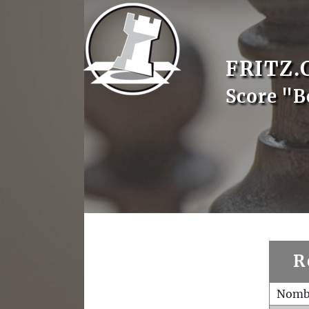
FRITZ.
Score "B
R
Nombr