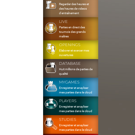
Regarder des heures et
des heures de videos
d'entraînement
LIVE
Parties en direct des
tournois des grands
maîtres
OPENINGS
Elaborer et exercer mes
ouvertures
DATABASE
Huit millions de parties de
qualité
MYGAMES
Enregistrer et anayliser
mes parties dans le cloud
PLAYERS
Enregistrer et anayliser
mes parties dans le cloud
STUDIES
Enregistrer et anayliser
mes parties dans le cloud