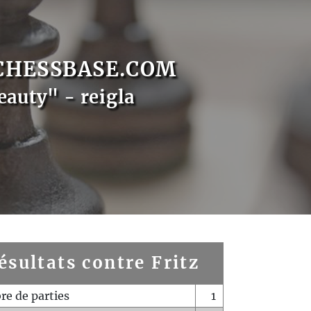
CHESSBASE.COM
eauty" - reigla
ésultats contre Fritz
e de parties
1