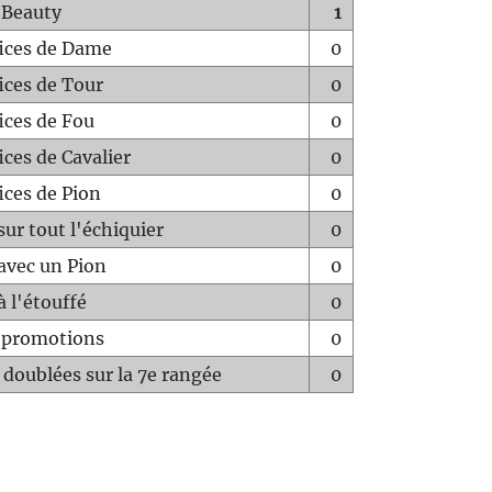
 Beauty
1
fices de Dame
0
fices de Tour
0
fices de Fou
0
ices de Cavalier
0
ices de Pion
0
sur tout l'échiquier
0
avec un Pion
0
à l'étouffé
0
-promotions
0
 doublées sur la 7e rangée
0