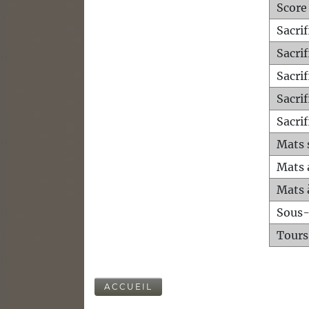
Score
Sacri
Sacri
Sacri
Sacrif
Sacrif
Mats 
Mats 
Mats 
Sous
Tours
ACCUEIL