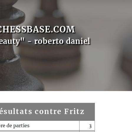
CHESSBASE.COM
eauty" - roberto daniel
ésultats contre Fritz
e de parties
3