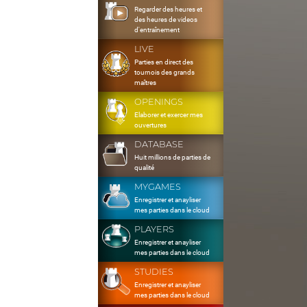
Regarder des heures et
des heures de videos
d'entraînement
LIVE
Parties en direct des
tournois des grands
maîtres
OPENINGS
Elaborer et exercer mes
ouvertures
DATABASE
Huit millions de parties de
qualité
MYGAMES
Enregistrer et anayliser
mes parties dans le cloud
PLAYERS
Enregistrer et anayliser
mes parties dans le cloud
STUDIES
Enregistrer et anayliser
mes parties dans le cloud