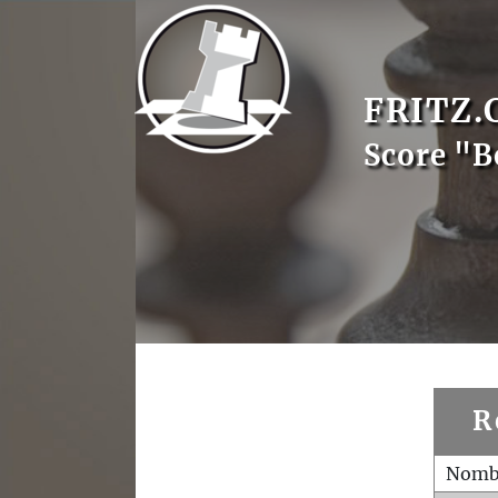
FRITZ.
Score "B
R
Nombr