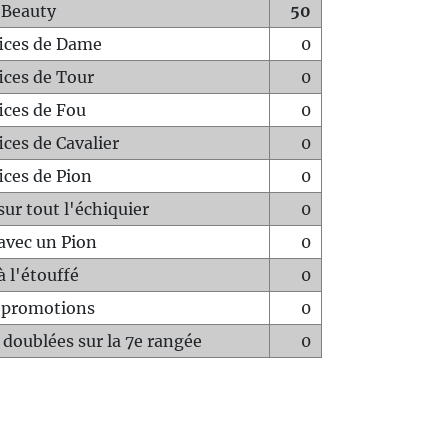
 Beauty
50
fices de Dame
0
fices de Tour
0
fices de Fou
0
ices de Cavalier
0
ices de Pion
0
sur tout l'échiquier
0
avec un Pion
0
à l'étouffé
0
-promotions
0
 doublées sur la 7e rangée
0