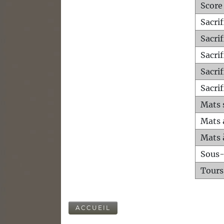
Score
Sacri
Sacri
Sacri
Sacrif
Sacrif
Mats 
Mats 
Mats 
Sous
Tours
ACCUEIL