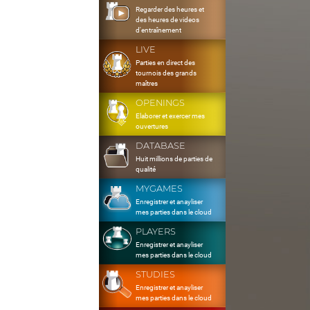
Regarder des heures et
des heures de videos
d'entraînement
LIVE
Parties en direct des
tournois des grands
maîtres
OPENINGS
Elaborer et exercer mes
ouvertures
DATABASE
Huit millions de parties de
qualité
MYGAMES
Enregistrer et anayliser
mes parties dans le cloud
PLAYERS
Enregistrer et anayliser
mes parties dans le cloud
STUDIES
Enregistrer et anayliser
mes parties dans le cloud