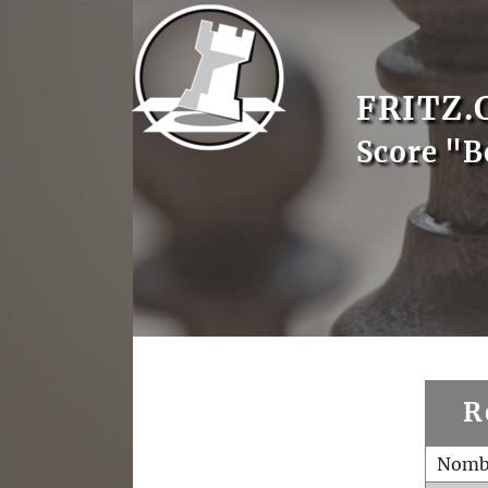
FRITZ.
Score "B
R
Nombr