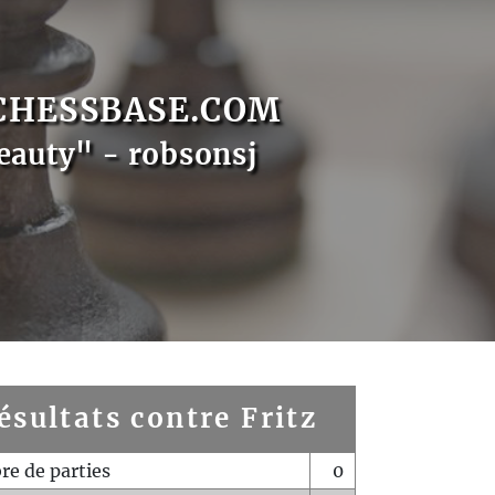
CHESSBASE.COM
eauty" - robsonsj
ésultats contre Fritz
e de parties
0