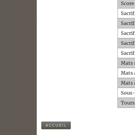
Score
Sacri
Sacri
Sacri
Sacrif
Sacrif
Mats 
Mats 
Mats 
Sous
Tours
ACCUEIL