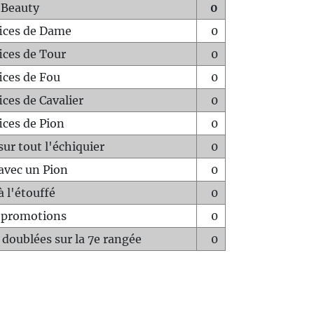
 Beauty
0
fices de Dame
0
fices de Tour
0
fices de Fou
0
ices de Cavalier
0
ices de Pion
0
sur tout l'échiquier
0
avec un Pion
0
à l'étouffé
0
-promotions
0
 doublées sur la 7e rangée
0