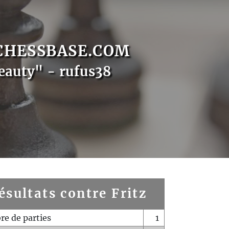
CHESSBASE.COM
eauty" - rufus38
ésultats contre Fritz
e de parties
1