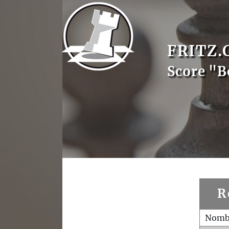
FRITZ.
Score "B
R
Nombr