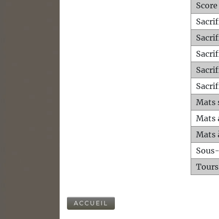
Score
Sacri
Sacri
Sacri
Sacrif
Sacrif
Mats 
Mats 
Mats 
Sous
Tours
ACCUEIL