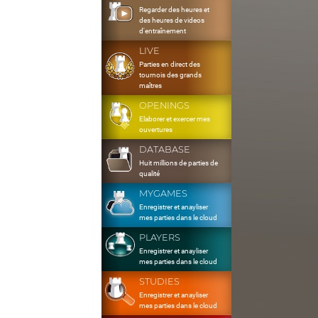
Regarder des heures et
des heures de videos
d'entraînement
LIVE
Parties en direct des
tournois des grands
maîtres
OPENINGS
Elaborer et exercer mes
ouvertures
DATABASE
Huit millions de parties de
qualité
MYGAMES
Enregistrer et anayliser
mes parties dans le cloud
PLAYERS
Enregistrer et anayliser
mes parties dans le cloud
STUDIES
Enregistrer et anayliser
mes parties dans le cloud