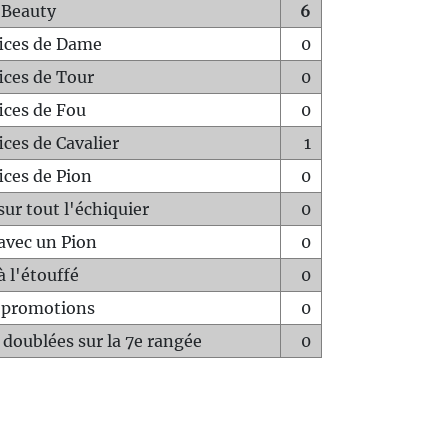
 Beauty
6
fices de Dame
0
fices de Tour
0
fices de Fou
0
ices de Cavalier
1
ices de Pion
0
sur tout l'échiquier
0
avec un Pion
0
à l'étouffé
0
-promotions
0
 doublées sur la 7e rangée
0