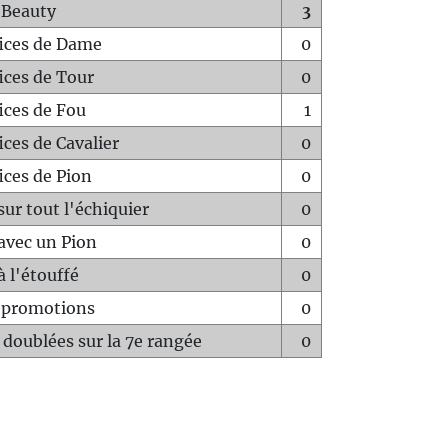
 Beauty
3
fices de Dame
0
fices de Tour
0
fices de Fou
1
ices de Cavalier
0
ices de Pion
0
sur tout l'échiquier
0
avec un Pion
0
à l'étouffé
0
-promotions
0
 doublées sur la 7e rangée
0