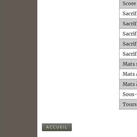
Score
Sacri
Sacri
Sacri
Sacrif
Sacrif
Mats 
Mats 
Mats 
Sous
Tours
ACCUEIL