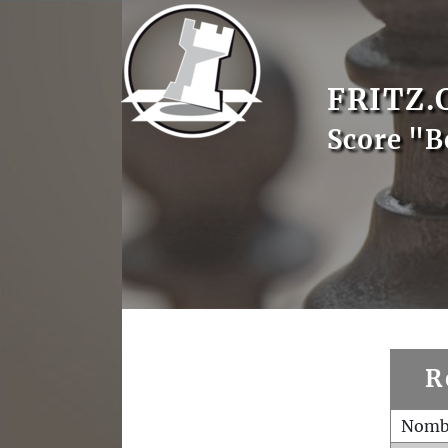
FRITZ.
Score "B
R
Nombr