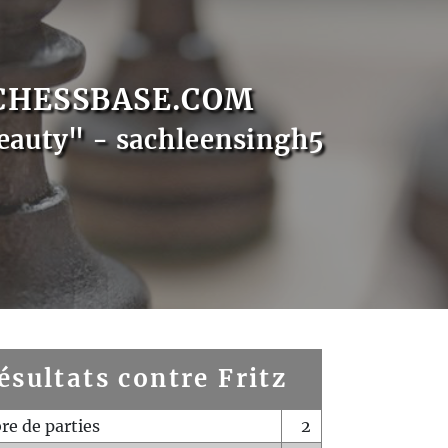
CHESSBASE.COM
eauty" - sachleensingh5
ésultats contre Fritz
e de parties
2