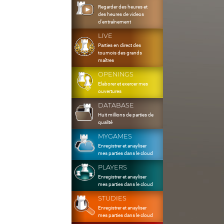
Regarder des heures et
des heures de videos
d'entraînement
LIVE
Parties en direct des
tournois des grands
maîtres
OPENINGS
Elaborer et exercer mes
ouvertures
DATABASE
Huit millions de parties de
qualité
MYGAMES
Enregistrer et anayliser
mes parties dans le cloud
PLAYERS
Enregistrer et anayliser
mes parties dans le cloud
STUDIES
Enregistrer et anayliser
mes parties dans le cloud