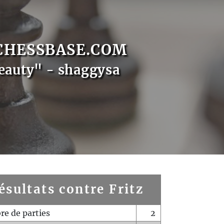
CHESSBASE.COM
eauty" - shaggysa
ésultats contre Fritz
e de parties
2