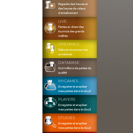
Regarder des heures et
des heures de videos
d'entraînement
LIVE
Parties en direct des
tournois des grands
maîtres
OPENINGS
Elaborer et exercer mes
ouvertures
DATABASE
Huit millions de parties de
qualité
MYGAMES
Enregistrer et anayliser
mes parties dans le cloud
PLAYERS
Enregistrer et anayliser
mes parties dans le cloud
STUDIES
Enregistrer et anayliser
mes parties dans le cloud