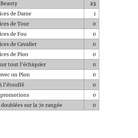
 Beauty
23
fices de Dame
1
fices de Tour
0
fices de Fou
0
ices de Cavalier
0
ices de Pion
0
sur tout l'échiquier
0
avec un Pion
0
à l'étouffé
0
-promotions
0
 doublées sur la 7e rangée
0