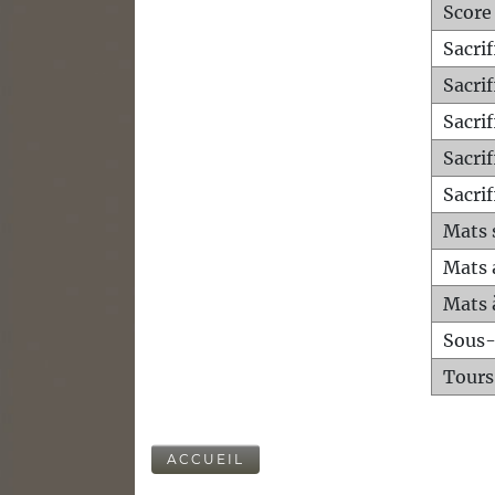
Score
Sacri
Sacri
Sacri
Sacrif
Sacrif
Mats 
Mats 
Mats 
Sous
Tours
ACCUEIL