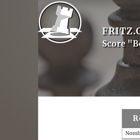
FRITZ.
Score "B
R
Nombr