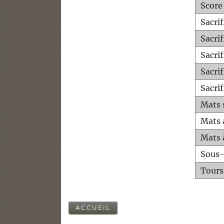
Score
Sacri
Sacri
Sacri
Sacrif
Sacrif
Mats 
Mats 
Mats 
Sous
Tours
ACCUEIL