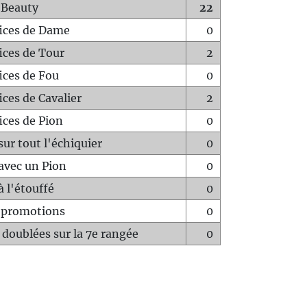
 Beauty
22
fices de Dame
0
fices de Tour
2
fices de Fou
0
ices de Cavalier
2
ices de Pion
0
sur tout l'échiquier
0
avec un Pion
0
à l'étouffé
0
-promotions
0
 doublées sur la 7e rangée
0