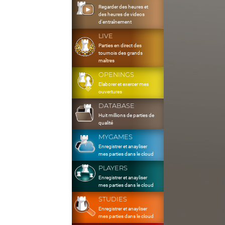
Regarder des heures et
des heures de videos
d'entraînement
LIVE
Parties en direct des
tournois des grands
maîtres
OPENINGS
Elaborer et exercer mes
ouvertures
DATABASE
Huit millions de parties de
qualité
MYGAMES
Enregistrer et anayliser
mes parties dans le cloud
PLAYERS
Enregistrer et anayliser
mes parties dans le cloud
STUDIES
Enregistrer et anayliser
mes parties dans le cloud