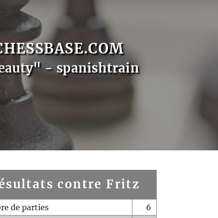
CHESSBASE.COM
eauty" - spanishtrain
ésultats contre Fritz
e de parties
6