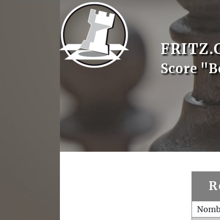
FRITZ.
Score "B
R
Nombr