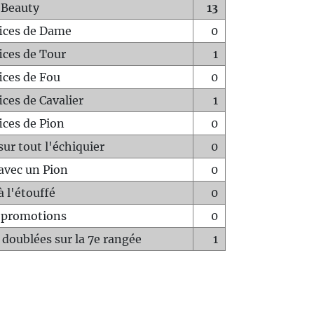
 Beauty
13
fices de Dame
0
fices de Tour
1
fices de Fou
0
ices de Cavalier
1
ices de Pion
0
sur tout l'échiquier
0
avec un Pion
0
à l'étouffé
0
-promotions
0
 doublées sur la 7e rangée
1