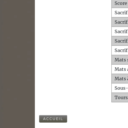
Score
Sacri
Sacri
Sacri
Sacrif
Sacrif
Mats 
Mats 
Mats 
Sous
Tours
ACCUEIL