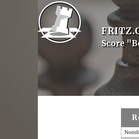
FRITZ.
Score "B
R
Nombr