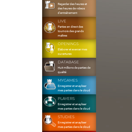
Regarder des heures et
des heures de videos
d'entraînement
LIVE
Parties en direct des
tournois des grands
maîtres
OPENINGS
Elaborer et exercer mes
ouvertures
DATABASE
Huit millions de parties de
qualité
MYGAMES
Enregistrer et anayliser
mes parties dans le cloud
PLAYERS
Enregistrer et anayliser
mes parties dans le cloud
STUDIES
Enregistrer et anayliser
mes parties dans le cloud