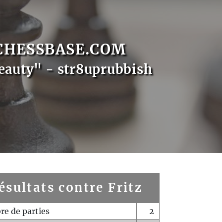
CHESSBASE.COM
eauty" - str8uprubbish
ésultats contre Fritz
e de parties
2