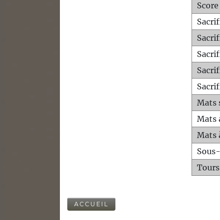
Score
Sacri
Sacri
Sacri
Sacrif
Sacrif
Mats 
Mats 
Mats 
Sous
Tours
ACCUEIL