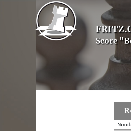
FRITZ.
Score "B
R
Nombr