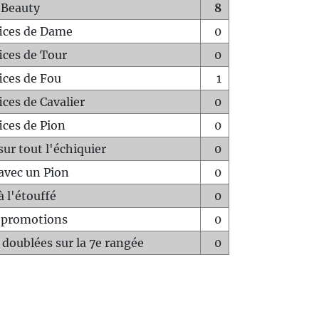
 Beauty
8
fices de Dame
0
fices de Tour
0
fices de Fou
1
ices de Cavalier
0
ices de Pion
0
sur tout l'échiquier
0
avec un Pion
0
à l'étouffé
0
-promotions
0
 doublées sur la 7e rangée
0