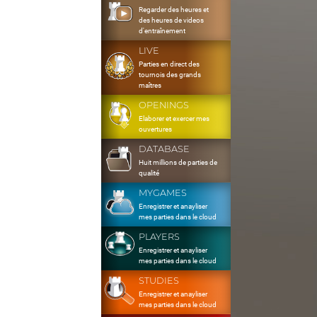
Regarder des heures et
des heures de videos
d'entraînement
LIVE
Parties en direct des
tournois des grands
maîtres
OPENINGS
Elaborer et exercer mes
ouvertures
DATABASE
Huit millions de parties de
qualité
MYGAMES
Enregistrer et anayliser
mes parties dans le cloud
PLAYERS
Enregistrer et anayliser
mes parties dans le cloud
STUDIES
Enregistrer et anayliser
mes parties dans le cloud