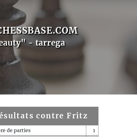
CHESSBASE.COM
eauty" - tarrega
ésultats contre Fritz
e de parties
1