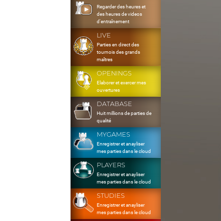
Regarder des heures et
des heures de videos
d'entraînement
LIVE
Parties en direct des
tournois des grands
maîtres
OPENINGS
Elaborer et exercer mes
ouvertures
DATABASE
Huit millions de parties de
qualité
MYGAMES
Enregistrer et anayliser
mes parties dans le cloud
PLAYERS
Enregistrer et anayliser
mes parties dans le cloud
STUDIES
Enregistrer et anayliser
mes parties dans le cloud