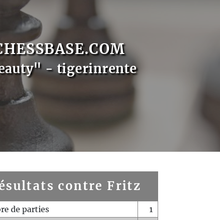
CHESSBASE.COM
eauty" - tigerinrente
ésultats contre Fritz
e de parties
1