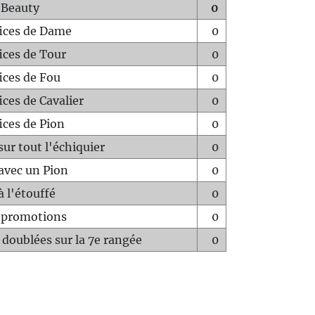
 Beauty
0
fices de Dame
0
fices de Tour
0
fices de Fou
0
ices de Cavalier
0
ices de Pion
0
sur tout l'échiquier
0
avec un Pion
0
à l'étouffé
0
-promotions
0
 doublées sur la 7e rangée
0