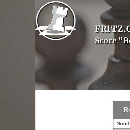
FRITZ.
Score "B
R
Nombr