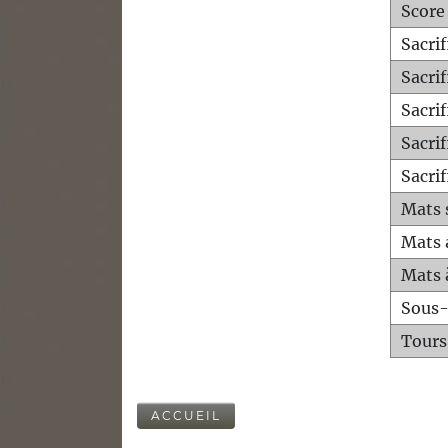
Score
Sacri
Sacri
Sacri
Sacrif
Sacrif
Mats 
Mats 
Mats 
Sous
Tours
ACCUEIL