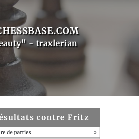
CHESSBASE.COM
eauty" - traxlerian
ésultats contre Fritz
e de parties
0