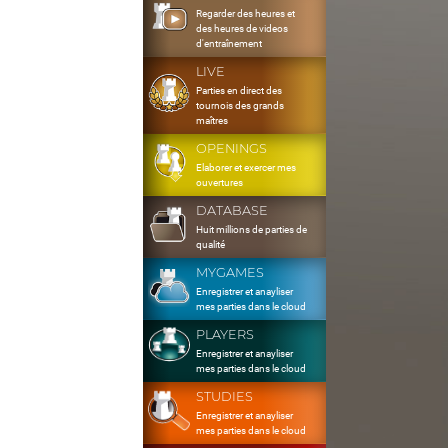
Regarder des heures et
des heures de videos
d'entraînement
LIVE
Parties en direct des
tournois des grands
maîtres
OPENINGS
Elaborer et exercer mes
ouvertures
DATABASE
Huit millions de parties de
qualité
MYGAMES
Enregistrer et anayliser
mes parties dans le cloud
PLAYERS
Enregistrer et anayliser
mes parties dans le cloud
STUDIES
Enregistrer et anayliser
mes parties dans le cloud