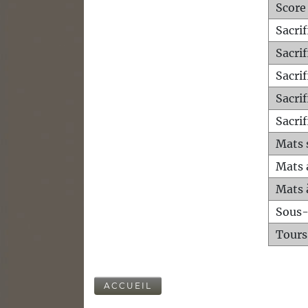
Score
Sacri
Sacri
Sacri
Sacrif
Sacrif
Mats 
Mats 
Mats 
Sous
Tours
ACCUEIL