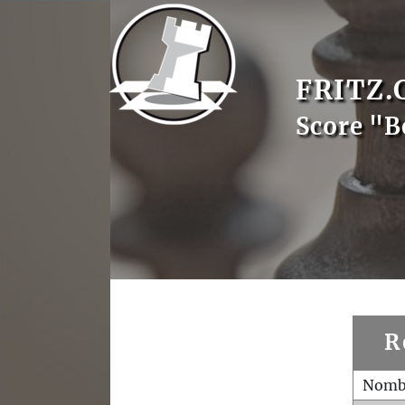
FRITZ.
Score "B
R
Nombr