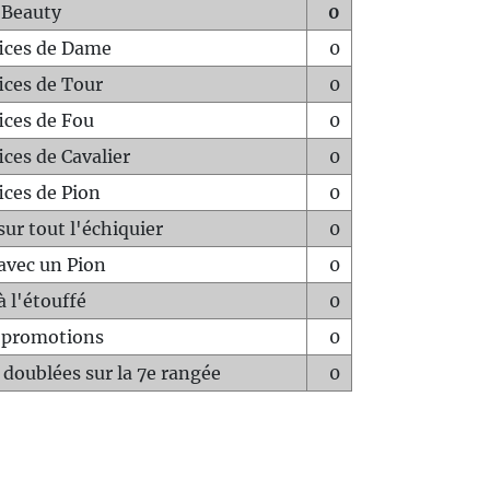
 Beauty
0
fices de Dame
0
fices de Tour
0
fices de Fou
0
ices de Cavalier
0
ices de Pion
0
sur tout l'échiquier
0
avec un Pion
0
à l'étouffé
0
-promotions
0
 doublées sur la 7e rangée
0