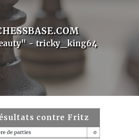
CHESSBASE.COM
eauty" - tricky_king64
ésultats contre Fritz
e de parties
0