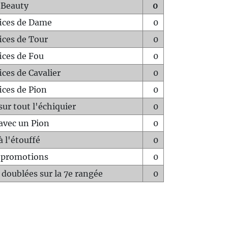
 Beauty
0
fices de Dame
0
fices de Tour
0
fices de Fou
0
ices de Cavalier
0
ices de Pion
0
sur tout l'échiquier
0
avec un Pion
0
à l'étouffé
0
-promotions
0
 doublées sur la 7e rangée
0