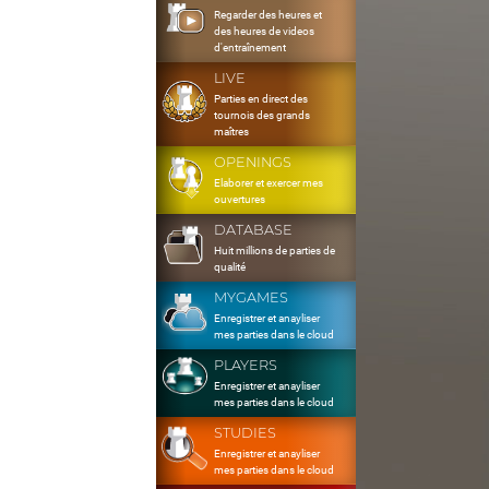
Regarder des heures et
des heures de videos
d'entraînement
LIVE
Parties en direct des
tournois des grands
maîtres
OPENINGS
Elaborer et exercer mes
ouvertures
DATABASE
Huit millions de parties de
qualité
MYGAMES
Enregistrer et anayliser
mes parties dans le cloud
PLAYERS
Enregistrer et anayliser
mes parties dans le cloud
STUDIES
Enregistrer et anayliser
mes parties dans le cloud