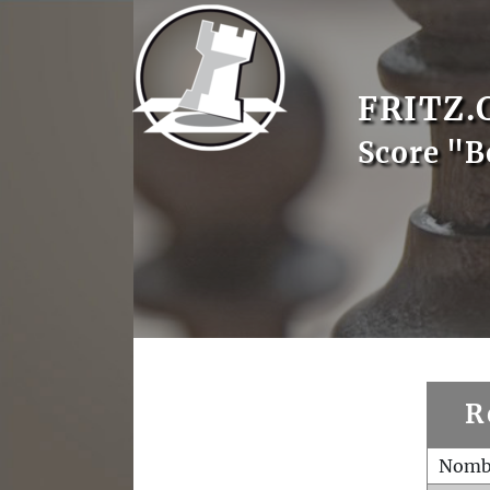
FRITZ.
Score "B
R
Nombr