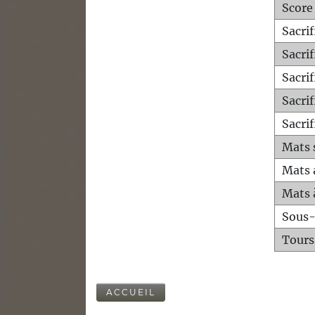
Score
Sacri
Sacri
Sacri
Sacrif
Sacrif
Mats 
Mats 
Mats 
Sous
Tours
ACCUEIL