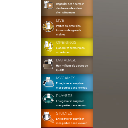
Regarder des heures et
des heures de videos
d'entraînement
LIVE
Parties en direct des
tournois des grands
maîtres
OPENINGS
Elaborer et exercer mes
ouvertures
DATABASE
Huit millions de parties de
qualité
MYGAMES
Enregistrer et anayliser
mes parties dans le cloud
PLAYERS
Enregistrer et anayliser
mes parties dans le cloud
STUDIES
Enregistrer et anayliser
mes parties dans le cloud