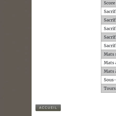
Score
Sacri
Sacri
Sacri
Sacrif
Sacrif
Mats 
Mats 
Mats 
Sous
Tours
ACCUEIL