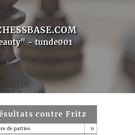
CHESSBASE.COM
eauty" - tunde001
ésultats contre Fritz
e de parties
0