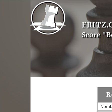
FRITZ.
Score "B
R
Nombr