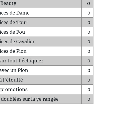
 Beauty
0
fices de Dame
0
fices de Tour
0
fices de Fou
0
ices de Cavalier
0
ices de Pion
0
sur tout l'échiquier
0
avec un Pion
0
à l'étouffé
0
-promotions
0
 doublées sur la 7e rangée
0