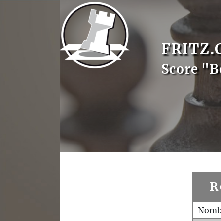
FRITZ.
Score "B
R
Nombr