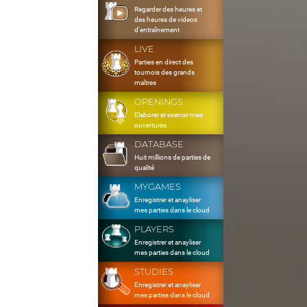
Regarder des heures et
des heures de videos
d'entraînement
LIVE
Parties en direct des
tournois des grands
maîtres
OPENINGS
Elaborer et exercer mes
ouvertures
DATABASE
Huit millions de parties de
qualité
MYGAMES
Enregistrer et anayliser
mes parties dans le cloud
PLAYERS
Enregistrer et anayliser
mes parties dans le cloud
STUDIES
Enregistrer et anayliser
mes parties dans le cloud