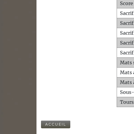
Score
Sacri
Sacri
Sacri
Sacrif
Sacrif
Mats 
Mats 
Mats 
Sous
Tours
ACCUEIL