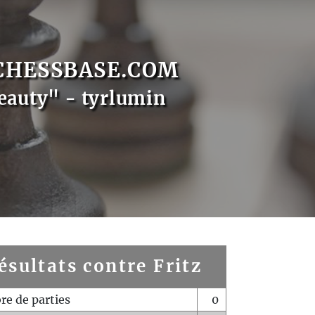
CHESSBASE.COM
eauty" - tyrlumin
ésultats contre Fritz
e de parties
0