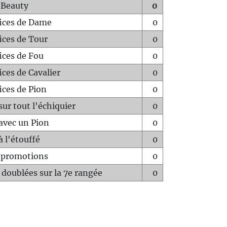
 Beauty
0
fices de Dame
0
fices de Tour
0
fices de Fou
0
ices de Cavalier
0
ices de Pion
0
sur tout l'échiquier
0
avec un Pion
0
à l'étouffé
0
-promotions
0
 doublées sur la 7e rangée
0