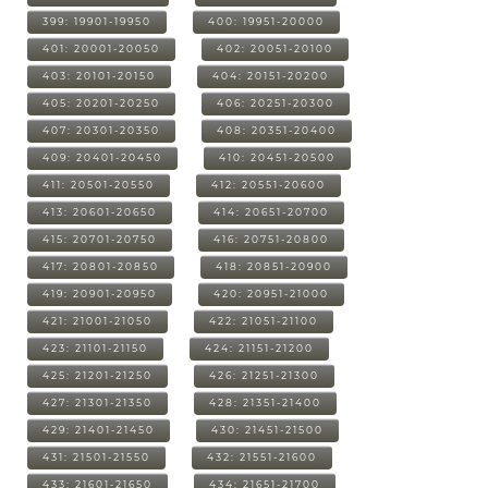
399: 19901-19950
400: 19951-20000
401: 20001-20050
402: 20051-20100
403: 20101-20150
404: 20151-20200
405: 20201-20250
406: 20251-20300
407: 20301-20350
408: 20351-20400
409: 20401-20450
410: 20451-20500
411: 20501-20550
412: 20551-20600
413: 20601-20650
414: 20651-20700
415: 20701-20750
416: 20751-20800
417: 20801-20850
418: 20851-20900
419: 20901-20950
420: 20951-21000
421: 21001-21050
422: 21051-21100
423: 21101-21150
424: 21151-21200
425: 21201-21250
426: 21251-21300
427: 21301-21350
428: 21351-21400
429: 21401-21450
430: 21451-21500
431: 21501-21550
432: 21551-21600
433: 21601-21650
434: 21651-21700