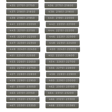
435: 21701-21750
436: 21751-21800
437: 21801-21850
438: 21851-21900
439: 21901-21950
440: 21951-22000
441: 22001-22050
442: 22051-22100
443: 22101-22150
444: 22151-22200
445: 22201-22250
446: 22251-22300
447: 22301-22350
448: 22351-22400
449: 22401-22450
450: 22451-22500
451: 22501-22550
452: 22551-22600
453: 22601-22650
454: 22651-22700
455: 22701-22750
456: 22751-22800
457: 22801-22850
458: 22851-22900
459: 22901-22950
460: 22951-23000
461: 23001-23050
462: 23051-23100
463: 23101-23150
464: 23151-23200
465: 23201-23250
466: 23251-23300
467: 23301-23350
468: 23351-23385