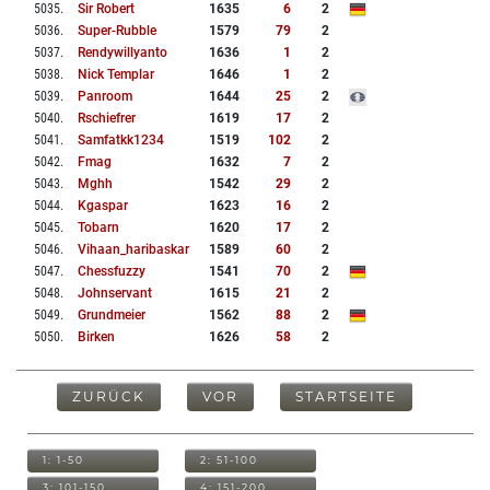
5035
.
Sir Robert
1635
6
2
5036
.
Super-Rubble
1579
79
2
5037
.
Rendywillyanto
1636
1
2
5038
.
Nick Templar
1646
1
2
5039
.
Panroom
1644
25
2
5040
.
Rschiefrer
1619
17
2
5041
.
Samfatkk1234
1519
102
2
5042
.
Fmag
1632
7
2
5043
.
Mghh
1542
29
2
5044
.
Kgaspar
1623
16
2
5045
.
Tobarn
1620
17
2
5046
.
Vihaan_haribaskar
1589
60
2
5047
.
Chessfuzzy
1541
70
2
5048
.
Johnservant
1615
21
2
5049
.
Grundmeier
1562
88
2
5050
.
Birken
1626
58
2
ZURÜCK
VOR
STARTSEITE
1: 1-50
2: 51-100
3: 101-150
4: 151-200