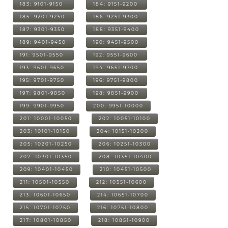
183: 9101-9150
184: 9151-9200
185: 9201-9250
186: 9251-9300
187: 9301-9350
188: 9351-9400
189: 9401-9450
190: 9451-9500
191: 9501-9550
192: 9551-9600
193: 9601-9650
194: 9651-9700
195: 9701-9750
196: 9751-9800
197: 9801-9850
198: 9851-9900
199: 9901-9950
200: 9951-10000
201: 10001-10050
202: 10051-10100
203: 10101-10150
204: 10151-10200
205: 10201-10250
206: 10251-10300
207: 10301-10350
208: 10351-10400
209: 10401-10450
210: 10451-10500
211: 10501-10550
212: 10551-10600
213: 10601-10650
214: 10651-10700
215: 10701-10750
216: 10751-10800
217: 10801-10850
218: 10851-10900