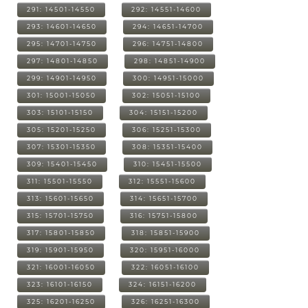
291: 14501-14550
292: 14551-14600
293: 14601-14650
294: 14651-14700
295: 14701-14750
296: 14751-14800
297: 14801-14850
298: 14851-14900
299: 14901-14950
300: 14951-15000
301: 15001-15050
302: 15051-15100
303: 15101-15150
304: 15151-15200
305: 15201-15250
306: 15251-15300
307: 15301-15350
308: 15351-15400
309: 15401-15450
310: 15451-15500
311: 15501-15550
312: 15551-15600
313: 15601-15650
314: 15651-15700
315: 15701-15750
316: 15751-15800
317: 15801-15850
318: 15851-15900
319: 15901-15950
320: 15951-16000
321: 16001-16050
322: 16051-16100
323: 16101-16150
324: 16151-16200
325: 16201-16250
326: 16251-16300