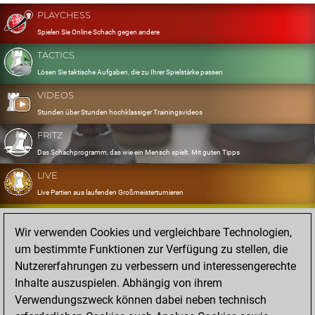
PLAYCHESS
Spielen Sie Online Schach gegen andere
TACTICS
Lösen Sie taktische Aufgaben, die zu Ihrer Spielstärke passen
VIDEOS
Stunden über Stunden hochklassiger Trainingsvideos
FRITZ
Das Schachprogramm, das wie ein Mensch spielt. Mit guten Tipps
LIVE
Live Partien aus laufenden Großmeisterturnieren
OPENINGS
Wir verwenden Cookies und vergleichbare Technologien,
Erfassen und Üben Sie Ihr Eröffnungsrepertoire
um bestimmte Funktionen zur Verfügung zu stellen, die
DATABASE
Nutzererfahrungen zu verbessern und interessengerechte
Acht Millionen starke Partien
Inhalte auszuspielen. Abhängig von ihrem
MYGAMES
Verwendungszweck können dabei neben technisch
Speichern und analysieren Sie eigene Partien in der Cloud