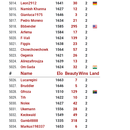
5014
.
Leon2912
1641
30
2
5015
.
Namish Khanna
1627
12
2
5016
.
Gianluca1975
1646
3
2
5017
.
Pedro Moreno
1634
21
2
5018
.
Bbbender
1585
295
2
5019
.
Arfema
1584
17
2
5020
.
F-Vali
1624
139
2
5021
.
Figgis
1638
23
2
5022
.
Chowchowchowk
1564
57
2
5023
.
Oegenix
1621
26
2
5024
.
Alirezafiroujza
1639
13
2
5025
.
Om Gada
1624
32
2
#
Name
Elo
Beauty
Wins
Land
5026
.
Lucaregini
1663
7
2
5027
.
Bruddler
1646
5
2
5028
.
Gfroza
1510
129
2
5029
.
Trh
1622
10
2
5030
.
Nolex
1627
42
2
5031
.
Ukemann
1556
28
2
5032
.
Keckwald
1549
49
2
5033
.
Gambit888
1335
318
2
5034
.
Markus198337
1653
6
2