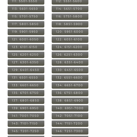
111: 5501-5550
112: 5551-5600
113: 5601-5650
114: 5651-5700
115: 5701-5750
116: 5751-5800
117: 5801-5850
118: 5851-5900
119: 5901-5950
120: 5951-6000
121: 6001-6050
122: 6051-6100
123: 6101-6150
124: 6151-6200
125: 6201-6250
126: 6251-6300
127: 6301-6350
128: 6351-6400
129: 6401-6450
130: 6451-6500
131: 6501-6550
132: 6551-6600
133: 6601-6650
134: 6651-6700
135: 6701-6750
136: 6751-6800
137: 6801-6850
138: 6851-6900
139: 6901-6950
140: 6951-7000
141: 7001-7050
142: 7051-7100
143: 7101-7150
144: 7151-7200
145: 7201-7250
146: 7251-7300