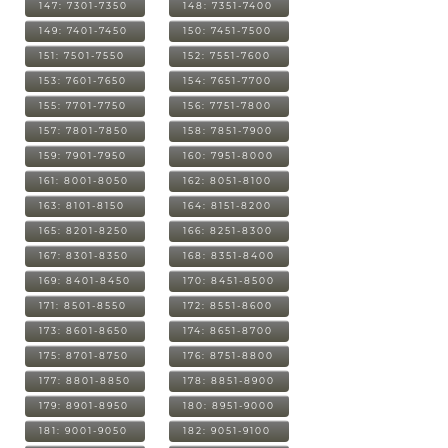
147: 7301-7350
148: 7351-7400
149: 7401-7450
150: 7451-7500
151: 7501-7550
152: 7551-7600
153: 7601-7650
154: 7651-7700
155: 7701-7750
156: 7751-7800
157: 7801-7850
158: 7851-7900
159: 7901-7950
160: 7951-8000
161: 8001-8050
162: 8051-8100
163: 8101-8150
164: 8151-8200
165: 8201-8250
166: 8251-8300
167: 8301-8350
168: 8351-8400
169: 8401-8450
170: 8451-8500
171: 8501-8550
172: 8551-8600
173: 8601-8650
174: 8651-8700
175: 8701-8750
176: 8751-8800
177: 8801-8850
178: 8851-8900
179: 8901-8950
180: 8951-9000
181: 9001-9050
182: 9051-9100