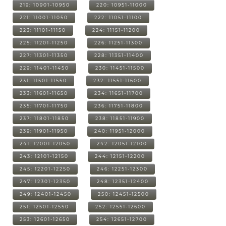
219: 10901-10950
220: 10951-11000
221: 11001-11050
222: 11051-11100
223: 11101-11150
224: 11151-11200
225: 11201-11250
226: 11251-11300
227: 11301-11350
228: 11351-11400
229: 11401-11450
230: 11451-11500
231: 11501-11550
232: 11551-11600
233: 11601-11650
234: 11651-11700
235: 11701-11750
236: 11751-11800
237: 11801-11850
238: 11851-11900
239: 11901-11950
240: 11951-12000
241: 12001-12050
242: 12051-12100
243: 12101-12150
244: 12151-12200
245: 12201-12250
246: 12251-12300
247: 12301-12350
248: 12351-12400
249: 12401-12450
250: 12451-12500
251: 12501-12550
252: 12551-12600
253: 12601-12650
254: 12651-12700