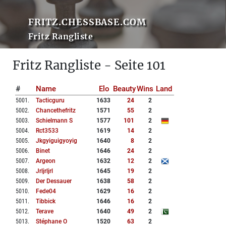
FRITZ.CHESSBASE.COM
Fritz Rangliste
Fritz Rangliste - Seite 101
#
Name
Elo
Beauty
Wins
Land
5001
.
Tacticguru
1633
24
2
5002
.
Chancethefritz
1571
55
2
5003
.
Schielmann S
1577
101
2
5004
.
Rct3533
1619
14
2
5005
.
Jkgyiguigyoyig
1640
8
2
5006
.
Binet
1646
24
2
5007
.
Argeon
1632
12
2
5008
.
Jrljrljrl
1645
19
2
5009
.
Der Dessauer
1638
58
2
5010
.
Fede04
1629
16
2
5011
.
Tibbick
1646
16
2
5012
.
Terave
1640
49
2
5013
.
Stéphane O
1520
63
2