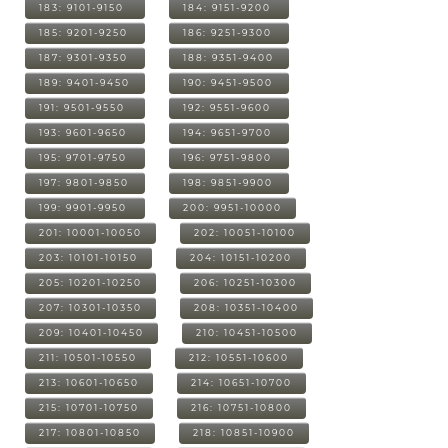
183: 9101-9150
184: 9151-9200
185: 9201-9250
186: 9251-9300
187: 9301-9350
188: 9351-9400
189: 9401-9450
190: 9451-9500
191: 9501-9550
192: 9551-9600
193: 9601-9650
194: 9651-9700
195: 9701-9750
196: 9751-9800
197: 9801-9850
198: 9851-9900
199: 9901-9950
200: 9951-10000
201: 10001-10050
202: 10051-10100
203: 10101-10150
204: 10151-10200
205: 10201-10250
206: 10251-10300
207: 10301-10350
208: 10351-10400
209: 10401-10450
210: 10451-10500
211: 10501-10550
212: 10551-10600
213: 10601-10650
214: 10651-10700
215: 10701-10750
216: 10751-10800
217: 10801-10850
218: 10851-10900