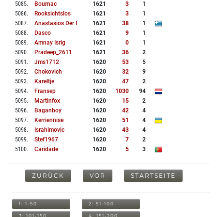
5085
.
Bournac
1621
3
1
5086
.
Rooksichtslos
1621
3
1
5087
.
Anastasios Der I
1621
38
1
5088
.
Dasco
1621
9
1
5089
.
Amnay Isrig
1621
0
1
5090
.
Pradeep_2611
1621
36
2
5091
.
Jms1712
1620
53
5
5092
.
Chokovich
1620
32
9
5093
.
Kareltje
1620
47
2
5094
.
Fransep
1620
1030
94
5095
.
Martinfox
1620
15
2
5096
.
Baganboy
1620
42
4
5097
.
Kerriennise
1620
51
4
5098
.
Israhimovic
1620
43
4
5099
.
Stef1967
1620
7
2
5100
.
Caridade
1620
5
3
ZURÜCK
VOR
STARTSEITE
1: 1-50
2: 51-100
3: 101-150
4: 151-200