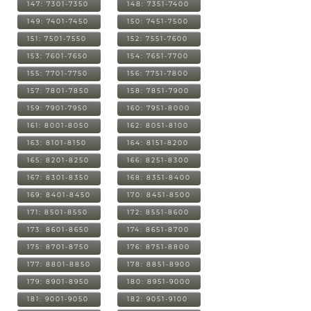
147: 7301-7350
148: 7351-7400
149: 7401-7450
150: 7451-7500
151: 7501-7550
152: 7551-7600
153: 7601-7650
154: 7651-7700
155: 7701-7750
156: 7751-7800
157: 7801-7850
158: 7851-7900
159: 7901-7950
160: 7951-8000
161: 8001-8050
162: 8051-8100
163: 8101-8150
164: 8151-8200
165: 8201-8250
166: 8251-8300
167: 8301-8350
168: 8351-8400
169: 8401-8450
170: 8451-8500
171: 8501-8550
172: 8551-8600
173: 8601-8650
174: 8651-8700
175: 8701-8750
176: 8751-8800
177: 8801-8850
178: 8851-8900
179: 8901-8950
180: 8951-9000
181: 9001-9050
182: 9051-9100