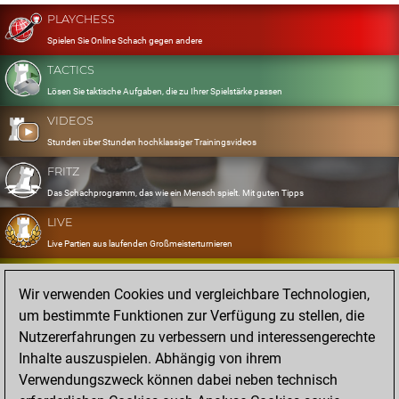
PLAYCHESS
Spielen Sie Online Schach gegen andere
TACTICS
Lösen Sie taktische Aufgaben, die zu Ihrer Spielstärke passen
VIDEOS
Stunden über Stunden hochklassiger Trainingsvideos
FRITZ
Das Schachprogramm, das wie ein Mensch spielt. Mit guten Tipps
LIVE
Live Partien aus laufenden Großmeisterturnieren
OPENINGS
Wir verwenden Cookies und vergleichbare Technologien,
Erfassen und Üben Sie Ihr Eröffnungsrepertoire
um bestimmte Funktionen zur Verfügung zu stellen, die
DATABASE
Nutzererfahrungen zu verbessern und interessengerechte
Acht Millionen starke Partien
Inhalte auszuspielen. Abhängig von ihrem
MYGAMES
Verwendungszweck können dabei neben technisch
Speichern und analysieren Sie eigene Partien in der Cloud