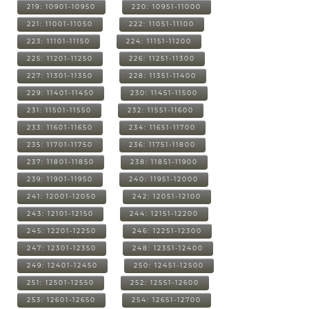
219: 10901-10950
220: 10951-11000
221: 11001-11050
222: 11051-11100
223: 11101-11150
224: 11151-11200
225: 11201-11250
226: 11251-11300
227: 11301-11350
228: 11351-11400
229: 11401-11450
230: 11451-11500
231: 11501-11550
232: 11551-11600
233: 11601-11650
234: 11651-11700
235: 11701-11750
236: 11751-11800
237: 11801-11850
238: 11851-11900
239: 11901-11950
240: 11951-12000
241: 12001-12050
242: 12051-12100
243: 12101-12150
244: 12151-12200
245: 12201-12250
246: 12251-12300
247: 12301-12350
248: 12351-12400
249: 12401-12450
250: 12451-12500
251: 12501-12550
252: 12551-12600
253: 12601-12650
254: 12651-12700