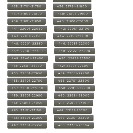
435: 21701-21750
436: 21751-21800
437: 21801-21850
438: 21851-21900
439: 21901-21950
440: 21951-22000
441: 22001-22050
442: 22051-22100
443: 22101-22150
444: 22151-22200
445: 22201-22250
446: 22251-22300
447: 22301-22350
448: 22351-22400
449: 22401-22450
450: 22451-22500
451: 22501-22550
452: 22551-22600
453: 22601-22650
454: 22651-22700
455: 22701-22750
456: 22751-22800
457: 22801-22850
458: 22851-22900
459: 22901-22950
460: 22951-23000
461: 23001-23050
462: 23051-23100
463: 23101-23150
464: 23151-23200
465: 23201-23250
466: 23251-23300
467: 23301-23350
468: 23351-23384