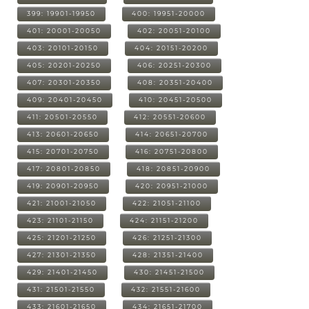
399: 19901-19950
400: 19951-20000
401: 20001-20050
402: 20051-20100
403: 20101-20150
404: 20151-20200
405: 20201-20250
406: 20251-20300
407: 20301-20350
408: 20351-20400
409: 20401-20450
410: 20451-20500
411: 20501-20550
412: 20551-20600
413: 20601-20650
414: 20651-20700
415: 20701-20750
416: 20751-20800
417: 20801-20850
418: 20851-20900
419: 20901-20950
420: 20951-21000
421: 21001-21050
422: 21051-21100
423: 21101-21150
424: 21151-21200
425: 21201-21250
426: 21251-21300
427: 21301-21350
428: 21351-21400
429: 21401-21450
430: 21451-21500
431: 21501-21550
432: 21551-21600
433: 21601-21650
434: 21651-21700