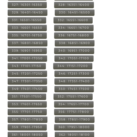
327: 16301-16350
328: 16351-16400
329: 16401-16450
330: 16451-16500
331: 16501-16550
332: 16551-16600
333: 16601-16650
334: 16651-16700
335: 16701-16750
336: 16751-16800
337: 16801-16850
338: 16851-16900
339: 16901-16950
340: 16951-17000
341: 17001-17050
342: 17051-17100
343: 17101-17150
344: 17151-17200
345: 17201-17250
346: 17251-17300
347: 17301-17350
348: 17351-17400
349: 17401-17450
350: 17451-17500
351: 17501-17550
352: 17551-17600
353: 17601-17650
354: 17651-17700
355: 17701-17750
356: 17751-17800
357: 17801-17850
358: 17851-17900
359: 17901-17950
360: 17951-18000
361: 18001-18050
362: 18051-18100