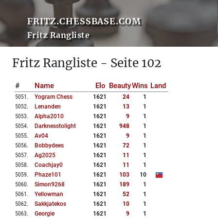
FRITZ.CHESSBASE.COM
Fritz Rangliste
Fritz Rangliste - Seite 102
#
Name
Elo
Beauty
Wins
Land
5051
.
Yogram Chess
1621
24
1
5052
.
Lenanden
1621
13
1
5053
.
Alpha2010
1621
9
1
5054
.
Darknesstolight
1621
948
1
5055
.
Av04
1621
9
1
5056
.
Bobbydees
1621
72
1
5057
.
Ag2025
1621
11
1
5058
.
Coachjay0
1621
11
1
5059
.
Phaze101
1621
103
10
5060
.
Simon9268
1621
189
1
5061
.
Yellowman
1621
52
1
5062
.
Sakkjatekos
1621
10
1
5063
.
Georgie
1621
9
1