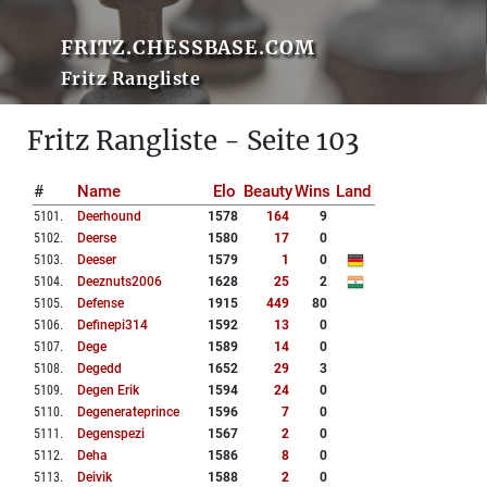
FRITZ.CHESSBASE.COM
Fritz Rangliste
Fritz Rangliste - Seite 103
#
Name
Elo
Beauty
Wins
Land
5101
.
Deerhound
1578
164
9
5102
.
Deerse
1580
17
0
5103
.
Deeser
1579
1
0
5104
.
Deeznuts2006
1628
25
2
5105
.
Defense
1915
449
80
5106
.
Definepi314
1592
13
0
5107
.
Dege
1589
14
0
5108
.
Degedd
1652
29
3
5109
.
Degen Erik
1594
24
0
5110
.
Degenerateprince
1596
7
0
5111
.
Degenspezi
1567
2
0
5112
.
Deha
1586
8
0
5113
.
Deivik
1588
2
0