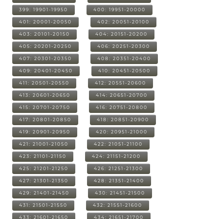
399: 19901-19950
400: 19951-20000
401: 20001-20050
402: 20051-20100
403: 20101-20150
404: 20151-20200
405: 20201-20250
406: 20251-20300
407: 20301-20350
408: 20351-20400
409: 20401-20450
410: 20451-20500
411: 20501-20550
412: 20551-20600
413: 20601-20650
414: 20651-20700
415: 20701-20750
416: 20751-20800
417: 20801-20850
418: 20851-20900
419: 20901-20950
420: 20951-21000
421: 21001-21050
422: 21051-21100
423: 21101-21150
424: 21151-21200
425: 21201-21250
426: 21251-21300
427: 21301-21350
428: 21351-21400
429: 21401-21450
430: 21451-21500
431: 21501-21550
432: 21551-21600
433: 21601-21650
434: 21651-21700