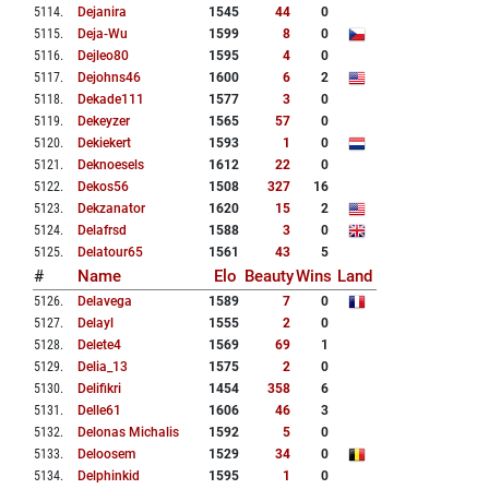
5114
.
Dejanira
1545
44
0
5115
.
Deja-Wu
1599
8
0
5116
.
Dejleo80
1595
4
0
5117
.
Dejohns46
1600
6
2
5118
.
Dekade111
1577
3
0
5119
.
Dekeyzer
1565
57
0
5120
.
Dekiekert
1593
1
0
5121
.
Deknoesels
1612
22
0
5122
.
Dekos56
1508
327
16
5123
.
Dekzanator
1620
15
2
5124
.
Delafrsd
1588
3
0
5125
.
Delatour65
1561
43
5
#
Name
Elo
Beauty
Wins
Land
5126
.
Delavega
1589
7
0
5127
.
Delayl
1555
2
0
5128
.
Delete4
1569
69
1
5129
.
Delia_13
1575
2
0
5130
.
Delifikri
1454
358
6
5131
.
Delle61
1606
46
3
5132
.
Delonas Michalis
1592
5
0
5133
.
Deloosem
1529
34
0
5134
.
Delphinkid
1595
1
0