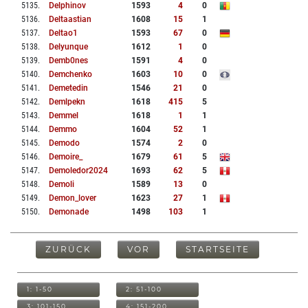
5135
.
Delphinov
1593
4
0
5136
.
Deltaastian
1608
15
1
5137
.
Deltao1
1593
67
0
5138
.
Delyunque
1612
1
0
5139
.
Demb0nes
1591
4
0
5140
.
Demchenko
1603
10
0
5141
.
Demetedin
1546
21
0
5142
.
Demlpekn
1618
415
5
5143
.
Demmel
1618
1
1
5144
.
Demmo
1604
52
1
5145
.
Demodo
1574
2
0
5146
.
Demoire_
1679
61
5
5147
.
Demoledor2024
1693
62
5
5148
.
Demoli
1589
13
0
5149
.
Demon_lover
1623
27
1
5150
.
Demonade
1498
103
1
ZURÜCK
VOR
STARTSEITE
1: 1-50
2: 51-100
3: 101-150
4: 151-200