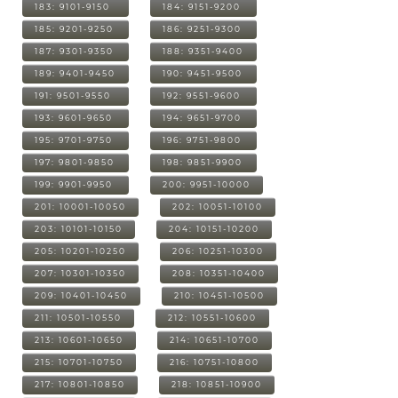
183: 9101-9150
184: 9151-9200
185: 9201-9250
186: 9251-9300
187: 9301-9350
188: 9351-9400
189: 9401-9450
190: 9451-9500
191: 9501-9550
192: 9551-9600
193: 9601-9650
194: 9651-9700
195: 9701-9750
196: 9751-9800
197: 9801-9850
198: 9851-9900
199: 9901-9950
200: 9951-10000
201: 10001-10050
202: 10051-10100
203: 10101-10150
204: 10151-10200
205: 10201-10250
206: 10251-10300
207: 10301-10350
208: 10351-10400
209: 10401-10450
210: 10451-10500
211: 10501-10550
212: 10551-10600
213: 10601-10650
214: 10651-10700
215: 10701-10750
216: 10751-10800
217: 10801-10850
218: 10851-10900