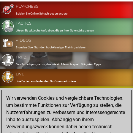
PLAYCHESS
Spielen Sie Online Schach gegen andere
TACTICS
Lösen Sie taktische Aufgaben, die zu Ihrer Spielstärke passen
VIDEOS
Stunden über Stunden hochklassiger Trainingsvideos
FRITZ
Das Schachprogramm, das wie ein Mensch spielt. Mit guten Tipps
LIVE
Live Partien aus laufenden Großmeisterturnieren
OPENINGS
Wir verwenden Cookies und vergleichbare Technologien,
Erfassen und Üben Sie Ihr Eröffnungsrepertoire
um bestimmte Funktionen zur Verfügung zu stellen, die
DATABASE
Nutzererfahrungen zu verbessern und interessengerechte
Acht Millionen starke Partien
Inhalte auszuspielen. Abhängig von ihrem
MYGAMES
Verwendungszweck können dabei neben technisch
Speichern und analysieren Sie eigene Partien in der Cloud