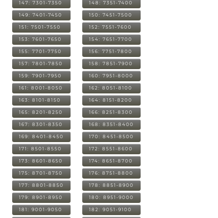
147: 7301-7350
148: 7351-7400
149: 7401-7450
150: 7451-7500
151: 7501-7550
152: 7551-7600
153: 7601-7650
154: 7651-7700
155: 7701-7750
156: 7751-7800
157: 7801-7850
158: 7851-7900
159: 7901-7950
160: 7951-8000
161: 8001-8050
162: 8051-8100
163: 8101-8150
164: 8151-8200
165: 8201-8250
166: 8251-8300
167: 8301-8350
168: 8351-8400
169: 8401-8450
170: 8451-8500
171: 8501-8550
172: 8551-8600
173: 8601-8650
174: 8651-8700
175: 8701-8750
176: 8751-8800
177: 8801-8850
178: 8851-8900
179: 8901-8950
180: 8951-9000
181: 9001-9050
182: 9051-9100