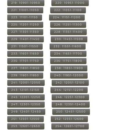
219: 10901-10950
220: 10951-11000
221: 11001-11050
222: 11051-11100
223: 11101-11150
224: 11151-11200
225: 11201-11250
226: 11251-11300
227: 11301-11350
228: 11351-11400
229: 11401-11450
230: 11451-11500
231: 11501-11550
232: 11551-11600
233: 11601-11650
234: 11651-11700
235: 11701-11750
236: 11751-11800
237: 11801-11850
238: 11851-11900
239: 11901-11950
240: 11951-12000
241: 12001-12050
242: 12051-12100
243: 12101-12150
244: 12151-12200
245: 12201-12250
246: 12251-12300
247: 12301-12350
248: 12351-12400
249: 12401-12450
250: 12451-12500
251: 12501-12550
252: 12551-12600
253: 12601-12650
254: 12651-12700