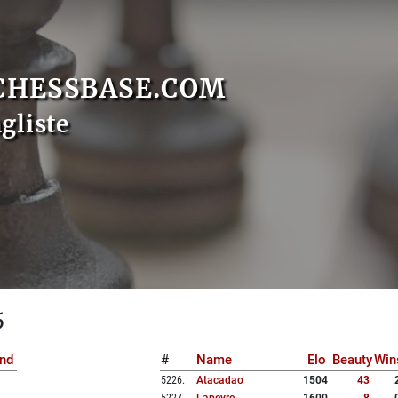
CHESSBASE.COM
gliste
5
nd
#
Name
Elo
Beauty
Win
5226
.
Atacadao
1504
43