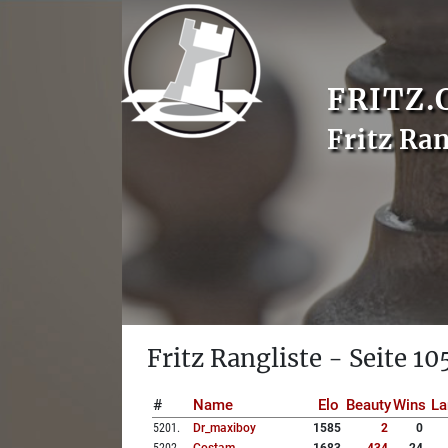
FRITZ.
Fritz Ran
Fritz Rangliste - Seite 10
#
Name
Elo
Beauty
Wins
La
5201
.
Dr_maxiboy
1585
2
0