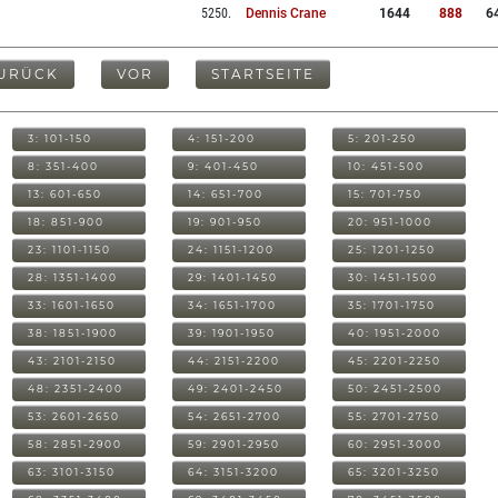
5250
.
Dennis Crane
1644
888
6
URÜCK
VOR
STARTSEITE
3: 101-150
4: 151-200
5: 201-250
8: 351-400
9: 401-450
10: 451-500
13: 601-650
14: 651-700
15: 701-750
18: 851-900
19: 901-950
20: 951-1000
23: 1101-1150
24: 1151-1200
25: 1201-1250
28: 1351-1400
29: 1401-1450
30: 1451-1500
33: 1601-1650
34: 1651-1700
35: 1701-1750
38: 1851-1900
39: 1901-1950
40: 1951-2000
43: 2101-2150
44: 2151-2200
45: 2201-2250
48: 2351-2400
49: 2401-2450
50: 2451-2500
53: 2601-2650
54: 2651-2700
55: 2701-2750
58: 2851-2900
59: 2901-2950
60: 2951-3000
63: 3101-3150
64: 3151-3200
65: 3201-3250