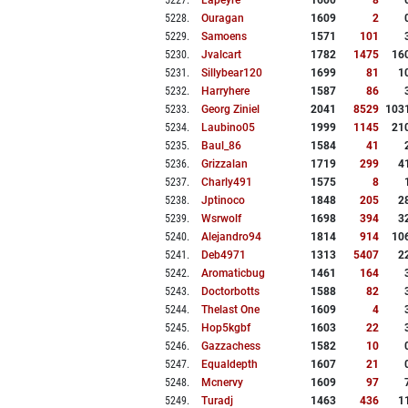
5227
.
Lapeyre
1600
8
5228
.
Ouragan
1609
2
5229
.
Samoens
1571
101
5230
.
Jvalcart
1782
1475
16
5231
.
Sillybear120
1699
81
1
5232
.
Harryhere
1587
86
5233
.
Georg Ziniel
2041
8529
103
5234
.
Laubino05
1999
1145
21
5235
.
Baul_86
1584
41
5236
.
Grizzalan
1719
299
4
5237
.
Charly491
1575
8
5238
.
Jptinoco
1848
205
2
5239
.
Wsrwolf
1698
394
3
5240
.
Alejandro94
1814
914
10
5241
.
Deb4971
1313
5407
2
5242
.
Aromaticbug
1461
164
5243
.
Doctorbotts
1588
82
5244
.
Thelast One
1609
4
5245
.
Hop5kgbf
1603
22
5246
.
Gazzachess
1582
10
5247
.
Equaldepth
1607
21
5248
.
Mcnervy
1609
97
5249
.
Turadj
1463
436
1