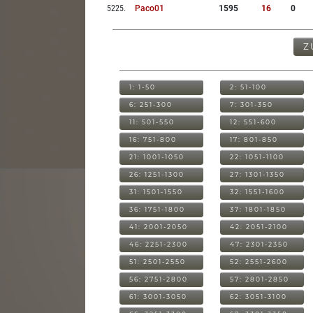
5225
.
Paco01
1595
16
0
Z
1: 1-50
2: 51-100
6: 251-300
7: 301-350
11: 501-550
12: 551-600
16: 751-800
17: 801-850
21: 1001-1050
22: 1051-1100
26: 1251-1300
27: 1301-1350
31: 1501-1550
32: 1551-1600
36: 1751-1800
37: 1801-1850
41: 2001-2050
42: 2051-2100
46: 2251-2300
47: 2301-2350
51: 2501-2550
52: 2551-2600
56: 2751-2800
57: 2801-2850
61: 3001-3050
62: 3051-3100