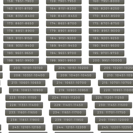
158: 7851-7900
159: 7901-7950
160: 7951-8000
163: 8101-8150
164: 8151-8200
165: 8201-8250
168: 8351-8400
169: 8401-8450
170: 8451-8500
173: 8601-8650
174: 8651-8700
175: 8701-8750
178: 8851-8900
179: 8901-8950
180: 8951-9000
183: 9101-9150
184: 9151-9200
185: 9201-9250
188: 9351-9400
189: 9401-9450
190: 9451-9500
193: 9601-9650
194: 9651-9700
195: 9701-9750
198: 9851-9900
199: 9901-9950
200: 9951-10000
203: 10101-10150
204: 10151-10200
205: 10201-1025
208: 10351-10400
209: 10401-10450
210: 10451-10
213: 10601-10650
214: 10651-10700
215: 10701-10750
218: 10851-10900
219: 10901-10950
220: 10951-1100
223: 11101-11150
224: 11151-11200
225: 11201-11250
228: 11351-11400
229: 11401-11450
230: 11451-11500
233: 11601-11650
234: 11651-11700
235: 11701-11750
238: 11851-11900
239: 11901-11950
240: 11951-12000
243: 12101-12150
244: 12151-12200
245: 12201-12250