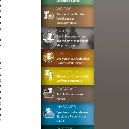
0
Spielstärke passen
0
VIDEOS
3
Stunden über Stunden
0
hochklassiger
0
Trainingsvideos
3
FRITZ
1
Das Schachprogramm,
0
das wie ein Mensch spielt.
Mit guten Tipps
2
1
LIVE
1
Live Partien aus laufenden
Großmeisterturnieren
8
2
OPENINGS
6
Erfassen und Üben Sie Ihr
2
Eröffnungsrepertoire
3
DATABASE
3
Acht Millionen starke
3
Partien
3
MYGAMES
0
Speichern und analysieren
0
Sie eigene Partien in der
7
Cloud
1
PLAYERS