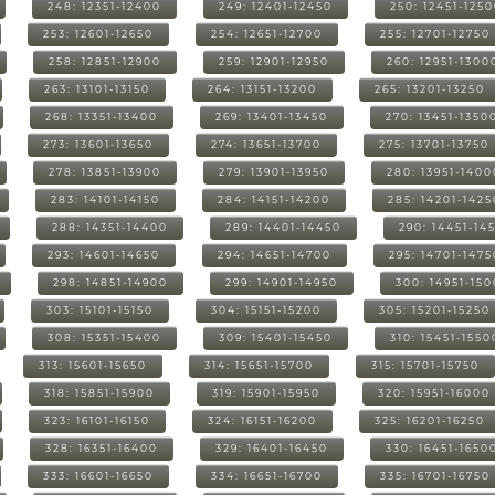
248: 12351-12400
249: 12401-12450
250: 12451-125
253: 12601-12650
254: 12651-12700
255: 12701-12750
258: 12851-12900
259: 12901-12950
260: 12951-1300
263: 13101-13150
264: 13151-13200
265: 13201-13250
268: 13351-13400
269: 13401-13450
270: 13451-1350
273: 13601-13650
274: 13651-13700
275: 13701-13750
278: 13851-13900
279: 13901-13950
280: 13951-1400
283: 14101-14150
284: 14151-14200
285: 14201-1425
288: 14351-14400
289: 14401-14450
290: 14451-14
293: 14601-14650
294: 14651-14700
295: 14701-1475
298: 14851-14900
299: 14901-14950
300: 14951-15
303: 15101-15150
304: 15151-15200
305: 15201-15250
308: 15351-15400
309: 15401-15450
310: 15451-1550
313: 15601-15650
314: 15651-15700
315: 15701-15750
318: 15851-15900
319: 15901-15950
320: 15951-16000
323: 16101-16150
324: 16151-16200
325: 16201-16250
328: 16351-16400
329: 16401-16450
330: 16451-1650
333: 16601-16650
334: 16651-16700
335: 16701-16750