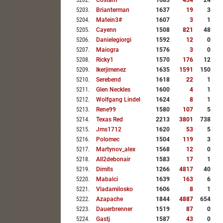
5202
.
Costam
1683
434
24
5203
.
Brianterman
1637
19
3
5204
.
Matein3#
1607
3
1
5205
.
Cayenn
1508
821
48
5206
.
Danielegiorgi
1592
12
0
5207
.
Maiogra
1576
3
0
5208
.
Ricky1
1570
176
12
5209
.
Ikerjimenez
1635
1591
150
5210
.
Serebend
1618
22
1
5211
.
Glen Neckles
1600
4
1
5212
.
Wolfgang Lindel
1624
8
1
5213
.
Rene99
1580
107
5
5214
.
Texas Red
2213
3801
738
5215
.
Jms1712
1620
53
5
5216
.
Polomec
1504
119
3
5217
.
Martynov_alex
1568
12
0
5218
.
All2debonair
1583
17
1
5219
.
Dimits
1266
4817
40
5220
.
Mabalci
1639
163
6
5221
.
Vladamilosko
1606
8
1
5222
.
Azapache
1844
4887
654
5223
.
Dauerbrenner
1519
87
0
5224
.
Gastj
1587
43
0