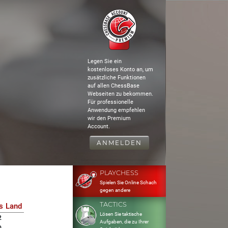
Legen Sie ein
kostenloses Konto an, um
zusätzliche Funktionen
auf allen ChessBase
Webseiten zu bekommen.
Für professionelle
Anwendung empfehlen
wir den Premium
Account.
ANMELDEN
PLAYCHESS
Spielen Sie Online Schach
gegen andere
TACTICS
s
Land
Lösen Sie taktische
2
Aufgaben, die zu Ihrer