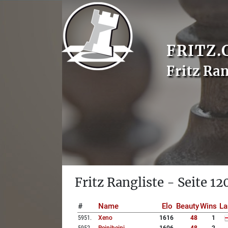
FRITZ.
Fritz Ran
Fritz Rangliste - Seite 12
#
Name
Elo
Beauty
Wins
La
5951
.
Xeno
1616
48
1