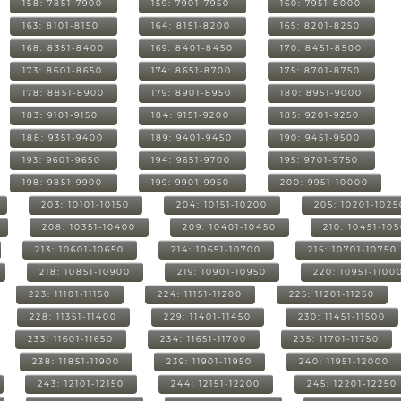
158: 7851-7900
159: 7901-7950
160: 7951-8000
163: 8101-8150
164: 8151-8200
165: 8201-8250
168: 8351-8400
169: 8401-8450
170: 8451-8500
173: 8601-8650
174: 8651-8700
175: 8701-8750
178: 8851-8900
179: 8901-8950
180: 8951-9000
183: 9101-9150
184: 9151-9200
185: 9201-9250
188: 9351-9400
189: 9401-9450
190: 9451-9500
193: 9601-9650
194: 9651-9700
195: 9701-9750
198: 9851-9900
199: 9901-9950
200: 9951-10000
203: 10101-10150
204: 10151-10200
205: 10201-1025
208: 10351-10400
209: 10401-10450
210: 10451-10
213: 10601-10650
214: 10651-10700
215: 10701-10750
218: 10851-10900
219: 10901-10950
220: 10951-1100
223: 11101-11150
224: 11151-11200
225: 11201-11250
228: 11351-11400
229: 11401-11450
230: 11451-11500
233: 11601-11650
234: 11651-11700
235: 11701-11750
238: 11851-11900
239: 11901-11950
240: 11951-12000
243: 12101-12150
244: 12151-12200
245: 12201-12250