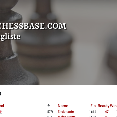
CHESSBASE.COM
gliste
0
nd
#
Name
Elo
Beauty
Win
5976
.
Encionante
1614
47