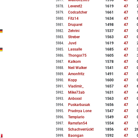
5977
.
Meinolf2605
1596
47
5978
.
Leveret2
1619
47
5979
.
Codcatcher
1661
47
5980
.
Fitz14
1634
47
5981
.
Druparel
1498
47
5982
.
Zehrini
1537
47
5983
.
Streber
1563
47
5984
.
Juvd
1619
47
5985
.
Lassalle
1685
47
5986
.
Thongor75
1605
47
5987
.
Kalkom
1578
47
5988
.
Neil Walker
1541
47
5989
.
Amonfritz
1491
47
5990
.
Kopp
1600
47
5991
.
Vladimir_
1657
47
5992
.
Mike73ab
1631
47
5993
.
Anboxxl
1563
47
5994
.
Puskarbasak
1656
47
5995
.
Pradnya Lone
1547
47
5996
.
Templario
1549
47
5997
.
Ramsfan54
1554
47
5998
.
Schachverrückt
1856
47
2
5999
.
Baongan
1592
47