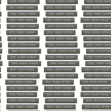
248: 12351-12400
249: 12401-12450
250: 12451-125
253: 12601-12650
254: 12651-12700
255: 12701-12750
258: 12851-12900
259: 12901-12950
260: 12951-1300
263: 13101-13150
264: 13151-13200
265: 13201-13250
268: 13351-13400
269: 13401-13450
270: 13451-1350
273: 13601-13650
274: 13651-13700
275: 13701-13750
278: 13851-13900
279: 13901-13950
280: 13951-1400
283: 14101-14150
284: 14151-14200
285: 14201-1425
288: 14351-14400
289: 14401-14450
290: 14451-14
293: 14601-14650
294: 14651-14700
295: 14701-1475
298: 14851-14900
299: 14901-14950
300: 14951-15
303: 15101-15150
304: 15151-15200
305: 15201-15250
308: 15351-15400
309: 15401-15450
310: 15451-1550
313: 15601-15650
314: 15651-15700
315: 15701-15750
318: 15851-15900
319: 15901-15950
320: 15951-16000
323: 16101-16150
324: 16151-16200
325: 16201-16250
328: 16351-16400
329: 16401-16450
330: 16451-1650
333: 16601-16650
334: 16651-16700
335: 16701-16750