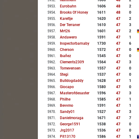
5952
.
Reiniheini
1606
48
2
5953
.
Eurobahn
1606
48
2
5954
.
Brooks Of Honey
1611
48
0
5955
.
Kareltje
1620
47
2
5956
.
Der Terraner
1610
47
3
5957
.
Mrt26
1601
47
2
5958
.
Andawero
1591
47
1
5959
.
Inspectorbarnaby
1730
47
6
5960
.
Cherson
1572
47
0
5961
.
Ibañez
1545
47
0
5962
.
Clements2309
1564
47
3
5963
.
Tomevensen
1557
47
0
5964
.
Stegi
1537
47
0
5965
.
Bulldogdaddy
1628
47
1
5966
.
Giocapo
1580
47
0
5967
.
Masterofdesaster
1596
47
3
5968
.
Philhe
1585
47
1
5969
.
Bevvmo
1591
47
1
5970
.
Sandy01
1527
47
3
5971
.
Danielmoraga
1671
47
7
5972
.
George1591
1538
47
0
5973
.
Jrg2017
1536
47
0
5974
.
Pit13170
1586
47
1