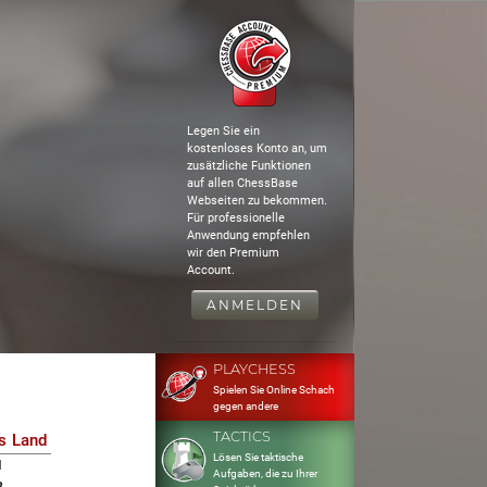
Legen Sie ein
kostenloses Konto an, um
zusätzliche Funktionen
auf allen ChessBase
Webseiten zu bekommen.
Für professionelle
Anwendung empfehlen
wir den Premium
Account.
ANMELDEN
PLAYCHESS
Spielen Sie Online Schach
gegen andere
TACTICS
s
Land
Lösen Sie taktische
1
Aufgaben, die zu Ihrer