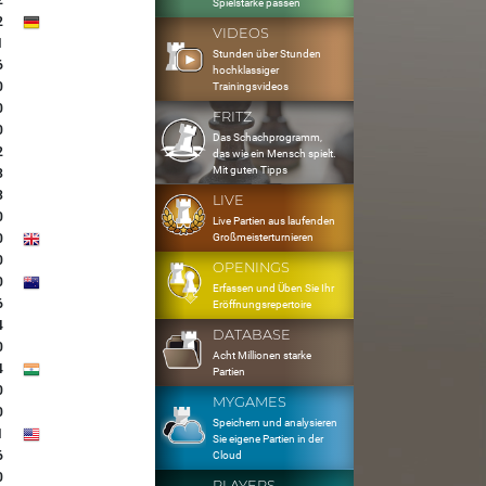
2
Spielstärke passen
2
VIDEOS
1
Stunden über Stunden
6
hochklassiger
0
Trainingsvideos
0
FRITZ
0
Das Schachprogramm,
2
das wie ein Mensch spielt.
Mit guten Tipps
3
3
LIVE
0
Live Partien aus laufenden
Großmeisterturnieren
0
0
OPENINGS
0
Erfassen und Üben Sie Ihr
6
Eröffnungsrepertoire
4
DATABASE
0
Acht Millionen starke
4
Partien
0
MYGAMES
0
Speichern und analysieren
1
Sie eigene Partien in der
6
Cloud
0
PLAYERS