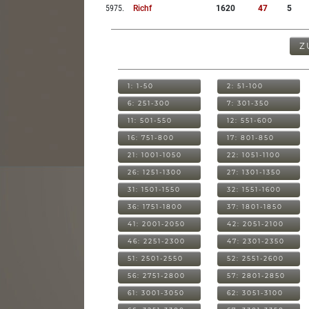
5975
.
Richf
1620
47
5
Z
1: 1-50
2: 51-100
6: 251-300
7: 301-350
11: 501-550
12: 551-600
16: 751-800
17: 801-850
21: 1001-1050
22: 1051-1100
26: 1251-1300
27: 1301-1350
31: 1501-1550
32: 1551-1600
36: 1751-1800
37: 1801-1850
41: 2001-2050
42: 2051-2100
46: 2251-2300
47: 2301-2350
51: 2501-2550
52: 2551-2600
56: 2751-2800
57: 2801-2850
61: 3001-3050
62: 3051-3100