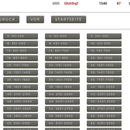
6000
.
Gfuhthgf
1540
47
URÜCK
VOR
STARTSEITE
3: 101-150
4: 151-200
5: 201-250
8: 351-400
9: 401-450
10: 451-500
13: 601-650
14: 651-700
15: 701-750
18: 851-900
19: 901-950
20: 951-1000
23: 1101-1150
24: 1151-1200
25: 1201-1250
28: 1351-1400
29: 1401-1450
30: 1451-1500
33: 1601-1650
34: 1651-1700
35: 1701-1750
38: 1851-1900
39: 1901-1950
40: 1951-2000
43: 2101-2150
44: 2151-2200
45: 2201-2250
48: 2351-2400
49: 2401-2450
50: 2451-2500
53: 2601-2650
54: 2651-2700
55: 2701-2750
58: 2851-2900
59: 2901-2950
60: 2951-3000
63: 3101-3150
64: 3151-3200
65: 3201-3250