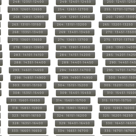
248: 12351-12400
249: 12401-12450
250: 12451-125
253: 12601-12650
254: 12651-12700
255: 12701-12750
258: 12851-12900
259: 12901-12950
260: 12951-1300
263: 13101-13150
264: 13151-13200
265: 13201-13250
268: 13351-13400
269: 13401-13450
270: 13451-1350
273: 13601-13650
274: 13651-13700
275: 13701-13750
278: 13851-13900
279: 13901-13950
280: 13951-1400
283: 14101-14150
284: 14151-14200
285: 14201-1425
288: 14351-14400
289: 14401-14450
290: 14451-14
293: 14601-14650
294: 14651-14700
295: 14701-1475
298: 14851-14900
299: 14901-14950
300: 14951-15
303: 15101-15150
304: 15151-15200
305: 15201-15250
308: 15351-15400
309: 15401-15450
310: 15451-1550
313: 15601-15650
314: 15651-15700
315: 15701-15750
318: 15851-15900
319: 15901-15950
320: 15951-16000
323: 16101-16150
324: 16151-16200
325: 16201-16250
328: 16351-16400
329: 16401-16450
330: 16451-1650
333: 16601-16650
334: 16651-16700
335: 16701-16750