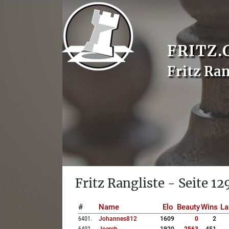
FRITZ.
Fritz Ran
Fritz Rangliste - Seite 12
#
Name
Elo
Beauty
Wins
La
6401
.
Johannes812
1609
0
2