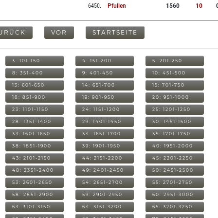
6450
.
Pfullen
1560
10
URÜCK
VOR
STARTSEITE
3: 101-150
4: 151-200
5: 201-250
8: 351-400
9: 401-450
10: 451-500
13: 601-650
14: 651-700
15: 701-750
18: 851-900
19: 901-950
20: 951-1000
23: 1101-1150
24: 1151-1200
25: 1201-1250
28: 1351-1400
29: 1401-1450
30: 1451-1500
33: 1601-1650
34: 1651-1700
35: 1701-1750
38: 1851-1900
39: 1901-1950
40: 1951-2000
43: 2101-2150
44: 2151-2200
45: 2201-2250
48: 2351-2400
49: 2401-2450
50: 2451-2500
53: 2601-2650
54: 2651-2700
55: 2701-2750
58: 2851-2900
59: 2901-2950
60: 2951-3000
63: 3101-3150
64: 3151-3200
65: 3201-3250