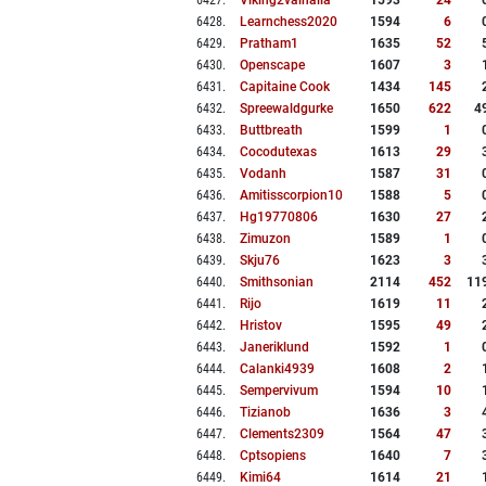
6427
.
Viking2valhalla
1593
24
6428
.
Learnchess2020
1594
6
6429
.
Pratham1
1635
52
6430
.
Openscape
1607
3
6431
.
Capitaine Cook
1434
145
6432
.
Spreewaldgurke
1650
622
4
6433
.
Buttbreath
1599
1
6434
.
Cocodutexas
1613
29
6435
.
Vodanh
1587
31
6436
.
Amitisscorpion10
1588
5
6437
.
Hg19770806
1630
27
6438
.
Zimuzon
1589
1
6439
.
Skju76
1623
3
6440
.
Smithsonian
2114
452
11
6441
.
Rijo
1619
11
6442
.
Hristov
1595
49
6443
.
Janeriklund
1592
1
6444
.
Calanki4939
1608
2
6445
.
Sempervivum
1594
10
6446
.
Tizianob
1636
3
6447
.
Clements2309
1564
47
6448
.
Cptsopiens
1640
7
6449
.
Kimi64
1614
21