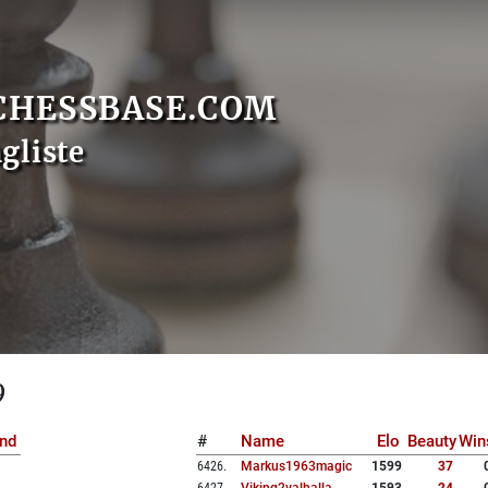
CHESSBASE.COM
gliste
9
nd
#
Name
Elo
Beauty
Win
6426
.
Markus1963magic
1599
37