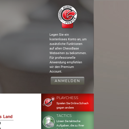
Legen Sie ein
kostenloses Konto an, um
zusätzliche Funktionen
auf allen ChessBase
Webseiten zu bekommen.
Für professionelle
Anwendung empfehlen
wir den Premium
Account.
ANMELDEN
PLAYCHESS
Spielen Sie Online Schach
gegen andere
TACTICS
s
Land
Lösen Sie taktische
0
Aufgaben, die zu Ihrer