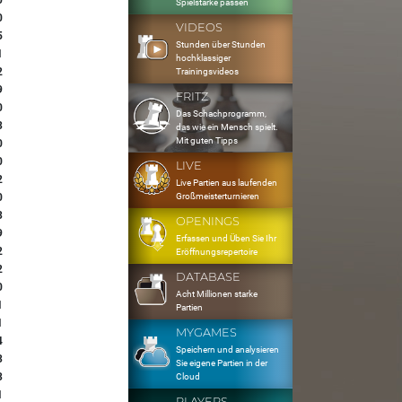
0
Spielstärke passen
0
VIDEOS
5
Stunden über Stunden
1
hochklassiger
2
Trainingsvideos
9
FRITZ
0
Das Schachprogramm,
3
das wie ein Mensch spielt.
Mit guten Tipps
0
0
LIVE
2
Live Partien aus laufenden
Großmeisterturnieren
0
3
OPENINGS
9
Erfassen und Üben Sie Ihr
2
Eröffnungsrepertoire
2
DATABASE
0
Acht Millionen starke
1
Partien
1
MYGAMES
4
Speichern und analysieren
3
Sie eigene Partien in der
3
Cloud
1
PLAYERS