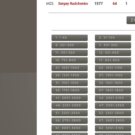
6425
.
Sergey Radchenko
1577
64
1
Z
1: 1-50
2: 51-100
6: 251-300
7: 301-350
11: 501-550
12: 551-600
16: 751-800
17: 801-850
21: 1001-1050
22: 1051-1100
26: 1251-1300
27: 1301-1350
31: 1501-1550
32: 1551-1600
36: 1751-1800
37: 1801-1850
41: 2001-2050
42: 2051-2100
46: 2251-2300
47: 2301-2350
51: 2501-2550
52: 2551-2600
56: 2751-2800
57: 2801-2850
61: 3001-3050
62: 3051-3100