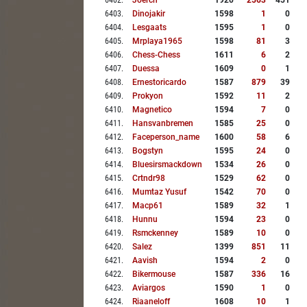
6402
.
Joerch
1920
2563
451
6403
.
Dinojakir
1598
1
0
6404
.
Lesgaats
1595
1
0
6405
.
Mrplaya1965
1598
81
3
6406
.
Chess-Chess
1611
6
2
6407
.
Duessa
1609
0
1
6408
.
Ernestoricardo
1587
879
39
6409
.
Prokyon
1592
11
2
6410
.
Magnetico
1594
7
0
6411
.
Hansvanbremen
1585
25
0
6412
.
Faceperson_name
1600
58
6
6413
.
Bogstyn
1595
24
0
6414
.
Bluesirsmackdown
1534
26
0
6415
.
Crtndr98
1529
62
0
6416
.
Mumtaz Yusuf
1542
70
0
6417
.
Macp61
1589
32
1
6418
.
Hunnu
1594
23
0
6419
.
Rsmckenney
1589
10
0
6420
.
Salez
1399
851
11
6421
.
Aavish
1594
2
0
6422
.
Bikermouse
1587
336
16
6423
.
Aviargos
1590
1
0
6424
.
Riaaneloff
1608
10
1