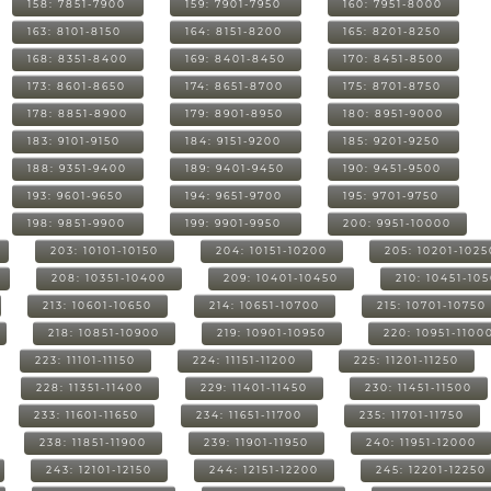
158: 7851-7900
159: 7901-7950
160: 7951-8000
163: 8101-8150
164: 8151-8200
165: 8201-8250
168: 8351-8400
169: 8401-8450
170: 8451-8500
173: 8601-8650
174: 8651-8700
175: 8701-8750
178: 8851-8900
179: 8901-8950
180: 8951-9000
183: 9101-9150
184: 9151-9200
185: 9201-9250
188: 9351-9400
189: 9401-9450
190: 9451-9500
193: 9601-9650
194: 9651-9700
195: 9701-9750
198: 9851-9900
199: 9901-9950
200: 9951-10000
203: 10101-10150
204: 10151-10200
205: 10201-1025
208: 10351-10400
209: 10401-10450
210: 10451-10
213: 10601-10650
214: 10651-10700
215: 10701-10750
218: 10851-10900
219: 10901-10950
220: 10951-1100
223: 11101-11150
224: 11151-11200
225: 11201-11250
228: 11351-11400
229: 11401-11450
230: 11451-11500
233: 11601-11650
234: 11651-11700
235: 11701-11750
238: 11851-11900
239: 11901-11950
240: 11951-12000
243: 12101-12150
244: 12151-12200
245: 12201-12250