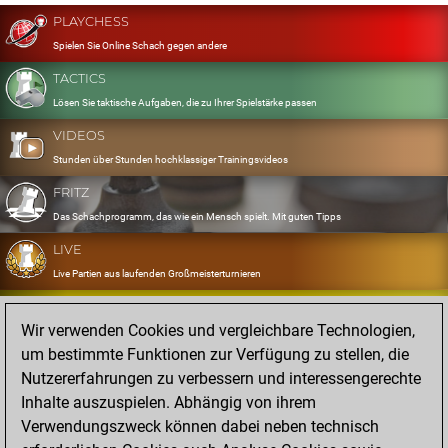
PLAYCHESS
Spielen Sie Online Schach gegen andere
TACTICS
Lösen Sie taktische Aufgaben, die zu Ihrer Spielstärke passen
VIDEOS
Stunden über Stunden hochklassiger Trainingsvideos
FRITZ
Das Schachprogramm, das wie ein Mensch spielt. Mit guten Tipps
LIVE
Live Partien aus laufenden Großmeisterturnieren
OPENINGS
Wir verwenden Cookies und vergleichbare Technologien,
Erfassen und Üben Sie Ihr Eröffnungsrepertoire
um bestimmte Funktionen zur Verfügung zu stellen, die
DATABASE
Nutzererfahrungen zu verbessern und interessengerechte
Acht Millionen starke Partien
Inhalte auszuspielen. Abhängig von ihrem
MYGAMES
Verwendungszweck können dabei neben technisch
Speichern und analysieren Sie eigene Partien in der Cloud