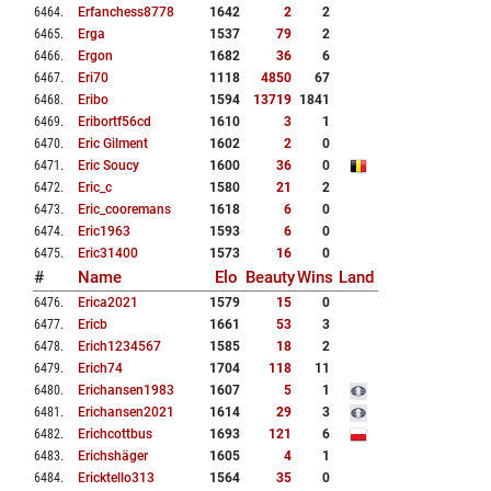
6464
.
Erfanchess8778
1642
2
2
6465
.
Erga
1537
79
2
6466
.
Ergon
1682
36
6
6467
.
Eri70
1118
4850
67
6468
.
Eribo
1594
13719
1841
6469
.
Eribortf56cd
1610
3
1
6470
.
Eric Gilment
1602
2
0
6471
.
Eric Soucy
1600
36
0
6472
.
Eric_c
1580
21
2
6473
.
Eric_cooremans
1618
6
0
6474
.
Eric1963
1593
6
0
6475
.
Eric31400
1573
16
0
#
Name
Elo
Beauty
Wins
Land
6476
.
Erica2021
1579
15
0
6477
.
Ericb
1661
53
3
6478
.
Erich1234567
1585
18
2
6479
.
Erich74
1704
118
11
6480
.
Erichansen1983
1607
5
1
6481
.
Erichansen2021
1614
29
3
6482
.
Erichcottbus
1693
121
6
6483
.
Erichshäger
1605
4
1
6484
.
Ericktello313
1564
35
0