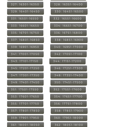
327: 16301-16350
328: 16351-16400
329: 16401-16450
330: 16451-16500
331: 16501-16550
332: 16551-16600
333: 16601-16650
334: 16651-16700
335: 16701-16750
336: 16751-16800
337: 16801-16850
338: 16851-16900
339: 16901-16950
340: 16951-17000
341: 17001-17050
342: 17051-17100
343: 17101-17150
344: 17151-17200
345: 17201-17250
346: 17251-17300
347: 17301-17350
348: 17351-17400
349: 17401-17450
350: 17451-17500
351: 17501-17550
352: 17551-17600
353: 17601-17650
354: 17651-17700
355: 17701-17750
356: 17751-17800
357: 17801-17850
358: 17851-17900
359: 17901-17950
360: 17951-18000
361: 18001-18050
362: 18051-18100