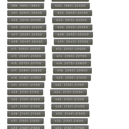
399: 19901-19950
400: 19951-20000
401: 20001-20050
402: 20051-20100
403: 20101-20150
404: 20151-20200
405: 20201-20250
406: 20251-20300
407: 20301-20350
408: 20351-20400
409: 20401-20450
410: 20451-20500
411: 20501-20550
412: 20551-20600
413: 20601-20650
414: 20651-20700
415: 20701-20750
416: 20751-20800
417: 20801-20850
418: 20851-20900
419: 20901-20950
420: 20951-21000
421: 21001-21050
422: 21051-21100
423: 21101-21150
424: 21151-21200
425: 21201-21250
426: 21251-21300
427: 21301-21350
428: 21351-21400
429: 21401-21450
430: 21451-21500
431: 21501-21550
432: 21551-21600
433: 21601-21650
434: 21651-21700