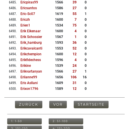
6485
.
Ericpiras99
1566
39
0
6486
.
Ericsantos
1586
27
0
6487
.
Eric-Sc07
1619
55
1
6488
.
Ericzh
1600
7
0
6489
.
Erien1
1534
75
0
6490
.
Erik Eikenaar
1600
4
0
6491
.
Erik Schossier
1567
1
0
6492
.
Erik_hamburg
1593
36
0
6493
.
Erikcavalcanti
1553
52
0
6494
.
Erikchempion
1600
12
0
6495
.
Erikfidechess
1596
4
0
6496
.
Erikine
1539
24
0
6497
.
Erikvartanyan
1566
27
1
6498
.
Erilanne99
1656
106
16
6499
.
Eris Asllani
1609
31
0
6500
.
Erixon1796
1589
12
0
ZURÜCK
VOR
STARTSEITE
1: 1-50
2: 51-100
3: 101-150
4: 151-200