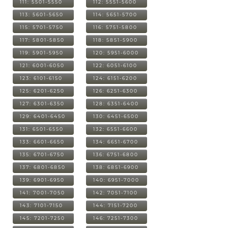
111: 5501-5550
112: 5551-5600
113: 5601-5650
114: 5651-5700
115: 5701-5750
116: 5751-5800
117: 5801-5850
118: 5851-5900
119: 5901-5950
120: 5951-6000
121: 6001-6050
122: 6051-6100
123: 6101-6150
124: 6151-6200
125: 6201-6250
126: 6251-6300
127: 6301-6350
128: 6351-6400
129: 6401-6450
130: 6451-6500
131: 6501-6550
132: 6551-6600
133: 6601-6650
134: 6651-6700
135: 6701-6750
136: 6751-6800
137: 6801-6850
138: 6851-6900
139: 6901-6950
140: 6951-7000
141: 7001-7050
142: 7051-7100
143: 7101-7150
144: 7151-7200
145: 7201-7250
146: 7251-7300