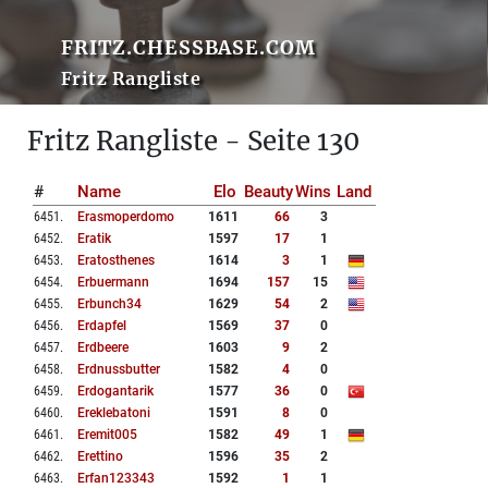
FRITZ.CHESSBASE.COM
Fritz Rangliste
Fritz Rangliste - Seite 130
#
Name
Elo
Beauty
Wins
Land
6451
.
Erasmoperdomo
1611
66
3
6452
.
Eratik
1597
17
1
6453
.
Eratosthenes
1614
3
1
6454
.
Erbuermann
1694
157
15
6455
.
Erbunch34
1629
54
2
6456
.
Erdapfel
1569
37
0
6457
.
Erdbeere
1603
9
2
6458
.
Erdnussbutter
1582
4
0
6459
.
Erdogantarik
1577
36
0
6460
.
Ereklebatoni
1591
8
0
6461
.
Eremit005
1582
49
1
6462
.
Erettino
1596
35
2
6463
.
Erfan123343
1592
1
1