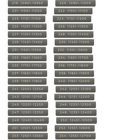
219: 10901-10950
220: 10951-11000
221: 11001-11050
222: 11051-11100
223: 11101-11150
224: 11151-11200
225: 11201-11250
226: 11251-11300
227: 11301-11350
228: 11351-11400
229: 11401-11450
230: 11451-11500
231: 11501-11550
232: 11551-11600
233: 11601-11650
234: 11651-11700
235: 11701-11750
236: 11751-11800
237: 11801-11850
238: 11851-11900
239: 11901-11950
240: 11951-12000
241: 12001-12050
242: 12051-12100
243: 12101-12150
244: 12151-12200
245: 12201-12250
246: 12251-12300
247: 12301-12350
248: 12351-12400
249: 12401-12450
250: 12451-12500
251: 12501-12550
252: 12551-12600
253: 12601-12650
254: 12651-12700