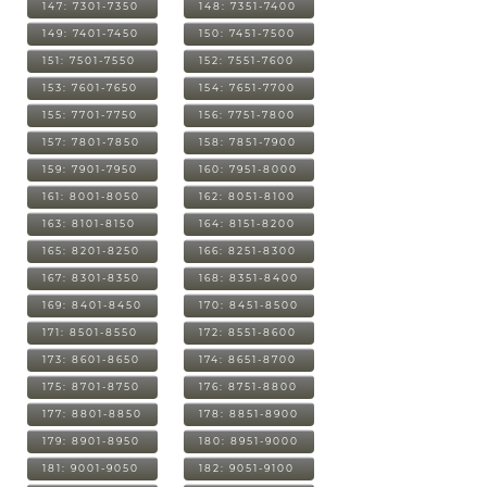
147: 7301-7350
148: 7351-7400
149: 7401-7450
150: 7451-7500
151: 7501-7550
152: 7551-7600
153: 7601-7650
154: 7651-7700
155: 7701-7750
156: 7751-7800
157: 7801-7850
158: 7851-7900
159: 7901-7950
160: 7951-8000
161: 8001-8050
162: 8051-8100
163: 8101-8150
164: 8151-8200
165: 8201-8250
166: 8251-8300
167: 8301-8350
168: 8351-8400
169: 8401-8450
170: 8451-8500
171: 8501-8550
172: 8551-8600
173: 8601-8650
174: 8651-8700
175: 8701-8750
176: 8751-8800
177: 8801-8850
178: 8851-8900
179: 8901-8950
180: 8951-9000
181: 9001-9050
182: 9051-9100