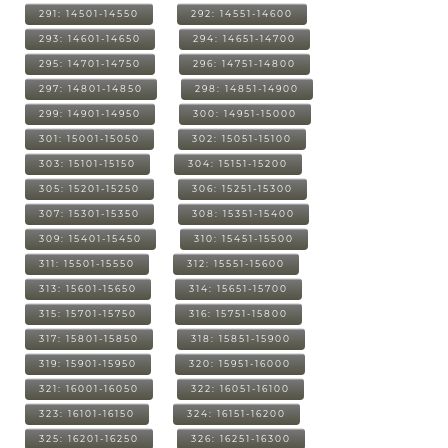
291: 14501-14550
292: 14551-14600
293: 14601-14650
294: 14651-14700
295: 14701-14750
296: 14751-14800
297: 14801-14850
298: 14851-14900
299: 14901-14950
300: 14951-15000
301: 15001-15050
302: 15051-15100
303: 15101-15150
304: 15151-15200
305: 15201-15250
306: 15251-15300
307: 15301-15350
308: 15351-15400
309: 15401-15450
310: 15451-15500
311: 15501-15550
312: 15551-15600
313: 15601-15650
314: 15651-15700
315: 15701-15750
316: 15751-15800
317: 15801-15850
318: 15851-15900
319: 15901-15950
320: 15951-16000
321: 16001-16050
322: 16051-16100
323: 16101-16150
324: 16151-16200
325: 16201-16250
326: 16251-16300