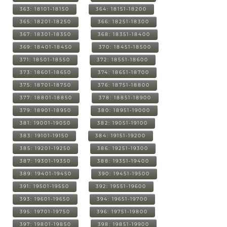
363: 18101-18150
364: 18151-18200
365: 18201-18250
366: 18251-18300
367: 18301-18350
368: 18351-18400
369: 18401-18450
370: 18451-18500
371: 18501-18550
372: 18551-18600
373: 18601-18650
374: 18651-18700
375: 18701-18750
376: 18751-18800
377: 18801-18850
378: 18851-18900
379: 18901-18950
380: 18951-19000
381: 19001-19050
382: 19051-19100
383: 19101-19150
384: 19151-19200
385: 19201-19250
386: 19251-19300
387: 19301-19350
388: 19351-19400
389: 19401-19450
390: 19451-19500
391: 19501-19550
392: 19551-19600
393: 19601-19650
394: 19651-19700
395: 19701-19750
396: 19751-19800
397: 19801-19850
398: 19851-19900