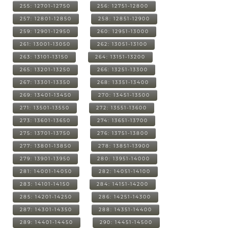
255: 12701-12750
256: 12751-12800
257: 12801-12850
258: 12851-12900
259: 12901-12950
260: 12951-13000
261: 13001-13050
262: 13051-13100
263: 13101-13150
264: 13151-13200
265: 13201-13250
266: 13251-13300
267: 13301-13350
268: 13351-13400
269: 13401-13450
270: 13451-13500
271: 13501-13550
272: 13551-13600
273: 13601-13650
274: 13651-13700
275: 13701-13750
276: 13751-13800
277: 13801-13850
278: 13851-13900
279: 13901-13950
280: 13951-14000
281: 14001-14050
282: 14051-14100
283: 14101-14150
284: 14151-14200
285: 14201-14250
286: 14251-14300
287: 14301-14350
288: 14351-14400
289: 14401-14450
290: 14451-14500