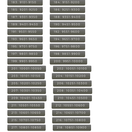
183: 9101-9150
184: 9151-9200
185: 9201-9250
186: 9251-9300
187: 9301-9350
188: 9351-9400
189: 9401-9450
190: 9451-9500
191: 9501-9550
192: 9551-9600
193: 9601-9650
194: 9651-9700
195: 9701-9750
196: 9751-9800
197: 9801-9850
198: 9851-9900
199: 9901-9950
200: 9951-10000
201: 10001-10050
202: 10051-10100
203: 10101-10150
204: 10151-10200
205: 10201-10250
206: 10251-10300
207: 10301-10350
208: 10351-10400
209: 10401-10450
210: 10451-10500
211: 10501-10550
212: 10551-10600
213: 10601-10650
214: 10651-10700
215: 10701-10750
216: 10751-10800
217: 10801-10850
218: 10851-10900