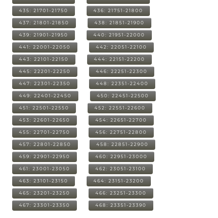
435: 21701-21750
436: 21751-21800
437: 21801-21850
438: 21851-21900
439: 21901-21950
440: 21951-22000
441: 22001-22050
442: 22051-22100
443: 22101-22150
444: 22151-22200
445: 22201-22250
446: 22251-22300
447: 22301-22350
448: 22351-22400
449: 22401-22450
450: 22451-22500
451: 22501-22550
452: 22551-22600
453: 22601-22650
454: 22651-22700
455: 22701-22750
456: 22751-22800
457: 22801-22850
458: 22851-22900
459: 22901-22950
460: 22951-23000
461: 23001-23050
462: 23051-23100
463: 23101-23150
464: 23151-23200
465: 23201-23250
466: 23251-23300
467: 23301-23350
468: 23351-23390