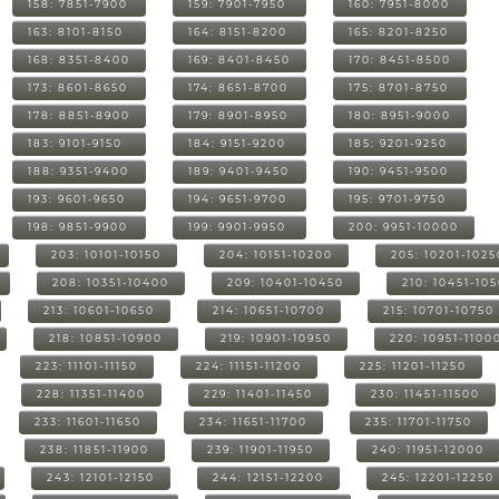
158: 7851-7900
159: 7901-7950
160: 7951-8000
163: 8101-8150
164: 8151-8200
165: 8201-8250
168: 8351-8400
169: 8401-8450
170: 8451-8500
173: 8601-8650
174: 8651-8700
175: 8701-8750
178: 8851-8900
179: 8901-8950
180: 8951-9000
183: 9101-9150
184: 9151-9200
185: 9201-9250
188: 9351-9400
189: 9401-9450
190: 9451-9500
193: 9601-9650
194: 9651-9700
195: 9701-9750
198: 9851-9900
199: 9901-9950
200: 9951-10000
203: 10101-10150
204: 10151-10200
205: 10201-1025
208: 10351-10400
209: 10401-10450
210: 10451-10
213: 10601-10650
214: 10651-10700
215: 10701-10750
218: 10851-10900
219: 10901-10950
220: 10951-1100
223: 11101-11150
224: 11151-11200
225: 11201-11250
228: 11351-11400
229: 11401-11450
230: 11451-11500
233: 11601-11650
234: 11651-11700
235: 11701-11750
238: 11851-11900
239: 11901-11950
240: 11951-12000
243: 12101-12150
244: 12151-12200
245: 12201-12250