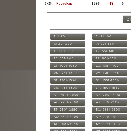
6725
.
Fabyokap
1595
13
0
Z
1: 1-50
2: 51-100
6: 251-300
7: 301-350
11: 501-550
12: 551-600
16: 751-800
17: 801-850
21: 1001-1050
22: 1051-1100
26: 1251-1300
27: 1301-1350
31: 1501-1550
32: 1551-1600
36: 1751-1800
37: 1801-1850
41: 2001-2050
42: 2051-2100
46: 2251-2300
47: 2301-2350
51: 2501-2550
52: 2551-2600
56: 2751-2800
57: 2801-2850
61: 3001-3050
62: 3051-3100