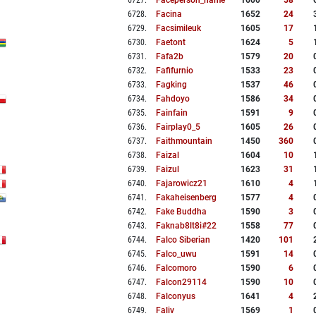
6727
.
Faceperson_name
1600
58
6728
.
Facina
1652
24
6729
.
Facsimileuk
1605
17
6730
.
Faetont
1624
5
6731
.
Fafa2b
1579
20
6732
.
Fafifurnio
1533
23
6733
.
Fagking
1537
46
6734
.
Fahdoyo
1586
34
6735
.
Fainfain
1591
9
6736
.
Fairplay0_5
1605
26
6737
.
Faithmountain
1450
360
6738
.
Faizal
1604
10
6739
.
Faizul
1623
31
6740
.
Fajarowicz21
1610
4
6741
.
Fakaheisenberg
1577
4
6742
.
Fake Buddha
1590
3
6743
.
Faknab8lt8i#22
1558
77
6744
.
Falco Siberian
1420
101
6745
.
Falco_uwu
1591
14
6746
.
Falcomoro
1590
6
6747
.
Falcon29114
1590
10
6748
.
Falconyus
1641
4
6749
.
Faliv
1569
1