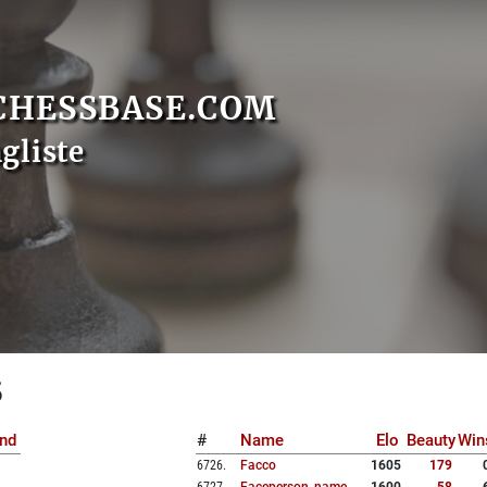
CHESSBASE.COM
gliste
5
nd
#
Name
Elo
Beauty
Win
6726
.
Facco
1605
179