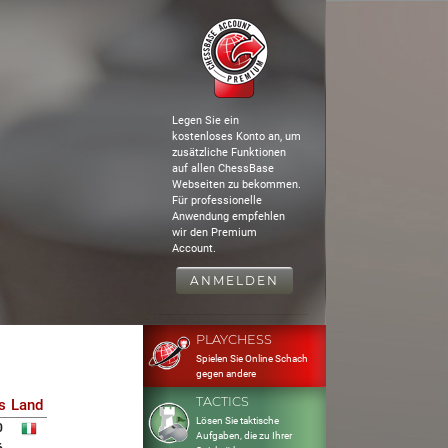
Legen Sie ein
kostenloses Konto an, um
zusätzliche Funktionen
auf allen ChessBase
Webseiten zu bekommen.
Für professionelle
Anwendung empfehlen
wir den Premium
Account.
ANMELDEN
PLAYCHESS
Spielen Sie Online Schach
gegen andere
TACTICS
s
Land
Lösen Sie taktische
0
Aufgaben, die zu Ihrer