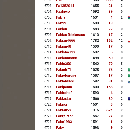
6702
.
F95
1308
660
4
6703
.
Fa1352014
1655
21
3
6704
.
Faahiero
1592
39
0
6705
.
Fab_an
1631
4
2
6706
.
Fab99
1609
13
1
6707
.
Fabiab
1583
22
0
6708
.
Fabian Brinkmann
1613
17
2
6709
.
Fabian4666
1782
162
12
6710
.
Fabian48
1590
17
0
6711
.
Fabiano123
1602
5
0
6712
.
Fabianohahn
1498
50
0
6713
.
Fabio350
1542
79
5
6714
.
Fabiob71
1528
73
2
6715
.
Fabiobarone
1587
17
0
6716
.
Fabiomiani
1582
31
0
6717
.
Fabipaolo
1600
163
0
6718
.
Fabischof
1593
4
0
6719
.
Fablastar
1566
80
2
6720
.
Fabnor
1601
3
0
6721
.
Fabreu53
1316
624
2
6722
.
Fabry1972
1567
27
0
6723
.
Fabs1983
1591
1
0
6724
.
Faby
1593
9
0