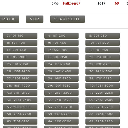
6750
.
Falkbeer67
1617
69
URÜCK
VOR
STARTSEITE
3: 101-150
4: 151-200
5: 201-250
8: 351-400
9: 401-450
10: 451-500
13: 601-650
14: 651-700
15: 701-750
18: 851-900
19: 901-950
20: 951-1000
23: 1101-1150
24: 1151-1200
25: 1201-1250
28: 1351-1400
29: 1401-1450
30: 1451-1500
33: 1601-1650
34: 1651-1700
35: 1701-1750
38: 1851-1900
39: 1901-1950
40: 1951-2000
43: 2101-2150
44: 2151-2200
45: 2201-2250
48: 2351-2400
49: 2401-2450
50: 2451-2500
53: 2601-2650
54: 2651-2700
55: 2701-2750
58: 2851-2900
59: 2901-2950
60: 2951-3000
63: 3101-3150
64: 3151-3200
65: 3201-3250