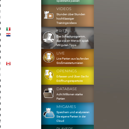
6
Spielstärke passen
3
VIDEOS
1
Stunden über Stunden
1
hochklassiger
0
Trainingsvideos
0
FRITZ
0
Das Schachprogramm,
0
das wie ein Mensch spielt.
Mit guten Tipps
0
0
LIVE
0
Live Partien aus laufenden
Großmeisterturnieren
1
1
OPENINGS
1
Erfassen und Üben Sie Ihr
0
Eröffnungsrepertoire
0
DATABASE
0
Acht Millionen starke
2
Partien
0
MYGAMES
0
Speichern und analysieren
0
Sie eigene Partien in der
2
Cloud
0
PLAYERS