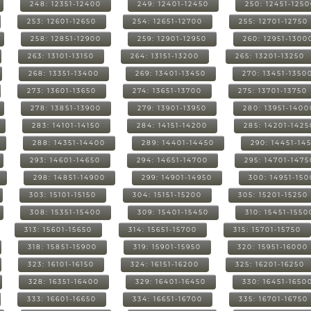
248: 12351-12400
249: 12401-12450
250: 12451-125
253: 12601-12650
254: 12651-12700
255: 12701-12750
258: 12851-12900
259: 12901-12950
260: 12951-1300
263: 13101-13150
264: 13151-13200
265: 13201-13250
268: 13351-13400
269: 13401-13450
270: 13451-1350
273: 13601-13650
274: 13651-13700
275: 13701-13750
278: 13851-13900
279: 13901-13950
280: 13951-1400
283: 14101-14150
284: 14151-14200
285: 14201-1425
288: 14351-14400
289: 14401-14450
290: 14451-14
293: 14601-14650
294: 14651-14700
295: 14701-1475
298: 14851-14900
299: 14901-14950
300: 14951-15
303: 15101-15150
304: 15151-15200
305: 15201-15250
308: 15351-15400
309: 15401-15450
310: 15451-1550
313: 15601-15650
314: 15651-15700
315: 15701-15750
318: 15851-15900
319: 15901-15950
320: 15951-16000
323: 16101-16150
324: 16151-16200
325: 16201-16250
328: 16351-16400
329: 16401-16450
330: 16451-1650
333: 16601-16650
334: 16651-16700
335: 16701-16750