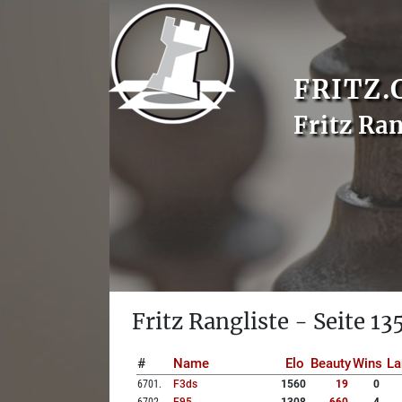
FRITZ.
Fritz Ran
Fritz Rangliste - Seite 13
#
Name
Elo
Beauty
Wins
La
6701
.
F3ds
1560
19
0