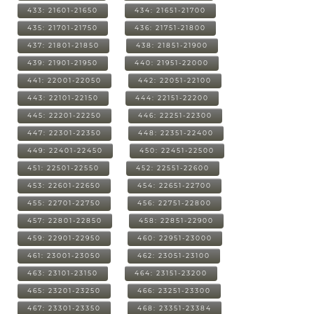
433: 21601-21650
434: 21651-21700
435: 21701-21750
436: 21751-21800
437: 21801-21850
438: 21851-21900
439: 21901-21950
440: 21951-22000
441: 22001-22050
442: 22051-22100
443: 22101-22150
444: 22151-22200
445: 22201-22250
446: 22251-22300
447: 22301-22350
448: 22351-22400
449: 22401-22450
450: 22451-22500
451: 22501-22550
452: 22551-22600
453: 22601-22650
454: 22651-22700
455: 22701-22750
456: 22751-22800
457: 22801-22850
458: 22851-22900
459: 22901-22950
460: 22951-23000
461: 23001-23050
462: 23051-23100
463: 23101-23150
464: 23151-23200
465: 23201-23250
466: 23251-23300
467: 23301-23350
468: 23351-23384