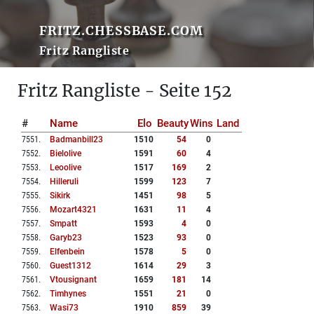
FRITZ.CHESSBASE.COM
Fritz Rangliste
Fritz Rangliste - Seite 152
#
Name
Elo
Beauty
Wins
Land
7551
.
Badmanbill23
1510
54
0
7552
.
Bielolive
1591
60
4
7553
.
Leoolive
1517
169
2
7554
.
Hilleruli
1599
123
7
7555
.
Sikirk
1451
98
5
7556
.
Mozart4321
1631
11
4
7557
.
Smpatt
1593
4
0
7558
.
Garyb23
1523
93
0
7559
.
Elfenbein
1578
5
0
7560
.
Guest1312
1614
29
3
7561
.
Vtousignant
1659
181
14
7562
.
Timhynes
1551
21
0
7563
.
Wasi73
1910
859
39