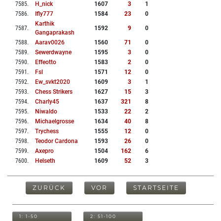
7585
.
H_nick
1607
3
1
7586
.
Ifly777
1584
23
0
Karthik
7587
.
1592
9
0
Gangaprakash
7588
.
Aarav0026
1560
71
0
7589
.
Sewerdwayne
1595
3
0
7590
.
Effeotto
1583
2
0
7591
.
Fsl
1571
12
0
7592
.
Ew_svkt2020
1609
3
1
7593
.
Chess Strikers
1627
15
3
7594
.
Charly45
1637
321
8
7595
.
Niwaldo
1533
22
2
7596
.
Michaelgrosse
1634
40
8
7597
.
Trychess
1555
12
0
7598
.
Teodor Cardona
1593
26
0
7599
.
Axepro
1504
162
6
7600
.
Helseth
1609
52
3
ZURÜCK
VOR
STARTSEITE
1: 1-50
2: 51-100