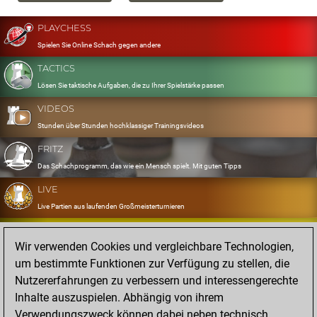
PLAYCHESS
Spielen Sie Online Schach gegen andere
TACTICS
Lösen Sie taktische Aufgaben, die zu Ihrer Spielstärke passen
VIDEOS
Stunden über Stunden hochklassiger Trainingsvideos
FRITZ
Das Schachprogramm, das wie ein Mensch spielt. Mit guten Tipps
LIVE
Live Partien aus laufenden Großmeisterturnieren
OPENINGS
Wir verwenden Cookies und vergleichbare Technologien,
Erfassen und Üben Sie Ihr Eröffnungsrepertoire
um bestimmte Funktionen zur Verfügung zu stellen, die
DATABASE
Nutzererfahrungen zu verbessern und interessengerechte
Acht Millionen starke Partien
Inhalte auszuspielen. Abhängig von ihrem
MYGAMES
Verwendungszweck können dabei neben technisch