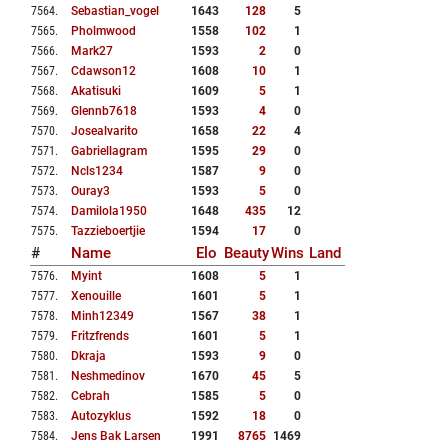
7564
.
Sebastian_vogel
1643
128
5
7565
.
Pholmwood
1558
102
1
7566
.
Mark27
1593
2
0
7567
.
Cdawson12
1608
10
1
7568
.
Akatisuki
1609
5
1
7569
.
Glennb7618
1593
4
0
7570
.
Josealvarito
1658
22
4
7571
.
Gabriellagram
1595
29
0
7572
.
Ncls1234
1587
9
0
7573
.
Ouray3
1593
5
0
7574
.
Damilola1950
1648
435
12
7575
.
Tazzieboertjie
1594
17
0
#
Name
Elo
Beauty
Wins
Land
7576
.
Myint
1608
5
1
7577
.
Xenouille
1601
5
1
7578
.
Minh12349
1567
38
1
7579
.
Fritzfrends
1601
5
1
7580
.
Dkraja
1593
9
0
7581
.
Neshmedinov
1670
45
5
7582
.
Cebrah
1585
5
0
7583
.
Autozyklus
1592
18
0
7584
.
Jens Bak Larsen
1991
8765
1469