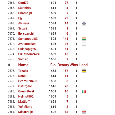
7664
.
Cord77
1601
77
1
7665
.
Sakthirev
1611
4
1
7666
.
Charlie_pl
1609
7
1
7667
.
Fjy
1603
29
1
7668
.
Alsimus
1584
14
1
7669
.
Sslxvii
1591
8
1
7670
.
Ep_scacchi
1629
6
1
7671
.
Sumanpaul83
1503
141
1
7672
.
Avalanchian
1586
36
1
7673
.
Guineapig25
1601
61
1
7674
.
Eduardomc624
1602
13
1
7675
.
Soltis7
1606
7
1
#
Name
Elo
Beauty
Wins
Land
7676
.
Tokaier
1453
157
1
7677
.
Donpi
1614
11
1
7678
.
Pedro070408
1633
3
1
7679
.
Csturgeon
1616
20
1
7680
.
Green Beret
1608
10
1
7681
.
Helmut802
1609
5
1
7682
.
Mattloff
1621
7
1
7683
.
Yuñiñiana
1619
3
1
7684
.
Misakraljle
1502
43
1