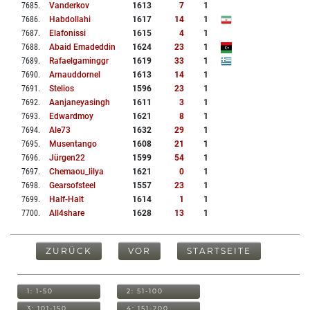
7685
.
Vanderkov
1613
7
1
7686
.
Habdollahi
1617
14
1
7687
.
Elafonissi
1615
4
1
7688
.
Abaid Emadeddin
1624
23
1
7689
.
Rafaelgaminggr
1619
33
1
7690
.
Arnauddornel
1613
14
1
7691
.
Stelios
1596
23
1
7692
.
Aanjaneyasingh
1611
3
1
7693
.
Edwardmoy
1621
8
1
7694
.
Ale73
1632
29
1
7695
.
Musentango
1608
21
1
7696
.
Jürgen22
1599
54
1
7697
.
Chemaou_lilya
1621
0
1
7698
.
Gearsofsteel
1557
23
1
7699
.
Half-Halt
1614
1
1
7700
.
All4share
1628
13
1
ZURÜCK
VOR
STARTSEITE
1: 1-50
2: 51-100
3: 101-150
4: 151-200