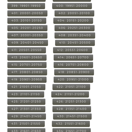
399: 19901-19950
400: 19951-20000
401: 20001-20050
402: 20051-20100
403: 20101-20150
404: 20151-20200
405: 20201-20250
406: 20251-20300
407: 20301-20350
408: 20351-20400
409: 20401-20450
410: 20451-20500
411: 20501-20550
412: 20551-20600
413: 20601-20650
414: 20651-20700
415: 20701-20750
416: 20751-20800
417: 20801-20850
418: 20851-20900
419: 20901-20950
420: 20951-21000
421: 21001-21050
422: 21051-21100
423: 21101-21150
424: 21151-21200
425: 21201-21250
426: 21251-21300
427: 21301-21350
428: 21351-21400
429: 21401-21450
430: 21451-21500
431: 21501-21550
432: 21551-21600
433: 21601-21650
434: 21651-21700