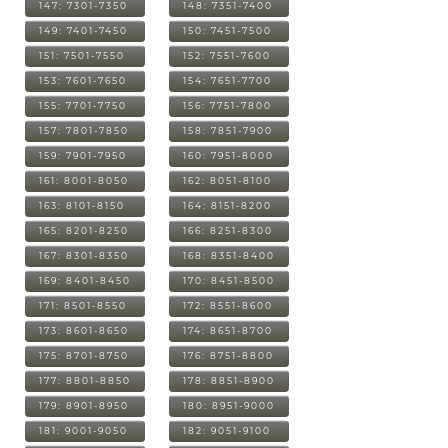
147: 7301-7350
148: 7351-7400
149: 7401-7450
150: 7451-7500
151: 7501-7550
152: 7551-7600
153: 7601-7650
154: 7651-7700
155: 7701-7750
156: 7751-7800
157: 7801-7850
158: 7851-7900
159: 7901-7950
160: 7951-8000
161: 8001-8050
162: 8051-8100
163: 8101-8150
164: 8151-8200
165: 8201-8250
166: 8251-8300
167: 8301-8350
168: 8351-8400
169: 8401-8450
170: 8451-8500
171: 8501-8550
172: 8551-8600
173: 8601-8650
174: 8651-8700
175: 8701-8750
176: 8751-8800
177: 8801-8850
178: 8851-8900
179: 8901-8950
180: 8951-9000
181: 9001-9050
182: 9051-9100