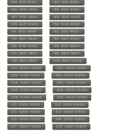
183: 9101-9150
184: 9151-9200
185: 9201-9250
186: 9251-9300
187: 9301-9350
188: 9351-9400
189: 9401-9450
190: 9451-9500
191: 9501-9550
192: 9551-9600
193: 9601-9650
194: 9651-9700
195: 9701-9750
196: 9751-9800
197: 9801-9850
198: 9851-9900
199: 9901-9950
200: 9951-10000
201: 10001-10050
202: 10051-10100
203: 10101-10150
204: 10151-10200
205: 10201-10250
206: 10251-10300
207: 10301-10350
208: 10351-10400
209: 10401-10450
210: 10451-10500
211: 10501-10550
212: 10551-10600
213: 10601-10650
214: 10651-10700
215: 10701-10750
216: 10751-10800
217: 10801-10850
218: 10851-10900