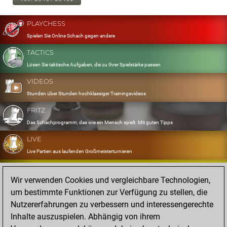
PLAYCHESS
Spielen Sie Online Schach gegen andere
TACTICS
Lösen Sie taktische Aufgaben, die zu Ihrer Spielstärke passen
VIDEOS
Stunden über Stunden hochklassiger Trainingsvideos
FRITZ
Das Schachprogramm, das wie ein Mensch spielt. Mit guten Tipps
LIVE
Live Partien aus laufenden Großmeisterturnieren
OPENINGS
Wir verwenden Cookies und vergleichbare Technologien,
Erfassen und Üben Sie Ihr Eröffnungsrepertoire
um bestimmte Funktionen zur Verfügung zu stellen, die
DATABASE
Nutzererfahrungen zu verbessern und interessengerechte
Acht Millionen starke Partien
Inhalte auszuspielen. Abhängig von ihrem
MYGAMES