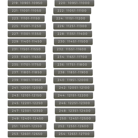
219: 10901-10950
220: 10951-11000
221: 11001-11050
222: 11051-11100
223: 11101-11150
224: 11151-11200
225: 11201-11250
226: 11251-11300
227: 11301-11350
228: 11351-11400
229: 11401-11450
230: 11451-11500
231: 11501-11550
232: 11551-11600
233: 11601-11650
234: 11651-11700
235: 11701-11750
236: 11751-11800
237: 11801-11850
238: 11851-11900
239: 11901-11950
240: 11951-12000
241: 12001-12050
242: 12051-12100
243: 12101-12150
244: 12151-12200
245: 12201-12250
246: 12251-12300
247: 12301-12350
248: 12351-12400
249: 12401-12450
250: 12451-12500
251: 12501-12550
252: 12551-12600
253: 12601-12650
254: 12651-12700