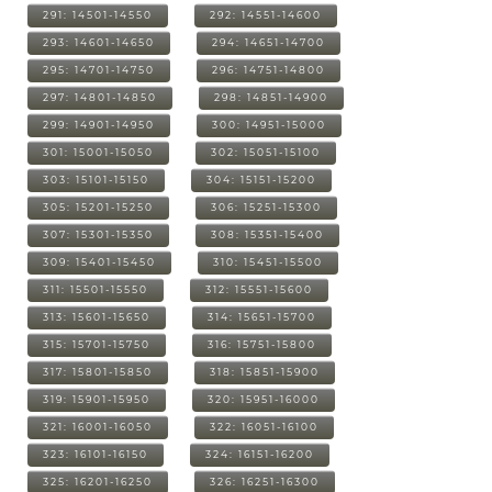
291: 14501-14550
292: 14551-14600
293: 14601-14650
294: 14651-14700
295: 14701-14750
296: 14751-14800
297: 14801-14850
298: 14851-14900
299: 14901-14950
300: 14951-15000
301: 15001-15050
302: 15051-15100
303: 15101-15150
304: 15151-15200
305: 15201-15250
306: 15251-15300
307: 15301-15350
308: 15351-15400
309: 15401-15450
310: 15451-15500
311: 15501-15550
312: 15551-15600
313: 15601-15650
314: 15651-15700
315: 15701-15750
316: 15751-15800
317: 15801-15850
318: 15851-15900
319: 15901-15950
320: 15951-16000
321: 16001-16050
322: 16051-16100
323: 16101-16150
324: 16151-16200
325: 16201-16250
326: 16251-16300