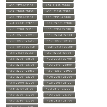
435: 21701-21750
436: 21751-21800
437: 21801-21850
438: 21851-21900
439: 21901-21950
440: 21951-22000
441: 22001-22050
442: 22051-22100
443: 22101-22150
444: 22151-22200
445: 22201-22250
446: 22251-22300
447: 22301-22350
448: 22351-22400
449: 22401-22450
450: 22451-22500
451: 22501-22550
452: 22551-22600
453: 22601-22650
454: 22651-22700
455: 22701-22750
456: 22751-22800
457: 22801-22850
458: 22851-22900
459: 22901-22950
460: 22951-23000
461: 23001-23050
462: 23051-23100
463: 23101-23150
464: 23151-23200
465: 23201-23250
466: 23251-23300
467: 23301-23350
468: 23351-23400
469: 23401-23402