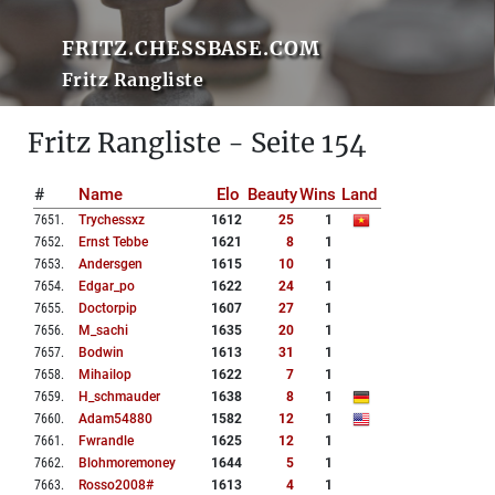
FRITZ.CHESSBASE.COM
Fritz Rangliste
Fritz Rangliste - Seite 154
#
Name
Elo
Beauty
Wins
Land
7651
.
Trychessxz
1612
25
1
7652
.
Ernst Tebbe
1621
8
1
7653
.
Andersgen
1615
10
1
7654
.
Edgar_po
1622
24
1
7655
.
Doctorpip
1607
27
1
7656
.
M_sachi
1635
20
1
7657
.
Bodwin
1613
31
1
7658
.
Mihailop
1622
7
1
7659
.
H_schmauder
1638
8
1
7660
.
Adam54880
1582
12
1
7661
.
Fwrandle
1625
12
1
7662
.
Blohmoremoney
1644
5
1
7663
.
Rosso2008#
1613
4
1