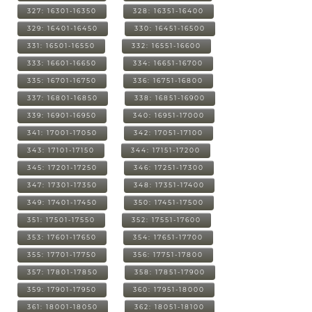
327: 16301-16350
328: 16351-16400
329: 16401-16450
330: 16451-16500
331: 16501-16550
332: 16551-16600
333: 16601-16650
334: 16651-16700
335: 16701-16750
336: 16751-16800
337: 16801-16850
338: 16851-16900
339: 16901-16950
340: 16951-17000
341: 17001-17050
342: 17051-17100
343: 17101-17150
344: 17151-17200
345: 17201-17250
346: 17251-17300
347: 17301-17350
348: 17351-17400
349: 17401-17450
350: 17451-17500
351: 17501-17550
352: 17551-17600
353: 17601-17650
354: 17651-17700
355: 17701-17750
356: 17751-17800
357: 17801-17850
358: 17851-17900
359: 17901-17950
360: 17951-18000
361: 18001-18050
362: 18051-18100