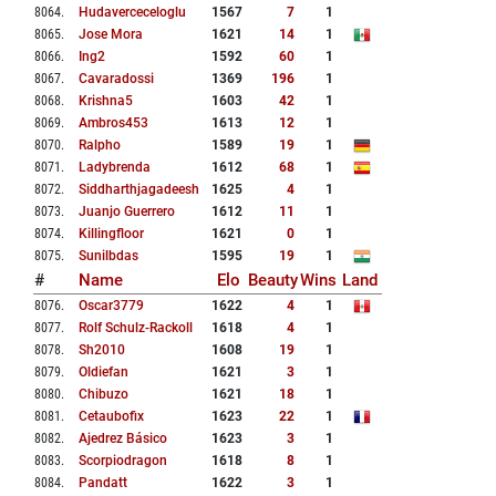
8064
.
Hudaverceceloglu
1567
7
1
8065
.
Jose Mora
1621
14
1
8066
.
Ing2
1592
60
1
8067
.
Cavaradossi
1369
196
1
8068
.
Krishna5
1603
42
1
8069
.
Ambros453
1613
12
1
8070
.
Ralpho
1589
19
1
8071
.
Ladybrenda
1612
68
1
8072
.
Siddharthjagadeesh
1625
4
1
8073
.
Juanjo Guerrero
1612
11
1
8074
.
Killingfloor
1621
0
1
8075
.
Sunilbdas
1595
19
1
#
Name
Elo
Beauty
Wins
Land
8076
.
Oscar3779
1622
4
1
8077
.
Rolf Schulz-Rackoll
1618
4
1
8078
.
Sh2010
1608
19
1
8079
.
Oldiefan
1621
3
1
8080
.
Chibuzo
1621
18
1
8081
.
Cetaubofix
1623
22
1
8082
.
Ajedrez Básico
1623
3
1
8083
.
Scorpiodragon
1618
8
1
8084
.
Pandatt
1622
3
1