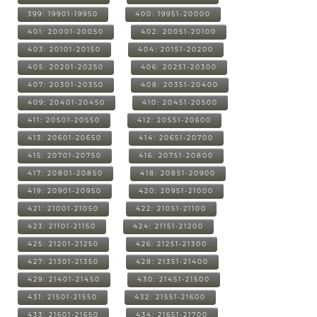
399: 19901-19950
400: 19951-20000
401: 20001-20050
402: 20051-20100
403: 20101-20150
404: 20151-20200
405: 20201-20250
406: 20251-20300
407: 20301-20350
408: 20351-20400
409: 20401-20450
410: 20451-20500
411: 20501-20550
412: 20551-20600
413: 20601-20650
414: 20651-20700
415: 20701-20750
416: 20751-20800
417: 20801-20850
418: 20851-20900
419: 20901-20950
420: 20951-21000
421: 21001-21050
422: 21051-21100
423: 21101-21150
424: 21151-21200
425: 21201-21250
426: 21251-21300
427: 21301-21350
428: 21351-21400
429: 21401-21450
430: 21451-21500
431: 21501-21550
432: 21551-21600
433: 21601-21650
434: 21651-21700