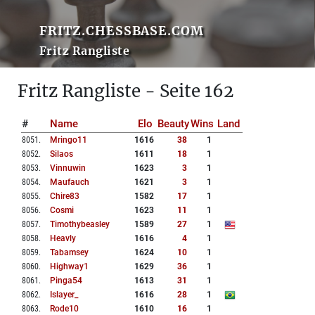
FRITZ.CHESSBASE.COM
Fritz Rangliste
Fritz Rangliste - Seite 162
#
Name
Elo
Beauty
Wins
Land
8051
.
Mringo11
1616
38
1
8052
.
Silaos
1611
18
1
8053
.
Vinnuwin
1623
3
1
8054
.
Maufauch
1621
3
1
8055
.
Chire83
1582
17
1
8056
.
Cosmi
1623
11
1
8057
.
Timothybeasley
1589
27
1
8058
.
Heavly
1616
4
1
8059
.
Tabamsey
1624
10
1
8060
.
Highway1
1629
36
1
8061
.
Pinga54
1613
31
1
8062
.
Islayer_
1616
28
1
8063
.
Rode10
1610
16
1