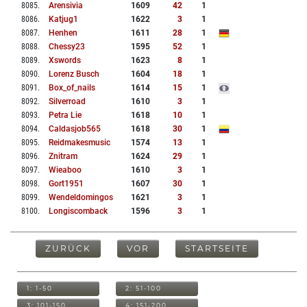
8085
.
Arensivia
1609
42
1
8086
.
Katjug1
1622
3
1
8087
.
Henhen
1611
28
1
8088
.
Chessy23
1595
52
1
8089
.
Xswords
1623
8
1
8090
.
Lorenz Busch
1604
18
1
8091
.
Box_of_nails
1614
15
1
8092
.
Silverroad
1610
3
1
8093
.
Petra Lie
1618
10
1
8094
.
Caldasjob565
1618
30
1
8095
.
Reidmakesmusic
1574
13
1
8096
.
Znitram
1624
29
1
8097
.
Wieaboo
1610
3
1
8098
.
Gort1951
1607
30
1
8099
.
Wendeldomingos
1621
3
1
8100
.
Longiscomback
1596
3
1
ZURÜCK
VOR
STARTSEITE
1: 1-50
2: 51-100
3: 101-150
4: 151-200