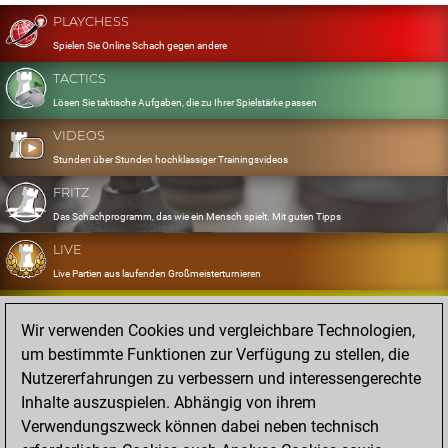
PLAYCHESS
Spielen Sie Online Schach gegen andere
TACTICS
Lösen Sie taktische Aufgaben, die zu Ihrer Spielstärke passen
VIDEOS
Stunden über Stunden hochklassiger Trainingsvideos
FRITZ
Das Schachprogramm, das wie ein Mensch spielt. Mit guten Tipps
LIVE
Live Partien aus laufenden Großmeisterturnieren
OPENINGS
Wir verwenden Cookies und vergleichbare Technologien,
Erfassen und Üben Sie Ihr Eröffnungsrepertoire
um bestimmte Funktionen zur Verfügung zu stellen, die
DATABASE
Nutzererfahrungen zu verbessern und interessengerechte
Acht Millionen starke Partien
Inhalte auszuspielen. Abhängig von ihrem
MYGAMES
Verwendungszweck können dabei neben technisch
Speichern und analysieren Sie eigene Partien in der Cloud