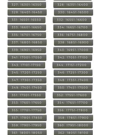
327: 16301-16350
328: 16351-16400
329: 16401-16450
330: 16451-16500
331: 16501-16550
332: 16551-16600
333: 16601-16650
334: 16651-16700
335: 16701-16750
336: 16751-16800
337: 16801-16850
338: 16851-16900
339: 16901-16950
340: 16951-17000
341: 17001-17050
342: 17051-17100
343: 17101-17150
344: 17151-17200
345: 17201-17250
346: 17251-17300
347: 17301-17350
348: 17351-17400
349: 17401-17450
350: 17451-17500
351: 17501-17550
352: 17551-17600
353: 17601-17650
354: 17651-17700
355: 17701-17750
356: 17751-17800
357: 17801-17850
358: 17851-17900
359: 17901-17950
360: 17951-18000
361: 18001-18050
362: 18051-18100