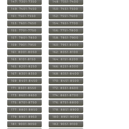
147: 7301-7350
148: 7351-7400
149: 7401-7450
150: 7451-7500
151: 7501-7550
152: 7551-7600
153: 7601-7650
154: 7651-7700
155: 7701-7750
156: 7751-7800
157: 7801-7850
158: 7851-7900
159: 7901-7950
160: 7951-8000
161: 8001-8050
162: 8051-8100
163: 8101-8150
164: 8151-8200
165: 8201-8250
166: 8251-8300
167: 8301-8350
168: 8351-8400
169: 8401-8450
170: 8451-8500
171: 8501-8550
172: 8551-8600
173: 8601-8650
174: 8651-8700
175: 8701-8750
176: 8751-8800
177: 8801-8850
178: 8851-8900
179: 8901-8950
180: 8951-9000
181: 9001-9050
182: 9051-9100