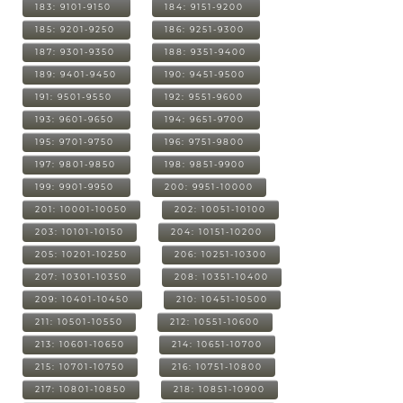
183: 9101-9150
184: 9151-9200
185: 9201-9250
186: 9251-9300
187: 9301-9350
188: 9351-9400
189: 9401-9450
190: 9451-9500
191: 9501-9550
192: 9551-9600
193: 9601-9650
194: 9651-9700
195: 9701-9750
196: 9751-9800
197: 9801-9850
198: 9851-9900
199: 9901-9950
200: 9951-10000
201: 10001-10050
202: 10051-10100
203: 10101-10150
204: 10151-10200
205: 10201-10250
206: 10251-10300
207: 10301-10350
208: 10351-10400
209: 10401-10450
210: 10451-10500
211: 10501-10550
212: 10551-10600
213: 10601-10650
214: 10651-10700
215: 10701-10750
216: 10751-10800
217: 10801-10850
218: 10851-10900