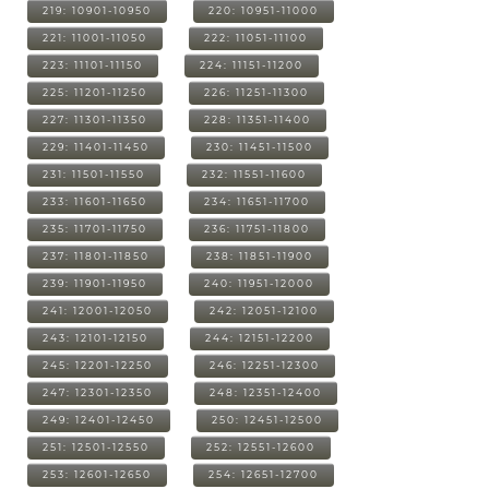
219: 10901-10950
220: 10951-11000
221: 11001-11050
222: 11051-11100
223: 11101-11150
224: 11151-11200
225: 11201-11250
226: 11251-11300
227: 11301-11350
228: 11351-11400
229: 11401-11450
230: 11451-11500
231: 11501-11550
232: 11551-11600
233: 11601-11650
234: 11651-11700
235: 11701-11750
236: 11751-11800
237: 11801-11850
238: 11851-11900
239: 11901-11950
240: 11951-12000
241: 12001-12050
242: 12051-12100
243: 12101-12150
244: 12151-12200
245: 12201-12250
246: 12251-12300
247: 12301-12350
248: 12351-12400
249: 12401-12450
250: 12451-12500
251: 12501-12550
252: 12551-12600
253: 12601-12650
254: 12651-12700