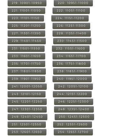
219: 10901-10950
220: 10951-11000
221: 11001-11050
222: 11051-11100
223: 11101-11150
224: 11151-11200
225: 11201-11250
226: 11251-11300
227: 11301-11350
228: 11351-11400
229: 11401-11450
230: 11451-11500
231: 11501-11550
232: 11551-11600
233: 11601-11650
234: 11651-11700
235: 11701-11750
236: 11751-11800
237: 11801-11850
238: 11851-11900
239: 11901-11950
240: 11951-12000
241: 12001-12050
242: 12051-12100
243: 12101-12150
244: 12151-12200
245: 12201-12250
246: 12251-12300
247: 12301-12350
248: 12351-12400
249: 12401-12450
250: 12451-12500
251: 12501-12550
252: 12551-12600
253: 12601-12650
254: 12651-12700