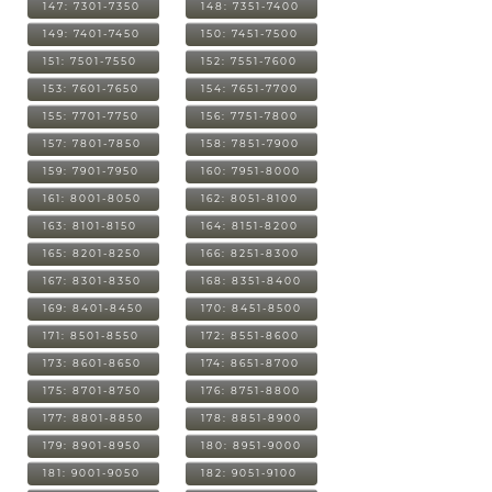
147: 7301-7350
148: 7351-7400
149: 7401-7450
150: 7451-7500
151: 7501-7550
152: 7551-7600
153: 7601-7650
154: 7651-7700
155: 7701-7750
156: 7751-7800
157: 7801-7850
158: 7851-7900
159: 7901-7950
160: 7951-8000
161: 8001-8050
162: 8051-8100
163: 8101-8150
164: 8151-8200
165: 8201-8250
166: 8251-8300
167: 8301-8350
168: 8351-8400
169: 8401-8450
170: 8451-8500
171: 8501-8550
172: 8551-8600
173: 8601-8650
174: 8651-8700
175: 8701-8750
176: 8751-8800
177: 8801-8850
178: 8851-8900
179: 8901-8950
180: 8951-9000
181: 9001-9050
182: 9051-9100