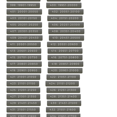
399: 19901-19950
400: 19951-20000
401: 20001-20050
402: 20051-20100
403: 20101-20150
404: 20151-20200
405: 20201-20250
406: 20251-20300
407: 20301-20350
408: 20351-20400
409: 20401-20450
410: 20451-20500
411: 20501-20550
412: 20551-20600
413: 20601-20650
414: 20651-20700
415: 20701-20750
416: 20751-20800
417: 20801-20850
418: 20851-20900
419: 20901-20950
420: 20951-21000
421: 21001-21050
422: 21051-21100
423: 21101-21150
424: 21151-21200
425: 21201-21250
426: 21251-21300
427: 21301-21350
428: 21351-21400
429: 21401-21450
430: 21451-21500
431: 21501-21550
432: 21551-21600
433: 21601-21650
434: 21651-21700