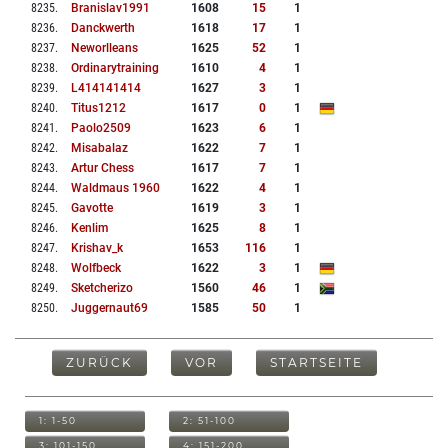
8235
.
Branislav1991
1608
15
1
8236
.
Danckwerth
1618
17
1
8237
.
Neworlleans
1625
52
1
8238
.
Ordinarytraining
1610
4
1
8239
.
L414141414
1627
3
1
8240
.
Titus1212
1617
0
1
8241
.
Paolo2509
1623
6
1
8242
.
Misabalaz
1622
7
1
8243
.
Artur Chess
1617
7
1
8244
.
Waldmaus 1960
1622
4
1
8245
.
Gavotte
1619
3
1
8246
.
Kenlim
1625
8
1
8247
.
Krishav_k
1653
116
1
8248
.
Wolfbeck
1622
3
1
8249
.
Sketcherizo
1560
46
1
8250
.
Juggernaut69
1585
50
1
ZURÜCK
VOR
STARTSEITE
1: 1-50
2: 51-100
3: 101-150
4: 151-200