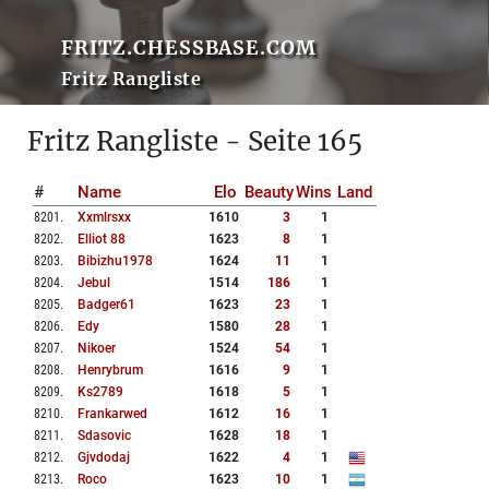
FRITZ.CHESSBASE.COM
Fritz Rangliste
Fritz Rangliste - Seite 165
#
Name
Elo
Beauty
Wins
Land
8201
.
Xxmlrsxx
1610
3
1
8202
.
Elliot 88
1623
8
1
8203
.
Bibizhu1978
1624
11
1
8204
.
Jebul
1514
186
1
8205
.
Badger61
1623
23
1
8206
.
Edy
1580
28
1
8207
.
Nikoer
1524
54
1
8208
.
Henrybrum
1616
9
1
8209
.
Ks2789
1618
5
1
8210
.
Frankarwed
1612
16
1
8211
.
Sdasovic
1628
18
1
8212
.
Gjvdodaj
1622
4
1
8213
.
Roco
1623
10
1