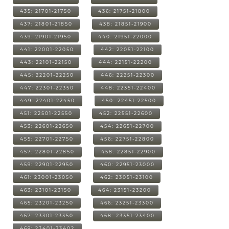
435: 21701-21750
436: 21751-21800
437: 21801-21850
438: 21851-21900
439: 21901-21950
440: 21951-22000
441: 22001-22050
442: 22051-22100
443: 22101-22150
444: 22151-22200
445: 22201-22250
446: 22251-22300
447: 22301-22350
448: 22351-22400
449: 22401-22450
450: 22451-22500
451: 22501-22550
452: 22551-22600
453: 22601-22650
454: 22651-22700
455: 22701-22750
456: 22751-22800
457: 22801-22850
458: 22851-22900
459: 22901-22950
460: 22951-23000
461: 23001-23050
462: 23051-23100
463: 23101-23150
464: 23151-23200
465: 23201-23250
466: 23251-23300
467: 23301-23350
468: 23351-23400
469: 23401-23402