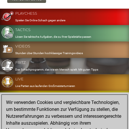
PLAYCHESS
Spielen Sie Online Schach gegen andere
TACTICS
Lösen Sie taktische Aufgaben, die zu Ihrer Spielstärke passen
VIDEOS
Stunden über Stunden hochklassiger Trainingsvideos
FRITZ
Das Schachprogramm, das wie ein Mensch spielt. Mit guten Tipps
LIVE
Live Partien aus laufenden Großmeisterturnieren
OPENINGS
Wir verwenden Cookies und vergleichbare Technologien,
Erfassen und Üben Sie Ihr Eröffnungsrepertoire
um bestimmte Funktionen zur Verfügung zu stellen, die
DATABASE
Nutzererfahrungen zu verbessern und interessengerechte
Acht Millionen starke Partien
Inhalte auszuspielen. Abhängig von ihrem
MYGAMES