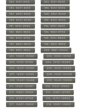
183: 9101-9150
184: 9151-9200
185: 9201-9250
186: 9251-9300
187: 9301-9350
188: 9351-9400
189: 9401-9450
190: 9451-9500
191: 9501-9550
192: 9551-9600
193: 9601-9650
194: 9651-9700
195: 9701-9750
196: 9751-9800
197: 9801-9850
198: 9851-9900
199: 9901-9950
200: 9951-10000
201: 10001-10050
202: 10051-10100
203: 10101-10150
204: 10151-10200
205: 10201-10250
206: 10251-10300
207: 10301-10350
208: 10351-10400
209: 10401-10450
210: 10451-10500
211: 10501-10550
212: 10551-10600
213: 10601-10650
214: 10651-10700
215: 10701-10750
216: 10751-10800
217: 10801-10850
218: 10851-10900