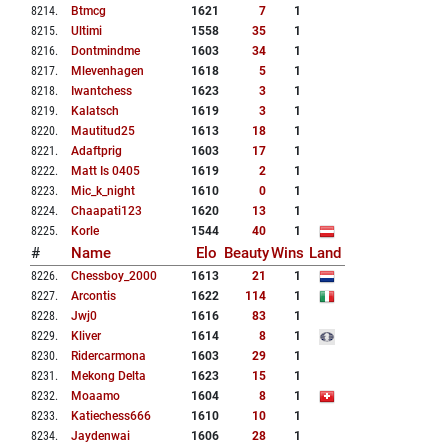
8214
.
Btmcg
1621
7
1
8215
.
Ultimi
1558
35
1
8216
.
Dontmindme
1603
34
1
8217
.
Mlevenhagen
1618
5
1
8218
.
Iwantchess
1623
3
1
8219
.
Kalatsch
1619
3
1
8220
.
Mautitud25
1613
18
1
8221
.
Adaftprig
1603
17
1
8222
.
Matt Is 0405
1619
2
1
8223
.
Mic_k_night
1610
0
1
8224
.
Chaapati123
1620
13
1
8225
.
Korle
1544
40
1
#
Name
Elo
Beauty
Wins
Land
8226
.
Chessboy_2000
1613
21
1
8227
.
Arcontis
1622
114
1
8228
.
Jwj0
1616
83
1
8229
.
Kliver
1614
8
1
8230
.
Ridercarmona
1603
29
1
8231
.
Mekong Delta
1623
15
1
8232
.
Moaamo
1604
8
1
8233
.
Katiechess666
1610
10
1
8234
.
Jaydenwai
1606
28
1