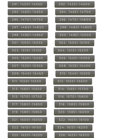
291: 14501-14550
292: 14551-14600
293: 14601-14650
294: 14651-14700
295: 14701-14750
296: 14751-14800
297: 14801-14850
298: 14851-14900
299: 14901-14950
300: 14951-15000
301: 15001-15050
302: 15051-15100
303: 15101-15150
304: 15151-15200
305: 15201-15250
306: 15251-15300
307: 15301-15350
308: 15351-15400
309: 15401-15450
310: 15451-15500
311: 15501-15550
312: 15551-15600
313: 15601-15650
314: 15651-15700
315: 15701-15750
316: 15751-15800
317: 15801-15850
318: 15851-15900
319: 15901-15950
320: 15951-16000
321: 16001-16050
322: 16051-16100
323: 16101-16150
324: 16151-16200
325: 16201-16250
326: 16251-16300