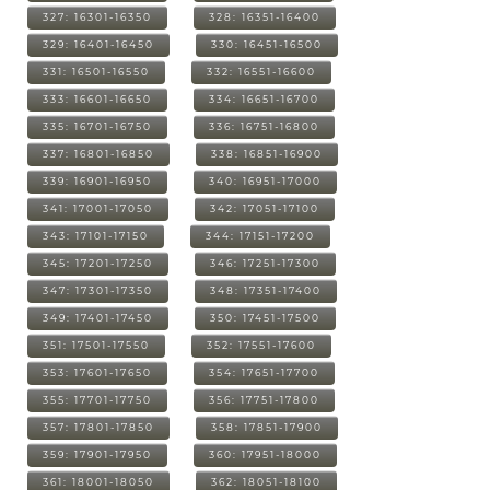
327: 16301-16350
328: 16351-16400
329: 16401-16450
330: 16451-16500
331: 16501-16550
332: 16551-16600
333: 16601-16650
334: 16651-16700
335: 16701-16750
336: 16751-16800
337: 16801-16850
338: 16851-16900
339: 16901-16950
340: 16951-17000
341: 17001-17050
342: 17051-17100
343: 17101-17150
344: 17151-17200
345: 17201-17250
346: 17251-17300
347: 17301-17350
348: 17351-17400
349: 17401-17450
350: 17451-17500
351: 17501-17550
352: 17551-17600
353: 17601-17650
354: 17651-17700
355: 17701-17750
356: 17751-17800
357: 17801-17850
358: 17851-17900
359: 17901-17950
360: 17951-18000
361: 18001-18050
362: 18051-18100