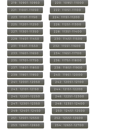
219: 10901-10950
220: 10951-11000
221: 11001-11050
222: 11051-11100
223: 11101-11150
224: 11151-11200
225: 11201-11250
226: 11251-11300
227: 11301-11350
228: 11351-11400
229: 11401-11450
230: 11451-11500
231: 11501-11550
232: 11551-11600
233: 11601-11650
234: 11651-11700
235: 11701-11750
236: 11751-11800
237: 11801-11850
238: 11851-11900
239: 11901-11950
240: 11951-12000
241: 12001-12050
242: 12051-12100
243: 12101-12150
244: 12151-12200
245: 12201-12250
246: 12251-12300
247: 12301-12350
248: 12351-12400
249: 12401-12450
250: 12451-12500
251: 12501-12550
252: 12551-12600
253: 12601-12650
254: 12651-12700