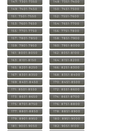
147: 7301-7350
148: 7351-7400
149: 7401-7450
150: 7451-7500
151: 7501-7550
152: 7551-7600
153: 7601-7650
154: 7651-7700
155: 7701-7750
156: 7751-7800
157: 7801-7850
158: 7851-7900
159: 7901-7950
160: 7951-8000
161: 8001-8050
162: 8051-8100
163: 8101-8150
164: 8151-8200
165: 8201-8250
166: 8251-8300
167: 8301-8350
168: 8351-8400
169: 8401-8450
170: 8451-8500
171: 8501-8550
172: 8551-8600
173: 8601-8650
174: 8651-8700
175: 8701-8750
176: 8751-8800
177: 8801-8850
178: 8851-8900
179: 8901-8950
180: 8951-9000
181: 9001-9050
182: 9051-9100