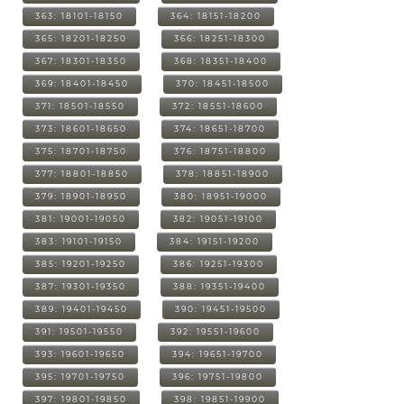
363: 18101-18150
364: 18151-18200
365: 18201-18250
366: 18251-18300
367: 18301-18350
368: 18351-18400
369: 18401-18450
370: 18451-18500
371: 18501-18550
372: 18551-18600
373: 18601-18650
374: 18651-18700
375: 18701-18750
376: 18751-18800
377: 18801-18850
378: 18851-18900
379: 18901-18950
380: 18951-19000
381: 19001-19050
382: 19051-19100
383: 19101-19150
384: 19151-19200
385: 19201-19250
386: 19251-19300
387: 19301-19350
388: 19351-19400
389: 19401-19450
390: 19451-19500
391: 19501-19550
392: 19551-19600
393: 19601-19650
394: 19651-19700
395: 19701-19750
396: 19751-19800
397: 19801-19850
398: 19851-19900