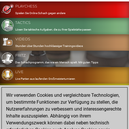
PLAYCHESS
Spielen Sie Online Schach gegen andere
TACTICS
Lösen Sie taktische Aufgaben, die zu Ihrer Spielstärke passen
VIDEOS
Stunden über Stunden hochklassiger Trainingsvideos
FRITZ
Das Schachprogramm, das wie ein Mensch spielt. Mit guten Tipps
LIVE
Live Partien aus laufenden Großmeisterturnieren
OPENINGS
Wir verwenden Cookies und vergleichbare Technologien,
Erfassen und Üben Sie Ihr Eröffnungsrepertoire
um bestimmte Funktionen zur Verfügung zu stellen, die
DATABASE
Nutzererfahrungen zu verbessern und interessengerechte
Acht Millionen starke Partien
Inhalte auszuspielen. Abhängig von ihrem
MYGAMES
Verwendungszweck können dabei neben technisch
Speichern und analysieren Sie eigene Partien in der Cloud