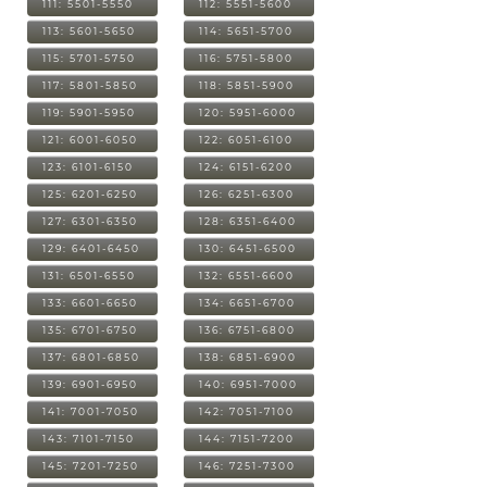
111: 5501-5550
112: 5551-5600
113: 5601-5650
114: 5651-5700
115: 5701-5750
116: 5751-5800
117: 5801-5850
118: 5851-5900
119: 5901-5950
120: 5951-6000
121: 6001-6050
122: 6051-6100
123: 6101-6150
124: 6151-6200
125: 6201-6250
126: 6251-6300
127: 6301-6350
128: 6351-6400
129: 6401-6450
130: 6451-6500
131: 6501-6550
132: 6551-6600
133: 6601-6650
134: 6651-6700
135: 6701-6750
136: 6751-6800
137: 6801-6850
138: 6851-6900
139: 6901-6950
140: 6951-7000
141: 7001-7050
142: 7051-7100
143: 7101-7150
144: 7151-7200
145: 7201-7250
146: 7251-7300