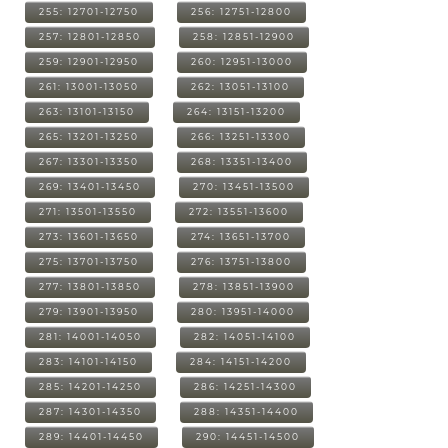
255: 12701-12750
256: 12751-12800
257: 12801-12850
258: 12851-12900
259: 12901-12950
260: 12951-13000
261: 13001-13050
262: 13051-13100
263: 13101-13150
264: 13151-13200
265: 13201-13250
266: 13251-13300
267: 13301-13350
268: 13351-13400
269: 13401-13450
270: 13451-13500
271: 13501-13550
272: 13551-13600
273: 13601-13650
274: 13651-13700
275: 13701-13750
276: 13751-13800
277: 13801-13850
278: 13851-13900
279: 13901-13950
280: 13951-14000
281: 14001-14050
282: 14051-14100
283: 14101-14150
284: 14151-14200
285: 14201-14250
286: 14251-14300
287: 14301-14350
288: 14351-14400
289: 14401-14450
290: 14451-14500