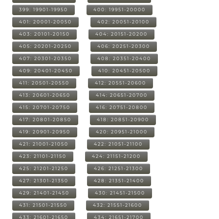
399: 19901-19950
400: 19951-20000
401: 20001-20050
402: 20051-20100
403: 20101-20150
404: 20151-20200
405: 20201-20250
406: 20251-20300
407: 20301-20350
408: 20351-20400
409: 20401-20450
410: 20451-20500
411: 20501-20550
412: 20551-20600
413: 20601-20650
414: 20651-20700
415: 20701-20750
416: 20751-20800
417: 20801-20850
418: 20851-20900
419: 20901-20950
420: 20951-21000
421: 21001-21050
422: 21051-21100
423: 21101-21150
424: 21151-21200
425: 21201-21250
426: 21251-21300
427: 21301-21350
428: 21351-21400
429: 21401-21450
430: 21451-21500
431: 21501-21550
432: 21551-21600
433: 21601-21650
434: 21651-21700