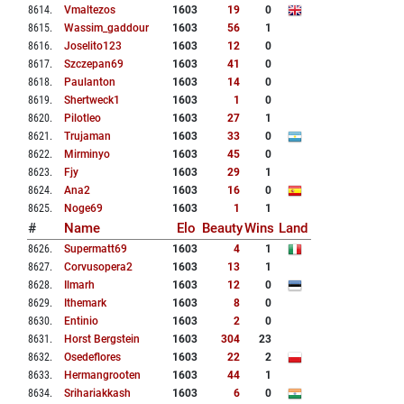
8614
.
Vmaltezos
1603
19
0
8615
.
Wassim_gaddour
1603
56
1
8616
.
Joselito123
1603
12
0
8617
.
Szczepan69
1603
41
0
8618
.
Paulanton
1603
14
0
8619
.
Shertweck1
1603
1
0
8620
.
Pilotleo
1603
27
1
8621
.
Trujaman
1603
33
0
8622
.
Mirminyo
1603
45
0
8623
.
Fjy
1603
29
1
8624
.
Ana2
1603
16
0
8625
.
Noge69
1603
1
1
#
Name
Elo
Beauty
Wins
Land
8626
.
Supermatt69
1603
4
1
8627
.
Corvusopera2
1603
13
1
8628
.
Ilmarh
1603
12
0
8629
.
Ithemark
1603
8
0
8630
.
Entinio
1603
2
0
8631
.
Horst Bergstein
1603
304
23
8632
.
Osedeflores
1603
22
2
8633
.
Hermangrooten
1603
44
1
8634
.
Srihariakkash
1603
6
0