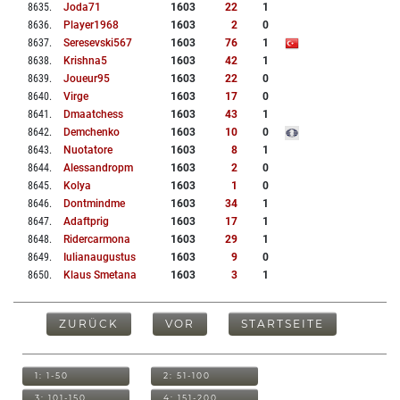
8635
.
Joda71
1603
22
1
8636
.
Player1968
1603
2
0
8637
.
Seresevski567
1603
76
1
8638
.
Krishna5
1603
42
1
8639
.
Joueur95
1603
22
0
8640
.
Virge
1603
17
0
8641
.
Dmaatchess
1603
43
1
8642
.
Demchenko
1603
10
0
8643
.
Nuotatore
1603
8
1
8644
.
Alessandropm
1603
2
0
8645
.
Kolya
1603
1
0
8646
.
Dontmindme
1603
34
1
8647
.
Adaftprig
1603
17
1
8648
.
Ridercarmona
1603
29
1
8649
.
Iulianaugustus
1603
9
0
8650
.
Klaus Smetana
1603
3
1
ZURÜCK
VOR
STARTSEITE
1: 1-50
2: 51-100
3: 101-150
4: 151-200