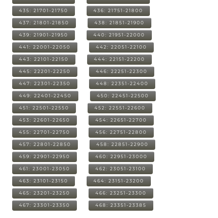
435: 21701-21750
436: 21751-21800
437: 21801-21850
438: 21851-21900
439: 21901-21950
440: 21951-22000
441: 22001-22050
442: 22051-22100
443: 22101-22150
444: 22151-22200
445: 22201-22250
446: 22251-22300
447: 22301-22350
448: 22351-22400
449: 22401-22450
450: 22451-22500
451: 22501-22550
452: 22551-22600
453: 22601-22650
454: 22651-22700
455: 22701-22750
456: 22751-22800
457: 22801-22850
458: 22851-22900
459: 22901-22950
460: 22951-23000
461: 23001-23050
462: 23051-23100
463: 23101-23150
464: 23151-23200
465: 23201-23250
466: 23251-23300
467: 23301-23350
468: 23351-23385