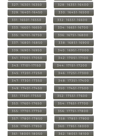
327: 16301-16350
328: 16351-16400
329: 16401-16450
330: 16451-16500
331: 16501-16550
332: 16551-16600
333: 16601-16650
334: 16651-16700
335: 16701-16750
336: 16751-16800
337: 16801-16850
338: 16851-16900
339: 16901-16950
340: 16951-17000
341: 17001-17050
342: 17051-17100
343: 17101-17150
344: 17151-17200
345: 17201-17250
346: 17251-17300
347: 17301-17350
348: 17351-17400
349: 17401-17450
350: 17451-17500
351: 17501-17550
352: 17551-17600
353: 17601-17650
354: 17651-17700
355: 17701-17750
356: 17751-17800
357: 17801-17850
358: 17851-17900
359: 17901-17950
360: 17951-18000
361: 18001-18050
362: 18051-18100