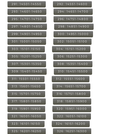
291: 14501-14550
292: 14551-14600
293: 14601-14650
294: 14651-14700
295: 14701-14750
296: 14751-14800
297: 14801-14850
298: 14851-14900
299: 14901-14950
300: 14951-15000
301: 15001-15050
302: 15051-15100
303: 15101-15150
304: 15151-15200
305: 15201-15250
306: 15251-15300
307: 15301-15350
308: 15351-15400
309: 15401-15450
310: 15451-15500
311: 15501-15550
312: 15551-15600
313: 15601-15650
314: 15651-15700
315: 15701-15750
316: 15751-15800
317: 15801-15850
318: 15851-15900
319: 15901-15950
320: 15951-16000
321: 16001-16050
322: 16051-16100
323: 16101-16150
324: 16151-16200
325: 16201-16250
326: 16251-16300