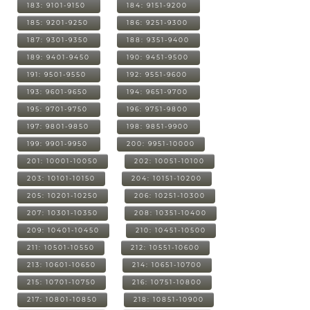
183: 9101-9150
184: 9151-9200
185: 9201-9250
186: 9251-9300
187: 9301-9350
188: 9351-9400
189: 9401-9450
190: 9451-9500
191: 9501-9550
192: 9551-9600
193: 9601-9650
194: 9651-9700
195: 9701-9750
196: 9751-9800
197: 9801-9850
198: 9851-9900
199: 9901-9950
200: 9951-10000
201: 10001-10050
202: 10051-10100
203: 10101-10150
204: 10151-10200
205: 10201-10250
206: 10251-10300
207: 10301-10350
208: 10351-10400
209: 10401-10450
210: 10451-10500
211: 10501-10550
212: 10551-10600
213: 10601-10650
214: 10651-10700
215: 10701-10750
216: 10751-10800
217: 10801-10850
218: 10851-10900