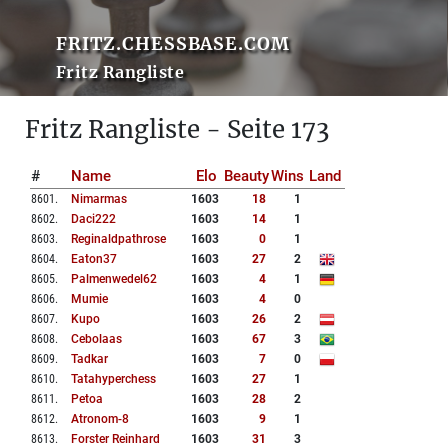
FRITZ.CHESSBASE.COM
Fritz Rangliste
Fritz Rangliste - Seite 173
#
Name
Elo
Beauty
Wins
Land
8601
.
Nimarmas
1603
18
1
8602
.
Daci222
1603
14
1
8603
.
Reginaldpathrose
1603
0
1
8604
.
Eaton37
1603
27
2
8605
.
Palmenwedel62
1603
4
1
8606
.
Mumie
1603
4
0
8607
.
Kupo
1603
26
2
8608
.
Cebolaas
1603
67
3
8609
.
Tadkar
1603
7
0
8610
.
Tatahyperchess
1603
27
1
8611
.
Petoa
1603
28
2
8612
.
Atronom-8
1603
9
1
8613
.
Forster Reinhard
1603
31
3