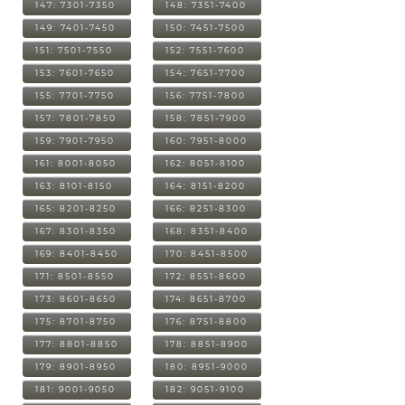
147: 7301-7350
148: 7351-7400
149: 7401-7450
150: 7451-7500
151: 7501-7550
152: 7551-7600
153: 7601-7650
154: 7651-7700
155: 7701-7750
156: 7751-7800
157: 7801-7850
158: 7851-7900
159: 7901-7950
160: 7951-8000
161: 8001-8050
162: 8051-8100
163: 8101-8150
164: 8151-8200
165: 8201-8250
166: 8251-8300
167: 8301-8350
168: 8351-8400
169: 8401-8450
170: 8451-8500
171: 8501-8550
172: 8551-8600
173: 8601-8650
174: 8651-8700
175: 8701-8750
176: 8751-8800
177: 8801-8850
178: 8851-8900
179: 8901-8950
180: 8951-9000
181: 9001-9050
182: 9051-9100