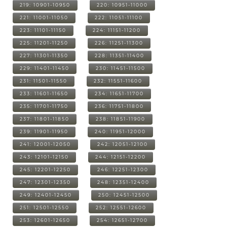
219: 10901-10950
220: 10951-11000
221: 11001-11050
222: 11051-11100
223: 11101-11150
224: 11151-11200
225: 11201-11250
226: 11251-11300
227: 11301-11350
228: 11351-11400
229: 11401-11450
230: 11451-11500
231: 11501-11550
232: 11551-11600
233: 11601-11650
234: 11651-11700
235: 11701-11750
236: 11751-11800
237: 11801-11850
238: 11851-11900
239: 11901-11950
240: 11951-12000
241: 12001-12050
242: 12051-12100
243: 12101-12150
244: 12151-12200
245: 12201-12250
246: 12251-12300
247: 12301-12350
248: 12351-12400
249: 12401-12450
250: 12451-12500
251: 12501-12550
252: 12551-12600
253: 12601-12650
254: 12651-12700