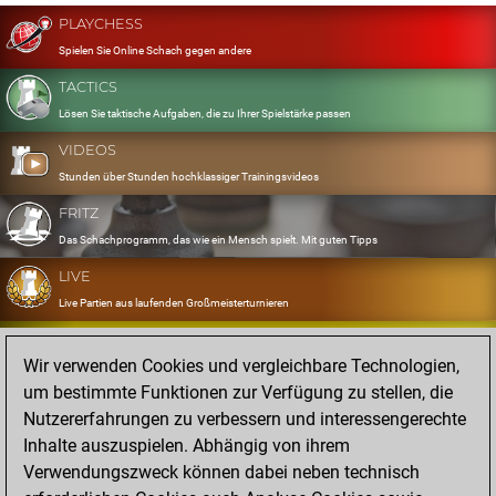
PLAYCHESS
Spielen Sie Online Schach gegen andere
TACTICS
Lösen Sie taktische Aufgaben, die zu Ihrer Spielstärke passen
VIDEOS
Stunden über Stunden hochklassiger Trainingsvideos
FRITZ
Das Schachprogramm, das wie ein Mensch spielt. Mit guten Tipps
LIVE
Live Partien aus laufenden Großmeisterturnieren
OPENINGS
Wir verwenden Cookies und vergleichbare Technologien,
Erfassen und Üben Sie Ihr Eröffnungsrepertoire
um bestimmte Funktionen zur Verfügung zu stellen, die
DATABASE
Nutzererfahrungen zu verbessern und interessengerechte
Acht Millionen starke Partien
Inhalte auszuspielen. Abhängig von ihrem
MYGAMES
Verwendungszweck können dabei neben technisch
Speichern und analysieren Sie eigene Partien in der Cloud