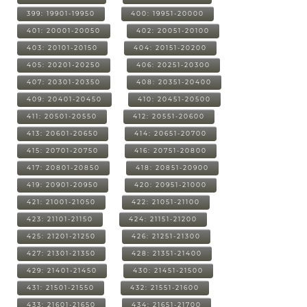
399: 19901-19950
400: 19951-20000
401: 20001-20050
402: 20051-20100
403: 20101-20150
404: 20151-20200
405: 20201-20250
406: 20251-20300
407: 20301-20350
408: 20351-20400
409: 20401-20450
410: 20451-20500
411: 20501-20550
412: 20551-20600
413: 20601-20650
414: 20651-20700
415: 20701-20750
416: 20751-20800
417: 20801-20850
418: 20851-20900
419: 20901-20950
420: 20951-21000
421: 21001-21050
422: 21051-21100
423: 21101-21150
424: 21151-21200
425: 21201-21250
426: 21251-21300
427: 21301-21350
428: 21351-21400
429: 21401-21450
430: 21451-21500
431: 21501-21550
432: 21551-21600
433: 21601-21650
434: 21651-21700