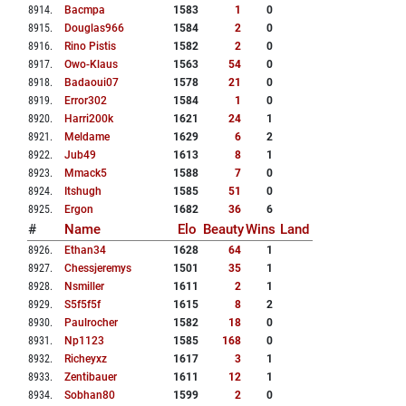
8914
.
Bacmpa
1583
1
0
8915
.
Douglas966
1584
2
0
8916
.
Rino Pistis
1582
2
0
8917
.
Owo-Klaus
1563
54
0
8918
.
Badaoui07
1578
21
0
8919
.
Error302
1584
1
0
8920
.
Harri200k
1621
24
1
8921
.
Meldame
1629
6
2
8922
.
Jub49
1613
8
1
8923
.
Mmack5
1588
7
0
8924
.
Itshugh
1585
51
0
8925
.
Ergon
1682
36
6
#
Name
Elo
Beauty
Wins
Land
8926
.
Ethan34
1628
64
1
8927
.
Chessjeremys
1501
35
1
8928
.
Nsmiller
1611
2
1
8929
.
S5f5f5f
1615
8
2
8930
.
Paulrocher
1582
18
0
8931
.
Np1123
1585
168
0
8932
.
Richeyxz
1617
3
1
8933
.
Zentibauer
1611
12
1
8934
.
Sobhan80
1599
2
0