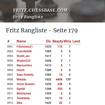
FRITZ.CHESSBASE.COM
Fritz Rangliste
Fritz Rangliste - Seite 179
#
Name
Elo
Beauty
Wins
Land
8901
.
Fritzchess21
1533
115
7
8902
.
Francky688
1583
9
0
8903
.
Walsh_jas
1617
1
1
8904
.
Shujon220
1606
3
1
8905
.
Reycuantico
1613
5
1
8906
.
Hesch
1589
3
0
8907
.
Sean Doherty
1585
10
0
8908
.
Mrkallu
1632
6404
129
8909
.
Victor Ibrahim
1692
238
9
8910
.
Ego68
1366
335
9
8911
.
Minhlamxd
1595
4
0
8912
.
Tommierip
1621
16
2
8913
.
Dika
1622
22
1