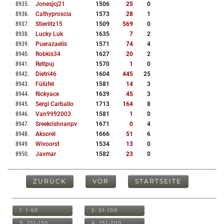
8935
.
Jonesjcj21
1506
25
0
8936
.
Cathyproscia
1573
28
1
8937
.
Stierlitz15
1509
569
0
8938
.
Lucky Luk
1635
7
2
8939
.
Puerazaelis
1571
74
4
8940
.
Robkis34
1627
20
2
8941
.
Retlpuj
1570
1
0
8942
.
Dietri46
1604
445
25
8943
.
Fülüfel
1581
14
3
8944
.
Rickyace
1639
45
3
8945
.
Sergi Carballo
1713
164
8
8946
.
Van9992003
1581
1
0
8947
.
Sreekrishnanpv
1671
0
4
8948
.
Aksorel
1666
51
6
8949
.
Wivoorst
1534
13
0
8950
.
Javmar
1582
23
0
ZURÜCK
VOR
STARTSEITE
1: 1-50
2: 51-100
3: 101-150
4: 151-200