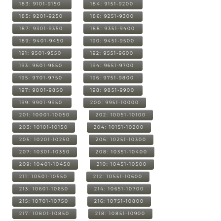
183: 9101-9150
184: 9151-9200
185: 9201-9250
186: 9251-9300
187: 9301-9350
188: 9351-9400
189: 9401-9450
190: 9451-9500
191: 9501-9550
192: 9551-9600
193: 9601-9650
194: 9651-9700
195: 9701-9750
196: 9751-9800
197: 9801-9850
198: 9851-9900
199: 9901-9950
200: 9951-10000
201: 10001-10050
202: 10051-10100
203: 10101-10150
204: 10151-10200
205: 10201-10250
206: 10251-10300
207: 10301-10350
208: 10351-10400
209: 10401-10450
210: 10451-10500
211: 10501-10550
212: 10551-10600
213: 10601-10650
214: 10651-10700
215: 10701-10750
216: 10751-10800
217: 10801-10850
218: 10851-10900