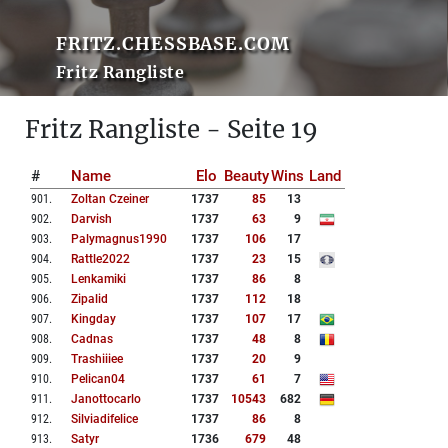
FRITZ.CHESSBASE.COM
Fritz Rangliste
Fritz Rangliste - Seite 19
#
Name
Elo
Beauty
Wins
Land
901
.
Zoltan Czeiner
1737
85
13
902
.
Darvish
1737
63
9
903
.
Palymagnus1990
1737
106
17
904
.
Rattle2022
1737
23
15
905
.
Lenkamiki
1737
86
8
906
.
Zipalid
1737
112
18
907
.
Kingday
1737
107
17
908
.
Cadnas
1737
48
8
909
.
Trashiiiee
1737
20
9
910
.
Pelican04
1737
61
7
911
.
Janottocarlo
1737
10543
682
912
.
Silviadifelice
1737
86
8
913
.
Satyr
1736
679
48