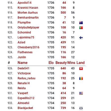
914
.
Apostol14
1736
44
9
915
.
Krasnici Hasan
1736
166
8
916
.
Morten Aarhus
1736
500
56
917
.
Bernhardmartin
1736
7
9
918
.
Plumpfire
1736
41
12
919
.
Onlybulletplayer
1736
108
10
920
.
Echomind
1736
16
7
921
.
Lejomima75
1735
420
91
922
.
Aziad
1735
439
11
923
.
Chessberry2016
1735
195
14
924
.
Flathennes
1735
116
27
925
.
Junlin
1735
166
12
#
Name
Elo
Beauty
Wins
Land
926
.
Dede541
1735
640
43
927
.
Victorpoe
1735
86
10
928
.
Raduu_raduu
1735
192
25
929
.
Renate H
1735
38
8
930
.
Reista
1734
64
9
931
.
Vaxpert
1734
414
21
932
.
Expedito212
1734
259
21
933
.
Almoehii
1734
250
13
934
.
Blackjacket
1734
739
16