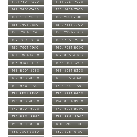
147: 7301-7350
148: 7351-7400
149: 7401-7450
150: 7451-7500
151: 7501-7550
152: 7551-7600
153: 7601-7650
154: 7651-7700
155: 7701-7750
156: 7751-7800
157: 7801-7850
158: 7851-7900
159: 7901-7950
160: 7951-8000
161: 8001-8050
162: 8051-8100
163: 8101-8150
164: 8151-8200
165: 8201-8250
166: 8251-8300
167: 8301-8350
168: 8351-8400
169: 8401-8450
170: 8451-8500
171: 8501-8550
172: 8551-8600
173: 8601-8650
174: 8651-8700
175: 8701-8750
176: 8751-8800
177: 8801-8850
178: 8851-8900
179: 8901-8950
180: 8951-9000
181: 9001-9050
182: 9051-9100