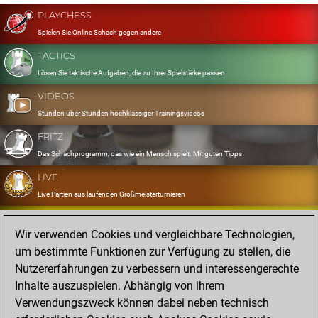
PLAYCHESS
Spielen Sie Online Schach gegen andere
TACTICS
Lösen Sie taktische Aufgaben, die zu Ihrer Spielstärke passen
VIDEOS
Stunden über Stunden hochklassiger Trainingsvideos
FRITZ
Das Schachprogramm, das wie ein Mensch spielt. Mit guten Tipps
LIVE
Live Partien aus laufenden Großmeisterturnieren
OPENINGS
Wir verwenden Cookies und vergleichbare Technologien,
Erfassen und Üben Sie Ihr Eröffnungsrepertoire
um bestimmte Funktionen zur Verfügung zu stellen, die
DATABASE
Nutzererfahrungen zu verbessern und interessengerechte
Acht Millionen starke Partien
Inhalte auszuspielen. Abhängig von ihrem
MYGAMES
Verwendungszweck können dabei neben technisch
Speichern und analysieren Sie eigene Partien in der Cloud