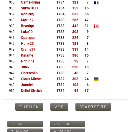
935
.
Garfieldking
1734
121
7
936
.
Surya1011
1734
159
16
937
.
Köhlerhj
1734
533
66
938
.
Matti52
1733
286
42
939
.
Beastqc
1733
442
31
940
.
Luke00
1733
303
9
941
.
Opaegon
1733
226
7
942
.
Harry23
1733
121
8
943
.
Oranie19
1733
119
14
944
.
Kiname
1733
380
16
945
.
Nltnjnns
1733
98
7
946
.
Julex
1733
528
18
947
.
Oberschilp
1733
48
7
948
.
Claus Michel
1732
303
24
949
.
Jonniek
1732
103
6
950
.
Detlef Streich
1732
95
17
ZURÜCK
VOR
STARTSEITE
1: 1-50
2: 51-100
3: 101-150
4: 151-200