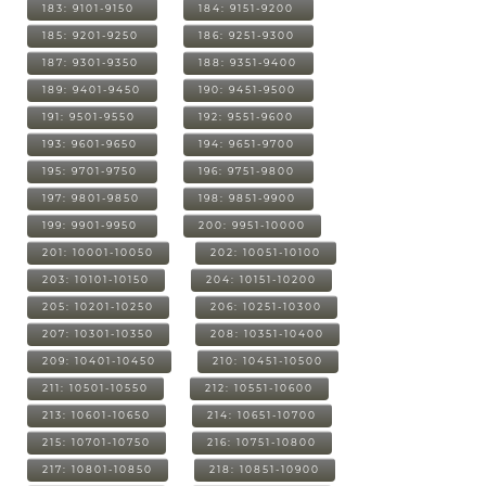
183: 9101-9150
184: 9151-9200
185: 9201-9250
186: 9251-9300
187: 9301-9350
188: 9351-9400
189: 9401-9450
190: 9451-9500
191: 9501-9550
192: 9551-9600
193: 9601-9650
194: 9651-9700
195: 9701-9750
196: 9751-9800
197: 9801-9850
198: 9851-9900
199: 9901-9950
200: 9951-10000
201: 10001-10050
202: 10051-10100
203: 10101-10150
204: 10151-10200
205: 10201-10250
206: 10251-10300
207: 10301-10350
208: 10351-10400
209: 10401-10450
210: 10451-10500
211: 10501-10550
212: 10551-10600
213: 10601-10650
214: 10651-10700
215: 10701-10750
216: 10751-10800
217: 10801-10850
218: 10851-10900