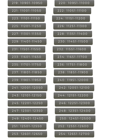
219: 10901-10950
220: 10951-11000
221: 11001-11050
222: 11051-11100
223: 11101-11150
224: 11151-11200
225: 11201-11250
226: 11251-11300
227: 11301-11350
228: 11351-11400
229: 11401-11450
230: 11451-11500
231: 11501-11550
232: 11551-11600
233: 11601-11650
234: 11651-11700
235: 11701-11750
236: 11751-11800
237: 11801-11850
238: 11851-11900
239: 11901-11950
240: 11951-12000
241: 12001-12050
242: 12051-12100
243: 12101-12150
244: 12151-12200
245: 12201-12250
246: 12251-12300
247: 12301-12350
248: 12351-12400
249: 12401-12450
250: 12451-12500
251: 12501-12550
252: 12551-12600
253: 12601-12650
254: 12651-12700