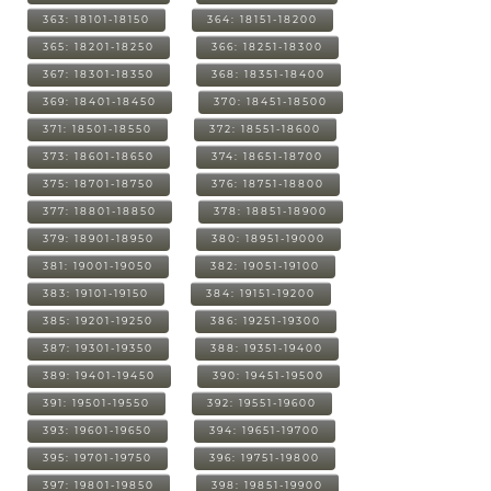
363: 18101-18150
364: 18151-18200
365: 18201-18250
366: 18251-18300
367: 18301-18350
368: 18351-18400
369: 18401-18450
370: 18451-18500
371: 18501-18550
372: 18551-18600
373: 18601-18650
374: 18651-18700
375: 18701-18750
376: 18751-18800
377: 18801-18850
378: 18851-18900
379: 18901-18950
380: 18951-19000
381: 19001-19050
382: 19051-19100
383: 19101-19150
384: 19151-19200
385: 19201-19250
386: 19251-19300
387: 19301-19350
388: 19351-19400
389: 19401-19450
390: 19451-19500
391: 19501-19550
392: 19551-19600
393: 19601-19650
394: 19651-19700
395: 19701-19750
396: 19751-19800
397: 19801-19850
398: 19851-19900