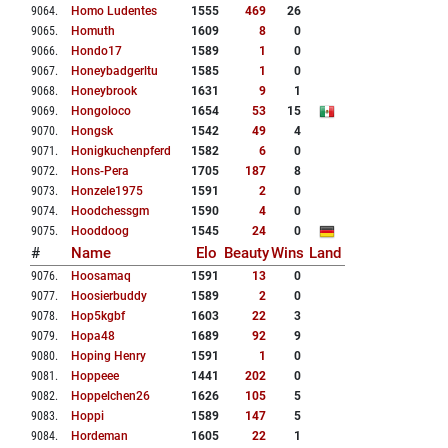
9064
.
Homo Ludentes
1555
469
26
9065
.
Homuth
1609
8
0
9066
.
Hondo17
1589
1
0
9067
.
Honeybadgerltu
1585
1
0
9068
.
Honeybrook
1631
9
1
9069
.
Hongoloco
1654
53
15
9070
.
Hongsk
1542
49
4
9071
.
Honigkuchenpferd
1582
6
0
9072
.
Hons-Pera
1705
187
8
9073
.
Honzele1975
1591
2
0
9074
.
Hoodchessgm
1590
4
0
9075
.
Hooddoog
1545
24
0
#
Name
Elo
Beauty
Wins
Land
9076
.
Hoosamaq
1591
13
0
9077
.
Hoosierbuddy
1589
2
0
9078
.
Hop5kgbf
1603
22
3
9079
.
Hopa48
1689
92
9
9080
.
Hoping Henry
1591
1
0
9081
.
Hoppeee
1441
202
0
9082
.
Hoppelchen26
1626
105
5
9083
.
Hoppi
1589
147
5
9084
.
Hordeman
1605
22
1