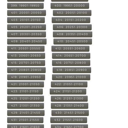
399: 19901-19950
400: 19951-20000
401: 20001-20050
402: 20051-20100
403: 20101-20150
404: 20151-20200
405: 20201-20250
406: 20251-20300
407: 20301-20350
408: 20351-20400
409: 20401-20450
410: 20451-20500
411: 20501-20550
412: 20551-20600
413: 20601-20650
414: 20651-20700
415: 20701-20750
416: 20751-20800
417: 20801-20850
418: 20851-20900
419: 20901-20950
420: 20951-21000
421: 21001-21050
422: 21051-21100
423: 21101-21150
424: 21151-21200
425: 21201-21250
426: 21251-21300
427: 21301-21350
428: 21351-21400
429: 21401-21450
430: 21451-21500
431: 21501-21550
432: 21551-21600
433: 21601-21650
434: 21651-21700