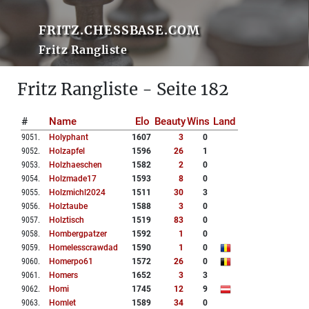
FRITZ.CHESSBASE.COM
Fritz Rangliste
Fritz Rangliste - Seite 182
#
Name
Elo
Beauty
Wins
Land
9051
.
Holyphant
1607
3
0
9052
.
Holzapfel
1596
26
1
9053
.
Holzhaeschen
1582
2
0
9054
.
Holzmade17
1593
8
0
9055
.
Holzmichl2024
1511
30
3
9056
.
Holztaube
1588
3
0
9057
.
Holztisch
1519
83
0
9058
.
Hombergpatzer
1592
1
0
9059
.
Homelesscrawdad
1590
1
0
9060
.
Homerpo61
1572
26
0
9061
.
Homers
1652
3
3
9062
.
Homi
1745
12
9
9063
.
Homlet
1589
34
0