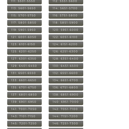
111: 5501-5550
112: 5551-5600
113: 5601-5650
114: 5651-5700
115: 5701-5750
116: 5751-5800
117: 5801-5850
118: 5851-5900
119: 5901-5950
120: 5951-6000
121: 6001-6050
122: 6051-6100
123: 6101-6150
124: 6151-6200
125: 6201-6250
126: 6251-6300
127: 6301-6350
128: 6351-6400
129: 6401-6450
130: 6451-6500
131: 6501-6550
132: 6551-6600
133: 6601-6650
134: 6651-6700
135: 6701-6750
136: 6751-6800
137: 6801-6850
138: 6851-6900
139: 6901-6950
140: 6951-7000
141: 7001-7050
142: 7051-7100
143: 7101-7150
144: 7151-7200
145: 7201-7250
146: 7251-7300