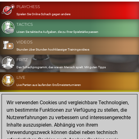
PLAYCHESS
Spielen Sie Online Schach gegen andere
TACTICS
Lösen Sie taktische Aufgaben, die zu Ihrer Spielstärke passen
VIDEOS
Stunden über Stunden hochklassiger Trainingsvideos
FRITZ
Das Schachprogramm, das wie ein Mensch spielt. Mit guten Tipps
LIVE
Live Partien aus laufenden Großmeisterturnieren
OPENINGS
Wir verwenden Cookies und vergleichbare Technologien,
Erfassen und Üben Sie Ihr Eröffnungsrepertoire
um bestimmte Funktionen zur Verfügung zu stellen, die
DATABASE
Nutzererfahrungen zu verbessern und interessengerechte
Acht Millionen starke Partien
Inhalte auszuspielen. Abhängig von ihrem
MYGAMES
Verwendungszweck können dabei neben technisch
Speichern und analysieren Sie eigene Partien in der Cloud