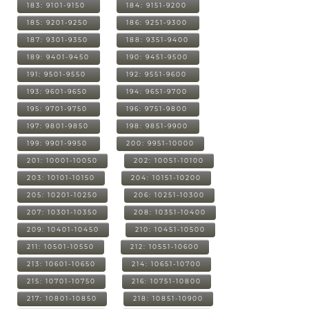
183: 9101-9150
184: 9151-9200
185: 9201-9250
186: 9251-9300
187: 9301-9350
188: 9351-9400
189: 9401-9450
190: 9451-9500
191: 9501-9550
192: 9551-9600
193: 9601-9650
194: 9651-9700
195: 9701-9750
196: 9751-9800
197: 9801-9850
198: 9851-9900
199: 9901-9950
200: 9951-10000
201: 10001-10050
202: 10051-10100
203: 10101-10150
204: 10151-10200
205: 10201-10250
206: 10251-10300
207: 10301-10350
208: 10351-10400
209: 10401-10450
210: 10451-10500
211: 10501-10550
212: 10551-10600
213: 10601-10650
214: 10651-10700
215: 10701-10750
216: 10751-10800
217: 10801-10850
218: 10851-10900