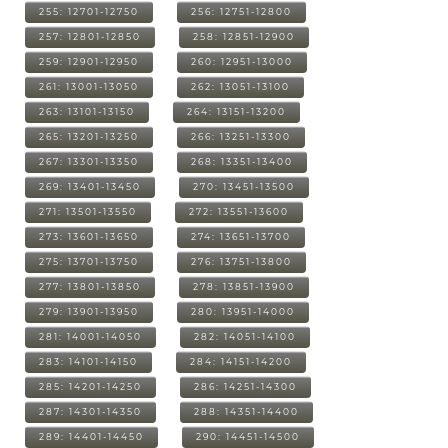
255: 12701-12750
256: 12751-12800
257: 12801-12850
258: 12851-12900
259: 12901-12950
260: 12951-13000
261: 13001-13050
262: 13051-13100
263: 13101-13150
264: 13151-13200
265: 13201-13250
266: 13251-13300
267: 13301-13350
268: 13351-13400
269: 13401-13450
270: 13451-13500
271: 13501-13550
272: 13551-13600
273: 13601-13650
274: 13651-13700
275: 13701-13750
276: 13751-13800
277: 13801-13850
278: 13851-13900
279: 13901-13950
280: 13951-14000
281: 14001-14050
282: 14051-14100
283: 14101-14150
284: 14151-14200
285: 14201-14250
286: 14251-14300
287: 14301-14350
288: 14351-14400
289: 14401-14450
290: 14451-14500