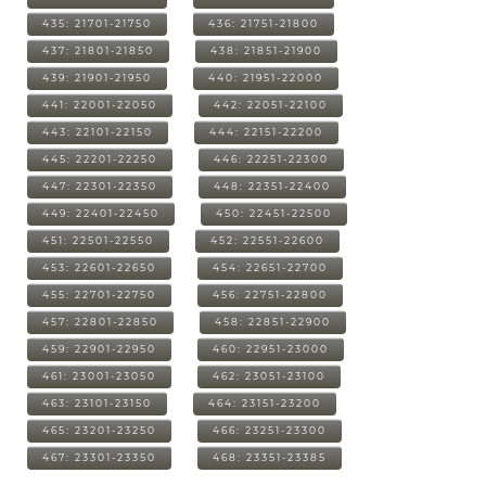
435: 21701-21750
436: 21751-21800
437: 21801-21850
438: 21851-21900
439: 21901-21950
440: 21951-22000
441: 22001-22050
442: 22051-22100
443: 22101-22150
444: 22151-22200
445: 22201-22250
446: 22251-22300
447: 22301-22350
448: 22351-22400
449: 22401-22450
450: 22451-22500
451: 22501-22550
452: 22551-22600
453: 22601-22650
454: 22651-22700
455: 22701-22750
456: 22751-22800
457: 22801-22850
458: 22851-22900
459: 22901-22950
460: 22951-23000
461: 23001-23050
462: 23051-23100
463: 23101-23150
464: 23151-23200
465: 23201-23250
466: 23251-23300
467: 23301-23350
468: 23351-23385