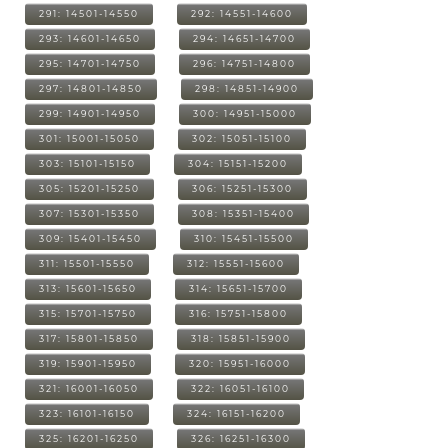
291: 14501-14550
292: 14551-14600
293: 14601-14650
294: 14651-14700
295: 14701-14750
296: 14751-14800
297: 14801-14850
298: 14851-14900
299: 14901-14950
300: 14951-15000
301: 15001-15050
302: 15051-15100
303: 15101-15150
304: 15151-15200
305: 15201-15250
306: 15251-15300
307: 15301-15350
308: 15351-15400
309: 15401-15450
310: 15451-15500
311: 15501-15550
312: 15551-15600
313: 15601-15650
314: 15651-15700
315: 15701-15750
316: 15751-15800
317: 15801-15850
318: 15851-15900
319: 15901-15950
320: 15951-16000
321: 16001-16050
322: 16051-16100
323: 16101-16150
324: 16151-16200
325: 16201-16250
326: 16251-16300