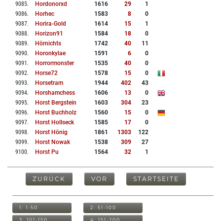
9085
.
Hordonorxd
1616
29
1
9086
.
Horhec
1583
8
0
9087
.
Horira-Gold
1614
15
1
9088
.
Horizon91
1584
18
0
9089
.
Hörnichts
1742
40
11
9090
.
Horonkylae
1591
6
0
9091
.
Horrormonster
1535
40
0
9092
.
Horse72
1578
15
0
9093
.
Horsetram
1944
402
43
9094
.
Horshamchess
1606
13
0
9095
.
Horst Bergstein
1603
304
23
9096
.
Horst Buchholz
1560
15
0
9097
.
Horst Hollseck
1585
17
0
9098
.
Horst Hönig
1861
1303
122
9099
.
Horst Nowak
1538
309
27
9100
.
Horst Pu
1564
32
1
ZURÜCK
VOR
STARTSEITE
1: 1-50
2: 51-100
3: 101-150
4: 151-200