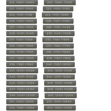
219: 10901-10950
220: 10951-11000
221: 11001-11050
222: 11051-11100
223: 11101-11150
224: 11151-11200
225: 11201-11250
226: 11251-11300
227: 11301-11350
228: 11351-11400
229: 11401-11450
230: 11451-11500
231: 11501-11550
232: 11551-11600
233: 11601-11650
234: 11651-11700
235: 11701-11750
236: 11751-11800
237: 11801-11850
238: 11851-11900
239: 11901-11950
240: 11951-12000
241: 12001-12050
242: 12051-12100
243: 12101-12150
244: 12151-12200
245: 12201-12250
246: 12251-12300
247: 12301-12350
248: 12351-12400
249: 12401-12450
250: 12451-12500
251: 12501-12550
252: 12551-12600
253: 12601-12650
254: 12651-12700