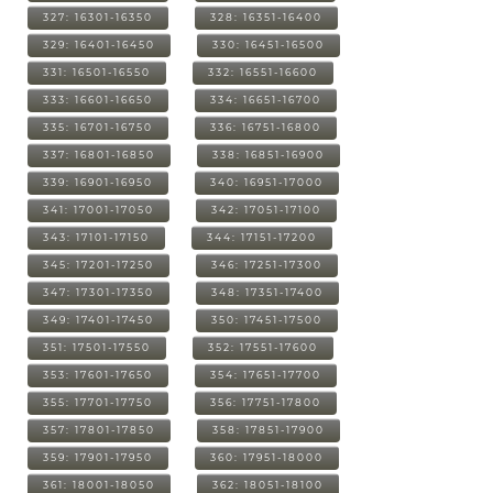
327: 16301-16350
328: 16351-16400
329: 16401-16450
330: 16451-16500
331: 16501-16550
332: 16551-16600
333: 16601-16650
334: 16651-16700
335: 16701-16750
336: 16751-16800
337: 16801-16850
338: 16851-16900
339: 16901-16950
340: 16951-17000
341: 17001-17050
342: 17051-17100
343: 17101-17150
344: 17151-17200
345: 17201-17250
346: 17251-17300
347: 17301-17350
348: 17351-17400
349: 17401-17450
350: 17451-17500
351: 17501-17550
352: 17551-17600
353: 17601-17650
354: 17651-17700
355: 17701-17750
356: 17751-17800
357: 17801-17850
358: 17851-17900
359: 17901-17950
360: 17951-18000
361: 18001-18050
362: 18051-18100