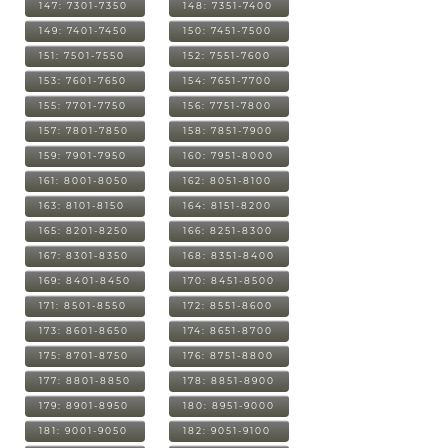
147: 7301-7350
148: 7351-7400
149: 7401-7450
150: 7451-7500
151: 7501-7550
152: 7551-7600
153: 7601-7650
154: 7651-7700
155: 7701-7750
156: 7751-7800
157: 7801-7850
158: 7851-7900
159: 7901-7950
160: 7951-8000
161: 8001-8050
162: 8051-8100
163: 8101-8150
164: 8151-8200
165: 8201-8250
166: 8251-8300
167: 8301-8350
168: 8351-8400
169: 8401-8450
170: 8451-8500
171: 8501-8550
172: 8551-8600
173: 8601-8650
174: 8651-8700
175: 8701-8750
176: 8751-8800
177: 8801-8850
178: 8851-8900
179: 8901-8950
180: 8951-9000
181: 9001-9050
182: 9051-9100