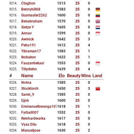
9214
.
Ctaghon
1513
25
0
9215
.
Bennyhill68
1583
25
0
9216
.
Gusmaster2262
1600
25
0
9217
.
Benabraham
1570
25
0
9218
.
Sietze Y
1605
25
0
9219
.
Annav
1599
25
0
9220
.
Awinick
1642
25
3
9221
.
Peho191
1612
25
4
9222
.
Yibraman17
1583
25
1
9223
.
Ikobakov
1622
25
1
9224
.
Fauzanbekasi
1553
25
0
9225
.
Tillydiehn
1639
25
4
#
Name
Elo
Beauty
Wins
Land
9226
.
Notna
1585
25
0
9227
.
Stocktorch
1650
25
3
9228
.
Samir_9
1585
25
0
9229
.
Ejjvb
1600
25
0
9230
.
Emmanuelbwanga1075
1618
25
1
9231
.
Fyrball007
1552
25
0
9232
.
Reinhardwarka
1617
25
0
9233
.
Vyas Dilu
1618
25
0
9234
.
Manueljose
1630
25
2