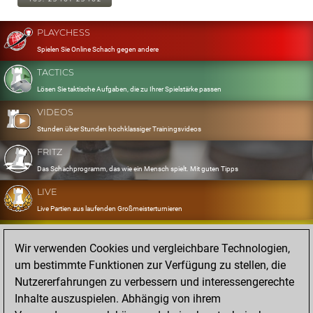
PLAYCHESS
Spielen Sie Online Schach gegen andere
TACTICS
Lösen Sie taktische Aufgaben, die zu Ihrer Spielstärke passen
VIDEOS
Stunden über Stunden hochklassiger Trainingsvideos
FRITZ
Das Schachprogramm, das wie ein Mensch spielt. Mit guten Tipps
LIVE
Live Partien aus laufenden Großmeisterturnieren
OPENINGS
Wir verwenden Cookies und vergleichbare Technologien,
Erfassen und Üben Sie Ihr Eröffnungsrepertoire
um bestimmte Funktionen zur Verfügung zu stellen, die
DATABASE
Nutzererfahrungen zu verbessern und interessengerechte
Acht Millionen starke Partien
Inhalte auszuspielen. Abhängig von ihrem
MYGAMES