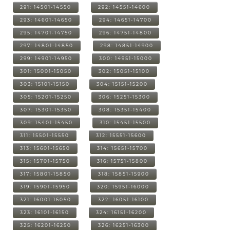
291: 14501-14550
292: 14551-14600
293: 14601-14650
294: 14651-14700
295: 14701-14750
296: 14751-14800
297: 14801-14850
298: 14851-14900
299: 14901-14950
300: 14951-15000
301: 15001-15050
302: 15051-15100
303: 15101-15150
304: 15151-15200
305: 15201-15250
306: 15251-15300
307: 15301-15350
308: 15351-15400
309: 15401-15450
310: 15451-15500
311: 15501-15550
312: 15551-15600
313: 15601-15650
314: 15651-15700
315: 15701-15750
316: 15751-15800
317: 15801-15850
318: 15851-15900
319: 15901-15950
320: 15951-16000
321: 16001-16050
322: 16051-16100
323: 16101-16150
324: 16151-16200
325: 16201-16250
326: 16251-16300