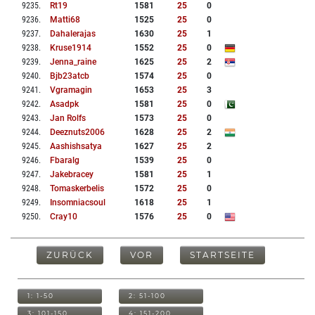
9235
.
Rt19
1581
25
0
9236
.
Matti68
1525
25
0
9237
.
Dahalerajas
1630
25
1
9238
.
Kruse1914
1552
25
0
9239
.
Jenna_raine
1625
25
2
9240
.
Bjb23atcb
1574
25
0
9241
.
Vgramagin
1653
25
3
9242
.
Asadpk
1581
25
0
9243
.
Jan Rolfs
1573
25
0
9244
.
Deeznuts2006
1628
25
2
9245
.
Aashishsatya
1627
25
2
9246
.
Fbaralg
1539
25
0
9247
.
Jakebracey
1581
25
1
9248
.
Tomaskerbelis
1572
25
0
9249
.
Insomniacsoul
1618
25
1
9250
.
Cray10
1576
25
0
ZURÜCK
VOR
STARTSEITE
1: 1-50
2: 51-100
3: 101-150
4: 151-200