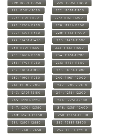
219: 10901-10950
220: 10951-11000
221: 11001-11050
222: 11051-11100
223: 11101-11150
224: 11151-11200
225: 11201-11250
226: 11251-11300
227: 11301-11350
228: 11351-11400
229: 11401-11450
230: 11451-11500
231: 11501-11550
232: 11551-11600
233: 11601-11650
234: 11651-11700
235: 11701-11750
236: 11751-11800
237: 11801-11850
238: 11851-11900
239: 11901-11950
240: 11951-12000
241: 12001-12050
242: 12051-12100
243: 12101-12150
244: 12151-12200
245: 12201-12250
246: 12251-12300
247: 12301-12350
248: 12351-12400
249: 12401-12450
250: 12451-12500
251: 12501-12550
252: 12551-12600
253: 12601-12650
254: 12651-12700