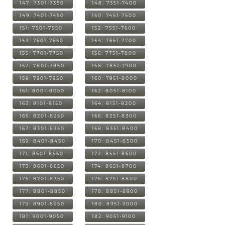
147: 7301-7350
148: 7351-7400
149: 7401-7450
150: 7451-7500
151: 7501-7550
152: 7551-7600
153: 7601-7650
154: 7651-7700
155: 7701-7750
156: 7751-7800
157: 7801-7850
158: 7851-7900
159: 7901-7950
160: 7951-8000
161: 8001-8050
162: 8051-8100
163: 8101-8150
164: 8151-8200
165: 8201-8250
166: 8251-8300
167: 8301-8350
168: 8351-8400
169: 8401-8450
170: 8451-8500
171: 8501-8550
172: 8551-8600
173: 8601-8650
174: 8651-8700
175: 8701-8750
176: 8751-8800
177: 8801-8850
178: 8851-8900
179: 8901-8950
180: 8951-9000
181: 9001-9050
182: 9051-9100