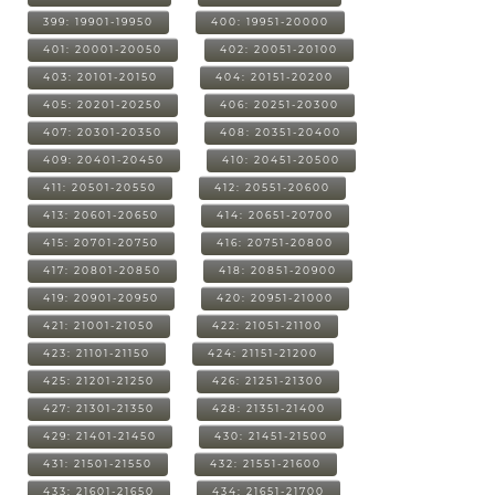
399: 19901-19950
400: 19951-20000
401: 20001-20050
402: 20051-20100
403: 20101-20150
404: 20151-20200
405: 20201-20250
406: 20251-20300
407: 20301-20350
408: 20351-20400
409: 20401-20450
410: 20451-20500
411: 20501-20550
412: 20551-20600
413: 20601-20650
414: 20651-20700
415: 20701-20750
416: 20751-20800
417: 20801-20850
418: 20851-20900
419: 20901-20950
420: 20951-21000
421: 21001-21050
422: 21051-21100
423: 21101-21150
424: 21151-21200
425: 21201-21250
426: 21251-21300
427: 21301-21350
428: 21351-21400
429: 21401-21450
430: 21451-21500
431: 21501-21550
432: 21551-21600
433: 21601-21650
434: 21651-21700