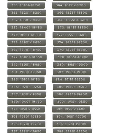
363: 18101-18150
364: 18151-18200
365: 18201-18250
366: 18251-18300
367: 18301-18350
368: 18351-18400
369: 18401-18450
370: 18451-18500
371: 18501-18550
372: 18551-18600
373: 18601-18650
374: 18651-18700
375: 18701-18750
376: 18751-18800
377: 18801-18850
378: 18851-18900
379: 18901-18950
380: 18951-19000
381: 19001-19050
382: 19051-19100
383: 19101-19150
384: 19151-19200
385: 19201-19250
386: 19251-19300
387: 19301-19350
388: 19351-19400
389: 19401-19450
390: 19451-19500
391: 19501-19550
392: 19551-19600
393: 19601-19650
394: 19651-19700
395: 19701-19750
396: 19751-19800
397: 19801-19850
398: 19851-19900