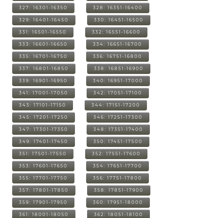
327: 16301-16350
328: 16351-16400
329: 16401-16450
330: 16451-16500
331: 16501-16550
332: 16551-16600
333: 16601-16650
334: 16651-16700
335: 16701-16750
336: 16751-16800
337: 16801-16850
338: 16851-16900
339: 16901-16950
340: 16951-17000
341: 17001-17050
342: 17051-17100
343: 17101-17150
344: 17151-17200
345: 17201-17250
346: 17251-17300
347: 17301-17350
348: 17351-17400
349: 17401-17450
350: 17451-17500
351: 17501-17550
352: 17551-17600
353: 17601-17650
354: 17651-17700
355: 17701-17750
356: 17751-17800
357: 17801-17850
358: 17851-17900
359: 17901-17950
360: 17951-18000
361: 18001-18050
362: 18051-18100