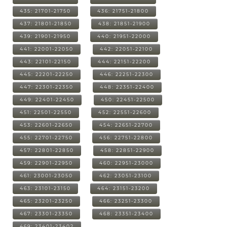
435: 21701-21750
436: 21751-21800
437: 21801-21850
438: 21851-21900
439: 21901-21950
440: 21951-22000
441: 22001-22050
442: 22051-22100
443: 22101-22150
444: 22151-22200
445: 22201-22250
446: 22251-22300
447: 22301-22350
448: 22351-22400
449: 22401-22450
450: 22451-22500
451: 22501-22550
452: 22551-22600
453: 22601-22650
454: 22651-22700
455: 22701-22750
456: 22751-22800
457: 22801-22850
458: 22851-22900
459: 22901-22950
460: 22951-23000
461: 23001-23050
462: 23051-23100
463: 23101-23150
464: 23151-23200
465: 23201-23250
466: 23251-23300
467: 23301-23350
468: 23351-23400
469: 23401-23402