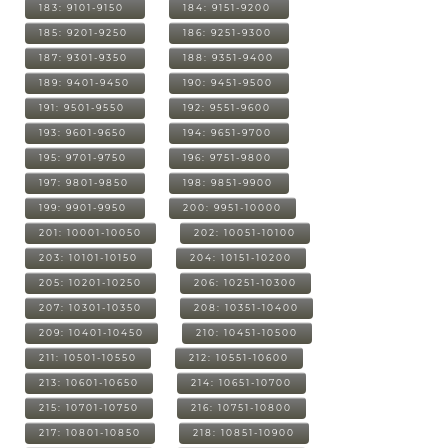
183: 9101-9150
184: 9151-9200
185: 9201-9250
186: 9251-9300
187: 9301-9350
188: 9351-9400
189: 9401-9450
190: 9451-9500
191: 9501-9550
192: 9551-9600
193: 9601-9650
194: 9651-9700
195: 9701-9750
196: 9751-9800
197: 9801-9850
198: 9851-9900
199: 9901-9950
200: 9951-10000
201: 10001-10050
202: 10051-10100
203: 10101-10150
204: 10151-10200
205: 10201-10250
206: 10251-10300
207: 10301-10350
208: 10351-10400
209: 10401-10450
210: 10451-10500
211: 10501-10550
212: 10551-10600
213: 10601-10650
214: 10651-10700
215: 10701-10750
216: 10751-10800
217: 10801-10850
218: 10851-10900