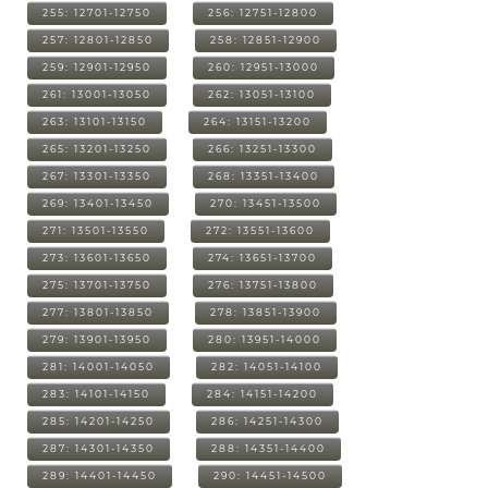
255: 12701-12750
256: 12751-12800
257: 12801-12850
258: 12851-12900
259: 12901-12950
260: 12951-13000
261: 13001-13050
262: 13051-13100
263: 13101-13150
264: 13151-13200
265: 13201-13250
266: 13251-13300
267: 13301-13350
268: 13351-13400
269: 13401-13450
270: 13451-13500
271: 13501-13550
272: 13551-13600
273: 13601-13650
274: 13651-13700
275: 13701-13750
276: 13751-13800
277: 13801-13850
278: 13851-13900
279: 13901-13950
280: 13951-14000
281: 14001-14050
282: 14051-14100
283: 14101-14150
284: 14151-14200
285: 14201-14250
286: 14251-14300
287: 14301-14350
288: 14351-14400
289: 14401-14450
290: 14451-14500