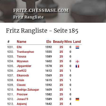
FRITZ.CHESSBASE.COM
Fritz Rangliste
Fritz Rangliste - Seite 185
#
Name
Elo
Beauty
Wins
Land
9201
.
Eite
1592
25
0
9202
.
Tranbaophuc
1555
25
0
9203
.
Tsousa
1589
25
0
9204
.
Myyseun
1602
25
0
9205
.
Jlpgambler
1578
25
0
9206
.
Joe922
1612
25
1
9207
.
Elkanoob
1569
25
0
9208
.
Krisin
1615
25
1
9209
.
Clauxx
1592
25
0
9210
.
Rodrigo Zuluagar
1609
25
1
9211
.
Procraw
1582
25
0
9212
.
Jonas19
1589
25
0
9213
.
Asparuj
1642
25
4