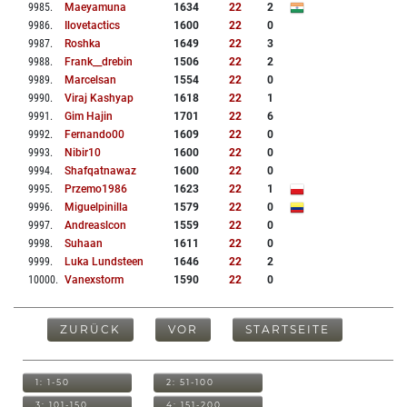
9985
.
Maeyamuna
1634
22
2
9986
.
Ilovetactics
1600
22
0
9987
.
Roshka
1649
22
3
9988
.
Frank__drebin
1506
22
2
9989
.
Marcelsan
1554
22
0
9990
.
Viraj Kashyap
1618
22
1
9991
.
Gim Hajin
1701
22
6
9992
.
Fernando00
1609
22
0
9993
.
Nibir10
1600
22
0
9994
.
Shafqatnawaz
1600
22
0
9995
.
Przemo1986
1623
22
1
9996
.
Miguelpinilla
1579
22
0
9997
.
Andreaslcon
1559
22
0
9998
.
Suhaan
1611
22
0
9999
.
Luka Lundsteen
1646
22
2
10000
.
Vanexstorm
1590
22
0
ZURÜCK
VOR
STARTSEITE
1: 1-50
2: 51-100
3: 101-150
4: 151-200