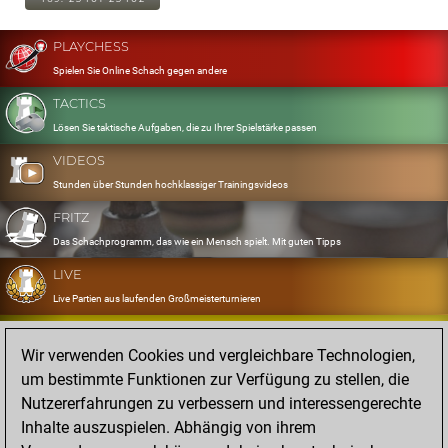
PLAYCHESS
Spielen Sie Online Schach gegen andere
TACTICS
Lösen Sie taktische Aufgaben, die zu Ihrer Spielstärke passen
VIDEOS
Stunden über Stunden hochklassiger Trainingsvideos
FRITZ
Das Schachprogramm, das wie ein Mensch spielt. Mit guten Tipps
LIVE
Live Partien aus laufenden Großmeisterturnieren
OPENINGS
Wir verwenden Cookies und vergleichbare Technologien,
Erfassen und Üben Sie Ihr Eröffnungsrepertoire
um bestimmte Funktionen zur Verfügung zu stellen, die
DATABASE
Nutzererfahrungen zu verbessern und interessengerechte
Acht Millionen starke Partien
Inhalte auszuspielen. Abhängig von ihrem
MYGAMES