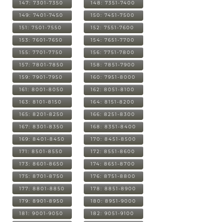
147: 7301-7350
148: 7351-7400
149: 7401-7450
150: 7451-7500
151: 7501-7550
152: 7551-7600
153: 7601-7650
154: 7651-7700
155: 7701-7750
156: 7751-7800
157: 7801-7850
158: 7851-7900
159: 7901-7950
160: 7951-8000
161: 8001-8050
162: 8051-8100
163: 8101-8150
164: 8151-8200
165: 8201-8250
166: 8251-8300
167: 8301-8350
168: 8351-8400
169: 8401-8450
170: 8451-8500
171: 8501-8550
172: 8551-8600
173: 8601-8650
174: 8651-8700
175: 8701-8750
176: 8751-8800
177: 8801-8850
178: 8851-8900
179: 8901-8950
180: 8951-9000
181: 9001-9050
182: 9051-9100