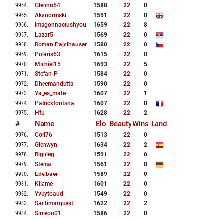
9964
.
Glenno54
1588
22
0
9965
.
Akanormski
1591
22
0
9966
.
Imagonnacrushyou
1659
22
8
9967
.
Lazar5
1569
22
0
9968
.
Roman Pajdlhauser
1580
22
0
9969
.
Polaris63
1615
22
0
9970
.
Michiel15
1693
22
5
9971
.
Stefan-P
1584
22
0
9972
.
Dheemandutta
1590
22
0
9973
.
Ya_es_mate
1607
22
1
9974
.
Patrickfontana
1607
22
0
9975
.
Hfu
1628
22
2
#
Name
Elo
Beauty
Wins
Land
9976
.
Cori76
1513
22
0
9977
.
Glenwyn
1634
22
2
9978
.
Rigoleg
1591
22
0
9979
.
Stema
1561
22
0
9980
.
Edelbaer
1589
22
0
9981
.
Kilame
1601
22
0
9982
.
Yvuytoaud
1549
22
0
9983
.
Santimarquest
1622
22
2
9984
.
Simeon01
1586
22
0