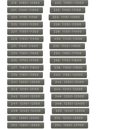
219: 10901-10950
220: 10951-11000
221: 11001-11050
222: 11051-11100
223: 11101-11150
224: 11151-11200
225: 11201-11250
226: 11251-11300
227: 11301-11350
228: 11351-11400
229: 11401-11450
230: 11451-11500
231: 11501-11550
232: 11551-11600
233: 11601-11650
234: 11651-11700
235: 11701-11750
236: 11751-11800
237: 11801-11850
238: 11851-11900
239: 11901-11950
240: 11951-12000
241: 12001-12050
242: 12051-12100
243: 12101-12150
244: 12151-12200
245: 12201-12250
246: 12251-12300
247: 12301-12350
248: 12351-12400
249: 12401-12450
250: 12451-12500
251: 12501-12550
252: 12551-12600
253: 12601-12650
254: 12651-12700