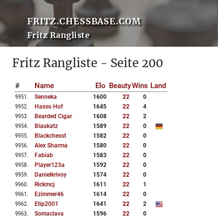
FRITZ.CHESSBASE.COM
Fritz Rangliste
Fritz Rangliste - Seite 200
#
Name
Elo
Beauty
Wins
Land
9951
.
Senneka
1600
22
0
9952
.
Hasso Hof
1645
22
4
9953
.
Bearded Cigar
1608
22
2
9954
.
Blaukatz
1589
22
0
9955
.
Blackchesst
1582
22
0
9956
.
Alex Sharma
1580
22
0
9957
.
Fabiab
1583
22
0
9958
.
Player123a
1592
22
0
9959
.
Danielkrivoy
1574
22
0
9960
.
Rickmcj
1611
22
1
9961
.
Ezimmer46
1614
22
0
9962
.
Etip2001
1641
22
2
9963
.
Somaclava
1596
22
0