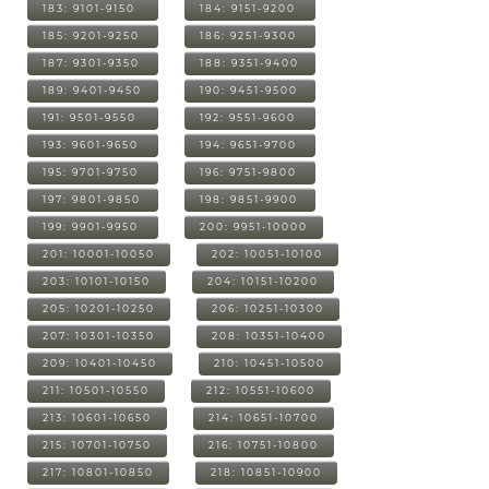
183: 9101-9150
184: 9151-9200
185: 9201-9250
186: 9251-9300
187: 9301-9350
188: 9351-9400
189: 9401-9450
190: 9451-9500
191: 9501-9550
192: 9551-9600
193: 9601-9650
194: 9651-9700
195: 9701-9750
196: 9751-9800
197: 9801-9850
198: 9851-9900
199: 9901-9950
200: 9951-10000
201: 10001-10050
202: 10051-10100
203: 10101-10150
204: 10151-10200
205: 10201-10250
206: 10251-10300
207: 10301-10350
208: 10351-10400
209: 10401-10450
210: 10451-10500
211: 10501-10550
212: 10551-10600
213: 10601-10650
214: 10651-10700
215: 10701-10750
216: 10751-10800
217: 10801-10850
218: 10851-10900