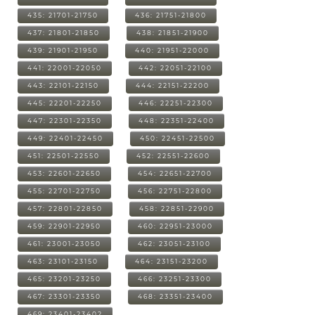
435: 21701-21750
436: 21751-21800
437: 21801-21850
438: 21851-21900
439: 21901-21950
440: 21951-22000
441: 22001-22050
442: 22051-22100
443: 22101-22150
444: 22151-22200
445: 22201-22250
446: 22251-22300
447: 22301-22350
448: 22351-22400
449: 22401-22450
450: 22451-22500
451: 22501-22550
452: 22551-22600
453: 22601-22650
454: 22651-22700
455: 22701-22750
456: 22751-22800
457: 22801-22850
458: 22851-22900
459: 22901-22950
460: 22951-23000
461: 23001-23050
462: 23051-23100
463: 23101-23150
464: 23151-23200
465: 23201-23250
466: 23251-23300
467: 23301-23350
468: 23351-23400
469: 23401-23402