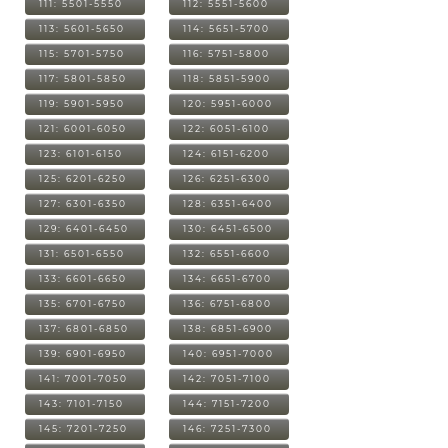
111: 5501-5550
112: 5551-5600
113: 5601-5650
114: 5651-5700
115: 5701-5750
116: 5751-5800
117: 5801-5850
118: 5851-5900
119: 5901-5950
120: 5951-6000
121: 6001-6050
122: 6051-6100
123: 6101-6150
124: 6151-6200
125: 6201-6250
126: 6251-6300
127: 6301-6350
128: 6351-6400
129: 6401-6450
130: 6451-6500
131: 6501-6550
132: 6551-6600
133: 6601-6650
134: 6651-6700
135: 6701-6750
136: 6751-6800
137: 6801-6850
138: 6851-6900
139: 6901-6950
140: 6951-7000
141: 7001-7050
142: 7051-7100
143: 7101-7150
144: 7151-7200
145: 7201-7250
146: 7251-7300