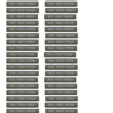
327: 16301-16350
328: 16351-16400
329: 16401-16450
330: 16451-16500
331: 16501-16550
332: 16551-16600
333: 16601-16650
334: 16651-16700
335: 16701-16750
336: 16751-16800
337: 16801-16850
338: 16851-16900
339: 16901-16950
340: 16951-17000
341: 17001-17050
342: 17051-17100
343: 17101-17150
344: 17151-17200
345: 17201-17250
346: 17251-17300
347: 17301-17350
348: 17351-17400
349: 17401-17450
350: 17451-17500
351: 17501-17550
352: 17551-17600
353: 17601-17650
354: 17651-17700
355: 17701-17750
356: 17751-17800
357: 17801-17850
358: 17851-17900
359: 17901-17950
360: 17951-18000
361: 18001-18050
362: 18051-18100