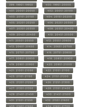
399: 19901-19950
400: 19951-20000
401: 20001-20050
402: 20051-20100
403: 20101-20150
404: 20151-20200
405: 20201-20250
406: 20251-20300
407: 20301-20350
408: 20351-20400
409: 20401-20450
410: 20451-20500
411: 20501-20550
412: 20551-20600
413: 20601-20650
414: 20651-20700
415: 20701-20750
416: 20751-20800
417: 20801-20850
418: 20851-20900
419: 20901-20950
420: 20951-21000
421: 21001-21050
422: 21051-21100
423: 21101-21150
424: 21151-21200
425: 21201-21250
426: 21251-21300
427: 21301-21350
428: 21351-21400
429: 21401-21450
430: 21451-21500
431: 21501-21550
432: 21551-21600
433: 21601-21650
434: 21651-21700