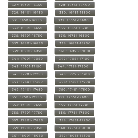
327: 16301-16350
328: 16351-16400
329: 16401-16450
330: 16451-16500
331: 16501-16550
332: 16551-16600
333: 16601-16650
334: 16651-16700
335: 16701-16750
336: 16751-16800
337: 16801-16850
338: 16851-16900
339: 16901-16950
340: 16951-17000
341: 17001-17050
342: 17051-17100
343: 17101-17150
344: 17151-17200
345: 17201-17250
346: 17251-17300
347: 17301-17350
348: 17351-17400
349: 17401-17450
350: 17451-17500
351: 17501-17550
352: 17551-17600
353: 17601-17650
354: 17651-17700
355: 17701-17750
356: 17751-17800
357: 17801-17850
358: 17851-17900
359: 17901-17950
360: 17951-18000
361: 18001-18050
362: 18051-18100