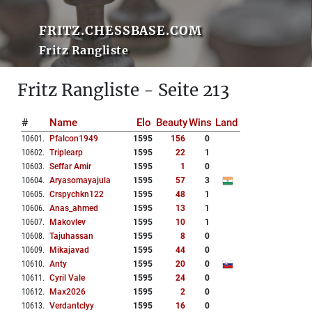
FRITZ.CHESSBASE.COM
Fritz Rangliste
Fritz Rangliste - Seite 213
#
Name
Elo
Beauty
Wins
Land
10601
.
Pfalcon1949
1595
156
0
10602
.
Triplearp
1595
22
1
10603
.
Seffar Amir
1595
1
0
10604
.
Aryasomayajula
1595
57
3
10605
.
Crspychkn122
1595
48
1
10606
.
Anas_ahmed
1595
13
1
10607
.
Makovlev
1595
10
1
10608
.
Tajuhassan
1595
8
0
10609
.
Mikajavad
1595
44
0
10610
.
Anty
1595
20
0
10611
.
Cyril Vale
1595
24
0
10612
.
Max2026
1595
2
0
10613
.
Verdantclyy
1595
16
0