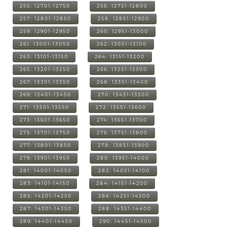
255: 12701-12750
256: 12751-12800
257: 12801-12850
258: 12851-12900
259: 12901-12950
260: 12951-13000
261: 13001-13050
262: 13051-13100
263: 13101-13150
264: 13151-13200
265: 13201-13250
266: 13251-13300
267: 13301-13350
268: 13351-13400
269: 13401-13450
270: 13451-13500
271: 13501-13550
272: 13551-13600
273: 13601-13650
274: 13651-13700
275: 13701-13750
276: 13751-13800
277: 13801-13850
278: 13851-13900
279: 13901-13950
280: 13951-14000
281: 14001-14050
282: 14051-14100
283: 14101-14150
284: 14151-14200
285: 14201-14250
286: 14251-14300
287: 14301-14350
288: 14351-14400
289: 14401-14450
290: 14451-14500