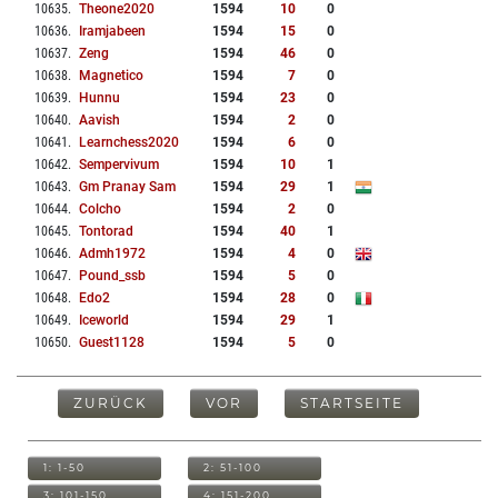
10635
.
Theone2020
1594
10
0
10636
.
Iramjabeen
1594
15
0
10637
.
Zeng
1594
46
0
10638
.
Magnetico
1594
7
0
10639
.
Hunnu
1594
23
0
10640
.
Aavish
1594
2
0
10641
.
Learnchess2020
1594
6
0
10642
.
Sempervivum
1594
10
1
10643
.
Gm Pranay Sam
1594
29
1
10644
.
Colcho
1594
2
0
10645
.
Tontorad
1594
40
1
10646
.
Admh1972
1594
4
0
10647
.
Pound_ssb
1594
5
0
10648
.
Edo2
1594
28
0
10649
.
Iceworld
1594
29
1
10650
.
Guest1128
1594
5
0
ZURÜCK
VOR
STARTSEITE
1: 1-50
2: 51-100
3: 101-150
4: 151-200