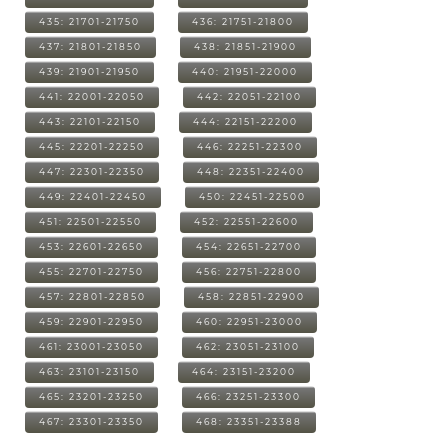
435: 21701-21750
436: 21751-21800
437: 21801-21850
438: 21851-21900
439: 21901-21950
440: 21951-22000
441: 22001-22050
442: 22051-22100
443: 22101-22150
444: 22151-22200
445: 22201-22250
446: 22251-22300
447: 22301-22350
448: 22351-22400
449: 22401-22450
450: 22451-22500
451: 22501-22550
452: 22551-22600
453: 22601-22650
454: 22651-22700
455: 22701-22750
456: 22751-22800
457: 22801-22850
458: 22851-22900
459: 22901-22950
460: 22951-23000
461: 23001-23050
462: 23051-23100
463: 23101-23150
464: 23151-23200
465: 23201-23250
466: 23251-23300
467: 23301-23350
468: 23351-23388