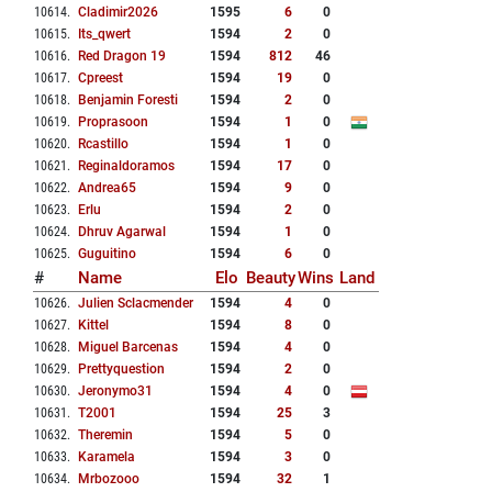
10614
.
Cladimir2026
1595
6
0
10615
.
Its_qwert
1594
2
0
10616
.
Red Dragon 19
1594
812
46
10617
.
Cpreest
1594
19
0
10618
.
Benjamin Foresti
1594
2
0
10619
.
Proprasoon
1594
1
0
10620
.
Rcastillo
1594
1
0
10621
.
Reginaldoramos
1594
17
0
10622
.
Andrea65
1594
9
0
10623
.
Erlu
1594
2
0
10624
.
Dhruv Agarwal
1594
1
0
10625
.
Guguitino
1594
6
0
#
Name
Elo
Beauty
Wins
Land
10626
.
Julien Sclacmender
1594
4
0
10627
.
Kittel
1594
8
0
10628
.
Miguel Barcenas
1594
4
0
10629
.
Prettyquestion
1594
2
0
10630
.
Jeronymo31
1594
4
0
10631
.
T2001
1594
25
3
10632
.
Theremin
1594
5
0
10633
.
Karamela
1594
3
0
10634
.
Mrbozooo
1594
32
1