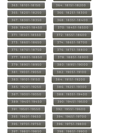
363: 18101-18150
364: 18151-18200
365: 18201-18250
366: 18251-18300
367: 18301-18350
368: 18351-18400
369: 18401-18450
370: 18451-18500
371: 18501-18550
372: 18551-18600
373: 18601-18650
374: 18651-18700
375: 18701-18750
376: 18751-18800
377: 18801-18850
378: 18851-18900
379: 18901-18950
380: 18951-19000
381: 19001-19050
382: 19051-19100
383: 19101-19150
384: 19151-19200
385: 19201-19250
386: 19251-19300
387: 19301-19350
388: 19351-19400
389: 19401-19450
390: 19451-19500
391: 19501-19550
392: 19551-19600
393: 19601-19650
394: 19651-19700
395: 19701-19750
396: 19751-19800
397: 19801-19850
398: 19851-19900