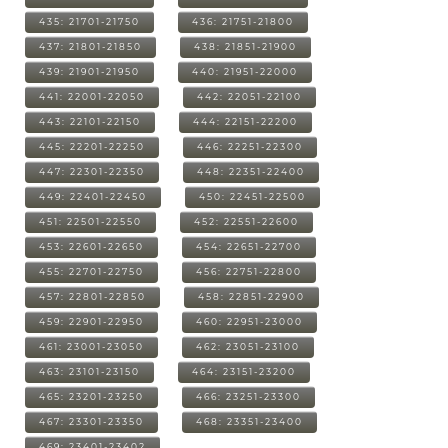
435: 21701-21750
436: 21751-21800
437: 21801-21850
438: 21851-21900
439: 21901-21950
440: 21951-22000
441: 22001-22050
442: 22051-22100
443: 22101-22150
444: 22151-22200
445: 22201-22250
446: 22251-22300
447: 22301-22350
448: 22351-22400
449: 22401-22450
450: 22451-22500
451: 22501-22550
452: 22551-22600
453: 22601-22650
454: 22651-22700
455: 22701-22750
456: 22751-22800
457: 22801-22850
458: 22851-22900
459: 22901-22950
460: 22951-23000
461: 23001-23050
462: 23051-23100
463: 23101-23150
464: 23151-23200
465: 23201-23250
466: 23251-23300
467: 23301-23350
468: 23351-23400
469: 23401-23402