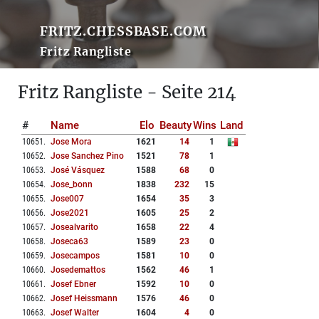
FRITZ.CHESSBASE.COM
Fritz Rangliste
Fritz Rangliste - Seite 214
#
Name
Elo
Beauty
Wins
Land
10651
.
Jose Mora
1621
14
1
10652
.
Jose Sanchez Pino
1521
78
1
10653
.
José Vásquez
1588
68
0
10654
.
Jose_bonn
1838
232
15
10655
.
Jose007
1654
35
3
10656
.
Jose2021
1605
25
2
10657
.
Josealvarito
1658
22
4
10658
.
Joseca63
1589
23
0
10659
.
Josecampos
1581
10
0
10660
.
Josedemattos
1562
46
1
10661
.
Josef Ebner
1592
10
0
10662
.
Josef Heissmann
1576
46
0
10663
.
Josef Walter
1604
4
0