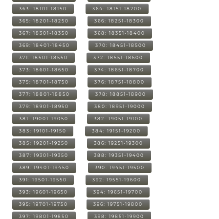
363: 18101-18150
364: 18151-18200
365: 18201-18250
366: 18251-18300
367: 18301-18350
368: 18351-18400
369: 18401-18450
370: 18451-18500
371: 18501-18550
372: 18551-18600
373: 18601-18650
374: 18651-18700
375: 18701-18750
376: 18751-18800
377: 18801-18850
378: 18851-18900
379: 18901-18950
380: 18951-19000
381: 19001-19050
382: 19051-19100
383: 19101-19150
384: 19151-19200
385: 19201-19250
386: 19251-19300
387: 19301-19350
388: 19351-19400
389: 19401-19450
390: 19451-19500
391: 19501-19550
392: 19551-19600
393: 19601-19650
394: 19651-19700
395: 19701-19750
396: 19751-19800
397: 19801-19850
398: 19851-19900