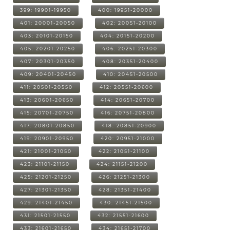
399: 19901-19950
400: 19951-20000
401: 20001-20050
402: 20051-20100
403: 20101-20150
404: 20151-20200
405: 20201-20250
406: 20251-20300
407: 20301-20350
408: 20351-20400
409: 20401-20450
410: 20451-20500
411: 20501-20550
412: 20551-20600
413: 20601-20650
414: 20651-20700
415: 20701-20750
416: 20751-20800
417: 20801-20850
418: 20851-20900
419: 20901-20950
420: 20951-21000
421: 21001-21050
422: 21051-21100
423: 21101-21150
424: 21151-21200
425: 21201-21250
426: 21251-21300
427: 21301-21350
428: 21351-21400
429: 21401-21450
430: 21451-21500
431: 21501-21550
432: 21551-21600
433: 21601-21650
434: 21651-21700