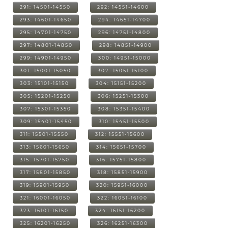
291: 14501-14550
292: 14551-14600
293: 14601-14650
294: 14651-14700
295: 14701-14750
296: 14751-14800
297: 14801-14850
298: 14851-14900
299: 14901-14950
300: 14951-15000
301: 15001-15050
302: 15051-15100
303: 15101-15150
304: 15151-15200
305: 15201-15250
306: 15251-15300
307: 15301-15350
308: 15351-15400
309: 15401-15450
310: 15451-15500
311: 15501-15550
312: 15551-15600
313: 15601-15650
314: 15651-15700
315: 15701-15750
316: 15751-15800
317: 15801-15850
318: 15851-15900
319: 15901-15950
320: 15951-16000
321: 16001-16050
322: 16051-16100
323: 16101-16150
324: 16151-16200
325: 16201-16250
326: 16251-16300