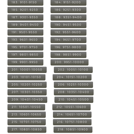
183: 9101-9150
184: 9151-9200
185: 9201-9250
186: 9251-9300
187: 9301-9350
188: 9351-9400
189: 9401-9450
190: 9451-9500
191: 9501-9550
192: 9551-9600
193: 9601-9650
194: 9651-9700
195: 9701-9750
196: 9751-9800
197: 9801-9850
198: 9851-9900
199: 9901-9950
200: 9951-10000
201: 10001-10050
202: 10051-10100
203: 10101-10150
204: 10151-10200
205: 10201-10250
206: 10251-10300
207: 10301-10350
208: 10351-10400
209: 10401-10450
210: 10451-10500
211: 10501-10550
212: 10551-10600
213: 10601-10650
214: 10651-10700
215: 10701-10750
216: 10751-10800
217: 10801-10850
218: 10851-10900