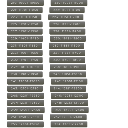
219: 10901-10950
220: 10951-11000
221: 11001-11050
222: 11051-11100
223: 11101-11150
224: 11151-11200
225: 11201-11250
226: 11251-11300
227: 11301-11350
228: 11351-11400
229: 11401-11450
230: 11451-11500
231: 11501-11550
232: 11551-11600
233: 11601-11650
234: 11651-11700
235: 11701-11750
236: 11751-11800
237: 11801-11850
238: 11851-11900
239: 11901-11950
240: 11951-12000
241: 12001-12050
242: 12051-12100
243: 12101-12150
244: 12151-12200
245: 12201-12250
246: 12251-12300
247: 12301-12350
248: 12351-12400
249: 12401-12450
250: 12451-12500
251: 12501-12550
252: 12551-12600
253: 12601-12650
254: 12651-12700