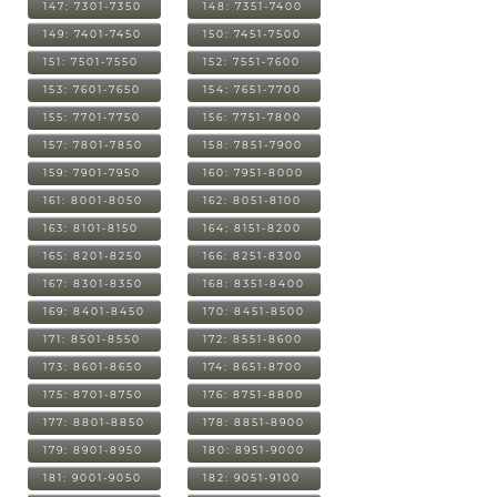
147: 7301-7350
148: 7351-7400
149: 7401-7450
150: 7451-7500
151: 7501-7550
152: 7551-7600
153: 7601-7650
154: 7651-7700
155: 7701-7750
156: 7751-7800
157: 7801-7850
158: 7851-7900
159: 7901-7950
160: 7951-8000
161: 8001-8050
162: 8051-8100
163: 8101-8150
164: 8151-8200
165: 8201-8250
166: 8251-8300
167: 8301-8350
168: 8351-8400
169: 8401-8450
170: 8451-8500
171: 8501-8550
172: 8551-8600
173: 8601-8650
174: 8651-8700
175: 8701-8750
176: 8751-8800
177: 8801-8850
178: 8851-8900
179: 8901-8950
180: 8951-9000
181: 9001-9050
182: 9051-9100