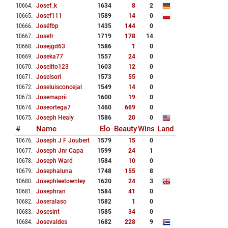
10664
.
Josef_k
1634
8
2
10665
.
Josef111
1589
14
0
10666
.
Joséfbp
1435
144
0
10667
.
Josefr
1719
178
14
10668
.
Josejgd63
1586
1
0
10669
.
Joseka77
1557
24
0
10670
.
Joselito123
1603
12
0
10671
.
Joselsori
1573
55
0
10672
.
Joseluisconcejal
1549
14
0
10673
.
Josemaprii
1600
19
0
10674
.
Joseortega7
1460
669
0
10675
.
Joseph Healy
1586
20
0
#
Name
Elo
Beauty
Wins
Land
10676
.
Joseph J F Joubert
1579
15
0
10677
.
Joseph Jnr Capa
1599
24
1
10678
.
Joseph Ward
1584
10
0
10679
.
Josephaluna
1748
155
8
10680
.
Josephleetownley
1620
24
3
10681
.
Josephran
1584
41
0
10682
.
Joseralaso
1582
1
0
10683
.
Josesint
1585
34
0
10684
.
Josevaldes
1682
228
9