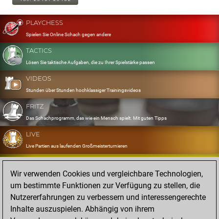
PLAYCHESS
Spielen Sie Online Schach gegen andere
TACTICS
Lösen Sie taktische Aufgaben, die zu Ihrer Spielstärke passen
VIDEOS
Stunden über Stunden hochklassiger Trainingsvideos
FRITZ
Das Schachprogramm, das wie ein Mensch spielt. Mit guten Tipps
LIVE
Live Partien aus laufenden Großmeisterturnieren
OPENINGS
Wir verwenden Cookies und vergleichbare Technologien,
Erfassen und Üben Sie Ihr Eröffnungsrepertoire
um bestimmte Funktionen zur Verfügung zu stellen, die
DATABASE
Nutzererfahrungen zu verbessern und interessengerechte
Acht Millionen starke Partien
Inhalte auszuspielen. Abhängig von ihrem
MYGAMES