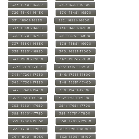
327: 16301-16350
328: 16351-16400
329: 16401-16450
330: 16451-16500
331: 16501-16550
332: 16551-16600
333: 16601-16650
334: 16651-16700
335: 16701-16750
336: 16751-16800
337: 16801-16850
338: 16851-16900
339: 16901-16950
340: 16951-17000
341: 17001-17050
342: 17051-17100
343: 17101-17150
344: 17151-17200
345: 17201-17250
346: 17251-17300
347: 17301-17350
348: 17351-17400
349: 17401-17450
350: 17451-17500
351: 17501-17550
352: 17551-17600
353: 17601-17650
354: 17651-17700
355: 17701-17750
356: 17751-17800
357: 17801-17850
358: 17851-17900
359: 17901-17950
360: 17951-18000
361: 18001-18050
362: 18051-18100