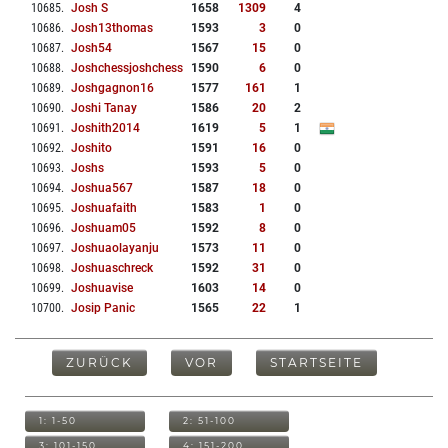
10685
.
Josh S
1658
1309
4
10686
.
Josh13thomas
1593
3
0
10687
.
Josh54
1567
15
0
10688
.
Joshchessjoshchess
1590
6
0
10689
.
Joshgagnon16
1577
161
1
10690
.
Joshi Tanay
1586
20
2
10691
.
Joshith2014
1619
5
1
10692
.
Joshito
1591
16
0
10693
.
Joshs
1593
5
0
10694
.
Joshua567
1587
18
0
10695
.
Joshuafaith
1583
1
0
10696
.
Joshuam05
1592
8
0
10697
.
Joshuaolayanju
1573
11
0
10698
.
Joshuaschreck
1592
31
0
10699
.
Joshuavise
1603
14
0
10700
.
Josip Panic
1565
22
1
ZURÜCK
VOR
STARTSEITE
1: 1-50
2: 51-100
3: 101-150
4: 151-200