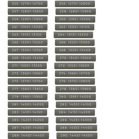
255: 12701-12750
256: 12751-12800
257: 12801-12850
258: 12851-12900
259: 12901-12950
260: 12951-13000
261: 13001-13050
262: 13051-13100
263: 13101-13150
264: 13151-13200
265: 13201-13250
266: 13251-13300
267: 13301-13350
268: 13351-13400
269: 13401-13450
270: 13451-13500
271: 13501-13550
272: 13551-13600
273: 13601-13650
274: 13651-13700
275: 13701-13750
276: 13751-13800
277: 13801-13850
278: 13851-13900
279: 13901-13950
280: 13951-14000
281: 14001-14050
282: 14051-14100
283: 14101-14150
284: 14151-14200
285: 14201-14250
286: 14251-14300
287: 14301-14350
288: 14351-14400
289: 14401-14450
290: 14451-14500