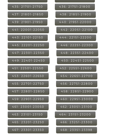
435: 21701-21750
436: 21751-21800
437: 21801-21850
438: 21851-21900
439: 21901-21950
440: 21951-22000
441: 22001-22050
442: 22051-22100
443: 22101-22150
444: 22151-22200
445: 22201-22250
446: 22251-22300
447: 22301-22350
448: 22351-22400
449: 22401-22450
450: 22451-22500
451: 22501-22550
452: 22551-22600
453: 22601-22650
454: 22651-22700
455: 22701-22750
456: 22751-22800
457: 22801-22850
458: 22851-22900
459: 22901-22950
460: 22951-23000
461: 23001-23050
462: 23051-23100
463: 23101-23150
464: 23151-23200
465: 23201-23250
466: 23251-23300
467: 23301-23350
468: 23351-23398