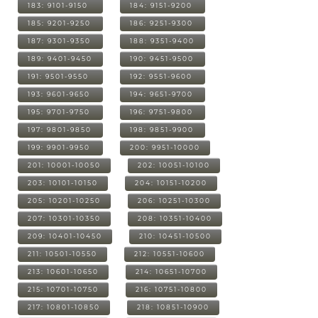
183: 9101-9150
184: 9151-9200
185: 9201-9250
186: 9251-9300
187: 9301-9350
188: 9351-9400
189: 9401-9450
190: 9451-9500
191: 9501-9550
192: 9551-9600
193: 9601-9650
194: 9651-9700
195: 9701-9750
196: 9751-9800
197: 9801-9850
198: 9851-9900
199: 9901-9950
200: 9951-10000
201: 10001-10050
202: 10051-10100
203: 10101-10150
204: 10151-10200
205: 10201-10250
206: 10251-10300
207: 10301-10350
208: 10351-10400
209: 10401-10450
210: 10451-10500
211: 10501-10550
212: 10551-10600
213: 10601-10650
214: 10651-10700
215: 10701-10750
216: 10751-10800
217: 10801-10850
218: 10851-10900