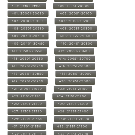
399: 19901-19950
400: 19951-20000
401: 20001-20050
402: 20051-20100
403: 20101-20150
404: 20151-20200
405: 20201-20250
406: 20251-20300
407: 20301-20350
408: 20351-20400
409: 20401-20450
410: 20451-20500
411: 20501-20550
412: 20551-20600
413: 20601-20650
414: 20651-20700
415: 20701-20750
416: 20751-20800
417: 20801-20850
418: 20851-20900
419: 20901-20950
420: 20951-21000
421: 21001-21050
422: 21051-21100
423: 21101-21150
424: 21151-21200
425: 21201-21250
426: 21251-21300
427: 21301-21350
428: 21351-21400
429: 21401-21450
430: 21451-21500
431: 21501-21550
432: 21551-21600
433: 21601-21650
434: 21651-21700