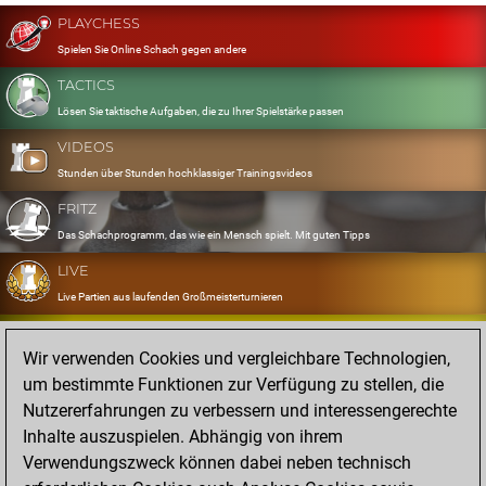
PLAYCHESS
Spielen Sie Online Schach gegen andere
TACTICS
Lösen Sie taktische Aufgaben, die zu Ihrer Spielstärke passen
VIDEOS
Stunden über Stunden hochklassiger Trainingsvideos
FRITZ
Das Schachprogramm, das wie ein Mensch spielt. Mit guten Tipps
LIVE
Live Partien aus laufenden Großmeisterturnieren
OPENINGS
Wir verwenden Cookies und vergleichbare Technologien,
Erfassen und Üben Sie Ihr Eröffnungsrepertoire
um bestimmte Funktionen zur Verfügung zu stellen, die
DATABASE
Nutzererfahrungen zu verbessern und interessengerechte
Acht Millionen starke Partien
Inhalte auszuspielen. Abhängig von ihrem
MYGAMES
Verwendungszweck können dabei neben technisch
Speichern und analysieren Sie eigene Partien in der Cloud