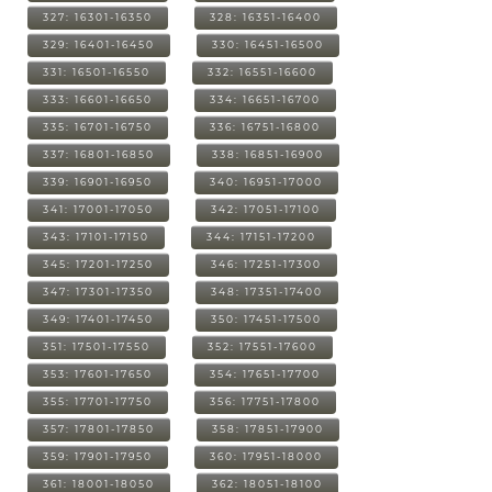
327: 16301-16350
328: 16351-16400
329: 16401-16450
330: 16451-16500
331: 16501-16550
332: 16551-16600
333: 16601-16650
334: 16651-16700
335: 16701-16750
336: 16751-16800
337: 16801-16850
338: 16851-16900
339: 16901-16950
340: 16951-17000
341: 17001-17050
342: 17051-17100
343: 17101-17150
344: 17151-17200
345: 17201-17250
346: 17251-17300
347: 17301-17350
348: 17351-17400
349: 17401-17450
350: 17451-17500
351: 17501-17550
352: 17551-17600
353: 17601-17650
354: 17651-17700
355: 17701-17750
356: 17751-17800
357: 17801-17850
358: 17851-17900
359: 17901-17950
360: 17951-18000
361: 18001-18050
362: 18051-18100