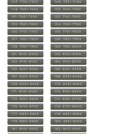
147: 7301-7350
148: 7351-7400
149: 7401-7450
150: 7451-7500
151: 7501-7550
152: 7551-7600
153: 7601-7650
154: 7651-7700
155: 7701-7750
156: 7751-7800
157: 7801-7850
158: 7851-7900
159: 7901-7950
160: 7951-8000
161: 8001-8050
162: 8051-8100
163: 8101-8150
164: 8151-8200
165: 8201-8250
166: 8251-8300
167: 8301-8350
168: 8351-8400
169: 8401-8450
170: 8451-8500
171: 8501-8550
172: 8551-8600
173: 8601-8650
174: 8651-8700
175: 8701-8750
176: 8751-8800
177: 8801-8850
178: 8851-8900
179: 8901-8950
180: 8951-9000
181: 9001-9050
182: 9051-9100