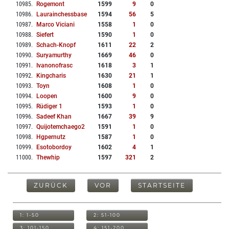
10985
.
Rogemont
1599
9
0
10986
.
Laurainchessbase
1594
56
5
10987
.
Marco Viciani
1558
1
0
10988
.
Siefert
1590
1
0
10989
.
Schach-Knopf
1611
22
2
10990
.
Suryamurthy
1669
46
0
10991
.
Ivanonofrasc
1618
3
1
10992
.
Kingcharis
1630
21
1
10993
.
Toyn
1608
1
0
10994
.
Loopen
1600
9
0
10995
.
Rüdiger 1
1593
1
0
10996
.
Sadeef Khan
1667
39
9
10997
.
Quijotemchaego2
1591
1
0
10998
.
Hgpernutz
1587
1
0
10999
.
Esotobordoy
1602
4
1
11000
.
Thewhip
1597
321
2
ZURÜCK
VOR
STARTSEITE
1: 1-50
2: 51-100
3: 101-150
4: 151-200