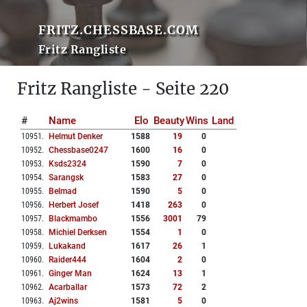
FRITZ.CHESSBASE.COM
Fritz Rangliste
Fritz Rangliste - Seite 220
#
Name
Elo
Beauty
Wins
Land
10951
.
Helmut Denker
1588
19
0
10952
.
Chessbase0247
1600
16
0
10953
.
Ksds2324
1590
7
0
10954
.
Sarangsk
1583
27
0
10955
.
Belmad
1590
5
0
10956
.
Herbert Josef
1418
263
0
10957
.
Blackmambo
1556
3001
79
10958
.
Michiel Derksen
1554
1
0
10959
.
Lukakand
1617
26
1
10960
.
Raider444
1604
2
0
10961
.
Ginger Man
1624
13
1
10962
.
Acarballar
1573
72
2
10963
.
Aj2wins
1581
5
0