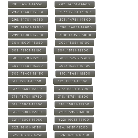
291: 14501-14550
292: 14551-14600
293: 14601-14650
294: 14651-14700
295: 14701-14750
296: 14751-14800
297: 14801-14850
298: 14851-14900
299: 14901-14950
300: 14951-15000
301: 15001-15050
302: 15051-15100
303: 15101-15150
304: 15151-15200
305: 15201-15250
306: 15251-15300
307: 15301-15350
308: 15351-15400
309: 15401-15450
310: 15451-15500
311: 15501-15550
312: 15551-15600
313: 15601-15650
314: 15651-15700
315: 15701-15750
316: 15751-15800
317: 15801-15850
318: 15851-15900
319: 15901-15950
320: 15951-16000
321: 16001-16050
322: 16051-16100
323: 16101-16150
324: 16151-16200
325: 16201-16250
326: 16251-16300