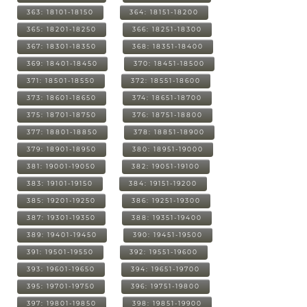
363: 18101-18150
364: 18151-18200
365: 18201-18250
366: 18251-18300
367: 18301-18350
368: 18351-18400
369: 18401-18450
370: 18451-18500
371: 18501-18550
372: 18551-18600
373: 18601-18650
374: 18651-18700
375: 18701-18750
376: 18751-18800
377: 18801-18850
378: 18851-18900
379: 18901-18950
380: 18951-19000
381: 19001-19050
382: 19051-19100
383: 19101-19150
384: 19151-19200
385: 19201-19250
386: 19251-19300
387: 19301-19350
388: 19351-19400
389: 19401-19450
390: 19451-19500
391: 19501-19550
392: 19551-19600
393: 19601-19650
394: 19651-19700
395: 19701-19750
396: 19751-19800
397: 19801-19850
398: 19851-19900