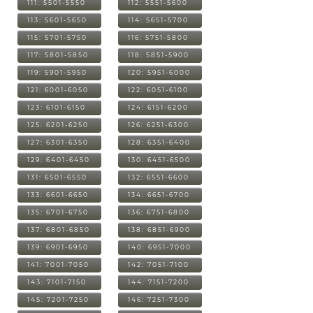
111: 5501-5550
112: 5551-5600
113: 5601-5650
114: 5651-5700
115: 5701-5750
116: 5751-5800
117: 5801-5850
118: 5851-5900
119: 5901-5950
120: 5951-6000
121: 6001-6050
122: 6051-6100
123: 6101-6150
124: 6151-6200
125: 6201-6250
126: 6251-6300
127: 6301-6350
128: 6351-6400
129: 6401-6450
130: 6451-6500
131: 6501-6550
132: 6551-6600
133: 6601-6650
134: 6651-6700
135: 6701-6750
136: 6751-6800
137: 6801-6850
138: 6851-6900
139: 6901-6950
140: 6951-7000
141: 7001-7050
142: 7051-7100
143: 7101-7150
144: 7151-7200
145: 7201-7250
146: 7251-7300