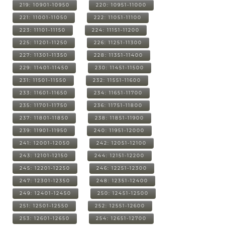
219: 10901-10950
220: 10951-11000
221: 11001-11050
222: 11051-11100
223: 11101-11150
224: 11151-11200
225: 11201-11250
226: 11251-11300
227: 11301-11350
228: 11351-11400
229: 11401-11450
230: 11451-11500
231: 11501-11550
232: 11551-11600
233: 11601-11650
234: 11651-11700
235: 11701-11750
236: 11751-11800
237: 11801-11850
238: 11851-11900
239: 11901-11950
240: 11951-12000
241: 12001-12050
242: 12051-12100
243: 12101-12150
244: 12151-12200
245: 12201-12250
246: 12251-12300
247: 12301-12350
248: 12351-12400
249: 12401-12450
250: 12451-12500
251: 12501-12550
252: 12551-12600
253: 12601-12650
254: 12651-12700