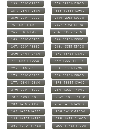
255: 12701-12750
256: 12751-12800
257: 12801-12850
258: 12851-12900
259: 12901-12950
260: 12951-13000
261: 13001-13050
262: 13051-13100
263: 13101-13150
264: 13151-13200
265: 13201-13250
266: 13251-13300
267: 13301-13350
268: 13351-13400
269: 13401-13450
270: 13451-13500
271: 13501-13550
272: 13551-13600
273: 13601-13650
274: 13651-13700
275: 13701-13750
276: 13751-13800
277: 13801-13850
278: 13851-13900
279: 13901-13950
280: 13951-14000
281: 14001-14050
282: 14051-14100
283: 14101-14150
284: 14151-14200
285: 14201-14250
286: 14251-14300
287: 14301-14350
288: 14351-14400
289: 14401-14450
290: 14451-14500