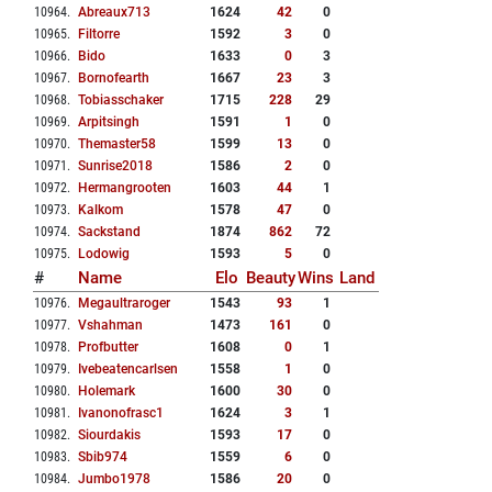
10964
.
Abreaux713
1624
42
0
10965
.
Filtorre
1592
3
0
10966
.
Bido
1633
0
3
10967
.
Bornofearth
1667
23
3
10968
.
Tobiasschaker
1715
228
29
10969
.
Arpitsingh
1591
1
0
10970
.
Themaster58
1599
13
0
10971
.
Sunrise2018
1586
2
0
10972
.
Hermangrooten
1603
44
1
10973
.
Kalkom
1578
47
0
10974
.
Sackstand
1874
862
72
10975
.
Lodowig
1593
5
0
#
Name
Elo
Beauty
Wins
Land
10976
.
Megaultraroger
1543
93
1
10977
.
Vshahman
1473
161
0
10978
.
Profbutter
1608
0
1
10979
.
Ivebeatencarlsen
1558
1
0
10980
.
Holemark
1600
30
0
10981
.
Ivanonofrasc1
1624
3
1
10982
.
Siourdakis
1593
17
0
10983
.
Sbib974
1559
6
0
10984
.
Jumbo1978
1586
20
0