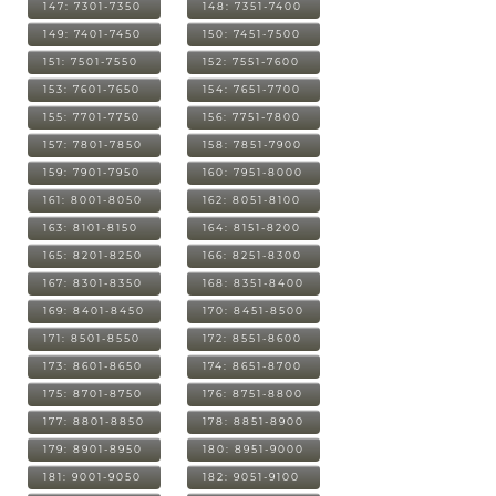
147: 7301-7350
148: 7351-7400
149: 7401-7450
150: 7451-7500
151: 7501-7550
152: 7551-7600
153: 7601-7650
154: 7651-7700
155: 7701-7750
156: 7751-7800
157: 7801-7850
158: 7851-7900
159: 7901-7950
160: 7951-8000
161: 8001-8050
162: 8051-8100
163: 8101-8150
164: 8151-8200
165: 8201-8250
166: 8251-8300
167: 8301-8350
168: 8351-8400
169: 8401-8450
170: 8451-8500
171: 8501-8550
172: 8551-8600
173: 8601-8650
174: 8651-8700
175: 8701-8750
176: 8751-8800
177: 8801-8850
178: 8851-8900
179: 8901-8950
180: 8951-9000
181: 9001-9050
182: 9051-9100