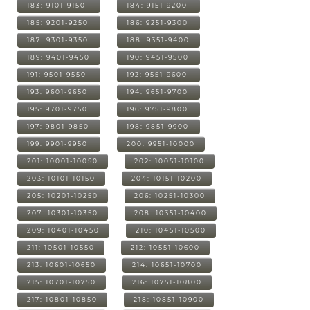
183: 9101-9150
184: 9151-9200
185: 9201-9250
186: 9251-9300
187: 9301-9350
188: 9351-9400
189: 9401-9450
190: 9451-9500
191: 9501-9550
192: 9551-9600
193: 9601-9650
194: 9651-9700
195: 9701-9750
196: 9751-9800
197: 9801-9850
198: 9851-9900
199: 9901-9950
200: 9951-10000
201: 10001-10050
202: 10051-10100
203: 10101-10150
204: 10151-10200
205: 10201-10250
206: 10251-10300
207: 10301-10350
208: 10351-10400
209: 10401-10450
210: 10451-10500
211: 10501-10550
212: 10551-10600
213: 10601-10650
214: 10651-10700
215: 10701-10750
216: 10751-10800
217: 10801-10850
218: 10851-10900