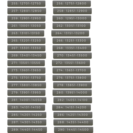
255: 12701-12750
256: 12751-12800
257: 12801-12850
258: 12851-12900
259: 12901-12950
260: 12951-13000
261: 13001-13050
262: 13051-13100
263: 13101-13150
264: 13151-13200
265: 13201-13250
266: 13251-13300
267: 13301-13350
268: 13351-13400
269: 13401-13450
270: 13451-13500
271: 13501-13550
272: 13551-13600
273: 13601-13650
274: 13651-13700
275: 13701-13750
276: 13751-13800
277: 13801-13850
278: 13851-13900
279: 13901-13950
280: 13951-14000
281: 14001-14050
282: 14051-14100
283: 14101-14150
284: 14151-14200
285: 14201-14250
286: 14251-14300
287: 14301-14350
288: 14351-14400
289: 14401-14450
290: 14451-14500