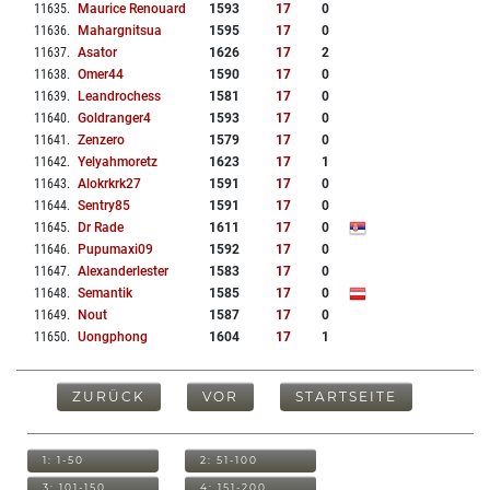
11635
.
Maurice Renouard
1593
17
0
11636
.
Mahargnitsua
1595
17
0
11637
.
Asator
1626
17
2
11638
.
Omer44
1590
17
0
11639
.
Leandrochess
1581
17
0
11640
.
Goldranger4
1593
17
0
11641
.
Zenzero
1579
17
0
11642
.
Yelyahmoretz
1623
17
1
11643
.
Alokrkrk27
1591
17
0
11644
.
Sentry85
1591
17
0
11645
.
Dr Rade
1611
17
0
11646
.
Pupumaxi09
1592
17
0
11647
.
Alexanderlester
1583
17
0
11648
.
Semantik
1585
17
0
11649
.
Nout
1587
17
0
11650
.
Uongphong
1604
17
1
ZURÜCK
VOR
STARTSEITE
1: 1-50
2: 51-100
3: 101-150
4: 151-200