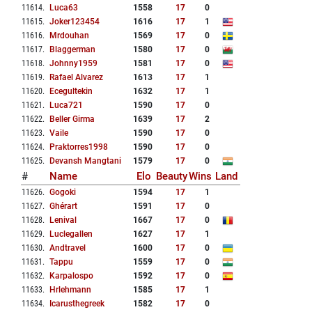
11614
.
Luca63
1558
17
0
11615
.
Joker123454
1616
17
1
11616
.
Mrdouhan
1569
17
0
11617
.
Blaggerman
1580
17
0
11618
.
Johnny1959
1581
17
0
11619
.
Rafael Alvarez
1613
17
1
11620
.
Ecegultekin
1632
17
1
11621
.
Luca721
1590
17
0
11622
.
Beller Girma
1639
17
2
11623
.
Vaile
1590
17
0
11624
.
Praktorres1998
1590
17
0
11625
.
Devansh Mangtani
1579
17
0
#
Name
Elo
Beauty
Wins
Land
11626
.
Gogoki
1594
17
1
11627
.
Ghérart
1591
17
0
11628
.
Lenival
1667
17
0
11629
.
Luclegallen
1627
17
1
11630
.
Andtravel
1600
17
0
11631
.
Tappu
1559
17
0
11632
.
Karpalospo
1592
17
0
11633
.
Hrlehmann
1585
17
1
11634
.
Icarusthegreek
1582
17
0