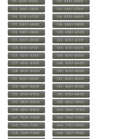
111: 5501-5550
112: 5551-5600
113: 5601-5650
114: 5651-5700
115: 5701-5750
116: 5751-5800
117: 5801-5850
118: 5851-5900
119: 5901-5950
120: 5951-6000
121: 6001-6050
122: 6051-6100
123: 6101-6150
124: 6151-6200
125: 6201-6250
126: 6251-6300
127: 6301-6350
128: 6351-6400
129: 6401-6450
130: 6451-6500
131: 6501-6550
132: 6551-6600
133: 6601-6650
134: 6651-6700
135: 6701-6750
136: 6751-6800
137: 6801-6850
138: 6851-6900
139: 6901-6950
140: 6951-7000
141: 7001-7050
142: 7051-7100
143: 7101-7150
144: 7151-7200
145: 7201-7250
146: 7251-7300