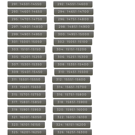
291: 14501-14550
292: 14551-14600
293: 14601-14650
294: 14651-14700
295: 14701-14750
296: 14751-14800
297: 14801-14850
298: 14851-14900
299: 14901-14950
300: 14951-15000
301: 15001-15050
302: 15051-15100
303: 15101-15150
304: 15151-15200
305: 15201-15250
306: 15251-15300
307: 15301-15350
308: 15351-15400
309: 15401-15450
310: 15451-15500
311: 15501-15550
312: 15551-15600
313: 15601-15650
314: 15651-15700
315: 15701-15750
316: 15751-15800
317: 15801-15850
318: 15851-15900
319: 15901-15950
320: 15951-16000
321: 16001-16050
322: 16051-16100
323: 16101-16150
324: 16151-16200
325: 16201-16250
326: 16251-16300