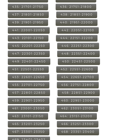
435: 21701-21750
436: 21751-21800
437: 21801-21850
438: 21851-21900
439: 21901-21950
440: 21951-22000
441: 22001-22050
442: 22051-22100
443: 22101-22150
444: 22151-22200
445: 22201-22250
446: 22251-22300
447: 22301-22350
448: 22351-22400
449: 22401-22450
450: 22451-22500
451: 22501-22550
452: 22551-22600
453: 22601-22650
454: 22651-22700
455: 22701-22750
456: 22751-22800
457: 22801-22850
458: 22851-22900
459: 22901-22950
460: 22951-23000
461: 23001-23050
462: 23051-23100
463: 23101-23150
464: 23151-23200
465: 23201-23250
466: 23251-23300
467: 23301-23350
468: 23351-23400
469: 23401-23402