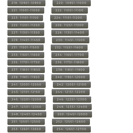
219: 10901-10950
220: 10951-11000
221: 11001-11050
222: 11051-11100
223: 11101-11150
224: 11151-11200
225: 11201-11250
226: 11251-11300
227: 11301-11350
228: 11351-11400
229: 11401-11450
230: 11451-11500
231: 11501-11550
232: 11551-11600
233: 11601-11650
234: 11651-11700
235: 11701-11750
236: 11751-11800
237: 11801-11850
238: 11851-11900
239: 11901-11950
240: 11951-12000
241: 12001-12050
242: 12051-12100
243: 12101-12150
244: 12151-12200
245: 12201-12250
246: 12251-12300
247: 12301-12350
248: 12351-12400
249: 12401-12450
250: 12451-12500
251: 12501-12550
252: 12551-12600
253: 12601-12650
254: 12651-12700