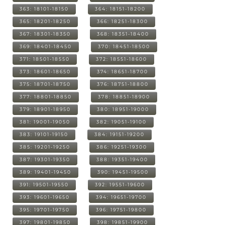
363: 18101-18150
364: 18151-18200
365: 18201-18250
366: 18251-18300
367: 18301-18350
368: 18351-18400
369: 18401-18450
370: 18451-18500
371: 18501-18550
372: 18551-18600
373: 18601-18650
374: 18651-18700
375: 18701-18750
376: 18751-18800
377: 18801-18850
378: 18851-18900
379: 18901-18950
380: 18951-19000
381: 19001-19050
382: 19051-19100
383: 19101-19150
384: 19151-19200
385: 19201-19250
386: 19251-19300
387: 19301-19350
388: 19351-19400
389: 19401-19450
390: 19451-19500
391: 19501-19550
392: 19551-19600
393: 19601-19650
394: 19651-19700
395: 19701-19750
396: 19751-19800
397: 19801-19850
398: 19851-19900