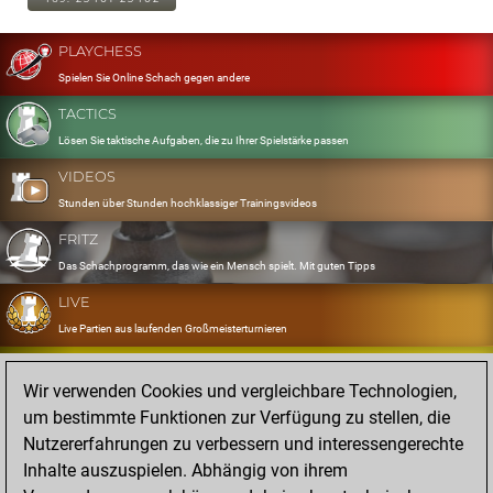
PLAYCHESS
Spielen Sie Online Schach gegen andere
TACTICS
Lösen Sie taktische Aufgaben, die zu Ihrer Spielstärke passen
VIDEOS
Stunden über Stunden hochklassiger Trainingsvideos
FRITZ
Das Schachprogramm, das wie ein Mensch spielt. Mit guten Tipps
LIVE
Live Partien aus laufenden Großmeisterturnieren
OPENINGS
Wir verwenden Cookies und vergleichbare Technologien,
Erfassen und Üben Sie Ihr Eröffnungsrepertoire
um bestimmte Funktionen zur Verfügung zu stellen, die
DATABASE
Nutzererfahrungen zu verbessern und interessengerechte
Acht Millionen starke Partien
Inhalte auszuspielen. Abhängig von ihrem
MYGAMES