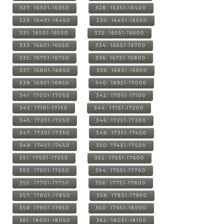
327: 16301-16350
328: 16351-16400
329: 16401-16450
330: 16451-16500
331: 16501-16550
332: 16551-16600
333: 16601-16650
334: 16651-16700
335: 16701-16750
336: 16751-16800
337: 16801-16850
338: 16851-16900
339: 16901-16950
340: 16951-17000
341: 17001-17050
342: 17051-17100
343: 17101-17150
344: 17151-17200
345: 17201-17250
346: 17251-17300
347: 17301-17350
348: 17351-17400
349: 17401-17450
350: 17451-17500
351: 17501-17550
352: 17551-17600
353: 17601-17650
354: 17651-17700
355: 17701-17750
356: 17751-17800
357: 17801-17850
358: 17851-17900
359: 17901-17950
360: 17951-18000
361: 18001-18050
362: 18051-18100