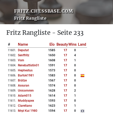
FRITZ.CHESSBASE.COM
Fritz Rangliste
Fritz Rangliste - Seite 233
#
Name
Elo
Beauty
Wins
Land
11601
.
Deputat
1585
17
0
11602
.
Senffritz
1650
17
4
11603
.
Vsm
1608
17
1
11604
.
Renebattistin01
1591
17
0
11605
.
Hephestus
1573
17
0
11606
.
Bartok1981
1583
17
0
11607
.
Brätze
1567
17
0
11608
.
Assuran
1574
17
0
11609
.
Unicornmm
1628
17
2
11610
.
Adam015
1614
17
1
11611
.
Muddyapex
1593
17
0
11612
.
Claretiano
1623
17
1
11613
.
Mrpl Kai 1980
1594
17
0