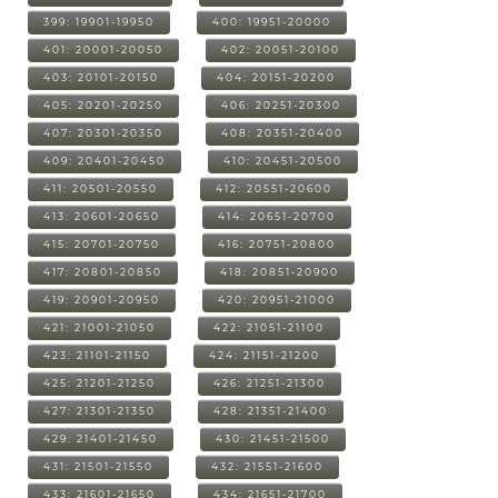
399: 19901-19950
400: 19951-20000
401: 20001-20050
402: 20051-20100
403: 20101-20150
404: 20151-20200
405: 20201-20250
406: 20251-20300
407: 20301-20350
408: 20351-20400
409: 20401-20450
410: 20451-20500
411: 20501-20550
412: 20551-20600
413: 20601-20650
414: 20651-20700
415: 20701-20750
416: 20751-20800
417: 20801-20850
418: 20851-20900
419: 20901-20950
420: 20951-21000
421: 21001-21050
422: 21051-21100
423: 21101-21150
424: 21151-21200
425: 21201-21250
426: 21251-21300
427: 21301-21350
428: 21351-21400
429: 21401-21450
430: 21451-21500
431: 21501-21550
432: 21551-21600
433: 21601-21650
434: 21651-21700