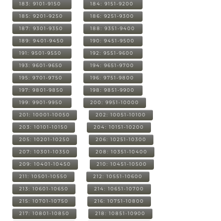
183: 9101-9150
184: 9151-9200
185: 9201-9250
186: 9251-9300
187: 9301-9350
188: 9351-9400
189: 9401-9450
190: 9451-9500
191: 9501-9550
192: 9551-9600
193: 9601-9650
194: 9651-9700
195: 9701-9750
196: 9751-9800
197: 9801-9850
198: 9851-9900
199: 9901-9950
200: 9951-10000
201: 10001-10050
202: 10051-10100
203: 10101-10150
204: 10151-10200
205: 10201-10250
206: 10251-10300
207: 10301-10350
208: 10351-10400
209: 10401-10450
210: 10451-10500
211: 10501-10550
212: 10551-10600
213: 10601-10650
214: 10651-10700
215: 10701-10750
216: 10751-10800
217: 10801-10850
218: 10851-10900