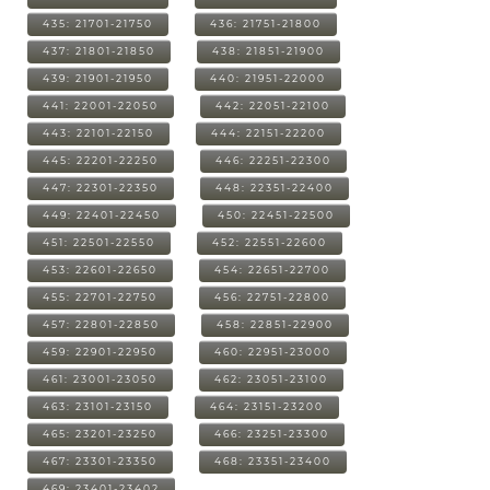
435: 21701-21750
436: 21751-21800
437: 21801-21850
438: 21851-21900
439: 21901-21950
440: 21951-22000
441: 22001-22050
442: 22051-22100
443: 22101-22150
444: 22151-22200
445: 22201-22250
446: 22251-22300
447: 22301-22350
448: 22351-22400
449: 22401-22450
450: 22451-22500
451: 22501-22550
452: 22551-22600
453: 22601-22650
454: 22651-22700
455: 22701-22750
456: 22751-22800
457: 22801-22850
458: 22851-22900
459: 22901-22950
460: 22951-23000
461: 23001-23050
462: 23051-23100
463: 23101-23150
464: 23151-23200
465: 23201-23250
466: 23251-23300
467: 23301-23350
468: 23351-23400
469: 23401-23402