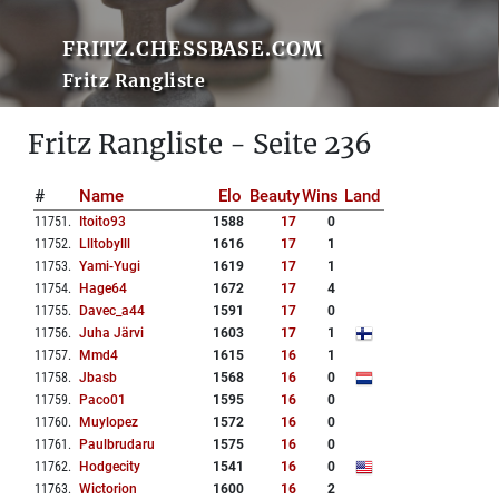
FRITZ.CHESSBASE.COM
Fritz Rangliste
Fritz Rangliste - Seite 236
#
Name
Elo
Beauty
Wins
Land
11751
.
Itoito93
1588
17
0
11752
.
Llltobylll
1616
17
1
11753
.
Yami-Yugi
1619
17
1
11754
.
Hage64
1672
17
4
11755
.
Davec_a44
1591
17
0
11756
.
Juha Järvi
1603
17
1
11757
.
Mmd4
1615
16
1
11758
.
Jbasb
1568
16
0
11759
.
Paco01
1595
16
0
11760
.
Muylopez
1572
16
0
11761
.
Paulbrudaru
1575
16
0
11762
.
Hodgecity
1541
16
0
11763
.
Wictorion
1600
16
2