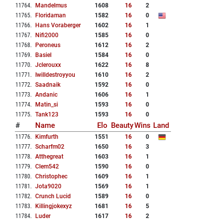
11764
.
Mandelmus
1608
16
2
11765
.
Floridaman
1582
16
0
11766
.
Hans Voraberger
1602
16
1
11767
.
Nifi2000
1585
16
0
11768
.
Peroneus
1612
16
2
11769
.
Basiel
1584
16
0
11770
.
Jclerouxx
1622
16
8
11771
.
Iwilldestroyyou
1610
16
2
11772
.
Saadnaik
1592
16
0
11773
.
Andanic
1606
16
1
11774
.
Matin_si
1593
16
0
11775
.
Tank123
1593
16
0
#
Name
Elo
Beauty
Wins
Land
11776
.
Kimfurth
1551
16
0
11777
.
Scharfm02
1650
16
3
11778
.
Atthegreat
1603
16
1
11779
.
Clem542
1590
16
0
11780
.
Christophec
1609
16
1
11781
.
Jota9020
1569
16
1
11782
.
Crunch Lucid
1589
16
0
11783
.
Killingjokexyz
1681
16
5
11784
.
Luder
1617
16
2