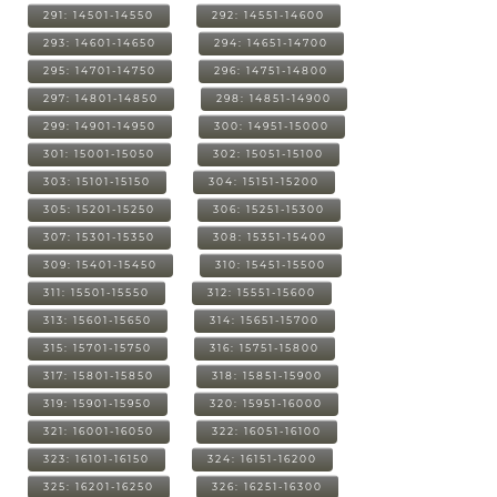
291: 14501-14550
292: 14551-14600
293: 14601-14650
294: 14651-14700
295: 14701-14750
296: 14751-14800
297: 14801-14850
298: 14851-14900
299: 14901-14950
300: 14951-15000
301: 15001-15050
302: 15051-15100
303: 15101-15150
304: 15151-15200
305: 15201-15250
306: 15251-15300
307: 15301-15350
308: 15351-15400
309: 15401-15450
310: 15451-15500
311: 15501-15550
312: 15551-15600
313: 15601-15650
314: 15651-15700
315: 15701-15750
316: 15751-15800
317: 15801-15850
318: 15851-15900
319: 15901-15950
320: 15951-16000
321: 16001-16050
322: 16051-16100
323: 16101-16150
324: 16151-16200
325: 16201-16250
326: 16251-16300