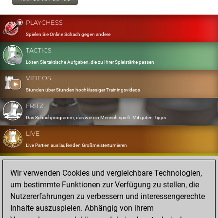
PLAYCHESS
Spielen Sie Online Schach gegen andere
TACTICS
Lösen Sie taktische Aufgaben, die zu Ihrer Spielstärke passen
VIDEOS
Stunden über Stunden hochklassiger Trainingsvideos
FRITZ
Das Schachprogramm, das wie ein Mensch spielt. Mit guten Tipps
LIVE
Live Partien aus laufenden Großmeisterturnieren
OPENINGS
Wir verwenden Cookies und vergleichbare Technologien,
Erfassen und Üben Sie Ihr Eröffnungsrepertoire
um bestimmte Funktionen zur Verfügung zu stellen, die
DATABASE
Nutzererfahrungen zu verbessern und interessengerechte
Acht Millionen starke Partien
Inhalte auszuspielen. Abhängig von ihrem
MYGAMES