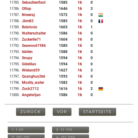
11785
.
Sebastienfixot
1585
16
0
11786
.
Ottop
1646
16
3
11787
.
Nneeraj
1572
16
0
11788
.
Jbm83
1585
16
0
11789
.
Robriccio
1603
16
1
11790
.
Walterschalter
1586
16
0
11791
.
Zuckerlie71
1604
16
0
11792
.
Seawood1986
1585
16
0
11793
.
Isbilen
1588
16
0
11794
.
Snupy
1594
16
0
11795
.
Gidelilas
1594
16
0
11796
.
Wieland59
1627
16
3
11797
.
Quanghuy2k6
1593
16
0
11798
.
Mostly_water
1582
16
0
11799
.
Zoch2712
1616
16
2
11800
.
Angelsrijan
1586
16
0
ZURÜCK
VOR
STARTSEITE
1: 1-50
2: 51-100
3: 101-150
4: 151-200