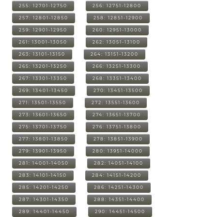
255: 12701-12750
256: 12751-12800
257: 12801-12850
258: 12851-12900
259: 12901-12950
260: 12951-13000
261: 13001-13050
262: 13051-13100
263: 13101-13150
264: 13151-13200
265: 13201-13250
266: 13251-13300
267: 13301-13350
268: 13351-13400
269: 13401-13450
270: 13451-13500
271: 13501-13550
272: 13551-13600
273: 13601-13650
274: 13651-13700
275: 13701-13750
276: 13751-13800
277: 13801-13850
278: 13851-13900
279: 13901-13950
280: 13951-14000
281: 14001-14050
282: 14051-14100
283: 14101-14150
284: 14151-14200
285: 14201-14250
286: 14251-14300
287: 14301-14350
288: 14351-14400
289: 14401-14450
290: 14451-14500