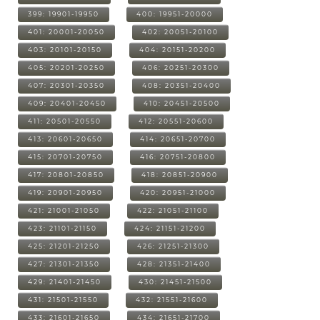
399: 19901-19950
400: 19951-20000
401: 20001-20050
402: 20051-20100
403: 20101-20150
404: 20151-20200
405: 20201-20250
406: 20251-20300
407: 20301-20350
408: 20351-20400
409: 20401-20450
410: 20451-20500
411: 20501-20550
412: 20551-20600
413: 20601-20650
414: 20651-20700
415: 20701-20750
416: 20751-20800
417: 20801-20850
418: 20851-20900
419: 20901-20950
420: 20951-21000
421: 21001-21050
422: 21051-21100
423: 21101-21150
424: 21151-21200
425: 21201-21250
426: 21251-21300
427: 21301-21350
428: 21351-21400
429: 21401-21450
430: 21451-21500
431: 21501-21550
432: 21551-21600
433: 21601-21650
434: 21651-21700