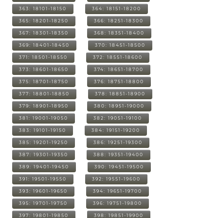
363: 18101-18150
364: 18151-18200
365: 18201-18250
366: 18251-18300
367: 18301-18350
368: 18351-18400
369: 18401-18450
370: 18451-18500
371: 18501-18550
372: 18551-18600
373: 18601-18650
374: 18651-18700
375: 18701-18750
376: 18751-18800
377: 18801-18850
378: 18851-18900
379: 18901-18950
380: 18951-19000
381: 19001-19050
382: 19051-19100
383: 19101-19150
384: 19151-19200
385: 19201-19250
386: 19251-19300
387: 19301-19350
388: 19351-19400
389: 19401-19450
390: 19451-19500
391: 19501-19550
392: 19551-19600
393: 19601-19650
394: 19651-19700
395: 19701-19750
396: 19751-19800
397: 19801-19850
398: 19851-19900