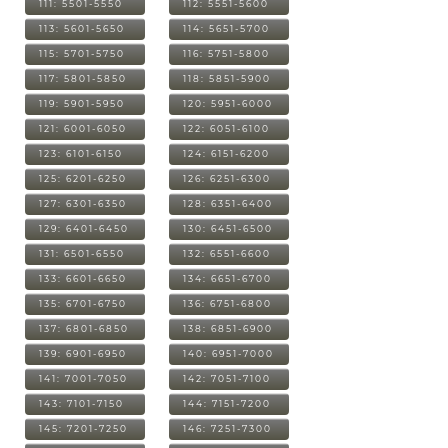
111: 5501-5550
112: 5551-5600
113: 5601-5650
114: 5651-5700
115: 5701-5750
116: 5751-5800
117: 5801-5850
118: 5851-5900
119: 5901-5950
120: 5951-6000
121: 6001-6050
122: 6051-6100
123: 6101-6150
124: 6151-6200
125: 6201-6250
126: 6251-6300
127: 6301-6350
128: 6351-6400
129: 6401-6450
130: 6451-6500
131: 6501-6550
132: 6551-6600
133: 6601-6650
134: 6651-6700
135: 6701-6750
136: 6751-6800
137: 6801-6850
138: 6851-6900
139: 6901-6950
140: 6951-7000
141: 7001-7050
142: 7051-7100
143: 7101-7150
144: 7151-7200
145: 7201-7250
146: 7251-7300