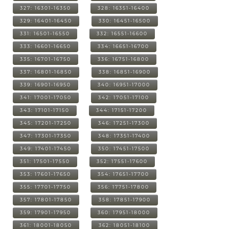
327: 16301-16350
328: 16351-16400
329: 16401-16450
330: 16451-16500
331: 16501-16550
332: 16551-16600
333: 16601-16650
334: 16651-16700
335: 16701-16750
336: 16751-16800
337: 16801-16850
338: 16851-16900
339: 16901-16950
340: 16951-17000
341: 17001-17050
342: 17051-17100
343: 17101-17150
344: 17151-17200
345: 17201-17250
346: 17251-17300
347: 17301-17350
348: 17351-17400
349: 17401-17450
350: 17451-17500
351: 17501-17550
352: 17551-17600
353: 17601-17650
354: 17651-17700
355: 17701-17750
356: 17751-17800
357: 17801-17850
358: 17851-17900
359: 17901-17950
360: 17951-18000
361: 18001-18050
362: 18051-18100