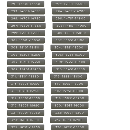
291: 14501-14550
292: 14551-14600
293: 14601-14650
294: 14651-14700
295: 14701-14750
296: 14751-14800
297: 14801-14850
298: 14851-14900
299: 14901-14950
300: 14951-15000
301: 15001-15050
302: 15051-15100
303: 15101-15150
304: 15151-15200
305: 15201-15250
306: 15251-15300
307: 15301-15350
308: 15351-15400
309: 15401-15450
310: 15451-15500
311: 15501-15550
312: 15551-15600
313: 15601-15650
314: 15651-15700
315: 15701-15750
316: 15751-15800
317: 15801-15850
318: 15851-15900
319: 15901-15950
320: 15951-16000
321: 16001-16050
322: 16051-16100
323: 16101-16150
324: 16151-16200
325: 16201-16250
326: 16251-16300