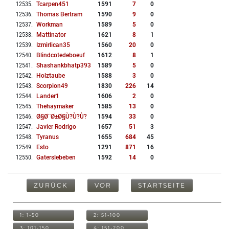
12535
.
Tcarpen451
1591
7
0
12536
.
Thomas Bertram
1590
9
0
12537
.
Workman
1589
5
0
12538
.
Mattinator
1621
8
1
12539
.
Izmirlican35
1560
20
0
12540
.
Blindcotedeboeuf
1612
8
1
12541
.
Shashankbhatp393
1589
5
0
12542
.
Holztaube
1588
3
0
12543
.
Scorpion49
1830
226
14
12544
.
Lander1
1606
2
0
12545
.
Thehaymaker
1585
13
0
12546
.
Ø§ø¨ø±ø§ù?ù?ù?
1594
33
0
12547
.
Javier Rodrigo
1657
51
3
12548
.
Tyranus
1655
684
45
12549
.
Esto
1291
871
16
12550
.
Gaterslebeben
1592
14
0
ZURÜCK
VOR
STARTSEITE
1: 1-50
2: 51-100
3: 101-150
4: 151-200