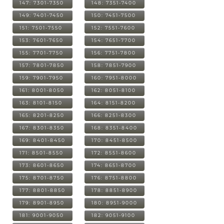
147: 7301-7350
148: 7351-7400
149: 7401-7450
150: 7451-7500
151: 7501-7550
152: 7551-7600
153: 7601-7650
154: 7651-7700
155: 7701-7750
156: 7751-7800
157: 7801-7850
158: 7851-7900
159: 7901-7950
160: 7951-8000
161: 8001-8050
162: 8051-8100
163: 8101-8150
164: 8151-8200
165: 8201-8250
166: 8251-8300
167: 8301-8350
168: 8351-8400
169: 8401-8450
170: 8451-8500
171: 8501-8550
172: 8551-8600
173: 8601-8650
174: 8651-8700
175: 8701-8750
176: 8751-8800
177: 8801-8850
178: 8851-8900
179: 8901-8950
180: 8951-9000
181: 9001-9050
182: 9051-9100