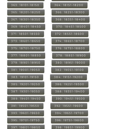
363: 18101-18150
364: 18151-18200
365: 18201-18250
366: 18251-18300
367: 18301-18350
368: 18351-18400
369: 18401-18450
370: 18451-18500
371: 18501-18550
372: 18551-18600
373: 18601-18650
374: 18651-18700
375: 18701-18750
376: 18751-18800
377: 18801-18850
378: 18851-18900
379: 18901-18950
380: 18951-19000
381: 19001-19050
382: 19051-19100
383: 19101-19150
384: 19151-19200
385: 19201-19250
386: 19251-19300
387: 19301-19350
388: 19351-19400
389: 19401-19450
390: 19451-19500
391: 19501-19550
392: 19551-19600
393: 19601-19650
394: 19651-19700
395: 19701-19750
396: 19751-19800
397: 19801-19850
398: 19851-19900