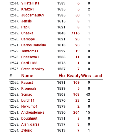
12514
.
Villatallista
1589
6
0
12515
.
Kratzo1
1635
5
2
12516
.
Juggernaut69
1585
50
1
12517
.
Jensis
1615
8
1
12518
.
Peplu
1621
8
1
12519
.
Chaska
1043
7116
11
12520
.
Camppe
1621
23
1
12521
.
Carlos Caudillo
1613
23
1
12522
.
Tomtom11
1592
19
0
12523
.
Chessova1
1588
11
0
12524
.
Carti1188
1575
1
0
12525
.
Green Monkey
1587
7
0
#
Name
Elo
Beauty
Wins
Land
12526
.
Kaugst
1691
109
9
12527
.
Kronosih
1589
5
0
12528
.
Scmao
1508
903
43
12529
.
Lurch11
1570
23
2
12530
.
Hwkump1
1579
2
0
12531
.
Andreademeis
1530
264
15
12532
.
Doughnut
1591
8
0
12533
.
Alan_garza
1597
3
0
12534
.
Zylorjc
1619
7
1