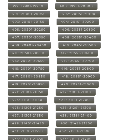
399: 19901-19950
400: 19951-20000
401: 20001-20050
402: 20051-20100
403: 20101-20150
404: 20151-20200
405: 20201-20250
406: 20251-20300
407: 20301-20350
408: 20351-20400
409: 20401-20450
410: 20451-20500
411: 20501-20550
412: 20551-20600
413: 20601-20650
414: 20651-20700
415: 20701-20750
416: 20751-20800
417: 20801-20850
418: 20851-20900
419: 20901-20950
420: 20951-21000
421: 21001-21050
422: 21051-21100
423: 21101-21150
424: 21151-21200
425: 21201-21250
426: 21251-21300
427: 21301-21350
428: 21351-21400
429: 21401-21450
430: 21451-21500
431: 21501-21550
432: 21551-21600
433: 21601-21650
434: 21651-21700