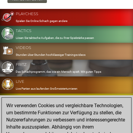
PLAYCHESS
Spielen Sie Online Schach gegen andere
TACTICS
Lösen Sie taktische Aufgaben, die zu Ihrer Spielstärke passen
VIDEOS
Stunden über Stunden hochklassiger Trainingsvideos
FRITZ
Das Schachprogramm, das wie ein Mensch spielt. Mit guten Tipps
LIVE
Live Partien aus laufenden Großmeisterturnieren
OPENINGS
Wir verwenden Cookies und vergleichbare Technologien,
Erfassen und Üben Sie Ihr Eröffnungsrepertoire
um bestimmte Funktionen zur Verfügung zu stellen, die
DATABASE
Nutzererfahrungen zu verbessern und interessengerechte
Acht Millionen starke Partien
Inhalte auszuspielen. Abhängig von ihrem
MYGAMES