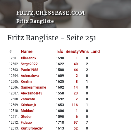
FRITZ.CHESSBASE.COM
Fritz Rangliste
Fritz Rangliste - Seite 251
#
Name
Elo
Beauty
Wins
Land
12501
.
Xiie4ehbx
1590
1
0
12502
.
Serge2022
1622
40
2
12503
.
Paolo1988
1580
44
2
12504
.
Achmatova
1609
2
0
12505
.
Kenlim
1625
8
1
12506
.
Gameismyname
1602
14
0
12507
.
Alexsander43
1558
23
0
12508
.
Zaracato
1592
2
0
12509
.
Krishav_k
1653
116
1
12510
.
Mobius1
1606
1
0
12511
.
Gtudor
1590
6
0
12512
.
Fidago
1718
97
7
12513
.
Kurt Broneder
1613
52
0