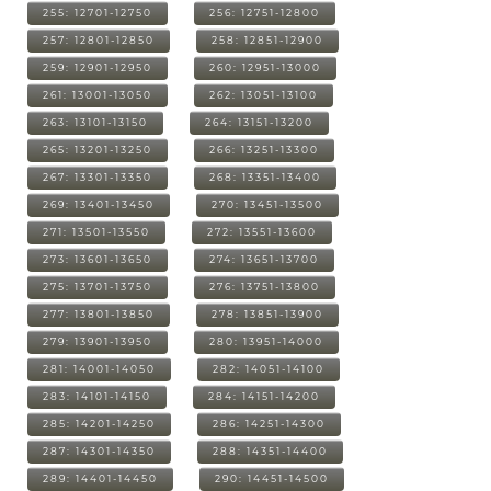
255: 12701-12750
256: 12751-12800
257: 12801-12850
258: 12851-12900
259: 12901-12950
260: 12951-13000
261: 13001-13050
262: 13051-13100
263: 13101-13150
264: 13151-13200
265: 13201-13250
266: 13251-13300
267: 13301-13350
268: 13351-13400
269: 13401-13450
270: 13451-13500
271: 13501-13550
272: 13551-13600
273: 13601-13650
274: 13651-13700
275: 13701-13750
276: 13751-13800
277: 13801-13850
278: 13851-13900
279: 13901-13950
280: 13951-14000
281: 14001-14050
282: 14051-14100
283: 14101-14150
284: 14151-14200
285: 14201-14250
286: 14251-14300
287: 14301-14350
288: 14351-14400
289: 14401-14450
290: 14451-14500