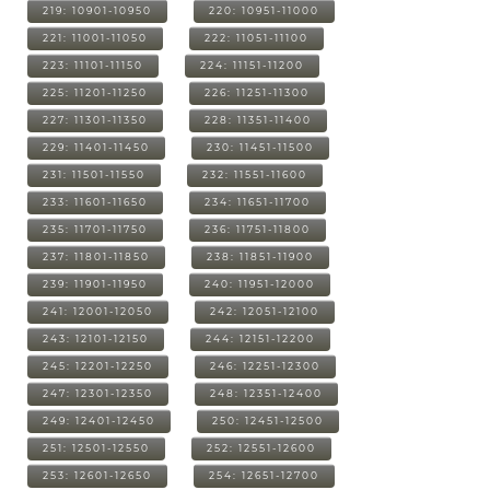
219: 10901-10950
220: 10951-11000
221: 11001-11050
222: 11051-11100
223: 11101-11150
224: 11151-11200
225: 11201-11250
226: 11251-11300
227: 11301-11350
228: 11351-11400
229: 11401-11450
230: 11451-11500
231: 11501-11550
232: 11551-11600
233: 11601-11650
234: 11651-11700
235: 11701-11750
236: 11751-11800
237: 11801-11850
238: 11851-11900
239: 11901-11950
240: 11951-12000
241: 12001-12050
242: 12051-12100
243: 12101-12150
244: 12151-12200
245: 12201-12250
246: 12251-12300
247: 12301-12350
248: 12351-12400
249: 12401-12450
250: 12451-12500
251: 12501-12550
252: 12551-12600
253: 12601-12650
254: 12651-12700