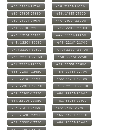
435: 21701-21750
436: 21751-21800
437: 21801-21850
438: 21851-21900
439: 21901-21950
440: 21951-22000
441: 22001-22050
442: 22051-22100
443: 22101-22150
444: 22151-22200
445: 22201-22250
446: 22251-22300
447: 22301-22350
448: 22351-22400
449: 22401-22450
450: 22451-22500
451: 22501-22550
452: 22551-22600
453: 22601-22650
454: 22651-22700
455: 22701-22750
456: 22751-22800
457: 22801-22850
458: 22851-22900
459: 22901-22950
460: 22951-23000
461: 23001-23050
462: 23051-23100
463: 23101-23150
464: 23151-23200
465: 23201-23250
466: 23251-23300
467: 23301-23350
468: 23351-23400
469: 23401-23401