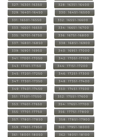
327: 16301-16350
328: 16351-16400
329: 16401-16450
330: 16451-16500
331: 16501-16550
332: 16551-16600
333: 16601-16650
334: 16651-16700
335: 16701-16750
336: 16751-16800
337: 16801-16850
338: 16851-16900
339: 16901-16950
340: 16951-17000
341: 17001-17050
342: 17051-17100
343: 17101-17150
344: 17151-17200
345: 17201-17250
346: 17251-17300
347: 17301-17350
348: 17351-17400
349: 17401-17450
350: 17451-17500
351: 17501-17550
352: 17551-17600
353: 17601-17650
354: 17651-17700
355: 17701-17750
356: 17751-17800
357: 17801-17850
358: 17851-17900
359: 17901-17950
360: 17951-18000
361: 18001-18050
362: 18051-18100