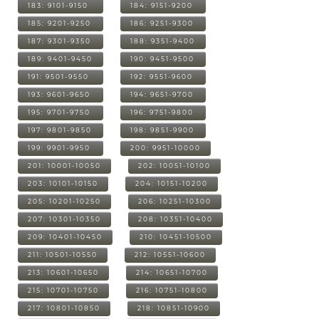
183: 9101-9150
184: 9151-9200
185: 9201-9250
186: 9251-9300
187: 9301-9350
188: 9351-9400
189: 9401-9450
190: 9451-9500
191: 9501-9550
192: 9551-9600
193: 9601-9650
194: 9651-9700
195: 9701-9750
196: 9751-9800
197: 9801-9850
198: 9851-9900
199: 9901-9950
200: 9951-10000
201: 10001-10050
202: 10051-10100
203: 10101-10150
204: 10151-10200
205: 10201-10250
206: 10251-10300
207: 10301-10350
208: 10351-10400
209: 10401-10450
210: 10451-10500
211: 10501-10550
212: 10551-10600
213: 10601-10650
214: 10651-10700
215: 10701-10750
216: 10751-10800
217: 10801-10850
218: 10851-10900