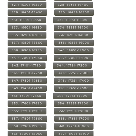
327: 16301-16350
328: 16351-16400
329: 16401-16450
330: 16451-16500
331: 16501-16550
332: 16551-16600
333: 16601-16650
334: 16651-16700
335: 16701-16750
336: 16751-16800
337: 16801-16850
338: 16851-16900
339: 16901-16950
340: 16951-17000
341: 17001-17050
342: 17051-17100
343: 17101-17150
344: 17151-17200
345: 17201-17250
346: 17251-17300
347: 17301-17350
348: 17351-17400
349: 17401-17450
350: 17451-17500
351: 17501-17550
352: 17551-17600
353: 17601-17650
354: 17651-17700
355: 17701-17750
356: 17751-17800
357: 17801-17850
358: 17851-17900
359: 17901-17950
360: 17951-18000
361: 18001-18050
362: 18051-18100