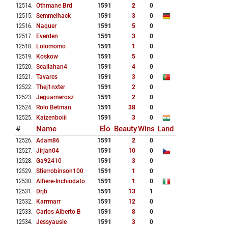
12514
.
Othmane Brd
1591
2
0
12515
.
Semmelhack
1591
3
0
12516
.
Naquer
1591
5
0
12517
.
Everden
1591
3
0
12518
.
Lolomomo
1591
1
0
12519
.
Koskow
1591
5
0
12520
.
Scallahan4
1591
4
0
12521
.
Tavares
1591
3
0
12522
.
Thej1nxter
1591
2
0
12523
.
Jeguarnerosz
1591
2
0
12524
.
Rolo Betman
1591
38
0
12525
.
Kaizenboiii
1591
3
0
#
Name
Elo
Beauty
Wins
Land
12526
.
Adam86
1591
2
0
12527
.
Jirjan04
1591
10
0
12528
.
Ga92410
1591
3
0
12529
.
Stierrobinson100
1591
1
0
12530
.
Alfiere-Inchiodato
1591
1
0
12531
.
Drjb
1591
13
1
12532
.
Karrmarr
1591
12
0
12533
.
Carlos Alberto B
1591
8
0
12534
.
Jessyausie
1591
3
0