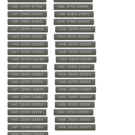
435: 21701-21750
436: 21751-21800
437: 21801-21850
438: 21851-21900
439: 21901-21950
440: 21951-22000
441: 22001-22050
442: 22051-22100
443: 22101-22150
444: 22151-22200
445: 22201-22250
446: 22251-22300
447: 22301-22350
448: 22351-22400
449: 22401-22450
450: 22451-22500
451: 22501-22550
452: 22551-22600
453: 22601-22650
454: 22651-22700
455: 22701-22750
456: 22751-22800
457: 22801-22850
458: 22851-22900
459: 22901-22950
460: 22951-23000
461: 23001-23050
462: 23051-23100
463: 23101-23150
464: 23151-23200
465: 23201-23250
466: 23251-23300
467: 23301-23350
468: 23351-23400
469: 23401-23402