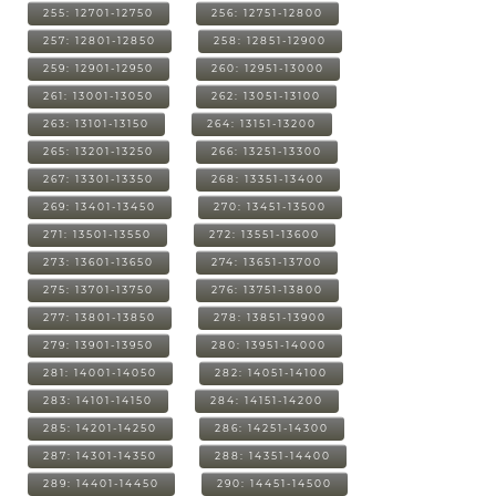
255: 12701-12750
256: 12751-12800
257: 12801-12850
258: 12851-12900
259: 12901-12950
260: 12951-13000
261: 13001-13050
262: 13051-13100
263: 13101-13150
264: 13151-13200
265: 13201-13250
266: 13251-13300
267: 13301-13350
268: 13351-13400
269: 13401-13450
270: 13451-13500
271: 13501-13550
272: 13551-13600
273: 13601-13650
274: 13651-13700
275: 13701-13750
276: 13751-13800
277: 13801-13850
278: 13851-13900
279: 13901-13950
280: 13951-14000
281: 14001-14050
282: 14051-14100
283: 14101-14150
284: 14151-14200
285: 14201-14250
286: 14251-14300
287: 14301-14350
288: 14351-14400
289: 14401-14450
290: 14451-14500