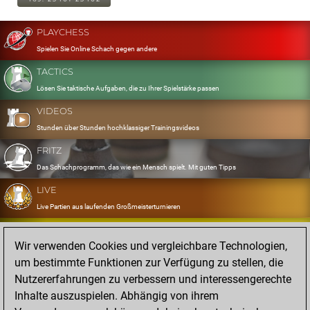
PLAYCHESS
Spielen Sie Online Schach gegen andere
TACTICS
Lösen Sie taktische Aufgaben, die zu Ihrer Spielstärke passen
VIDEOS
Stunden über Stunden hochklassiger Trainingsvideos
FRITZ
Das Schachprogramm, das wie ein Mensch spielt. Mit guten Tipps
LIVE
Live Partien aus laufenden Großmeisterturnieren
OPENINGS
Wir verwenden Cookies und vergleichbare Technologien,
Erfassen und Üben Sie Ihr Eröffnungsrepertoire
um bestimmte Funktionen zur Verfügung zu stellen, die
DATABASE
Nutzererfahrungen zu verbessern und interessengerechte
Acht Millionen starke Partien
Inhalte auszuspielen. Abhängig von ihrem
MYGAMES