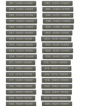
291: 14501-14550
292: 14551-14600
293: 14601-14650
294: 14651-14700
295: 14701-14750
296: 14751-14800
297: 14801-14850
298: 14851-14900
299: 14901-14950
300: 14951-15000
301: 15001-15050
302: 15051-15100
303: 15101-15150
304: 15151-15200
305: 15201-15250
306: 15251-15300
307: 15301-15350
308: 15351-15400
309: 15401-15450
310: 15451-15500
311: 15501-15550
312: 15551-15600
313: 15601-15650
314: 15651-15700
315: 15701-15750
316: 15751-15800
317: 15801-15850
318: 15851-15900
319: 15901-15950
320: 15951-16000
321: 16001-16050
322: 16051-16100
323: 16101-16150
324: 16151-16200
325: 16201-16250
326: 16251-16300