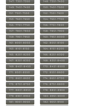
147: 7301-7350
148: 7351-7400
149: 7401-7450
150: 7451-7500
151: 7501-7550
152: 7551-7600
153: 7601-7650
154: 7651-7700
155: 7701-7750
156: 7751-7800
157: 7801-7850
158: 7851-7900
159: 7901-7950
160: 7951-8000
161: 8001-8050
162: 8051-8100
163: 8101-8150
164: 8151-8200
165: 8201-8250
166: 8251-8300
167: 8301-8350
168: 8351-8400
169: 8401-8450
170: 8451-8500
171: 8501-8550
172: 8551-8600
173: 8601-8650
174: 8651-8700
175: 8701-8750
176: 8751-8800
177: 8801-8850
178: 8851-8900
179: 8901-8950
180: 8951-9000
181: 9001-9050
182: 9051-9100