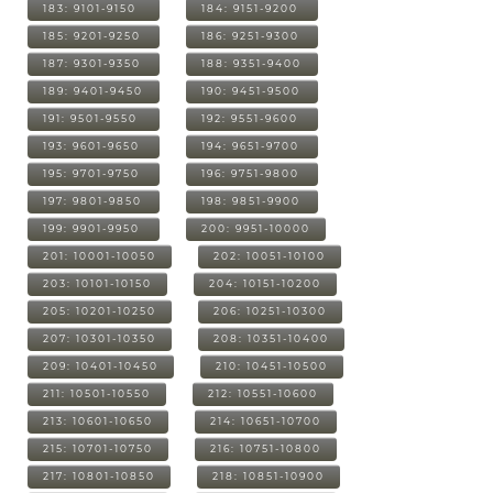
183: 9101-9150
184: 9151-9200
185: 9201-9250
186: 9251-9300
187: 9301-9350
188: 9351-9400
189: 9401-9450
190: 9451-9500
191: 9501-9550
192: 9551-9600
193: 9601-9650
194: 9651-9700
195: 9701-9750
196: 9751-9800
197: 9801-9850
198: 9851-9900
199: 9901-9950
200: 9951-10000
201: 10001-10050
202: 10051-10100
203: 10101-10150
204: 10151-10200
205: 10201-10250
206: 10251-10300
207: 10301-10350
208: 10351-10400
209: 10401-10450
210: 10451-10500
211: 10501-10550
212: 10551-10600
213: 10601-10650
214: 10651-10700
215: 10701-10750
216: 10751-10800
217: 10801-10850
218: 10851-10900