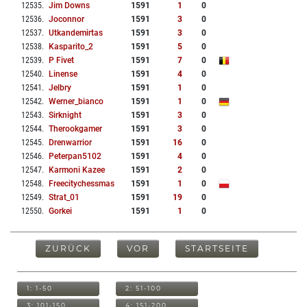
12535
.
Jim Downs
1591
1
0
12536
.
Joconnor
1591
3
0
12537
.
Utkandemirtas
1591
3
0
12538
.
Kasparito_2
1591
5
0
12539
.
P Fivet
1591
7
0
12540
.
Linense
1591
4
0
12541
.
Jelbry
1591
1
0
12542
.
Werner_bianco
1591
1
0
12543
.
Sirknight
1591
3
0
12544
.
Therookgamer
1591
3
0
12545
.
Drenwarrior
1591
16
0
12546
.
Peterpan5102
1591
4
0
12547
.
Karmoni Kazee
1591
2
0
12548
.
Freecitychessmas
1591
1
0
12549
.
Strat_01
1591
19
0
12550
.
Gorkei
1591
1
0
ZURÜCK
VOR
STARTSEITE
1: 1-50
2: 51-100
3: 101-150
4: 151-200