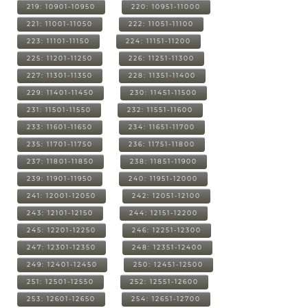
219: 10901-10950
220: 10951-11000
221: 11001-11050
222: 11051-11100
223: 11101-11150
224: 11151-11200
225: 11201-11250
226: 11251-11300
227: 11301-11350
228: 11351-11400
229: 11401-11450
230: 11451-11500
231: 11501-11550
232: 11551-11600
233: 11601-11650
234: 11651-11700
235: 11701-11750
236: 11751-11800
237: 11801-11850
238: 11851-11900
239: 11901-11950
240: 11951-12000
241: 12001-12050
242: 12051-12100
243: 12101-12150
244: 12151-12200
245: 12201-12250
246: 12251-12300
247: 12301-12350
248: 12351-12400
249: 12401-12450
250: 12451-12500
251: 12501-12550
252: 12551-12600
253: 12601-12650
254: 12651-12700