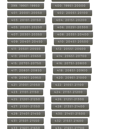
399: 19901-19950
400: 19951-20000
401: 20001-20050
402: 20051-20100
403: 20101-20150
404: 20151-20200
405: 20201-20250
406: 20251-20300
407: 20301-20350
408: 20351-20400
409: 20401-20450
410: 20451-20500
411: 20501-20550
412: 20551-20600
413: 20601-20650
414: 20651-20700
415: 20701-20750
416: 20751-20800
417: 20801-20850
418: 20851-20900
419: 20901-20950
420: 20951-21000
421: 21001-21050
422: 21051-21100
423: 21101-21150
424: 21151-21200
425: 21201-21250
426: 21251-21300
427: 21301-21350
428: 21351-21400
429: 21401-21450
430: 21451-21500
431: 21501-21550
432: 21551-21600
433: 21601-21650
434: 21651-21700