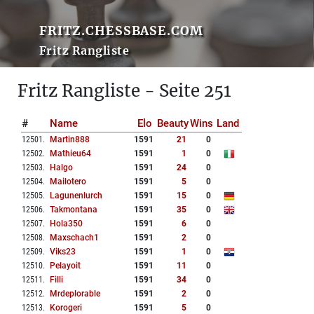
FRITZ.CHESSBASE.COM
Fritz Rangliste
Fritz Rangliste - Seite 251
#
Name
Elo
Beauty
Wins
Land
12501
.
Martin888
1591
21
0
12502
.
Mathieu64
1591
1
0
12503
.
Halgo
1591
24
0
12504
.
Mailotero
1591
5
0
12505
.
Lagunenlurch
1591
15
0
12506
.
Takmontana
1591
35
0
12507
.
Hola350
1591
6
0
12508
.
Maxschach1
1591
2
0
12509
.
Viks23
1591
1
0
12510
.
Pelayoit
1591
11
0
12511
.
Filli
1591
34
0
12512
.
Mrdeplorable
1591
2
0
12513
.
Korogeri
1591
5
0