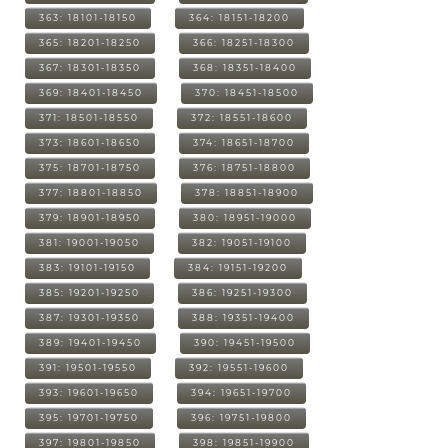
363: 18101-18150
364: 18151-18200
365: 18201-18250
366: 18251-18300
367: 18301-18350
368: 18351-18400
369: 18401-18450
370: 18451-18500
371: 18501-18550
372: 18551-18600
373: 18601-18650
374: 18651-18700
375: 18701-18750
376: 18751-18800
377: 18801-18850
378: 18851-18900
379: 18901-18950
380: 18951-19000
381: 19001-19050
382: 19051-19100
383: 19101-19150
384: 19151-19200
385: 19201-19250
386: 19251-19300
387: 19301-19350
388: 19351-19400
389: 19401-19450
390: 19451-19500
391: 19501-19550
392: 19551-19600
393: 19601-19650
394: 19651-19700
395: 19701-19750
396: 19751-19800
397: 19801-19850
398: 19851-19900