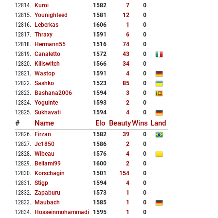
12814
.
Kuroi
1582
7
0
12815
.
Younighteed
1581
12
0
12816
.
Leberkas
1606
1
0
12817
.
Thraxy
1591
6
0
12818
.
Hermann55
1516
74
0
12819
.
Canaletto
1572
43
0
12820
.
Killswitch
1566
34
0
12821
.
Wastop
1591
4
0
12822
.
Sashko
1523
85
0
12823
.
Bashana2006
1594
3
0
12824
.
Yoguinte
1593
2
0
12825
.
Sukhavati
1594
4
0
#
Name
Elo
Beauty
Wins
Land
12826
.
Firzan
1582
39
0
12827
.
Jc1850
1586
2
0
12828
.
Wibeau
1576
4
0
12829
.
Bellami99
1600
2
0
12830
.
Korschagin
1501
154
0
12831
.
Stigp
1594
4
0
12832
.
Zapaburu
1573
1
0
12833
.
Maubach
1585
1
0
12834
.
Hosseinmohammadi
1595
1
0