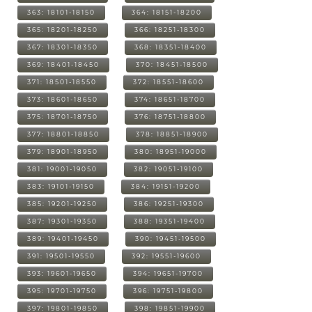
363: 18101-18150
364: 18151-18200
365: 18201-18250
366: 18251-18300
367: 18301-18350
368: 18351-18400
369: 18401-18450
370: 18451-18500
371: 18501-18550
372: 18551-18600
373: 18601-18650
374: 18651-18700
375: 18701-18750
376: 18751-18800
377: 18801-18850
378: 18851-18900
379: 18901-18950
380: 18951-19000
381: 19001-19050
382: 19051-19100
383: 19101-19150
384: 19151-19200
385: 19201-19250
386: 19251-19300
387: 19301-19350
388: 19351-19400
389: 19401-19450
390: 19451-19500
391: 19501-19550
392: 19551-19600
393: 19601-19650
394: 19651-19700
395: 19701-19750
396: 19751-19800
397: 19801-19850
398: 19851-19900