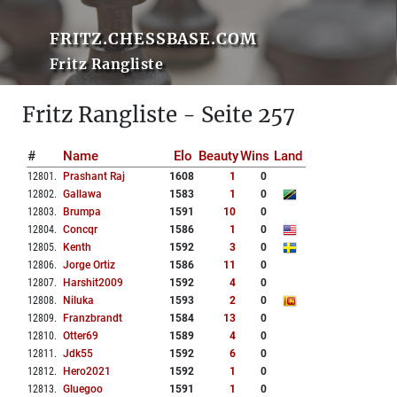
FRITZ.CHESSBASE.COM
Fritz Rangliste
Fritz Rangliste - Seite 257
#
Name
Elo
Beauty
Wins
Land
12801
.
Prashant Raj
1608
1
0
12802
.
Gallawa
1583
1
0
12803
.
Brumpa
1591
10
0
12804
.
Concqr
1586
1
0
12805
.
Kenth
1592
3
0
12806
.
Jorge Ortiz
1586
11
0
12807
.
Harshit2009
1592
4
0
12808
.
Niluka
1593
2
0
12809
.
Franzbrandt
1584
13
0
12810
.
Otter69
1589
4
0
12811
.
Jdk55
1592
6
0
12812
.
Hero2021
1592
1
0
12813
.
Gluegoo
1591
1
0