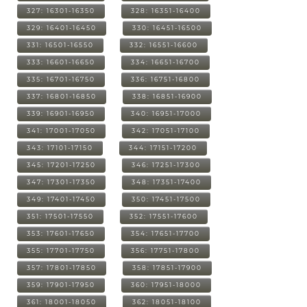
327: 16301-16350
328: 16351-16400
329: 16401-16450
330: 16451-16500
331: 16501-16550
332: 16551-16600
333: 16601-16650
334: 16651-16700
335: 16701-16750
336: 16751-16800
337: 16801-16850
338: 16851-16900
339: 16901-16950
340: 16951-17000
341: 17001-17050
342: 17051-17100
343: 17101-17150
344: 17151-17200
345: 17201-17250
346: 17251-17300
347: 17301-17350
348: 17351-17400
349: 17401-17450
350: 17451-17500
351: 17501-17550
352: 17551-17600
353: 17601-17650
354: 17651-17700
355: 17701-17750
356: 17751-17800
357: 17801-17850
358: 17851-17900
359: 17901-17950
360: 17951-18000
361: 18001-18050
362: 18051-18100