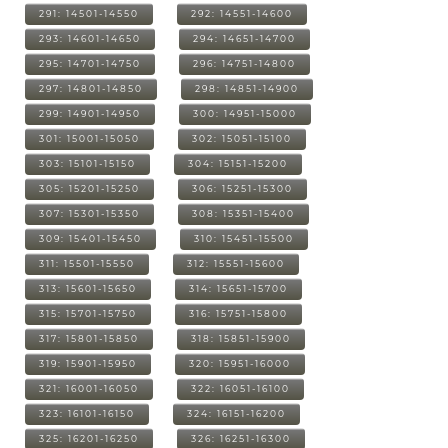
291: 14501-14550
292: 14551-14600
293: 14601-14650
294: 14651-14700
295: 14701-14750
296: 14751-14800
297: 14801-14850
298: 14851-14900
299: 14901-14950
300: 14951-15000
301: 15001-15050
302: 15051-15100
303: 15101-15150
304: 15151-15200
305: 15201-15250
306: 15251-15300
307: 15301-15350
308: 15351-15400
309: 15401-15450
310: 15451-15500
311: 15501-15550
312: 15551-15600
313: 15601-15650
314: 15651-15700
315: 15701-15750
316: 15751-15800
317: 15801-15850
318: 15851-15900
319: 15901-15950
320: 15951-16000
321: 16001-16050
322: 16051-16100
323: 16101-16150
324: 16151-16200
325: 16201-16250
326: 16251-16300