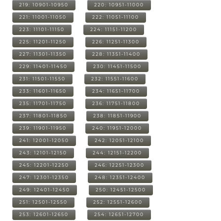
219: 10901-10950
220: 10951-11000
221: 11001-11050
222: 11051-11100
223: 11101-11150
224: 11151-11200
225: 11201-11250
226: 11251-11300
227: 11301-11350
228: 11351-11400
229: 11401-11450
230: 11451-11500
231: 11501-11550
232: 11551-11600
233: 11601-11650
234: 11651-11700
235: 11701-11750
236: 11751-11800
237: 11801-11850
238: 11851-11900
239: 11901-11950
240: 11951-12000
241: 12001-12050
242: 12051-12100
243: 12101-12150
244: 12151-12200
245: 12201-12250
246: 12251-12300
247: 12301-12350
248: 12351-12400
249: 12401-12450
250: 12451-12500
251: 12501-12550
252: 12551-12600
253: 12601-12650
254: 12651-12700