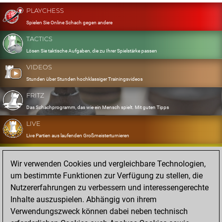
PLAYCHESS
Spielen Sie Online Schach gegen andere
TACTICS
Lösen Sie taktische Aufgaben, die zu Ihrer Spielstärke passen
VIDEOS
Stunden über Stunden hochklassiger Trainingsvideos
FRITZ
Das Schachprogramm, das wie ein Mensch spielt. Mit guten Tipps
LIVE
Live Partien aus laufenden Großmeisterturnieren
OPENINGS
Wir verwenden Cookies und vergleichbare Technologien,
Erfassen und Üben Sie Ihr Eröffnungsrepertoire
um bestimmte Funktionen zur Verfügung zu stellen, die
DATABASE
Nutzererfahrungen zu verbessern und interessengerechte
Acht Millionen starke Partien
Inhalte auszuspielen. Abhängig von ihrem
MYGAMES
Verwendungszweck können dabei neben technisch
Speichern und analysieren Sie eigene Partien in der Cloud