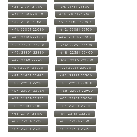
435: 21701-21750
436: 21751-21800
437: 21801-21850
438: 21851-21900
439: 21901-21950
440: 21951-22000
441: 22001-22050
442: 22051-22100
443: 22101-22150
444: 22151-22200
445: 22201-22250
446: 22251-22300
447: 22301-22350
448: 22351-22400
449: 22401-22450
450: 22451-22500
451: 22501-22550
452: 22551-22600
453: 22601-22650
454: 22651-22700
455: 22701-22750
456: 22751-22800
457: 22801-22850
458: 22851-22900
459: 22901-22950
460: 22951-23000
461: 23001-23050
462: 23051-23100
463: 23101-23150
464: 23151-23200
465: 23201-23250
466: 23251-23300
467: 23301-23350
468: 23351-23399