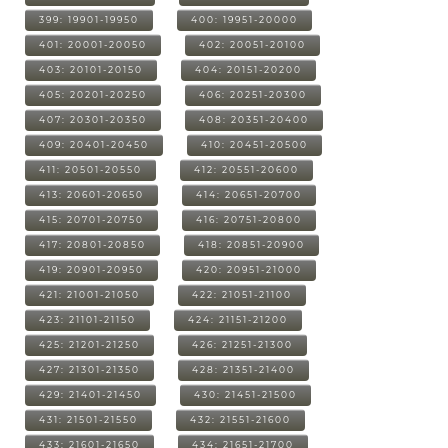
399: 19901-19950
400: 19951-20000
401: 20001-20050
402: 20051-20100
403: 20101-20150
404: 20151-20200
405: 20201-20250
406: 20251-20300
407: 20301-20350
408: 20351-20400
409: 20401-20450
410: 20451-20500
411: 20501-20550
412: 20551-20600
413: 20601-20650
414: 20651-20700
415: 20701-20750
416: 20751-20800
417: 20801-20850
418: 20851-20900
419: 20901-20950
420: 20951-21000
421: 21001-21050
422: 21051-21100
423: 21101-21150
424: 21151-21200
425: 21201-21250
426: 21251-21300
427: 21301-21350
428: 21351-21400
429: 21401-21450
430: 21451-21500
431: 21501-21550
432: 21551-21600
433: 21601-21650
434: 21651-21700