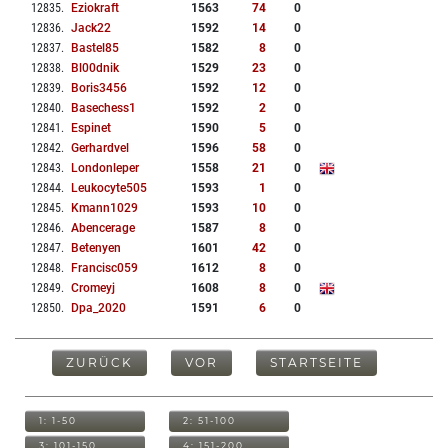
12835
.
Eziokraft
1563
74
0
12836
.
Jack22
1592
14
0
12837
.
Bastel85
1582
8
0
12838
.
Bl00dnik
1529
23
0
12839
.
Boris3456
1592
12
0
12840
.
Basechess1
1592
2
0
12841
.
Espinet
1590
5
0
12842
.
Gerhardvel
1596
58
0
12843
.
Londonleper
1558
21
0
12844
.
Leukocyte505
1593
1
0
12845
.
Kmann1029
1593
10
0
12846
.
Abencerage
1587
8
0
12847
.
Betenyen
1601
42
0
12848
.
Francisc059
1612
8
0
12849
.
Cromeyj
1608
8
0
12850
.
Dpa_2020
1591
6
0
ZURÜCK
VOR
STARTSEITE
1: 1-50
2: 51-100
3: 101-150
4: 151-200