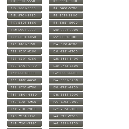
111: 5501-5550
112: 5551-5600
113: 5601-5650
114: 5651-5700
115: 5701-5750
116: 5751-5800
117: 5801-5850
118: 5851-5900
119: 5901-5950
120: 5951-6000
121: 6001-6050
122: 6051-6100
123: 6101-6150
124: 6151-6200
125: 6201-6250
126: 6251-6300
127: 6301-6350
128: 6351-6400
129: 6401-6450
130: 6451-6500
131: 6501-6550
132: 6551-6600
133: 6601-6650
134: 6651-6700
135: 6701-6750
136: 6751-6800
137: 6801-6850
138: 6851-6900
139: 6901-6950
140: 6951-7000
141: 7001-7050
142: 7051-7100
143: 7101-7150
144: 7151-7200
145: 7201-7250
146: 7251-7300