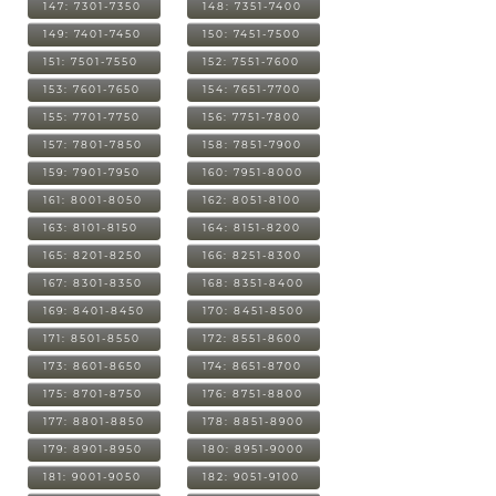
147: 7301-7350
148: 7351-7400
149: 7401-7450
150: 7451-7500
151: 7501-7550
152: 7551-7600
153: 7601-7650
154: 7651-7700
155: 7701-7750
156: 7751-7800
157: 7801-7850
158: 7851-7900
159: 7901-7950
160: 7951-8000
161: 8001-8050
162: 8051-8100
163: 8101-8150
164: 8151-8200
165: 8201-8250
166: 8251-8300
167: 8301-8350
168: 8351-8400
169: 8401-8450
170: 8451-8500
171: 8501-8550
172: 8551-8600
173: 8601-8650
174: 8651-8700
175: 8701-8750
176: 8751-8800
177: 8801-8850
178: 8851-8900
179: 8901-8950
180: 8951-9000
181: 9001-9050
182: 9051-9100