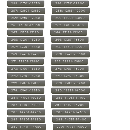
255: 12701-12750
256: 12751-12800
257: 12801-12850
258: 12851-12900
259: 12901-12950
260: 12951-13000
261: 13001-13050
262: 13051-13100
263: 13101-13150
264: 13151-13200
265: 13201-13250
266: 13251-13300
267: 13301-13350
268: 13351-13400
269: 13401-13450
270: 13451-13500
271: 13501-13550
272: 13551-13600
273: 13601-13650
274: 13651-13700
275: 13701-13750
276: 13751-13800
277: 13801-13850
278: 13851-13900
279: 13901-13950
280: 13951-14000
281: 14001-14050
282: 14051-14100
283: 14101-14150
284: 14151-14200
285: 14201-14250
286: 14251-14300
287: 14301-14350
288: 14351-14400
289: 14401-14450
290: 14451-14500