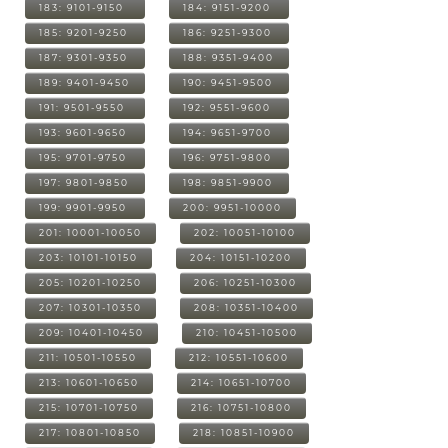
183: 9101-9150
184: 9151-9200
185: 9201-9250
186: 9251-9300
187: 9301-9350
188: 9351-9400
189: 9401-9450
190: 9451-9500
191: 9501-9550
192: 9551-9600
193: 9601-9650
194: 9651-9700
195: 9701-9750
196: 9751-9800
197: 9801-9850
198: 9851-9900
199: 9901-9950
200: 9951-10000
201: 10001-10050
202: 10051-10100
203: 10101-10150
204: 10151-10200
205: 10201-10250
206: 10251-10300
207: 10301-10350
208: 10351-10400
209: 10401-10450
210: 10451-10500
211: 10501-10550
212: 10551-10600
213: 10601-10650
214: 10651-10700
215: 10701-10750
216: 10751-10800
217: 10801-10850
218: 10851-10900