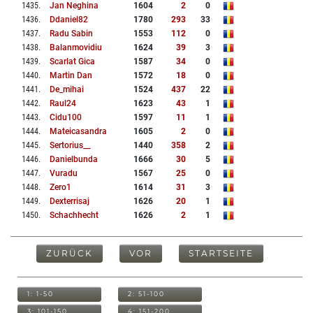
1435
.
Jan Neghina
1604
2
0
1436
.
Ddaniel82
1780
293
33
1437
.
Radu Sabin
1553
112
0
1438
.
Balanmovidiu
1624
39
3
1439
.
Scarlat Gica
1587
34
0
1440
.
Martin Dan
1572
18
0
1441
.
De_mihai
1524
437
22
1442
.
Raul24
1623
43
1
1443
.
Cidu100
1597
11
1
1444
.
Mateicasandra
1605
2
0
1445
.
Sertorius__
1440
358
2
1446
.
Danielbunda
1666
30
5
1447
.
Vuradu
1567
25
0
1448
.
Zero1
1614
31
3
1449
.
Dexterrisaj
1626
20
1
1450
.
Schachhecht
1626
2
1
ZURÜCK
VOR
STARTSEITE
1: 1-50
2: 51-100
3: 101-150
4: 151-200