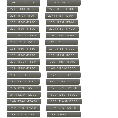
219: 10901-10950
220: 10951-11000
221: 11001-11050
222: 11051-11100
223: 11101-11150
224: 11151-11200
225: 11201-11250
226: 11251-11300
227: 11301-11350
228: 11351-11400
229: 11401-11450
230: 11451-11500
231: 11501-11550
232: 11551-11600
233: 11601-11650
234: 11651-11700
235: 11701-11750
236: 11751-11800
237: 11801-11850
238: 11851-11900
239: 11901-11950
240: 11951-12000
241: 12001-12050
242: 12051-12100
243: 12101-12150
244: 12151-12200
245: 12201-12250
246: 12251-12300
247: 12301-12350
248: 12351-12400
249: 12401-12450
250: 12451-12500
251: 12501-12550
252: 12551-12600
253: 12601-12650
254: 12651-12700