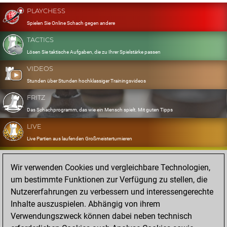
PLAYCHESS
Spielen Sie Online Schach gegen andere
TACTICS
Lösen Sie taktische Aufgaben, die zu Ihrer Spielstärke passen
VIDEOS
Stunden über Stunden hochklassiger Trainingsvideos
FRITZ
Das Schachprogramm, das wie ein Mensch spielt. Mit guten Tipps
LIVE
Live Partien aus laufenden Großmeisterturnieren
OPENINGS
Wir verwenden Cookies und vergleichbare Technologien,
Erfassen und Üben Sie Ihr Eröffnungsrepertoire
um bestimmte Funktionen zur Verfügung zu stellen, die
DATABASE
Nutzererfahrungen zu verbessern und interessengerechte
Acht Millionen starke Partien
Inhalte auszuspielen. Abhängig von ihrem
MYGAMES
Verwendungszweck können dabei neben technisch
Speichern und analysieren Sie eigene Partien in der Cloud