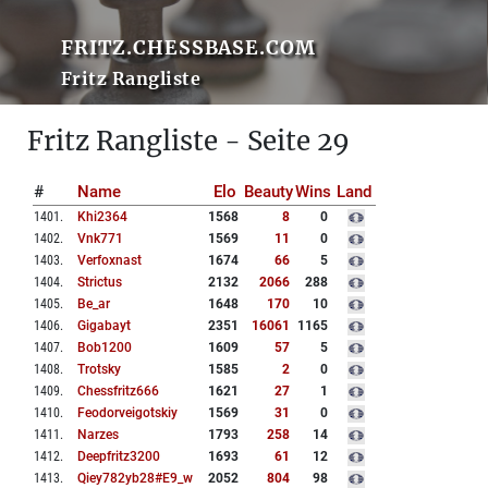
FRITZ.CHESSBASE.COM
Fritz Rangliste
Fritz Rangliste - Seite 29
#
Name
Elo
Beauty
Wins
Land
1401
.
Khi2364
1568
8
0
1402
.
Vnk771
1569
11
0
1403
.
Verfoxnast
1674
66
5
1404
.
Strictus
2132
2066
288
1405
.
Be_ar
1648
170
10
1406
.
Gigabayt
2351
16061
1165
1407
.
Bob1200
1609
57
5
1408
.
Trotsky
1585
2
0
1409
.
Chessfritz666
1621
27
1
1410
.
Feodorveigotskiy
1569
31
0
1411
.
Narzes
1793
258
14
1412
.
Deepfritz3200
1693
61
12
1413
.
Qiey782yb28#e9_w
2052
804
98