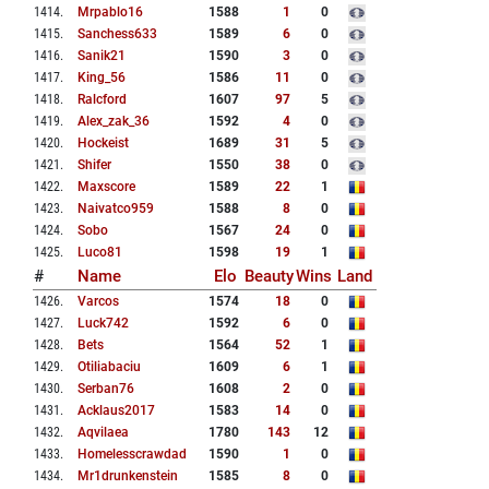
1414
.
Mrpablo16
1588
1
0
1415
.
Sanchess633
1589
6
0
1416
.
Sanik21
1590
3
0
1417
.
King_56
1586
11
0
1418
.
Ralcford
1607
97
5
1419
.
Alex_zak_36
1592
4
0
1420
.
Hockeist
1689
31
5
1421
.
Shifer
1550
38
0
1422
.
Maxscore
1589
22
1
1423
.
Naivatco959
1588
8
0
1424
.
Sobo
1567
24
0
1425
.
Luco81
1598
19
1
#
Name
Elo
Beauty
Wins
Land
1426
.
Varcos
1574
18
0
1427
.
Luck742
1592
6
0
1428
.
Bets
1564
52
1
1429
.
Otiliabaciu
1609
6
1
1430
.
Serban76
1608
2
0
1431
.
Acklaus2017
1583
14
0
1432
.
Aqvilaea
1780
143
12
1433
.
Homelesscrawdad
1590
1
0
1434
.
Mr1drunkenstein
1585
8
0