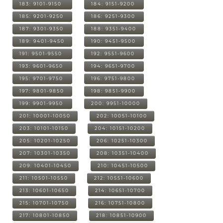
183: 9101-9150
184: 9151-9200
185: 9201-9250
186: 9251-9300
187: 9301-9350
188: 9351-9400
189: 9401-9450
190: 9451-9500
191: 9501-9550
192: 9551-9600
193: 9601-9650
194: 9651-9700
195: 9701-9750
196: 9751-9800
197: 9801-9850
198: 9851-9900
199: 9901-9950
200: 9951-10000
201: 10001-10050
202: 10051-10100
203: 10101-10150
204: 10151-10200
205: 10201-10250
206: 10251-10300
207: 10301-10350
208: 10351-10400
209: 10401-10450
210: 10451-10500
211: 10501-10550
212: 10551-10600
213: 10601-10650
214: 10651-10700
215: 10701-10750
216: 10751-10800
217: 10801-10850
218: 10851-10900