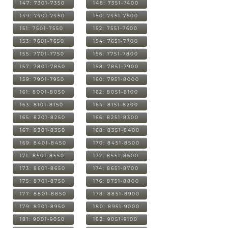
147: 7301-7350
148: 7351-7400
149: 7401-7450
150: 7451-7500
151: 7501-7550
152: 7551-7600
153: 7601-7650
154: 7651-7700
155: 7701-7750
156: 7751-7800
157: 7801-7850
158: 7851-7900
159: 7901-7950
160: 7951-8000
161: 8001-8050
162: 8051-8100
163: 8101-8150
164: 8151-8200
165: 8201-8250
166: 8251-8300
167: 8301-8350
168: 8351-8400
169: 8401-8450
170: 8451-8500
171: 8501-8550
172: 8551-8600
173: 8601-8650
174: 8651-8700
175: 8701-8750
176: 8751-8800
177: 8801-8850
178: 8851-8900
179: 8901-8950
180: 8951-9000
181: 9001-9050
182: 9051-9100