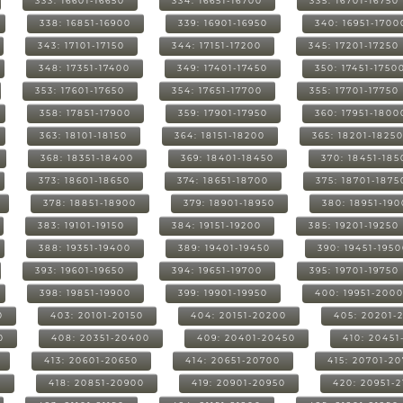
333: 16601-16650
334: 16651-16700
335: 16701-16750
338: 16851-16900
339: 16901-16950
340: 16951-1700
343: 17101-17150
344: 17151-17200
345: 17201-17250
348: 17351-17400
349: 17401-17450
350: 17451-1750
353: 17601-17650
354: 17651-17700
355: 17701-17750
358: 17851-17900
359: 17901-17950
360: 17951-1800
363: 18101-18150
364: 18151-18200
365: 18201-1825
368: 18351-18400
369: 18401-18450
370: 18451-185
373: 18601-18650
374: 18651-18700
375: 18701-1875
378: 18851-18900
379: 18901-18950
380: 18951-19
383: 19101-19150
384: 19151-19200
385: 19201-19250
388: 19351-19400
389: 19401-19450
390: 19451-195
393: 19601-19650
394: 19651-19700
395: 19701-19750
398: 19851-19900
399: 19901-19950
400: 19951-200
0
403: 20101-20150
404: 20151-20200
405: 20201-
0
408: 20351-20400
409: 20401-20450
410: 20451
413: 20601-20650
414: 20651-20700
415: 20701-2
0
418: 20851-20900
419: 20901-20950
420: 20951-