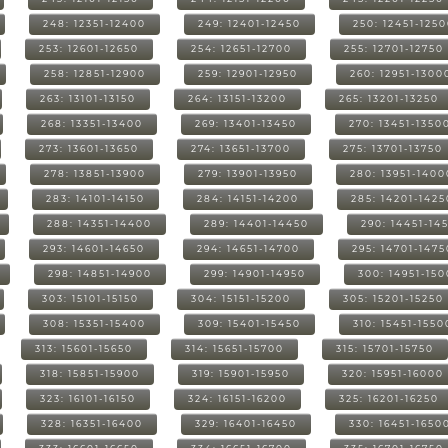
248: 12351-12400
249: 12401-12450
250: 12451-125
253: 12601-12650
254: 12651-12700
255: 12701-12750
258: 12851-12900
259: 12901-12950
260: 12951-1300
263: 13101-13150
264: 13151-13200
265: 13201-13250
268: 13351-13400
269: 13401-13450
270: 13451-1350
273: 13601-13650
274: 13651-13700
275: 13701-13750
278: 13851-13900
279: 13901-13950
280: 13951-1400
283: 14101-14150
284: 14151-14200
285: 14201-1425
288: 14351-14400
289: 14401-14450
290: 14451-14
293: 14601-14650
294: 14651-14700
295: 14701-1475
298: 14851-14900
299: 14901-14950
300: 14951-15
303: 15101-15150
304: 15151-15200
305: 15201-15250
308: 15351-15400
309: 15401-15450
310: 15451-1550
313: 15601-15650
314: 15651-15700
315: 15701-15750
318: 15851-15900
319: 15901-15950
320: 15951-16000
323: 16101-16150
324: 16151-16200
325: 16201-16250
328: 16351-16400
329: 16401-16450
330: 16451-1650