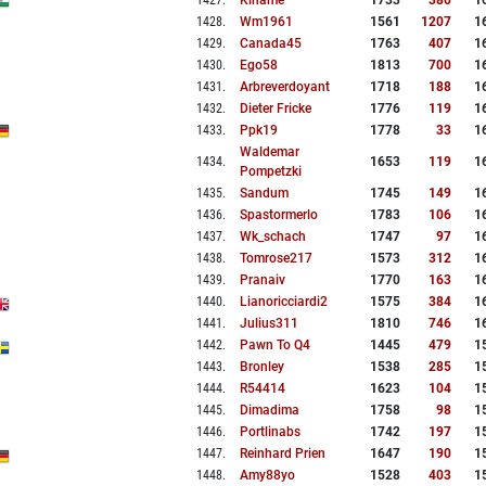
1427
.
Kiname
1733
380
1
1428
.
Wm1961
1561
1207
1
1429
.
Canada45
1763
407
1
1430
.
Ego58
1813
700
1
1431
.
Arbreverdoyant
1718
188
1
1432
.
Dieter Fricke
1776
119
1
1433
.
Ppk19
1778
33
1
Waldemar
1434
.
1653
119
1
Pompetzki
1435
.
Sandum
1745
149
1
1436
.
Spastormerlo
1783
106
1
1437
.
Wk_schach
1747
97
1
1438
.
Tomrose217
1573
312
1
1439
.
Pranaiv
1770
163
1
1440
.
Lianoricciardi2
1575
384
1
1441
.
Julius311
1810
746
1
1442
.
Pawn To Q4
1445
479
1
1443
.
Bronley
1538
285
1
1444
.
R54414
1623
104
1
1445
.
Dimadima
1758
98
1
1446
.
Portlinabs
1742
197
1
1447
.
Reinhard Prien
1647
190
1
1448
.
Amy88yo
1528
403
1