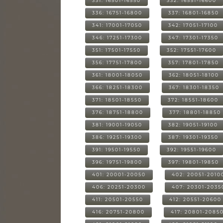
331: 16501-16550
332: 16551-16600
336: 16751-16800
337: 16801-16850
341: 17001-17050
342: 17051-17100
346: 17251-17300
347: 17301-17350
351: 17501-17550
352: 17551-17600
356: 17751-17800
357: 17801-17850
361: 18001-18050
362: 18051-18100
366: 18251-18300
367: 18301-18350
371: 18501-18550
372: 18551-18600
376: 18751-18800
377: 18801-18850
381: 19001-19050
382: 19051-19100
386: 19251-19300
387: 19301-19350
391: 19501-19550
392: 19551-19600
396: 19751-19800
397: 19801-19850
401: 20001-20050
402: 20051-2010
406: 20251-20300
407: 20301-2035
411: 20501-20550
412: 20551-20600
416: 20751-20800
417: 20801-2085