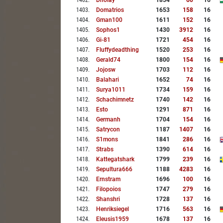
1402
.
Dholay
1854
60
16
1403
.
Domatrios
1653
158
16
1404
.
Gman100
1611
152
16
1405
.
Sophos1
1430
3912
16
1406
.
Gi-81
1721
454
16
1407
.
Fluffydeadthing
1520
253
16
1408
.
Gerald74
1800
154
16
1409
.
Jojosw
1703
112
16
1410
.
Balahari
1652
74
16
1411
.
Surya1011
1734
159
16
1412
.
Schachimnetz
1740
142
16
1413
.
Esto
1291
871
16
1414
.
Germanh
1704
154
16
1415
.
Satrycon
1187
1407
16
1416
.
S1mons
1841
286
16
1417
.
Strabs
1390
614
16
1418
.
Kattegatshark
1799
239
16
1419
.
Sepultura666
1188
4283
16
1420
.
Ernstram
1696
100
16
1421
.
Filopoios
1747
279
16
1422
.
Shanshri
1728
137
16
1423
.
Henriksiegel
1716
563
16
1424
.
Eleusis1959
1678
137
16