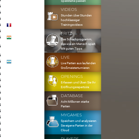
6
Spielstärke passen
6
VIDEOS
6
Stunden über Stunden
6
hochklassiger
6
Trainingsvideos
6
FRITZ
6
Das Schachprogramm,
das wie ein Mensch spielt.
6
Mit guten Tipps
6
LIVE
6
Live Partien aus laufenden
6
Großmeisterturnieren
6
OPENINGS
6
Erfassen und Üben Sie Ihr
6
Eröffnungsrepertoire
6
DATABASE
5
Acht Millionen starke
5
Partien
5
MYGAMES
5
Speichern und analysieren
5
Sie eigene Partien in der
5
Cloud
5
PLAYERS