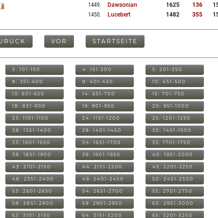
1449
.
Dawsonian
1625
136
1
1450
.
Lucebert
1482
355
1
URÜCK
VOR
STARTSEITE
3: 101-150
4: 151-200
5: 201-250
8: 351-400
9: 401-450
10: 451-500
13: 601-650
14: 651-700
15: 701-750
18: 851-900
19: 901-950
20: 951-1000
23: 1101-1150
24: 1151-1200
25: 1201-1250
28: 1351-1400
29: 1401-1450
30: 1451-1500
33: 1601-1650
34: 1651-1700
35: 1701-1750
38: 1851-1900
39: 1901-1950
40: 1951-2000
43: 2101-2150
44: 2151-2200
45: 2201-2250
48: 2351-2400
49: 2401-2450
50: 2451-2500
53: 2601-2650
54: 2651-2700
55: 2701-2750
58: 2851-2900
59: 2901-2950
60: 2951-3000
63: 3101-3150
64: 3151-3200
65: 3201-3250