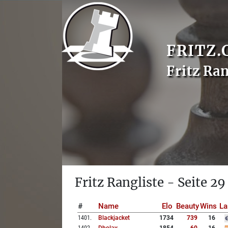
FRITZ.
Fritz Ran
Fritz Rangliste - Seite 29
#
Name
Elo
Beauty
Wins
La
1401
.
Blackjacket
1734
739
16