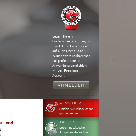
Legen Sie ein
kostenloses Konto an, um
zusätzliche Funktionen
auf allen ChessBase
Webseiten zu bekommen.
Für professionelle
Anwendung empfehlen
wir den Premium
Account.
ANMELDEN
PLAYCHESS
Spielen Sie Online Schach
gegen andere
TACTICS
s
Land
Lösen Sie taktische
6
Aufgaben, die zu Ihrer