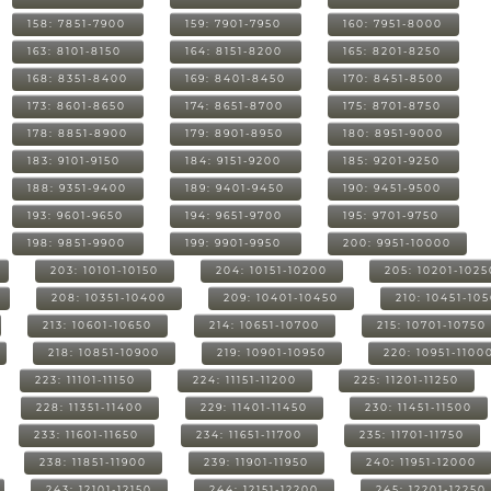
158: 7851-7900
159: 7901-7950
160: 7951-8000
163: 8101-8150
164: 8151-8200
165: 8201-8250
168: 8351-8400
169: 8401-8450
170: 8451-8500
173: 8601-8650
174: 8651-8700
175: 8701-8750
178: 8851-8900
179: 8901-8950
180: 8951-9000
183: 9101-9150
184: 9151-9200
185: 9201-9250
188: 9351-9400
189: 9401-9450
190: 9451-9500
193: 9601-9650
194: 9651-9700
195: 9701-9750
198: 9851-9900
199: 9901-9950
200: 9951-10000
203: 10101-10150
204: 10151-10200
205: 10201-1025
208: 10351-10400
209: 10401-10450
210: 10451-10
213: 10601-10650
214: 10651-10700
215: 10701-10750
218: 10851-10900
219: 10901-10950
220: 10951-1100
223: 11101-11150
224: 11151-11200
225: 11201-11250
228: 11351-11400
229: 11401-11450
230: 11451-11500
233: 11601-11650
234: 11651-11700
235: 11701-11750
238: 11851-11900
239: 11901-11950
240: 11951-12000
243: 12101-12150
244: 12151-12200
245: 12201-12250