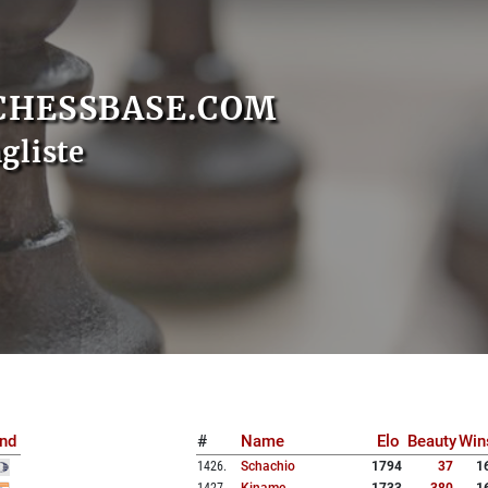
CHESSBASE.COM
gliste
nd
#
Name
Elo
Beauty
Win
1426
.
Schachio
1794
37
1