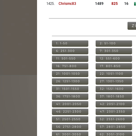
1425
.
Chrismc83
1489
825
16
Z
1: 1-50
2: 51-100
6: 251-300
7: 301-350
11: 501-550
12: 551-600
16: 751-800
17: 801-850
21: 1001-1050
22: 1051-1100
26: 1251-1300
27: 1301-1350
31: 1501-1550
32: 1551-1600
36: 1751-1800
37: 1801-1850
41: 2001-2050
42: 2051-2100
46: 2251-2300
47: 2301-2350
51: 2501-2550
52: 2551-2600
56: 2751-2800
57: 2801-2850
61: 3001-3050
62: 3051-3100