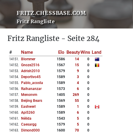
FRITZ.CHESSBASE.COM
Fritz Rangliste
Fritz Rangliste - Seite 284
#
Name
Elo
Beauty
Wins
Land
14151
.
Blommer
1586
14
0
14152
.
Gnoze2516
1567
15
0
14153
.
Adrish2010
1579
9
0
14154
.
Deportivo45
1589
3
0
14155
.
Pablo_acosta
1589
4
0
14156
.
Raihananzar
1573
6
0
14157
.
Menonvm
1405
269
0
14158
.
Beijing Bears
1569
55
0
14159
.
Eashwerl
1589
1
0
14160
.
Api5260
1589
6
0
14161
.
Nélida
1543
5
0
14162
.
Caesargg
1579
5
0
14163
.
Dimond000
1600
70
0