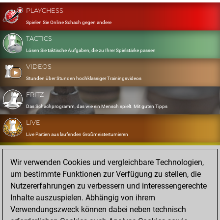
PLAYCHESS
Spielen Sie Online Schach gegen andere
TACTICS
Lösen Sie taktische Aufgaben, die zu Ihrer Spielstärke passen
VIDEOS
Stunden über Stunden hochklassiger Trainingsvideos
FRITZ
Das Schachprogramm, das wie ein Mensch spielt. Mit guten Tipps
LIVE
Live Partien aus laufenden Großmeisterturnieren
OPENINGS
Wir verwenden Cookies und vergleichbare Technologien,
Erfassen und Üben Sie Ihr Eröffnungsrepertoire
um bestimmte Funktionen zur Verfügung zu stellen, die
DATABASE
Nutzererfahrungen zu verbessern und interessengerechte
Acht Millionen starke Partien
Inhalte auszuspielen. Abhängig von ihrem
MYGAMES
Verwendungszweck können dabei neben technisch
Speichern und analysieren Sie eigene Partien in der Cloud