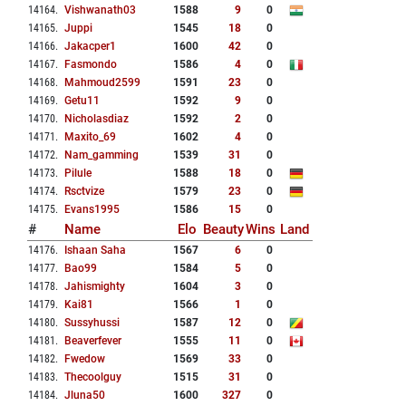
14164
.
Vishwanath03
1588
9
0
14165
.
Juppi
1545
18
0
14166
.
Jakacper1
1600
42
0
14167
.
Fasmondo
1586
4
0
14168
.
Mahmoud2599
1591
23
0
14169
.
Getu11
1592
9
0
14170
.
Nicholasdiaz
1592
2
0
14171
.
Maxito_69
1602
4
0
14172
.
Nam_gamming
1539
31
0
14173
.
Pilule
1588
18
0
14174
.
Rsctvize
1579
23
0
14175
.
Evans1995
1586
15
0
#
Name
Elo
Beauty
Wins
Land
14176
.
Ishaan Saha
1567
6
0
14177
.
Bao99
1584
5
0
14178
.
Jahismighty
1604
3
0
14179
.
Kai81
1566
1
0
14180
.
Sussyhussi
1587
12
0
14181
.
Beaverfever
1555
11
0
14182
.
Fwedow
1569
33
0
14183
.
Thecoolguy
1515
31
0
14184
.
Jluna50
1600
327
0