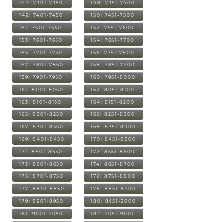
147: 7301-7350
148: 7351-7400
149: 7401-7450
150: 7451-7500
151: 7501-7550
152: 7551-7600
153: 7601-7650
154: 7651-7700
155: 7701-7750
156: 7751-7800
157: 7801-7850
158: 7851-7900
159: 7901-7950
160: 7951-8000
161: 8001-8050
162: 8051-8100
163: 8101-8150
164: 8151-8200
165: 8201-8250
166: 8251-8300
167: 8301-8350
168: 8351-8400
169: 8401-8450
170: 8451-8500
171: 8501-8550
172: 8551-8600
173: 8601-8650
174: 8651-8700
175: 8701-8750
176: 8751-8800
177: 8801-8850
178: 8851-8900
179: 8901-8950
180: 8951-9000
181: 9001-9050
182: 9051-9100