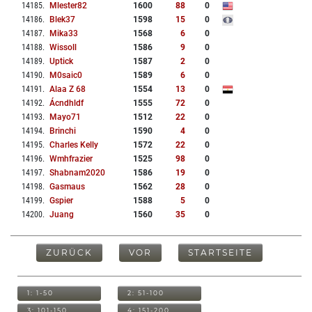
14185
.
Mlester82
1600
88
0
14186
.
Blek37
1598
15
0
14187
.
Mika33
1568
6
0
14188
.
Wissoll
1586
9
0
14189
.
Uptick
1587
2
0
14190
.
M0saic0
1589
6
0
14191
.
Alaa Z 68
1554
13
0
14192
.
Ácndhldf
1555
72
0
14193
.
Mayo71
1512
22
0
14194
.
Brinchi
1590
4
0
14195
.
Charles Kelly
1572
22
0
14196
.
Wmhfrazier
1525
98
0
14197
.
Shabnam2020
1586
19
0
14198
.
Gasmaus
1562
28
0
14199
.
Gspier
1588
5
0
14200
.
Juang
1560
35
0
ZURÜCK
VOR
STARTSEITE
1: 1-50
2: 51-100
3: 101-150
4: 151-200