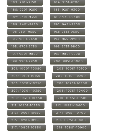
183: 9101-9150
184: 9151-9200
185: 9201-9250
186: 9251-9300
187: 9301-9350
188: 9351-9400
189: 9401-9450
190: 9451-9500
191: 9501-9550
192: 9551-9600
193: 9601-9650
194: 9651-9700
195: 9701-9750
196: 9751-9800
197: 9801-9850
198: 9851-9900
199: 9901-9950
200: 9951-10000
201: 10001-10050
202: 10051-10100
203: 10101-10150
204: 10151-10200
205: 10201-10250
206: 10251-10300
207: 10301-10350
208: 10351-10400
209: 10401-10450
210: 10451-10500
211: 10501-10550
212: 10551-10600
213: 10601-10650
214: 10651-10700
215: 10701-10750
216: 10751-10800
217: 10801-10850
218: 10851-10900