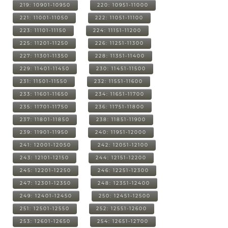
219: 10901-10950
220: 10951-11000
221: 11001-11050
222: 11051-11100
223: 11101-11150
224: 11151-11200
225: 11201-11250
226: 11251-11300
227: 11301-11350
228: 11351-11400
229: 11401-11450
230: 11451-11500
231: 11501-11550
232: 11551-11600
233: 11601-11650
234: 11651-11700
235: 11701-11750
236: 11751-11800
237: 11801-11850
238: 11851-11900
239: 11901-11950
240: 11951-12000
241: 12001-12050
242: 12051-12100
243: 12101-12150
244: 12151-12200
245: 12201-12250
246: 12251-12300
247: 12301-12350
248: 12351-12400
249: 12401-12450
250: 12451-12500
251: 12501-12550
252: 12551-12600
253: 12601-12650
254: 12651-12700