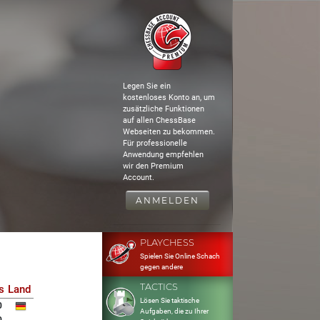
Legen Sie ein
kostenloses Konto an, um
zusätzliche Funktionen
auf allen ChessBase
Webseiten zu bekommen.
Für professionelle
Anwendung empfehlen
wir den Premium
Account.
ANMELDEN
PLAYCHESS
Spielen Sie Online Schach
gegen andere
TACTICS
s
Land
Lösen Sie taktische
0
Aufgaben, die zu Ihrer