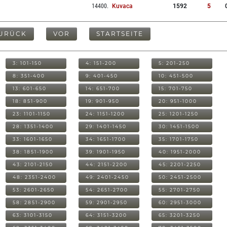
14400
.
Kuvaca
1592
5
URÜCK
VOR
STARTSEITE
3: 101-150
4: 151-200
5: 201-250
8: 351-400
9: 401-450
10: 451-500
13: 601-650
14: 651-700
15: 701-750
18: 851-900
19: 901-950
20: 951-1000
23: 1101-1150
24: 1151-1200
25: 1201-1250
28: 1351-1400
29: 1401-1450
30: 1451-1500
33: 1601-1650
34: 1651-1700
35: 1701-1750
38: 1851-1900
39: 1901-1950
40: 1951-2000
43: 2101-2150
44: 2151-2200
45: 2201-2250
48: 2351-2400
49: 2401-2450
50: 2451-2500
53: 2601-2650
54: 2651-2700
55: 2701-2750
58: 2851-2900
59: 2901-2950
60: 2951-3000
63: 3101-3150
64: 3151-3200
65: 3201-3250