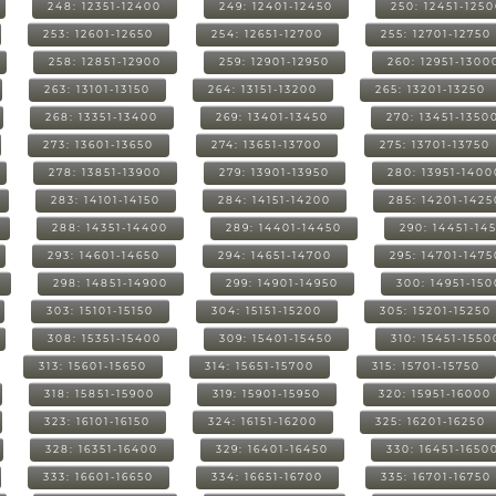
248: 12351-12400
249: 12401-12450
250: 12451-125
253: 12601-12650
254: 12651-12700
255: 12701-12750
258: 12851-12900
259: 12901-12950
260: 12951-1300
263: 13101-13150
264: 13151-13200
265: 13201-13250
268: 13351-13400
269: 13401-13450
270: 13451-1350
273: 13601-13650
274: 13651-13700
275: 13701-13750
278: 13851-13900
279: 13901-13950
280: 13951-1400
283: 14101-14150
284: 14151-14200
285: 14201-1425
288: 14351-14400
289: 14401-14450
290: 14451-14
293: 14601-14650
294: 14651-14700
295: 14701-1475
298: 14851-14900
299: 14901-14950
300: 14951-15
303: 15101-15150
304: 15151-15200
305: 15201-15250
308: 15351-15400
309: 15401-15450
310: 15451-1550
313: 15601-15650
314: 15651-15700
315: 15701-15750
318: 15851-15900
319: 15901-15950
320: 15951-16000
323: 16101-16150
324: 16151-16200
325: 16201-16250
328: 16351-16400
329: 16401-16450
330: 16451-1650
333: 16601-16650
334: 16651-16700
335: 16701-16750