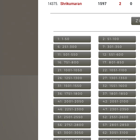
14375
.
Shrikumaran
1597
2
0
Z
1: 1-50
2: 51-100
6: 251-300
7: 301-350
11: 501-550
12: 551-600
16: 751-800
17: 801-850
21: 1001-1050
22: 1051-1100
26: 1251-1300
27: 1301-1350
31: 1501-1550
32: 1551-1600
36: 1751-1800
37: 1801-1850
41: 2001-2050
42: 2051-2100
46: 2251-2300
47: 2301-2350
51: 2501-2550
52: 2551-2600
56: 2751-2800
57: 2801-2850
61: 3001-3050
62: 3051-3100