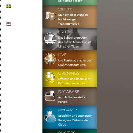
0
Spielstärke passen
0
VIDEOS
0
Stunden über Stunden
0
hochklassiger
0
Trainingsvideos
0
FRITZ
0
Das Schachprogramm,
0
das wie ein Mensch spielt.
Mit guten Tipps
0
0
LIVE
0
Live Partien aus laufenden
Großmeisterturnieren
0
0
OPENINGS
0
Erfassen und Üben Sie Ihr
0
Eröffnungsrepertoire
0
DATABASE
0
Acht Millionen starke
0
Partien
0
MYGAMES
0
Speichern und analysieren
0
Sie eigene Partien in der
0
Cloud
0
PLAYERS