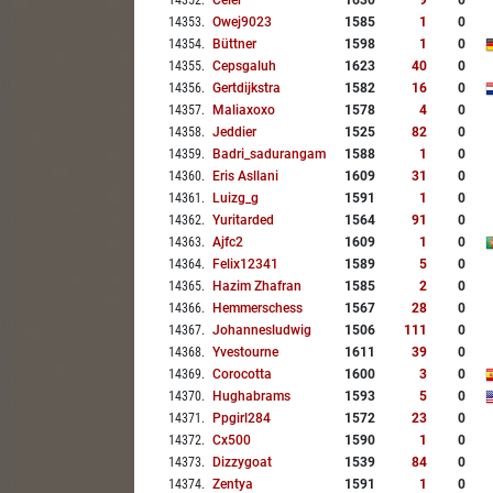
14352
.
Celer
1630
9
0
14353
.
Owej9023
1585
1
0
14354
.
Büttner
1598
1
0
14355
.
Cepsgaluh
1623
40
0
14356
.
Gertdijkstra
1582
16
0
14357
.
Maliaxoxo
1578
4
0
14358
.
Jeddier
1525
82
0
14359
.
Badri_sadurangam
1588
1
0
14360
.
Eris Asllani
1609
31
0
14361
.
Luizg_g
1591
1
0
14362
.
Yuritarded
1564
91
0
14363
.
Ajfc2
1609
1
0
14364
.
Felix12341
1589
5
0
14365
.
Hazim Zhafran
1585
2
0
14366
.
Hemmerschess
1567
28
0
14367
.
Johannesludwig
1506
111
0
14368
.
Yvestourne
1611
39
0
14369
.
Corocotta
1600
3
0
14370
.
Hughabrams
1593
5
0
14371
.
Ppgirl284
1572
23
0
14372
.
Cx500
1590
1
0
14373
.
Dizzygoat
1539
84
0
14374
.
Zentya
1591
1
0