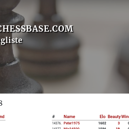
CHESSBASE.COM
gliste
8
nd
#
Name
Elo
Beauty
Win
14376
.
Peter1975
1602
3