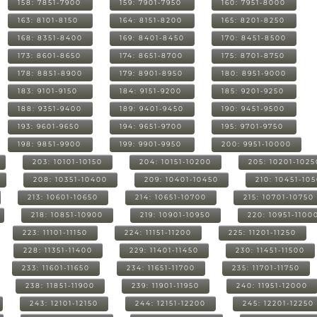
158: 7851-7900
159: 7901-7950
160: 7951-8000
163: 8101-8150
164: 8151-8200
165: 8201-8250
168: 8351-8400
169: 8401-8450
170: 8451-8500
173: 8601-8650
174: 8651-8700
175: 8701-8750
178: 8851-8900
179: 8901-8950
180: 8951-9000
183: 9101-9150
184: 9151-9200
185: 9201-9250
188: 9351-9400
189: 9401-9450
190: 9451-9500
193: 9601-9650
194: 9651-9700
195: 9701-9750
198: 9851-9900
199: 9901-9950
200: 9951-10000
203: 10101-10150
204: 10151-10200
205: 10201-1025
208: 10351-10400
209: 10401-10450
210: 10451-10
213: 10601-10650
214: 10651-10700
215: 10701-10750
218: 10851-10900
219: 10901-10950
220: 10951-1100
223: 11101-11150
224: 11151-11200
225: 11201-11250
228: 11351-11400
229: 11401-11450
230: 11451-11500
233: 11601-11650
234: 11651-11700
235: 11701-11750
238: 11851-11900
239: 11901-11950
240: 11951-12000
243: 12101-12150
244: 12151-12200
245: 12201-12250