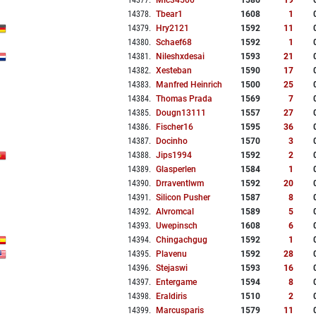
14377
.
Mic34500
1586
19
14378
.
Tbear1
1608
1
14379
.
Hry2121
1592
11
14380
.
Schaef68
1592
1
14381
.
Nileshxdesai
1593
21
14382
.
Xesteban
1590
17
14383
.
Manfred Heinrich
1500
25
14384
.
Thomas Prada
1569
7
14385
.
Dougn13111
1557
27
14386
.
Fischer16
1595
36
14387
.
Docinho
1570
3
14388
.
Jips1994
1592
2
14389
.
Glasperlen
1584
1
14390
.
Drraventlwm
1592
20
14391
.
Silicon Pusher
1587
8
14392
.
Alvromcal
1589
5
14393
.
Uwepinsch
1608
6
14394
.
Chingachgug
1592
1
14395
.
Plavenu
1592
28
14396
.
Stejaswi
1593
16
14397
.
Entergame
1594
8
14398
.
Eraldiris
1510
2
14399
.
Marcusparis
1579
11