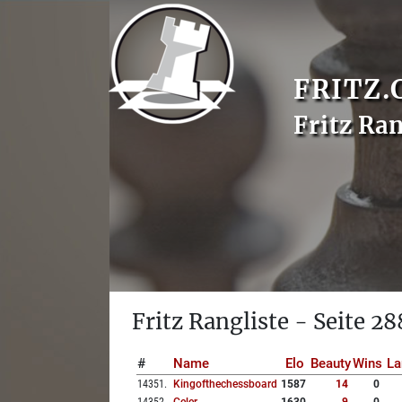
FRITZ.
Fritz Ran
Fritz Rangliste - Seite 28
#
Name
Elo
Beauty
Wins
La
14351
.
Kingofthechessboard
1587
14
0