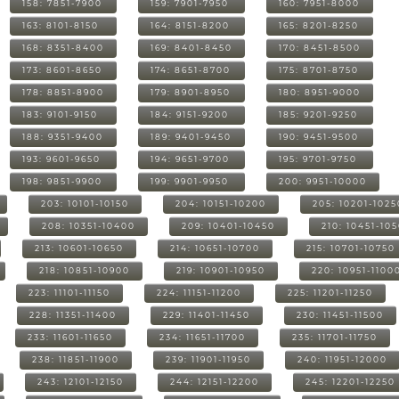
158: 7851-7900
159: 7901-7950
160: 7951-8000
163: 8101-8150
164: 8151-8200
165: 8201-8250
168: 8351-8400
169: 8401-8450
170: 8451-8500
173: 8601-8650
174: 8651-8700
175: 8701-8750
178: 8851-8900
179: 8901-8950
180: 8951-9000
183: 9101-9150
184: 9151-9200
185: 9201-9250
188: 9351-9400
189: 9401-9450
190: 9451-9500
193: 9601-9650
194: 9651-9700
195: 9701-9750
198: 9851-9900
199: 9901-9950
200: 9951-10000
203: 10101-10150
204: 10151-10200
205: 10201-1025
208: 10351-10400
209: 10401-10450
210: 10451-10
213: 10601-10650
214: 10651-10700
215: 10701-10750
218: 10851-10900
219: 10901-10950
220: 10951-1100
223: 11101-11150
224: 11151-11200
225: 11201-11250
228: 11351-11400
229: 11401-11450
230: 11451-11500
233: 11601-11650
234: 11651-11700
235: 11701-11750
238: 11851-11900
239: 11901-11950
240: 11951-12000
243: 12101-12150
244: 12151-12200
245: 12201-12250