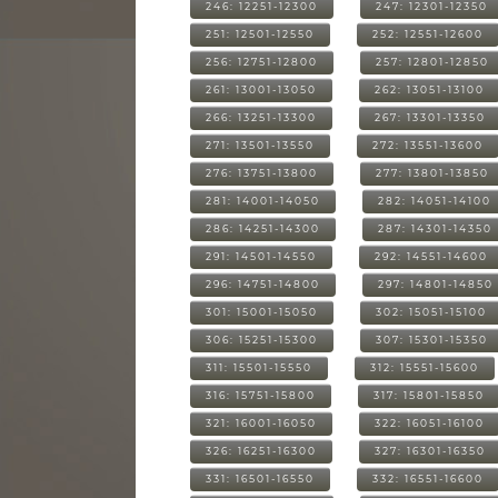
246: 12251-12300
247: 12301-12350
251: 12501-12550
252: 12551-12600
256: 12751-12800
257: 12801-12850
261: 13001-13050
262: 13051-13100
266: 13251-13300
267: 13301-13350
271: 13501-13550
272: 13551-13600
276: 13751-13800
277: 13801-13850
281: 14001-14050
282: 14051-14100
286: 14251-14300
287: 14301-14350
291: 14501-14550
292: 14551-14600
296: 14751-14800
297: 14801-14850
301: 15001-15050
302: 15051-15100
306: 15251-15300
307: 15301-15350
311: 15501-15550
312: 15551-15600
316: 15751-15800
317: 15801-15850
321: 16001-16050
322: 16051-16100
326: 16251-16300
327: 16301-16350
331: 16501-16550
332: 16551-16600