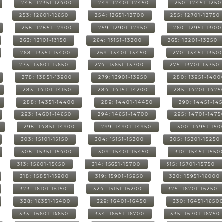
248: 12351-12400
249: 12401-12450
250: 12451-125
253: 12601-12650
254: 12651-12700
255: 12701-12750
258: 12851-12900
259: 12901-12950
260: 12951-1300
263: 13101-13150
264: 13151-13200
265: 13201-13250
268: 13351-13400
269: 13401-13450
270: 13451-1350
273: 13601-13650
274: 13651-13700
275: 13701-13750
278: 13851-13900
279: 13901-13950
280: 13951-1400
283: 14101-14150
284: 14151-14200
285: 14201-1425
288: 14351-14400
289: 14401-14450
290: 14451-14
293: 14601-14650
294: 14651-14700
295: 14701-1475
298: 14851-14900
299: 14901-14950
300: 14951-15
303: 15101-15150
304: 15151-15200
305: 15201-15250
308: 15351-15400
309: 15401-15450
310: 15451-1550
313: 15601-15650
314: 15651-15700
315: 15701-15750
318: 15851-15900
319: 15901-15950
320: 15951-16000
323: 16101-16150
324: 16151-16200
325: 16201-16250
328: 16351-16400
329: 16401-16450
330: 16451-1650
333: 16601-16650
334: 16651-16700
335: 16701-16750