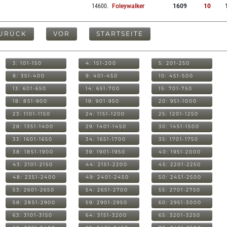
14600
.
Foleywalker
1609
10
URÜCK
VOR
STARTSEITE
3: 101-150
4: 151-200
5: 201-250
8: 351-400
9: 401-450
10: 451-500
13: 601-650
14: 651-700
15: 701-750
18: 851-900
19: 901-950
20: 951-1000
23: 1101-1150
24: 1151-1200
25: 1201-1250
28: 1351-1400
29: 1401-1450
30: 1451-1500
33: 1601-1650
34: 1651-1700
35: 1701-1750
38: 1851-1900
39: 1901-1950
40: 1951-2000
43: 2101-2150
44: 2151-2200
45: 2201-2250
48: 2351-2400
49: 2401-2450
50: 2451-2500
53: 2601-2650
54: 2651-2700
55: 2701-2750
58: 2851-2900
59: 2901-2950
60: 2951-3000
63: 3101-3150
64: 3151-3200
65: 3201-3250