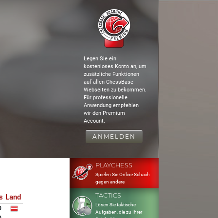
Legen Sie ein
kostenloses Konto an, um
zusätzliche Funktionen
auf allen ChessBase
Webseiten zu bekommen.
Für professionelle
Anwendung empfehlen
wir den Premium
Account.
ANMELDEN
PLAYCHESS
Spielen Sie Online Schach
gegen andere
TACTICS
s
Land
Lösen Sie taktische
0
Aufgaben, die zu Ihrer