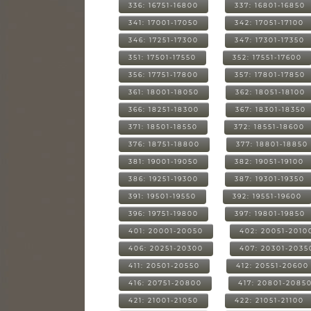
336: 16751-16800
337: 16801-16850
341: 17001-17050
342: 17051-17100
346: 17251-17300
347: 17301-17350
351: 17501-17550
352: 17551-17600
356: 17751-17800
357: 17801-17850
361: 18001-18050
362: 18051-18100
366: 18251-18300
367: 18301-18350
371: 18501-18550
372: 18551-18600
376: 18751-18800
377: 18801-18850
381: 19001-19050
382: 19051-19100
386: 19251-19300
387: 19301-19350
391: 19501-19550
392: 19551-19600
396: 19751-19800
397: 19801-19850
401: 20001-20050
402: 20051-2010
406: 20251-20300
407: 20301-2035
411: 20501-20550
412: 20551-20600
416: 20751-20800
417: 20801-2085
421: 21001-21050
422: 21051-21100