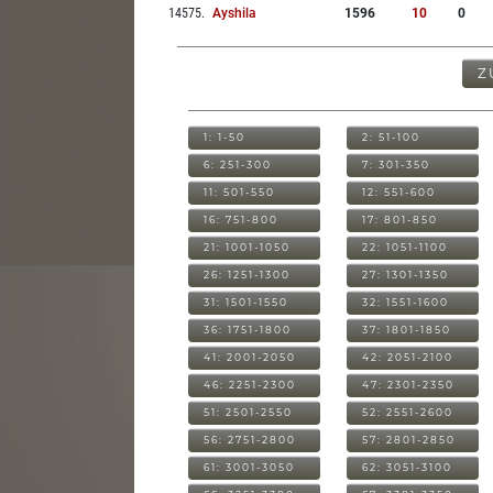
14575
.
Ayshila
1596
10
0
Z
1: 1-50
2: 51-100
6: 251-300
7: 301-350
11: 501-550
12: 551-600
16: 751-800
17: 801-850
21: 1001-1050
22: 1051-1100
26: 1251-1300
27: 1301-1350
31: 1501-1550
32: 1551-1600
36: 1751-1800
37: 1801-1850
41: 2001-2050
42: 2051-2100
46: 2251-2300
47: 2301-2350
51: 2501-2550
52: 2551-2600
56: 2751-2800
57: 2801-2850
61: 3001-3050
62: 3051-3100