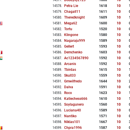
14577
.
Bobbyxyz123
1600
10
14578
.
Petra Lie
1618
10
14579
.
Chagall11
1611
10
14580
.
Theredknight
1609
10
14581
.
Mega62
1600
10
14582
.
Tortu
1520
10
14583
.
Klingone
1580
10
14584
.
Nagaraju999
1589
10
14585
.
Gellert
1593
10
14586
.
Demchenko
1603
10
14587
.
Ac1234567890
1592
10
14588
.
Arcanis
1592
10
14589
.
Tbirdas
1615
10
14590
.
Skull33
1559
10
14591
.
Gmwilfredo
1644
10
14592
.
Dalva
1591
10
14593
.
Roco
1623
10
14594
.
Katiechess666
1610
10
14595
.
Soylagunero
1560
10
14596
.
Luciana40
1589
10
14597
.
Nantiko
1571
10
14598
.
Niklas101
1667
10
14599
.
Chpra1996
1587
10