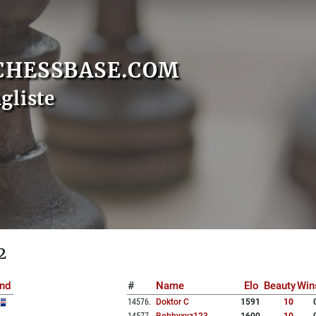
CHESSBASE.COM
gliste
2
nd
#
Name
Elo
Beauty
Win
14576
.
Doktor C
1591
10