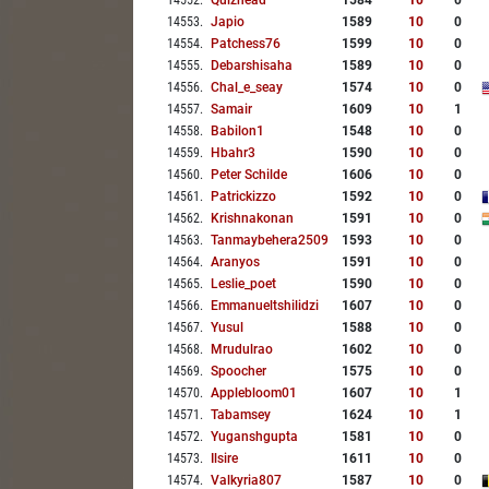
14552
.
Quizhead
1584
10
0
14553
.
Japio
1589
10
0
14554
.
Patchess76
1599
10
0
14555
.
Debarshisaha
1589
10
0
14556
.
Chal_e_seay
1574
10
0
14557
.
Samair
1609
10
1
14558
.
Babilon1
1548
10
0
14559
.
Hbahr3
1590
10
0
14560
.
Peter Schilde
1606
10
0
14561
.
Patrickizzo
1592
10
0
14562
.
Krishnakonan
1591
10
0
14563
.
Tanmaybehera2509
1593
10
0
14564
.
Aranyos
1591
10
0
14565
.
Leslie_poet
1590
10
0
14566
.
Emmanueltshilidzi
1607
10
0
14567
.
Yusul
1588
10
0
14568
.
Mrudulrao
1602
10
0
14569
.
Spoocher
1575
10
0
14570
.
Applebloom01
1607
10
1
14571
.
Tabamsey
1624
10
1
14572
.
Yuganshgupta
1581
10
0
14573
.
Ilsire
1611
10
0
14574
.
Valkyria807
1587
10
0