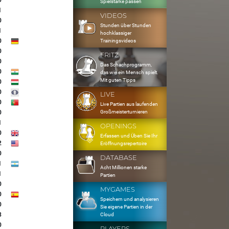
0
Spielstärke passen
1
VIDEOS
0
Stunden über Stunden
1
hochklassiger
0
Trainingsvideos
0
FRITZ
0
Das Schachprogramm,
0
das wie ein Mensch spielt.
Mit guten Tipps
0
0
LIVE
0
Live Partien aus laufenden
Großmeisterturnieren
0
1
OPENINGS
0
Erfassen und Üben Sie Ihr
2
Eröffnungsrepertoire
0
DATABASE
1
Acht Millionen starke
1
Partien
0
MYGAMES
0
Speichern und analysieren
0
Sie eigene Partien in der
3
Cloud
0
PLAYERS