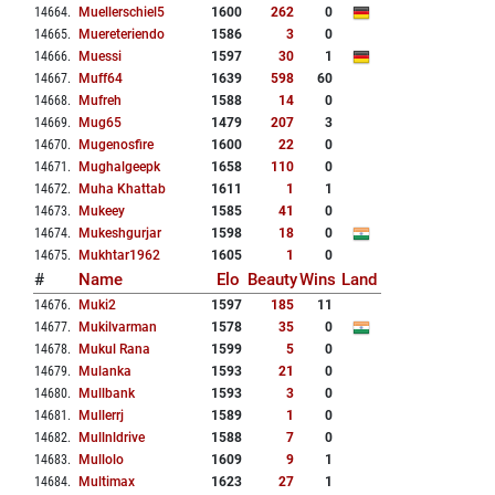
14664
.
Muellerschiel5
1600
262
0
14665
.
Muereteriendo
1586
3
0
14666
.
Muessi
1597
30
1
14667
.
Muff64
1639
598
60
14668
.
Mufreh
1588
14
0
14669
.
Mug65
1479
207
3
14670
.
Mugenosfire
1600
22
0
14671
.
Mughalgeepk
1658
110
0
14672
.
Muha Khattab
1611
1
1
14673
.
Mukeey
1585
41
0
14674
.
Mukeshgurjar
1598
18
0
14675
.
Mukhtar1962
1605
1
0
#
Name
Elo
Beauty
Wins
Land
14676
.
Muki2
1597
185
11
14677
.
Mukilvarman
1578
35
0
14678
.
Mukul Rana
1599
5
0
14679
.
Mulanka
1593
21
0
14680
.
Mullbank
1593
3
0
14681
.
Mullerrj
1589
1
0
14682
.
Mullnldrive
1588
7
0
14683
.
Mullolo
1609
9
1
14684
.
Multimax
1623
27
1