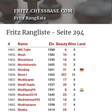
FRITZ.CHESSBASE.COM
Fritz Rangliste
Fritz Rangliste - Seite 294
#
Name
Elo
Beauty
Wins
Land
14651
.
Mtt-Trghr
1588
6
0
14652
.
Muah
1582
10
0
14653
.
Mucamaca
1590
14
0
14654
.
Muchobarato
1605
15
2
14655
.
Muckisg
1601
31
0
14656
.
Mucn1
1565
257
12
14657
.
Muddyapex
1593
17
0
14658
.
Mudit Gupta
1557
20
0
14659
.
Muditgarg94
1591
8
0
14660
.
Mudman2018
1645
23
2
14661
.
Mudreshwar090
1572
14
0
14662
.
Mudriapapus
1598
17
4
14663
.
Mueba
1614
24
1