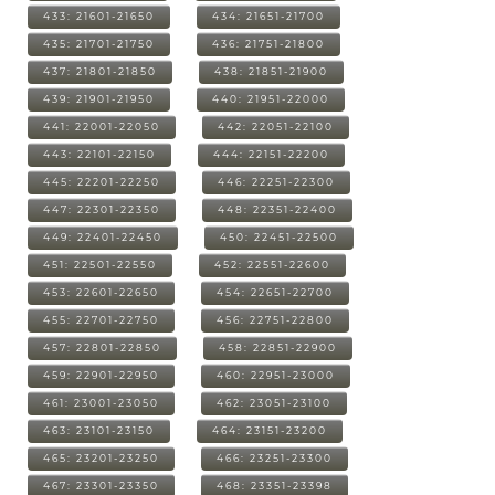
433: 21601-21650
434: 21651-21700
435: 21701-21750
436: 21751-21800
437: 21801-21850
438: 21851-21900
439: 21901-21950
440: 21951-22000
441: 22001-22050
442: 22051-22100
443: 22101-22150
444: 22151-22200
445: 22201-22250
446: 22251-22300
447: 22301-22350
448: 22351-22400
449: 22401-22450
450: 22451-22500
451: 22501-22550
452: 22551-22600
453: 22601-22650
454: 22651-22700
455: 22701-22750
456: 22751-22800
457: 22801-22850
458: 22851-22900
459: 22901-22950
460: 22951-23000
461: 23001-23050
462: 23051-23100
463: 23101-23150
464: 23151-23200
465: 23201-23250
466: 23251-23300
467: 23301-23350
468: 23351-23398