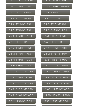
217: 10801-10850
218: 10851-10900
219: 10901-10950
220: 10951-11000
221: 11001-11050
222: 11051-11100
223: 11101-11150
224: 11151-11200
225: 11201-11250
226: 11251-11300
227: 11301-11350
228: 11351-11400
229: 11401-11450
230: 11451-11500
231: 11501-11550
232: 11551-11600
233: 11601-11650
234: 11651-11700
235: 11701-11750
236: 11751-11800
237: 11801-11850
238: 11851-11900
239: 11901-11950
240: 11951-12000
241: 12001-12050
242: 12051-12100
243: 12101-12150
244: 12151-12200
245: 12201-12250
246: 12251-12300
247: 12301-12350
248: 12351-12400
249: 12401-12450
250: 12451-12500
251: 12501-12550
252: 12551-12600