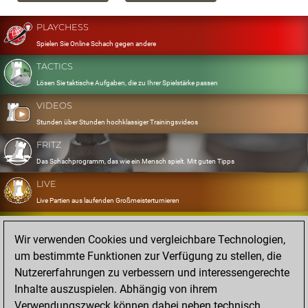
PLAYCHESS
Spielen Sie Online Schach gegen andere
TACTICS
Lösen Sie taktische Aufgaben, die zu Ihrer Spielstärke passen
VIDEOS
Stunden über Stunden hochklassiger Trainingsvideos
FRITZ
Das Schachprogramm, das wie ein Mensch spielt. Mit guten Tipps
LIVE
Live Partien aus laufenden Großmeisterturnieren
OPENINGS
Wir verwenden Cookies und vergleichbare Technologien,
Erfassen und Üben Sie Ihr Eröffnungsrepertoire
um bestimmte Funktionen zur Verfügung zu stellen, die
DATABASE
Nutzererfahrungen zu verbessern und interessengerechte
Acht Millionen starke Partien
Inhalte auszuspielen. Abhängig von ihrem
MYGAMES
Verwendungszweck können dabei neben technisch