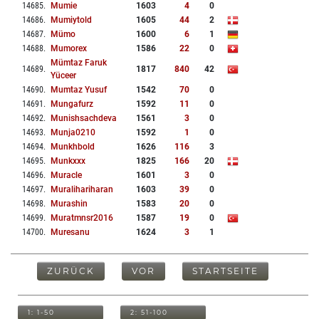
14685
.
Mumie
1603
4
0
14686
.
Mumiytold
1605
44
2
14687
.
Mümo
1600
6
1
14688
.
Mumorex
1586
22
0
Mümtaz Faruk
14689
.
1817
840
42
Yüceer
14690
.
Mumtaz Yusuf
1542
70
0
14691
.
Mungafurz
1592
11
0
14692
.
Munishsachdeva
1561
3
0
14693
.
Munja0210
1592
1
0
14694
.
Munkhbold
1626
116
3
14695
.
Munkxxx
1825
166
20
14696
.
Muracle
1601
3
0
14697
.
Muralihariharan
1603
39
0
14698
.
Murashin
1583
20
0
14699
.
Muratmnsr2016
1587
19
0
14700
.
Muresanu
1624
3
1
ZURÜCK
VOR
STARTSEITE
1: 1-50
2: 51-100