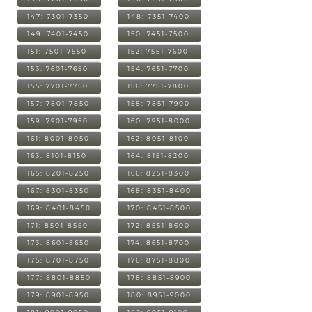
147: 7301-7350
148: 7351-7400
149: 7401-7450
150: 7451-7500
151: 7501-7550
152: 7551-7600
153: 7601-7650
154: 7651-7700
155: 7701-7750
156: 7751-7800
157: 7801-7850
158: 7851-7900
159: 7901-7950
160: 7951-8000
161: 8001-8050
162: 8051-8100
163: 8101-8150
164: 8151-8200
165: 8201-8250
166: 8251-8300
167: 8301-8350
168: 8351-8400
169: 8401-8450
170: 8451-8500
171: 8501-8550
172: 8551-8600
173: 8601-8650
174: 8651-8700
175: 8701-8750
176: 8751-8800
177: 8801-8850
178: 8851-8900
179: 8901-8950
180: 8951-9000