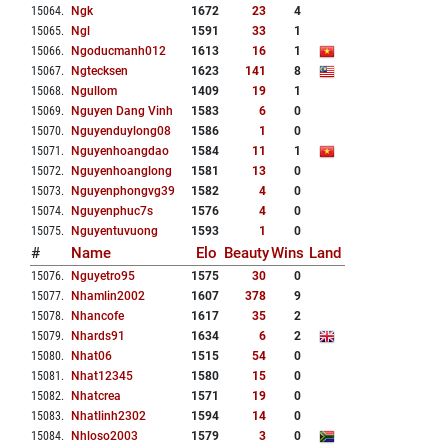
15064
.
Ngk
1672
23
4
15065
.
Ngl
1591
33
1
15066
.
Ngoducmanh012
1613
16
1
15067
.
Ngtecksen
1623
141
8
15068
.
Ngullom
1409
19
1
15069
.
Nguyen Dang Vinh
1583
6
0
15070
.
Nguyenduylong08
1586
1
0
15071
.
Nguyenhoangdao
1584
11
1
15072
.
Nguyenhoanglong
1581
13
0
15073
.
Nguyenphongvg39
1582
4
0
15074
.
Nguyenphuc7s
1576
4
0
15075
.
Nguyentuvuong
1593
1
0
#
Name
Elo
Beauty
Wins
Land
15076
.
Nguyetro95
1575
30
0
15077
.
Nhamlin2002
1607
378
9
15078
.
Nhancofe
1617
35
2
15079
.
Nhards91
1634
6
2
15080
.
Nhat06
1515
54
0
15081
.
Nhat12345
1580
15
0
15082
.
Nhatcrea
1571
19
0
15083
.
Nhatlinh2302
1594
14
0
15084
.
Nhloso2003
1579
3
0