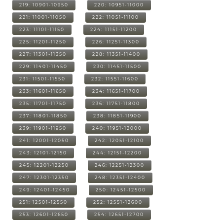
219: 10901-10950
220: 10951-11000
221: 11001-11050
222: 11051-11100
223: 11101-11150
224: 11151-11200
225: 11201-11250
226: 11251-11300
227: 11301-11350
228: 11351-11400
229: 11401-11450
230: 11451-11500
231: 11501-11550
232: 11551-11600
233: 11601-11650
234: 11651-11700
235: 11701-11750
236: 11751-11800
237: 11801-11850
238: 11851-11900
239: 11901-11950
240: 11951-12000
241: 12001-12050
242: 12051-12100
243: 12101-12150
244: 12151-12200
245: 12201-12250
246: 12251-12300
247: 12301-12350
248: 12351-12400
249: 12401-12450
250: 12451-12500
251: 12501-12550
252: 12551-12600
253: 12601-12650
254: 12651-12700