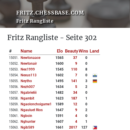
FRITZ.CHESSBASE.COM
Fritz Rangliste
Fritz Rangliste - Seite 302
#
Name
Elo
Beauty
Wins
Land
15051
.
Newtonaace
1565
37
0
15052
.
Newtonair
1600
9
0
15053
.
Nex1999
1545
110
8
15054
.
Nexus113
1602
7
0
15055
.
Neytho
1495
141
3
15056
.
Nezh007
1634
5
2
15057
.
Ngabrieliii
1482
34
0
15058
.
Ngambit
1623
187
1
15059
.
Ngaolonchoigame1
1589
12
0
15060
.
Ngauluet Rios
1647
9
2
15061
.
Ngboin
1591
4
0
15062
.
Nghunter
1607
4
1
15063
.
Ngib589
1661
2017
127