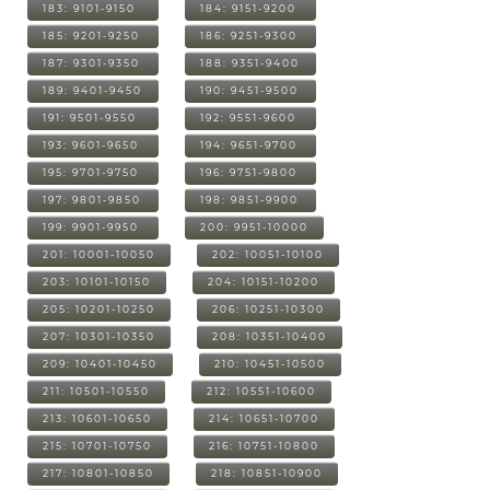
183: 9101-9150
184: 9151-9200
185: 9201-9250
186: 9251-9300
187: 9301-9350
188: 9351-9400
189: 9401-9450
190: 9451-9500
191: 9501-9550
192: 9551-9600
193: 9601-9650
194: 9651-9700
195: 9701-9750
196: 9751-9800
197: 9801-9850
198: 9851-9900
199: 9901-9950
200: 9951-10000
201: 10001-10050
202: 10051-10100
203: 10101-10150
204: 10151-10200
205: 10201-10250
206: 10251-10300
207: 10301-10350
208: 10351-10400
209: 10401-10450
210: 10451-10500
211: 10501-10550
212: 10551-10600
213: 10601-10650
214: 10651-10700
215: 10701-10750
216: 10751-10800
217: 10801-10850
218: 10851-10900