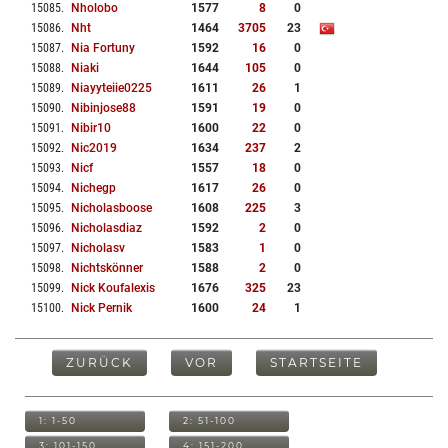
15085
.
Nholobo
1577
8
0
15086
.
Nht
1464
3705
23
15087
.
Nia Fortuny
1592
16
0
15088
.
Niaki
1644
105
0
15089
.
Niayyteiie0225
1611
26
1
15090
.
Nibinjose88
1591
19
0
15091
.
Nibir10
1600
22
0
15092
.
Nic2019
1634
237
2
15093
.
Nicf
1557
18
0
15094
.
Nichegp
1617
26
0
15095
.
Nicholasboose
1608
225
3
15096
.
Nicholasdiaz
1592
2
0
15097
.
Nicholasv
1583
1
0
15098
.
Nichtskönner
1588
2
0
15099
.
Nick Koufalexis
1676
325
23
15100
.
Nick Pernik
1600
24
1
ZURÜCK
VOR
STARTSEITE
1: 1-50
2: 51-100
3: 101-150
4: 151-200