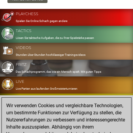
PLAYCHESS
Spielen Sie Online Schach gegen andere
TACTICS
Lösen Sie taktische Aufgaben, die zu Ihrer Spielstärke passen
VIDEOS
Stunden über Stunden hochklassiger Trainingsvideos
FRITZ
Das Schachprogramm, das wie ein Mensch spielt. Mit guten Tipps
LIVE
Live Partien aus laufenden Großmeisterturnieren
OPENINGS
Wir verwenden Cookies und vergleichbare Technologien,
Erfassen und Üben Sie Ihr Eröffnungsrepertoire
um bestimmte Funktionen zur Verfügung zu stellen, die
DATABASE
Nutzererfahrungen zu verbessern und interessengerechte
Acht Millionen starke Partien
Inhalte auszuspielen. Abhängig von ihrem
MYGAMES