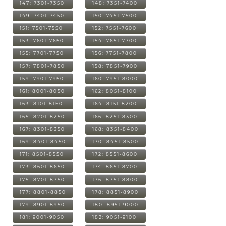
147: 7301-7350
148: 7351-7400
149: 7401-7450
150: 7451-7500
151: 7501-7550
152: 7551-7600
153: 7601-7650
154: 7651-7700
155: 7701-7750
156: 7751-7800
157: 7801-7850
158: 7851-7900
159: 7901-7950
160: 7951-8000
161: 8001-8050
162: 8051-8100
163: 8101-8150
164: 8151-8200
165: 8201-8250
166: 8251-8300
167: 8301-8350
168: 8351-8400
169: 8401-8450
170: 8451-8500
171: 8501-8550
172: 8551-8600
173: 8601-8650
174: 8651-8700
175: 8701-8750
176: 8751-8800
177: 8801-8850
178: 8851-8900
179: 8901-8950
180: 8951-9000
181: 9001-9050
182: 9051-9100