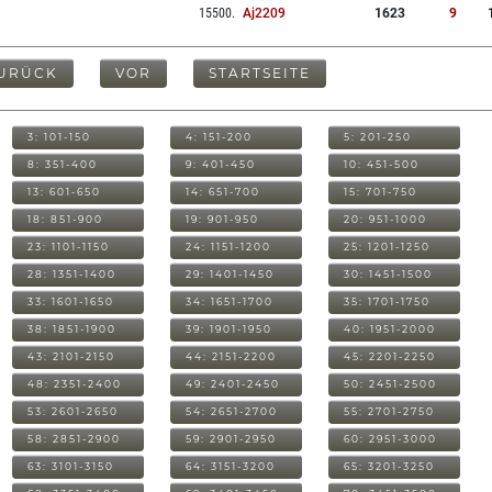
15500
.
Aj2209
1623
9
URÜCK
VOR
STARTSEITE
3: 101-150
4: 151-200
5: 201-250
8: 351-400
9: 401-450
10: 451-500
13: 601-650
14: 651-700
15: 701-750
18: 851-900
19: 901-950
20: 951-1000
23: 1101-1150
24: 1151-1200
25: 1201-1250
28: 1351-1400
29: 1401-1450
30: 1451-1500
33: 1601-1650
34: 1651-1700
35: 1701-1750
38: 1851-1900
39: 1901-1950
40: 1951-2000
43: 2101-2150
44: 2151-2200
45: 2201-2250
48: 2351-2400
49: 2401-2450
50: 2451-2500
53: 2601-2650
54: 2651-2700
55: 2701-2750
58: 2851-2900
59: 2901-2950
60: 2951-3000
63: 3101-3150
64: 3151-3200
65: 3201-3250