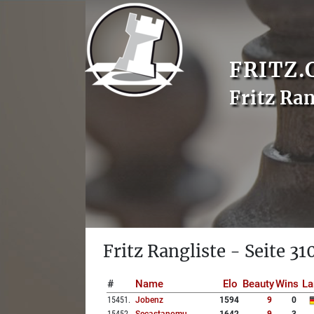
FRITZ.
Fritz Ran
Fritz Rangliste - Seite 31
#
Name
Elo
Beauty
Wins
La
15451
.
Jobenz
1594
9
0