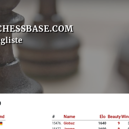
CHESSBASE.COM
gliste
0
nd
#
Name
Elo
Beauty
Win
15476
.
Giobaz
1640
9