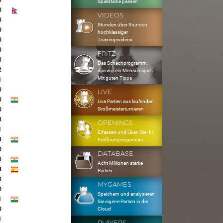
0
Spielstärke passen
0
VIDEOS
0
Stunden über Stunden
0
hochklassiger
0
Trainingsvideos
0
FRITZ
3
Das Schachprogramm,
2
das wie ein Mensch spielt.
Mit guten Tipps
1
0
LIVE
0
Live Partien aus laufenden
Großmeisterturnieren
0
3
OPENINGS
1
Erfassen und Üben Sie Ihr
3
Eröffnungsrepertoire
0
DATABASE
0
Acht Millionen starke
3
Partien
0
MYGAMES
0
Speichern und analysieren
1
Sie eigene Partien in der
0
Cloud
1
PLAYERS