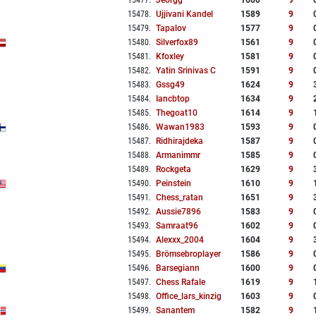
15477
.
Jeorgg
1600
9
15478
.
Ujjivani Kandel
1589
9
15479
.
Tapalov
1577
9
15480
.
Silverfox89
1561
9
15481
.
Kfoxley
1581
9
15482
.
Yatin Srinivas C
1591
9
15483
.
Gssg49
1624
9
15484
.
Iancbtop
1634
9
15485
.
Thegoat10
1614
9
15486
.
Wawan1983
1593
9
15487
.
Ridhirajdeka
1587
9
15488
.
Armanimmr
1585
9
15489
.
Rockgeta
1629
9
15490
.
Peinstein
1610
9
15491
.
Chess_ratan
1651
9
15492
.
Aussie7896
1583
9
15493
.
Samraat96
1602
9
15494
.
Alexxx_2004
1604
9
15495
.
Brömsebroplayer
1586
9
15496
.
Barsegiann
1600
9
15497
.
Chess Rafale
1619
9
15498
.
Office_lars_kinzig
1603
9
15499
.
Sanantem
1582
9