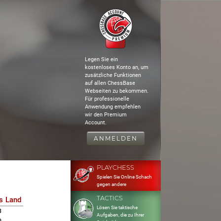
Legen Sie ein
kostenloses Konto an, um
zusätzliche Funktionen
auf allen ChessBase
Webseiten zu bekommen.
Für professionelle
Anwendung empfehlen
wir den Premium
Account.
ANMELDEN
PLAYCHESS
Spielen Sie Online Schach
gegen andere
TACTICS
s
Land
Lösen Sie taktische
3
Aufgaben, die zu Ihrer