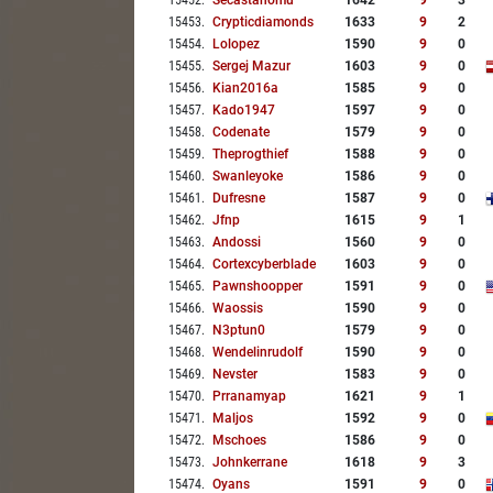
15452
.
Secastanomu
1642
9
3
15453
.
Crypticdiamonds
1633
9
2
15454
.
Lolopez
1590
9
0
15455
.
Sergej Mazur
1603
9
0
15456
.
Kian2016a
1585
9
0
15457
.
Kado1947
1597
9
0
15458
.
Codenate
1579
9
0
15459
.
Theprogthief
1588
9
0
15460
.
Swanleyoke
1586
9
0
15461
.
Dufresne
1587
9
0
15462
.
Jfnp
1615
9
1
15463
.
Andossi
1560
9
0
15464
.
Cortexcyberblade
1603
9
0
15465
.
Pawnshoopper
1591
9
0
15466
.
Waossis
1590
9
0
15467
.
N3ptun0
1579
9
0
15468
.
Wendelinrudolf
1590
9
0
15469
.
Nevster
1583
9
0
15470
.
Prranamyap
1621
9
1
15471
.
Maljos
1592
9
0
15472
.
Mschoes
1586
9
0
15473
.
Johnkerrane
1618
9
3
15474
.
Oyans
1591
9
0