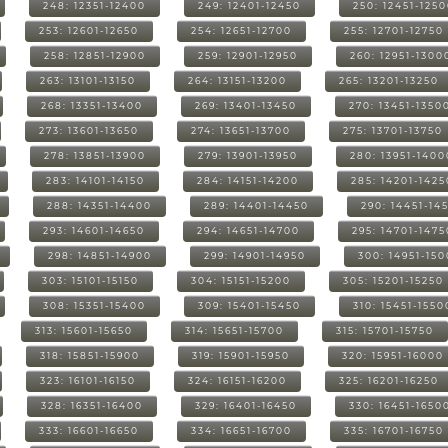
248: 12351-12400
249: 12401-12450
250: 12451-125
253: 12601-12650
254: 12651-12700
255: 12701-12750
258: 12851-12900
259: 12901-12950
260: 12951-1300
263: 13101-13150
264: 13151-13200
265: 13201-13250
268: 13351-13400
269: 13401-13450
270: 13451-1350
273: 13601-13650
274: 13651-13700
275: 13701-13750
278: 13851-13900
279: 13901-13950
280: 13951-1400
283: 14101-14150
284: 14151-14200
285: 14201-1425
288: 14351-14400
289: 14401-14450
290: 14451-14
293: 14601-14650
294: 14651-14700
295: 14701-1475
298: 14851-14900
299: 14901-14950
300: 14951-15
303: 15101-15150
304: 15151-15200
305: 15201-15250
308: 15351-15400
309: 15401-15450
310: 15451-1550
313: 15601-15650
314: 15651-15700
315: 15701-15750
318: 15851-15900
319: 15901-15950
320: 15951-16000
323: 16101-16150
324: 16151-16200
325: 16201-16250
328: 16351-16400
329: 16401-16450
330: 16451-1650
333: 16601-16650
334: 16651-16700
335: 16701-16750