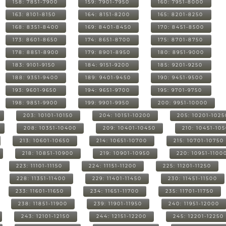
158: 7851-7900
159: 7901-7950
160: 7951-8000
163: 8101-8150
164: 8151-8200
165: 8201-8250
168: 8351-8400
169: 8401-8450
170: 8451-8500
173: 8601-8650
174: 8651-8700
175: 8701-8750
178: 8851-8900
179: 8901-8950
180: 8951-9000
183: 9101-9150
184: 9151-9200
185: 9201-9250
188: 9351-9400
189: 9401-9450
190: 9451-9500
193: 9601-9650
194: 9651-9700
195: 9701-9750
198: 9851-9900
199: 9901-9950
200: 9951-10000
203: 10101-10150
204: 10151-10200
205: 10201-1025
208: 10351-10400
209: 10401-10450
210: 10451-10
213: 10601-10650
214: 10651-10700
215: 10701-10750
218: 10851-10900
219: 10901-10950
220: 10951-1100
223: 11101-11150
224: 11151-11200
225: 11201-11250
228: 11351-11400
229: 11401-11450
230: 11451-11500
233: 11601-11650
234: 11651-11700
235: 11701-11750
238: 11851-11900
239: 11901-11950
240: 11951-12000
243: 12101-12150
244: 12151-12200
245: 12201-12250