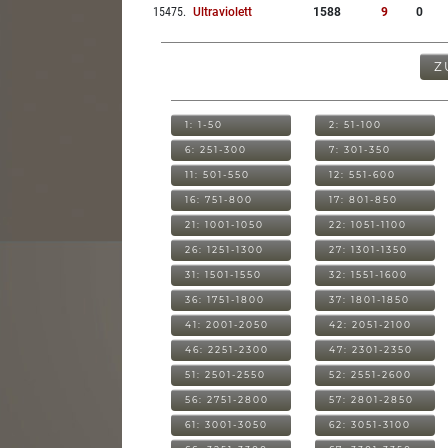
15475
.
Ultraviolett
1588
9
0
Z
1: 1-50
2: 51-100
6: 251-300
7: 301-350
11: 501-550
12: 551-600
16: 751-800
17: 801-850
21: 1001-1050
22: 1051-1100
26: 1251-1300
27: 1301-1350
31: 1501-1550
32: 1551-1600
36: 1751-1800
37: 1801-1850
41: 2001-2050
42: 2051-2100
46: 2251-2300
47: 2301-2350
51: 2501-2550
52: 2551-2600
56: 2751-2800
57: 2801-2850
61: 3001-3050
62: 3051-3100