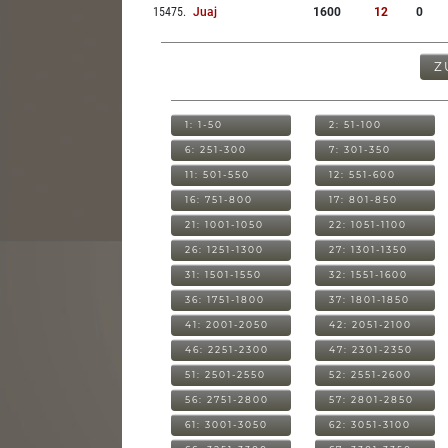
15475
.
Juaj
1600
12
0
Z
1: 1-50
2: 51-100
6: 251-300
7: 301-350
11: 501-550
12: 551-600
16: 751-800
17: 801-850
21: 1001-1050
22: 1051-1100
26: 1251-1300
27: 1301-1350
31: 1501-1550
32: 1551-1600
36: 1751-1800
37: 1801-1850
41: 2001-2050
42: 2051-2100
46: 2251-2300
47: 2301-2350
51: 2501-2550
52: 2551-2600
56: 2751-2800
57: 2801-2850
61: 3001-3050
62: 3051-3100