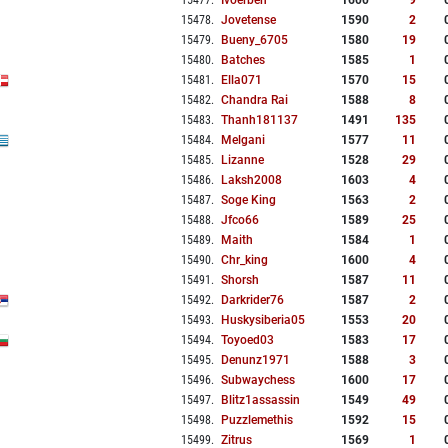
15477
.
Ivoerben
1600
9
15478
.
Jovetense
1590
2
15479
.
Bueny_6705
1580
19
15480
.
Batches
1585
1
15481
.
Ella071
1570
15
15482
.
Chandra Rai
1588
8
15483
.
Thanh181137
1491
135
15484
.
Melgani
1577
11
15485
.
Lizanne
1528
29
15486
.
Laksh2008
1603
4
15487
.
Soge King
1563
2
15488
.
Jfco66
1589
25
15489
.
Maith
1584
1
15490
.
Chr_king
1600
4
15491
.
Shorsh
1587
11
15492
.
Darkrider76
1587
2
15493
.
Huskysiberia05
1553
20
15494
.
Toyoed03
1583
17
15495
.
Denunz1971
1588
3
15496
.
Subwaychess
1600
17
15497
.
Blitz1assassin
1549
49
15498
.
Puzzlemethis
1592
15
15499
.
Zitrus
1569
1