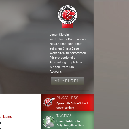
Legen Sie ein
kostenloses Konto an, um
zusätzliche Funktionen
auf allen ChessBase
Webseiten zu bekommen.
Für professionelle
Anwendung empfehlen
wir den Premium
Account.
ANMELDEN
PLAYCHESS
Spielen Sie Online Schach
gegen andere
TACTICS
s
Land
Lösen Sie taktische
0
Aufgaben, die zu Ihrer