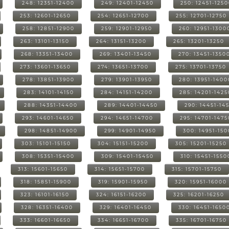
248: 12351-12400
249: 12401-12450
250: 12451-125
253: 12601-12650
254: 12651-12700
255: 12701-12750
258: 12851-12900
259: 12901-12950
260: 12951-1300
263: 13101-13150
264: 13151-13200
265: 13201-13250
268: 13351-13400
269: 13401-13450
270: 13451-1350
273: 13601-13650
274: 13651-13700
275: 13701-13750
278: 13851-13900
279: 13901-13950
280: 13951-1400
283: 14101-14150
284: 14151-14200
285: 14201-1425
288: 14351-14400
289: 14401-14450
290: 14451-14
293: 14601-14650
294: 14651-14700
295: 14701-1475
298: 14851-14900
299: 14901-14950
300: 14951-15
303: 15101-15150
304: 15151-15200
305: 15201-15250
308: 15351-15400
309: 15401-15450
310: 15451-1550
313: 15601-15650
314: 15651-15700
315: 15701-15750
318: 15851-15900
319: 15901-15950
320: 15951-16000
323: 16101-16150
324: 16151-16200
325: 16201-16250
328: 16351-16400
329: 16401-16450
330: 16451-1650
333: 16601-16650
334: 16651-16700
335: 16701-16750