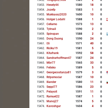
15452
.
Timgoph29hsv
1589
2
0
15453
.
Hesely44
1580
18
0
15454
.
Jozefp
1583
1
0
15455
.
Makkassz2020
1600
10
0
15456
.
Holger Lodahl
1588
1
0
15457
.
Cellamo
1573
13
0
15458
.
Tylrsail
1590
2
0
15459
.
Spinspan
1588
2
0
15460
.
Dong Duong
1590
24
0
15461
.
I3i
1571
40
0
15462
.
Riciku19
1581
5
0
15463
.
Kitafrank
1592
58
0
15464
.
Sandrarhoffman47
1587
24
0
15465
.
Mbr77
1565
33
0
15466
.
Felixko
1589
5
0
15467
.
Georgecostanza81
1579
3
0
15468
.
Rrlpsmociar
1587
10
0
15469
.
Iliander
1580
11
0
15470
.
Seppl77
1586
23
0
15471
.
Pelayoit
1591
11
0
15472
.
Ramuel22
1587
1
0
15473
.
Manoj27
1574
5
0
15474
.
Kavoshgar
1604
4
0