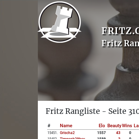
FRITZ.
Fritz Ran
Fritz Rangliste - Seite 31
#
Name
Elo
Beauty
Wins
La
15451
.
Grischa2
1557
43
0