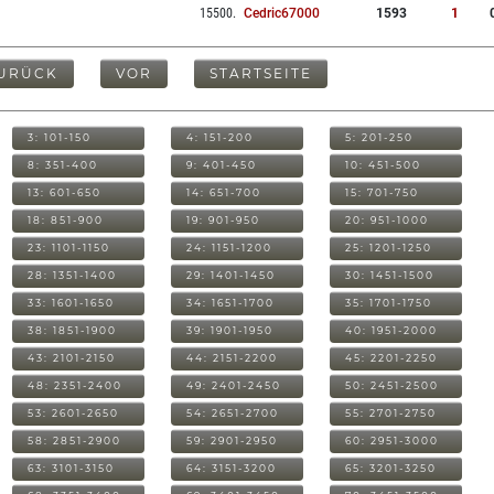
15500
.
Cedric67000
1593
1
URÜCK
VOR
STARTSEITE
3: 101-150
4: 151-200
5: 201-250
8: 351-400
9: 401-450
10: 451-500
13: 601-650
14: 651-700
15: 701-750
18: 851-900
19: 901-950
20: 951-1000
23: 1101-1150
24: 1151-1200
25: 1201-1250
28: 1351-1400
29: 1401-1450
30: 1451-1500
33: 1601-1650
34: 1651-1700
35: 1701-1750
38: 1851-1900
39: 1901-1950
40: 1951-2000
43: 2101-2150
44: 2151-2200
45: 2201-2250
48: 2351-2400
49: 2401-2450
50: 2451-2500
53: 2601-2650
54: 2651-2700
55: 2701-2750
58: 2851-2900
59: 2901-2950
60: 2951-3000
63: 3101-3150
64: 3151-3200
65: 3201-3250