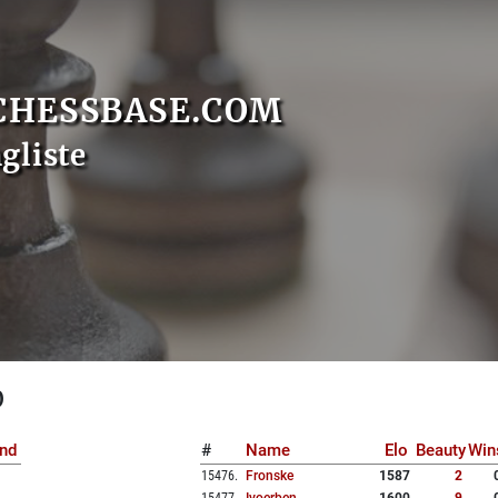
CHESSBASE.COM
gliste
0
nd
#
Name
Elo
Beauty
Win
15476
.
Fronske
1587
2