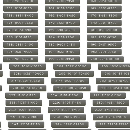
158: 7851-7900
159: 7901-7950
160: 7951-8000
163: 8101-8150
164: 8151-8200
165: 8201-8250
168: 8351-8400
169: 8401-8450
170: 8451-8500
173: 8601-8650
174: 8651-8700
175: 8701-8750
178: 8851-8900
179: 8901-8950
180: 8951-9000
183: 9101-9150
184: 9151-9200
185: 9201-9250
188: 9351-9400
189: 9401-9450
190: 9451-9500
193: 9601-9650
194: 9651-9700
195: 9701-9750
198: 9851-9900
199: 9901-9950
200: 9951-10000
203: 10101-10150
204: 10151-10200
205: 10201-1025
208: 10351-10400
209: 10401-10450
210: 10451-10
213: 10601-10650
214: 10651-10700
215: 10701-10750
218: 10851-10900
219: 10901-10950
220: 10951-1100
223: 11101-11150
224: 11151-11200
225: 11201-11250
228: 11351-11400
229: 11401-11450
230: 11451-11500
233: 11601-11650
234: 11651-11700
235: 11701-11750
238: 11851-11900
239: 11901-11950
240: 11951-12000
243: 12101-12150
244: 12151-12200
245: 12201-12250