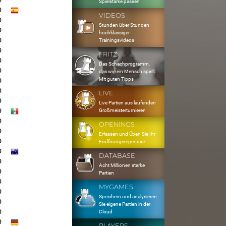
0
Spielstärke passen
0
VIDEOS
0
Stunden über Stunden
0
hochklassiger
0
Trainingsvideos
0
FRITZ
0
Das Schachprogramm,
0
das wie ein Mensch spielt.
Mit guten Tipps
0
0
LIVE
0
Live Partien aus laufenden
Großmeisterturnieren
0
0
OPENINGS
0
Erfassen und Üben Sie Ihr
0
Eröffnungsrepertoire
0
DATABASE
0
Acht Millionen starke
0
Partien
0
MYGAMES
0
Speichern und analysieren
0
Sie eigene Partien in der
0
Cloud
0
PLAYERS