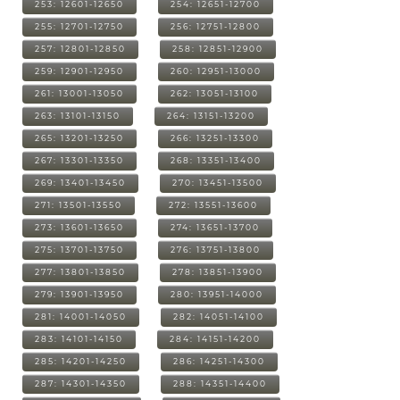
253: 12601-12650
254: 12651-12700
255: 12701-12750
256: 12751-12800
257: 12801-12850
258: 12851-12900
259: 12901-12950
260: 12951-13000
261: 13001-13050
262: 13051-13100
263: 13101-13150
264: 13151-13200
265: 13201-13250
266: 13251-13300
267: 13301-13350
268: 13351-13400
269: 13401-13450
270: 13451-13500
271: 13501-13550
272: 13551-13600
273: 13601-13650
274: 13651-13700
275: 13701-13750
276: 13751-13800
277: 13801-13850
278: 13851-13900
279: 13901-13950
280: 13951-14000
281: 14001-14050
282: 14051-14100
283: 14101-14150
284: 14151-14200
285: 14201-14250
286: 14251-14300
287: 14301-14350
288: 14351-14400