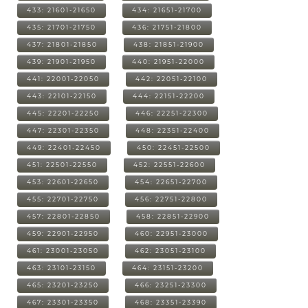
433: 21601-21650
434: 21651-21700
435: 21701-21750
436: 21751-21800
437: 21801-21850
438: 21851-21900
439: 21901-21950
440: 21951-22000
441: 22001-22050
442: 22051-22100
443: 22101-22150
444: 22151-22200
445: 22201-22250
446: 22251-22300
447: 22301-22350
448: 22351-22400
449: 22401-22450
450: 22451-22500
451: 22501-22550
452: 22551-22600
453: 22601-22650
454: 22651-22700
455: 22701-22750
456: 22751-22800
457: 22801-22850
458: 22851-22900
459: 22901-22950
460: 22951-23000
461: 23001-23050
462: 23051-23100
463: 23101-23150
464: 23151-23200
465: 23201-23250
466: 23251-23300
467: 23301-23350
468: 23351-23390