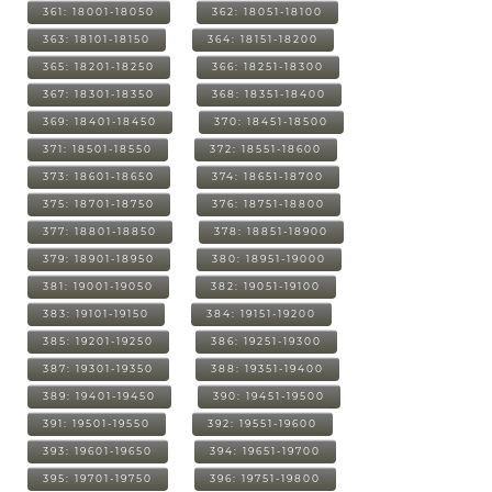
361: 18001-18050
362: 18051-18100
363: 18101-18150
364: 18151-18200
365: 18201-18250
366: 18251-18300
367: 18301-18350
368: 18351-18400
369: 18401-18450
370: 18451-18500
371: 18501-18550
372: 18551-18600
373: 18601-18650
374: 18651-18700
375: 18701-18750
376: 18751-18800
377: 18801-18850
378: 18851-18900
379: 18901-18950
380: 18951-19000
381: 19001-19050
382: 19051-19100
383: 19101-19150
384: 19151-19200
385: 19201-19250
386: 19251-19300
387: 19301-19350
388: 19351-19400
389: 19401-19450
390: 19451-19500
391: 19501-19550
392: 19551-19600
393: 19601-19650
394: 19651-19700
395: 19701-19750
396: 19751-19800