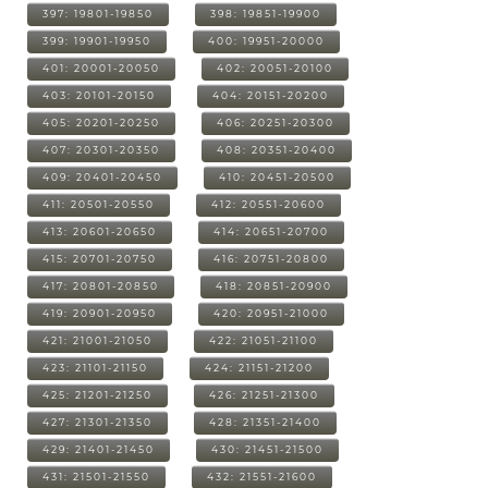
397: 19801-19850
398: 19851-19900
399: 19901-19950
400: 19951-20000
401: 20001-20050
402: 20051-20100
403: 20101-20150
404: 20151-20200
405: 20201-20250
406: 20251-20300
407: 20301-20350
408: 20351-20400
409: 20401-20450
410: 20451-20500
411: 20501-20550
412: 20551-20600
413: 20601-20650
414: 20651-20700
415: 20701-20750
416: 20751-20800
417: 20801-20850
418: 20851-20900
419: 20901-20950
420: 20951-21000
421: 21001-21050
422: 21051-21100
423: 21101-21150
424: 21151-21200
425: 21201-21250
426: 21251-21300
427: 21301-21350
428: 21351-21400
429: 21401-21450
430: 21451-21500
431: 21501-21550
432: 21551-21600