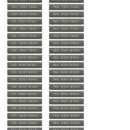
147: 7301-7350
148: 7351-7400
149: 7401-7450
150: 7451-7500
151: 7501-7550
152: 7551-7600
153: 7601-7650
154: 7651-7700
155: 7701-7750
156: 7751-7800
157: 7801-7850
158: 7851-7900
159: 7901-7950
160: 7951-8000
161: 8001-8050
162: 8051-8100
163: 8101-8150
164: 8151-8200
165: 8201-8250
166: 8251-8300
167: 8301-8350
168: 8351-8400
169: 8401-8450
170: 8451-8500
171: 8501-8550
172: 8551-8600
173: 8601-8650
174: 8651-8700
175: 8701-8750
176: 8751-8800
177: 8801-8850
178: 8851-8900
179: 8901-8950
180: 8951-9000