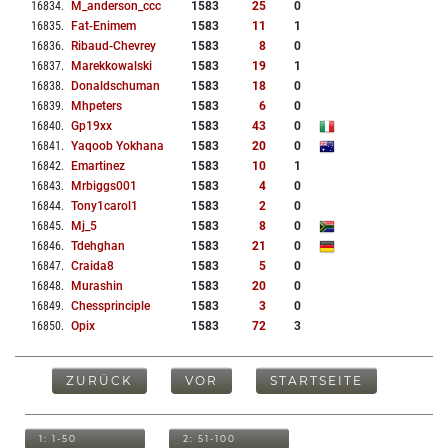
16834
.
M_anderson_ccc
1583
25
0
16835
.
Fat-Enimem
1583
11
1
16836
.
Ribaud-Chevrey
1583
8
0
16837
.
Marekkowalski
1583
19
1
16838
.
Donaldschuman
1583
18
0
16839
.
Mhpeters
1583
6
0
16840
.
Gp19xx
1583
43
0
16841
.
Yaqoob Yokhana
1583
20
0
16842
.
Emartinez
1583
10
1
16843
.
Mrbiggs001
1583
4
0
16844
.
Tony1carol1
1583
2
0
16845
.
Mj_5
1583
8
0
16846
.
Tdehghan
1583
21
0
16847
.
Craida8
1583
5
0
16848
.
Murashin
1583
20
0
16849
.
Chessprinciple
1583
3
0
16850
.
Opix
1583
72
3
ZURÜCK
VOR
STARTSEITE
1: 1-50
2: 51-100