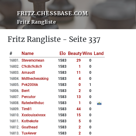
FRITZ.CHESSBASE.COM
Fritz Rangliste
Fritz Rangliste - Seite 337
#
Name
Elo
Beauty
Wins
Land
16801
.
Stevemcmean
1583
29
0
16802
.
C9c8c9c8c9
1583
1
0
16803
.
Arnaudt
1583
11
0
16804
.
Mdthechessking
1583
4
0
16805
.
Pvk2006k
1583
0
1
16806
.
Berrt
1583
2
0
16807
.
Percutor
1583
13
0
16808
.
Ratedwithduc
1583
1
0
16809
.
Tim81
1583
44
0
16810
.
Xxxlouisxivxxx
1583
15
0
16811
.
Kothekote
1583
5
0
16812
.
Goathead
1583
2
0
16813
.
Tux4ever
1583
2
0