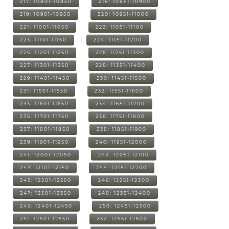
217: 10801-10850
218: 10851-10900
219: 10901-10950
220: 10951-11000
221: 11001-11050
222: 11051-11100
223: 11101-11150
224: 11151-11200
225: 11201-11250
226: 11251-11300
227: 11301-11350
228: 11351-11400
229: 11401-11450
230: 11451-11500
231: 11501-11550
232: 11551-11600
233: 11601-11650
234: 11651-11700
235: 11701-11750
236: 11751-11800
237: 11801-11850
238: 11851-11900
239: 11901-11950
240: 11951-12000
241: 12001-12050
242: 12051-12100
243: 12101-12150
244: 12151-12200
245: 12201-12250
246: 12251-12300
247: 12301-12350
248: 12351-12400
249: 12401-12450
250: 12451-12500
251: 12501-12550
252: 12551-12600