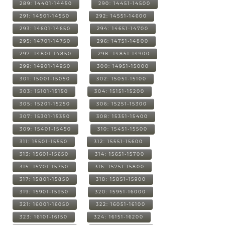
289: 14401-14450
290: 14451-14500
291: 14501-14550
292: 14551-14600
293: 14601-14650
294: 14651-14700
295: 14701-14750
296: 14751-14800
297: 14801-14850
298: 14851-14900
299: 14901-14950
300: 14951-15000
301: 15001-15050
302: 15051-15100
303: 15101-15150
304: 15151-15200
305: 15201-15250
306: 15251-15300
307: 15301-15350
308: 15351-15400
309: 15401-15450
310: 15451-15500
311: 15501-15550
312: 15551-15600
313: 15601-15650
314: 15651-15700
315: 15701-15750
316: 15751-15800
317: 15801-15850
318: 15851-15900
319: 15901-15950
320: 15951-16000
321: 16001-16050
322: 16051-16100
323: 16101-16150
324: 16151-16200