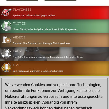
PLAYCHESS
Spielen Sie Online Schach gegen andere
TACTICS
Lösen Sie taktische Aufgaben, die zu Ihrer Spielstärke passen
VIDEOS
Stunden über Stunden hochklassiger Trainingsvideos
FRITZ
Das Schachprogramm, das wie ein Mensch spielt. Mit guten Tipps
LIVE
Live Partien aus laufenden Großmeisterturnieren
OPENINGS
Wir verwenden Cookies und vergleichbare Technologien,
Erfassen und Üben Sie Ihr Eröffnungsrepertoire
um bestimmte Funktionen zur Verfügung zu stellen, die
DATABASE
Nutzererfahrungen zu verbessern und interessengerechte
Acht Millionen starke Partien
Inhalte auszuspielen. Abhängig von ihrem
MYGAMES
Verwendungszweck können dabei neben technisch