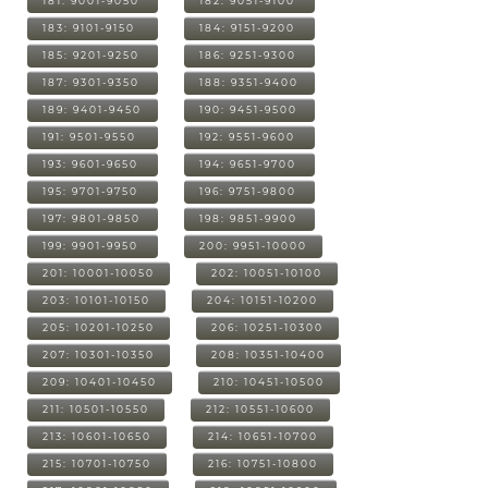
181: 9001-9050
182: 9051-9100
183: 9101-9150
184: 9151-9200
185: 9201-9250
186: 9251-9300
187: 9301-9350
188: 9351-9400
189: 9401-9450
190: 9451-9500
191: 9501-9550
192: 9551-9600
193: 9601-9650
194: 9651-9700
195: 9701-9750
196: 9751-9800
197: 9801-9850
198: 9851-9900
199: 9901-9950
200: 9951-10000
201: 10001-10050
202: 10051-10100
203: 10101-10150
204: 10151-10200
205: 10201-10250
206: 10251-10300
207: 10301-10350
208: 10351-10400
209: 10401-10450
210: 10451-10500
211: 10501-10550
212: 10551-10600
213: 10601-10650
214: 10651-10700
215: 10701-10750
216: 10751-10800