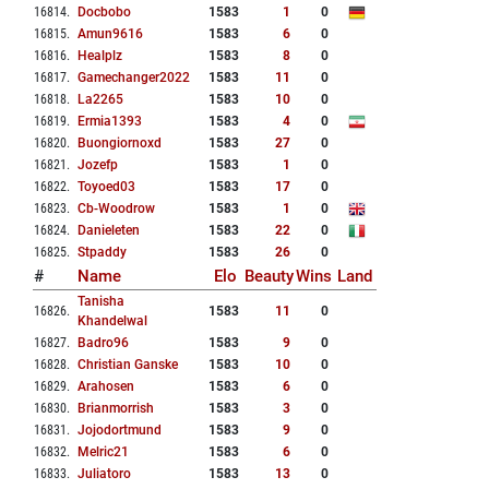
16814
.
Docbobo
1583
1
0
16815
.
Amun9616
1583
6
0
16816
.
Healplz
1583
8
0
16817
.
Gamechanger2022
1583
11
0
16818
.
La2265
1583
10
0
16819
.
Ermia1393
1583
4
0
16820
.
Buongiornoxd
1583
27
0
16821
.
Jozefp
1583
1
0
16822
.
Toyoed03
1583
17
0
16823
.
Cb-Woodrow
1583
1
0
16824
.
Danieleten
1583
22
0
16825
.
Stpaddy
1583
26
0
#
Name
Elo
Beauty
Wins
Land
Tanisha
16826
.
1583
11
0
Khandelwal
16827
.
Badro96
1583
9
0
16828
.
Christian Ganske
1583
10
0
16829
.
Arahosen
1583
6
0
16830
.
Brianmorrish
1583
3
0
16831
.
Jojodortmund
1583
9
0
16832
.
Melric21
1583
6
0
16833
.
Juliatoro
1583
13
0