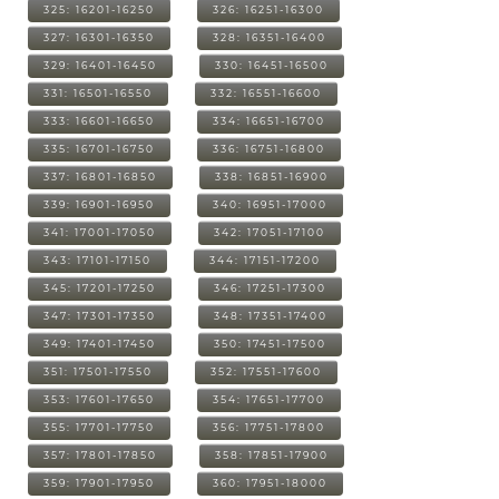
325: 16201-16250
326: 16251-16300
327: 16301-16350
328: 16351-16400
329: 16401-16450
330: 16451-16500
331: 16501-16550
332: 16551-16600
333: 16601-16650
334: 16651-16700
335: 16701-16750
336: 16751-16800
337: 16801-16850
338: 16851-16900
339: 16901-16950
340: 16951-17000
341: 17001-17050
342: 17051-17100
343: 17101-17150
344: 17151-17200
345: 17201-17250
346: 17251-17300
347: 17301-17350
348: 17351-17400
349: 17401-17450
350: 17451-17500
351: 17501-17550
352: 17551-17600
353: 17601-17650
354: 17651-17700
355: 17701-17750
356: 17751-17800
357: 17801-17850
358: 17851-17900
359: 17901-17950
360: 17951-18000