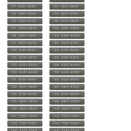
111: 5501-5550
112: 5551-5600
113: 5601-5650
114: 5651-5700
115: 5701-5750
116: 5751-5800
117: 5801-5850
118: 5851-5900
119: 5901-5950
120: 5951-6000
121: 6001-6050
122: 6051-6100
123: 6101-6150
124: 6151-6200
125: 6201-6250
126: 6251-6300
127: 6301-6350
128: 6351-6400
129: 6401-6450
130: 6451-6500
131: 6501-6550
132: 6551-6600
133: 6601-6650
134: 6651-6700
135: 6701-6750
136: 6751-6800
137: 6801-6850
138: 6851-6900
139: 6901-6950
140: 6951-7000
141: 7001-7050
142: 7051-7100
143: 7101-7150
144: 7151-7200
145: 7201-7250
146: 7251-7300